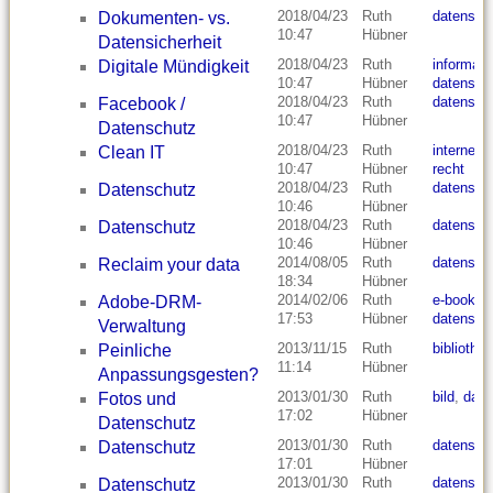
2018/04/23
Ruth
datensch
Dokumenten- vs.
10:47
Hübner
Datensicherheit
2018/04/23
Ruth
informati
Digitale Mündigkeit
10:47
Hübner
datensch
2018/04/23
Ruth
datensch
Facebook /
10:47
Hübner
Datenschutz
2018/04/23
Ruth
internet
,
Clean IT
10:47
Hübner
recht
2018/04/23
Ruth
datensch
Datenschutz
10:46
Hübner
2018/04/23
Ruth
datensch
Datenschutz
10:46
Hübner
2014/08/05
Ruth
datensch
Reclaim your data
18:34
Hübner
2014/02/06
Ruth
e-book
,
d
Adobe-DRM-
17:53
Hübner
datensch
Verwaltung
2013/11/15
Ruth
bibliothek
Peinliche
11:14
Hübner
Anpassungsgesten?
2013/01/30
Ruth
bild
,
date
Fotos und
17:02
Hübner
Datenschutz
2013/01/30
Ruth
datensch
Datenschutz
17:01
Hübner
2013/01/30
Ruth
datensch
Datenschutz