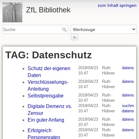
zum Inhalt springen
ZfL Bibliothek
>
TAG: Datenschutz
2018/04/23
Ruth
datensch
Schutz der eigenen
10:47
Hübner
Daten
2018/04/23
Ruth
datensch
Verschlüsselungs-
10:47
Hübner
Anleitung
2018/04/23
Ruth
datensch
Selbstpreisgabe
10:47
Hübner
2018/04/23
Ruth
suchmas
Digitale Demenz vs.
10:47
Hübner
datensch
Zensur
2018/04/23
Ruth
datensch
Ein guter Anfang
10:47
Hübner
2018/04/23
Ruth
datensch
Erfolgreich
10:47
Hübner
Personenraten