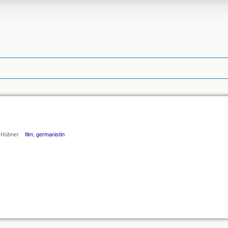
 Hübner
film
,
germanistin