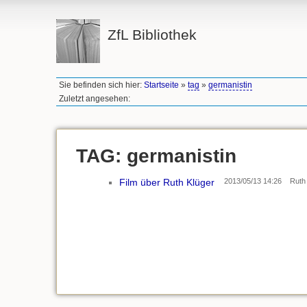
ZfL Bibliothek
Sie befinden sich hier:
Startseite
»
tag
»
germanistin
Zuletzt angesehen:
TAG: germanistin
Film über Ruth Klüger
2013/05/13 14:26
Ruth