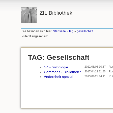
ZfL Bibliothek
Sie befinden sich hier:
Startseite
»
tag
»
gesellschaft
Zuletzt angesehen:
TAG: Gesellschaft
SZ - Soziologie
2022/05/06 10:37
Rut
Commons - Bibliothek?
2017/04/21 11:26
Rut
Andersheit spezial
2013/01/29 14:41
Rut