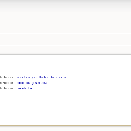
h Hübner
soziologie
,
gesellschaft
,
bearbeiten
h Hübner
bibliothek
,
gesellschaft
h Hübner
gesellschaft