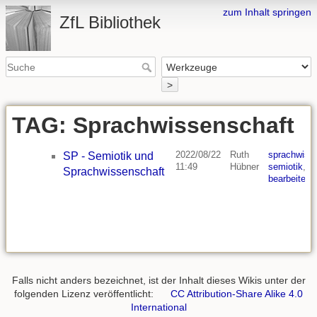
zum Inhalt springen
ZfL Bibliothek
>
TAG: Sprachwissenschaft
2022/08/22
Ruth
sprachwiss
SP - Semiotik und
11:49
Hübner
semiotik
,
li
Sprachwissenschaft
bearbeiten
Falls nicht anders bezeichnet, ist der Inhalt dieses Wikis unter der
folgenden Lizenz veröffentlicht:
CC Attribution-Share Alike 4.0
International