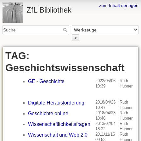
zum Inhalt springen
ZfL Bibliothek
>
TAG:
Geschichtswissenschaft
2022/05/06
Ruth
ge
GE - Geschichte
10:39
Hübner
ge
ze
be
2018/04/23
Ruth
di
Digitale Herausforderung
10:47
Hübner
ge
2018/04/23
Ruth
ge
Geschichte online
10:46
Hübner
ge
2013/02/04
Ruth
wi
Wissenschaftlichkeitsfragen
18:22
Hübner
ge
2011/11/15
Ruth
ge
Wissenschaft und Web 2.0
09:53
Hübner
ge