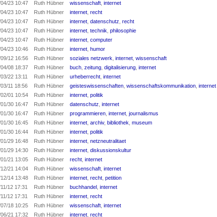
/04/23 10:47
Ruth Hübner
wissenschaft
,
internet
/04/23 10:47
Ruth Hübner
internet
,
recht
/04/23 10:47
Ruth Hübner
internet
,
datenschutz
,
recht
/04/23 10:47
Ruth Hübner
internet
,
technik
,
philosophie
/04/23 10:47
Ruth Hübner
internet
,
computer
/04/23 10:46
Ruth Hübner
internet
,
humor
/09/12 16:56
Ruth Hübner
soziales netzwerk
,
internet
,
wissenschaft
/04/08 18:37
Ruth Hübner
buch
,
zeitung
,
digitalisierung
,
internet
03/22 13:11
Ruth Hübner
urheberrecht
,
internet
03/11 18:56
Ruth Hübner
geisteswissenschaften
,
wissenschaftskommunikation
,
internet
/02/01 10:54
Ruth Hübner
internet
,
politik
/01/30 16:47
Ruth Hübner
datenschutz
,
internet
/01/30 16:47
Ruth Hübner
programmieren
,
internet
,
journalismus
/01/30 16:45
Ruth Hübner
internet
,
archiv
,
bibliothek
,
museum
/01/30 16:44
Ruth Hübner
internet
,
politik
/01/29 16:48
Ruth Hübner
internet
,
netzneutralitaet
/01/29 14:30
Ruth Hübner
internet
,
diskussionskultur
/01/21 13:05
Ruth Hübner
recht
,
internet
/12/21 14:04
Ruth Hübner
wissenschaft
,
internet
/12/14 13:48
Ruth Hübner
internet
,
recht
,
petition
11/12 17:31
Ruth Hübner
buchhandel
,
internet
11/12 17:31
Ruth Hübner
internet
,
recht
/07/18 10:25
Ruth Hübner
wissenschaft
,
internet
/06/21 17:32
Ruth Hübner
internet
,
recht