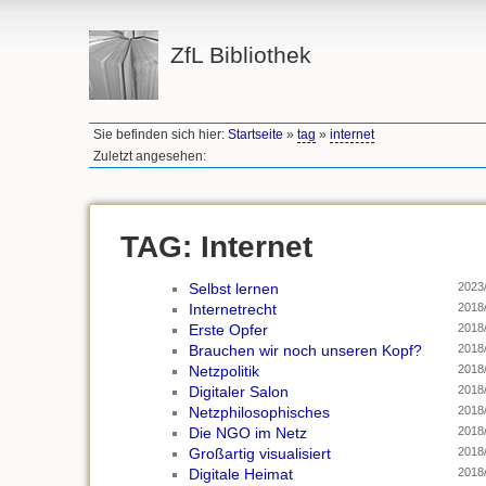
ZfL Bibliothek
Sie befinden sich hier:
Startseite
»
tag
»
internet
Zuletzt angesehen:
TAG: Internet
Selbst lernen
2023
Internetrecht
2018
Erste Opfer
2018
Brauchen wir noch unseren Kopf?
2018
Netzpolitik
2018
Digitaler Salon
2018
Netzphilosophisches
2018
Die NGO im Netz
2018
Großartig visualisiert
2018
Digitale Heimat
2018