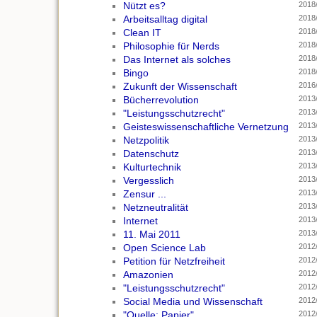
Nützt es?
2018
Arbeitsalltag digital
2018
Clean IT
2018
Philosophie für Nerds
2018
Das Internet als solches
2018
Bingo
2018
Zukunft der Wissenschaft
2016
Bücherrevolution
2013
"Leistungsschutzrecht"
2013/
Geisteswissenschaftliche Vernetzung
2013/
Netzpolitik
2013
Datenschutz
2013
Kulturtechnik
2013
Vergesslich
2013
Zensur ...
2013
Netzneutralität
2013
Internet
2013
11. Mai 2011
2013
Open Science Lab
2012
Petition für Netzfreiheit
2012
Amazonien
2012/
"Leistungsschutzrecht"
2012/
Social Media und Wissenschaft
2012
"Quelle: Papier"
2012