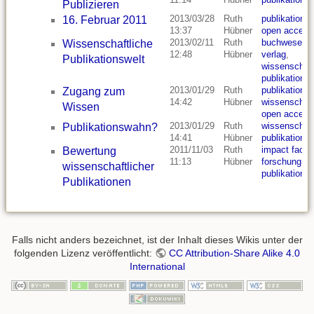
Publizieren
2013/03/28
Ruth
publikation
,
16. Februar 2011
13:37
Hübner
open access
2013/02/11
Ruth
buchwesen
,
Wissenschaftliche
12:48
Hübner
verlag
,
Publikationswelt
wissenschaf
publikation
2013/01/29
Ruth
publikation
,
Zugang zum
14:42
Hübner
wissenschaf
Wissen
open access
2013/01/29
Ruth
wissenschaf
Publikationswahn?
14:41
Hübner
publikation
2011/11/03
Ruth
impact factor
Bewertung
11:13
Hübner
forschung
,
wissenschaftlicher
publikation
Publikationen
Falls nicht anders bezeichnet, ist der Inhalt dieses Wikis unter der
folgenden Lizenz veröffentlicht:
CC Attribution-Share Alike 4.0
International