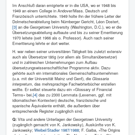
Im Anschluß daran emigrierte er in die USA, wo er 1948 bis
1949 an einem College in Andover/Mass. Deutsch und
Französisch unterrichtete. 1949 holte ihn der frühere Leiter der
Dolmetscherabteilung beim Nürnberger Gericht, Léon Dostert,
[3]
an die Georgetown University (Washington, D.C.), wo er die
Übersetzungsabteilung aufbaute und bis zu seiner Emeritierung
1970 leitete (seit 1966 als o. Professor). Auch nach seiner
Emeritierung lehrte er dort weiter.
H. war neben seiner universitären Tätigkeit bis zuletzt extensiv
auch als Übersetzer tätig (vor allem als Simultanübersetzer)
und in zahlreichen Unternehmungen zum Aufbau
übersetzungswissenschaftlicher Programme aktiv. Dazu
gehörte auch ein internationales Gemeinschaftsunternehmen
(u.a. mit der Universität Mainz und Genf), die
Glossaria
interpretum
, das mehrsprachige Fachwörterbücher erstellen
wollte. Er selbst steuerte dazu ein »Glossary of Financial
Terms« bei,
[4]
das zu 2300 Lemmata (Lexemen, ggf. mit
idiomatischen Kontexten) deutsche, französische und
spanische Äquivalente enthält, die außerdem über
entsprechende Register zugänglich sind.
Q:
Vita und andere Unterlagen der Georgetown University
(zugänglich gemacht von K. Jankowsky), Auskünfte von K.
Jankowsky;
Weibel/Stadler 1987/1988
; F. Gaiba, »The Origins