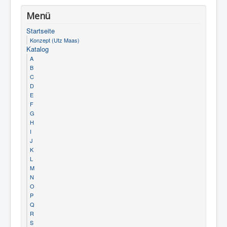
Menü
Startseite
Konzept (Utz Maas)
Katalog
A
B
C
D
E
F
G
H
I
J
K
L
M
N
O
P
Q
R
S