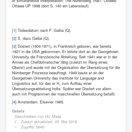
of simultaneous interpretation: The Nuremberg Trial«, Ottawa:
Ottawa UP 1998 (dort S. 140 ein Lebenslauf).
[1]
Todesdatum nach F. Gaiba (Q).
[2]
S. dazu Gaiba (Q).
[3]
Dostert (1904-1971), in Frankreich geboren, war bereits
1921 in die USA gekommen. Er leitete dort an der Georgetown
University die Französische Abteilung. Seit 1941 war er in der
Armee als Chefdolmetscher tätig (zuletzt im Rang eines
Oberst) und wurde mit der Organisation der Übersetzung für die
Nürnberger Prozesse beauftragt. 1949 baute er an der
Georgetown University das
Institute for Language and
Linguistics
auf, für das er H. zum Aufbau einer
Übersetzungsabteilung holte. Später war Dostert vor allem
auch mit Programmen der maschinellen Übersetzung befaßt.
[4]
Amsterdam: Elsevier 1965.
Details
Geschrieben von
Utz Maas
Zuletzt aktualisiert: 03. Mai 2018
Zugriffe: 5640