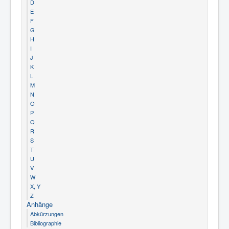
D
E
F
G
H
I
J
K
L
M
N
O
P
Q
R
S
T
U
V
W
X, Y
Z
Anhänge
Abkürzungen
Bibliographie