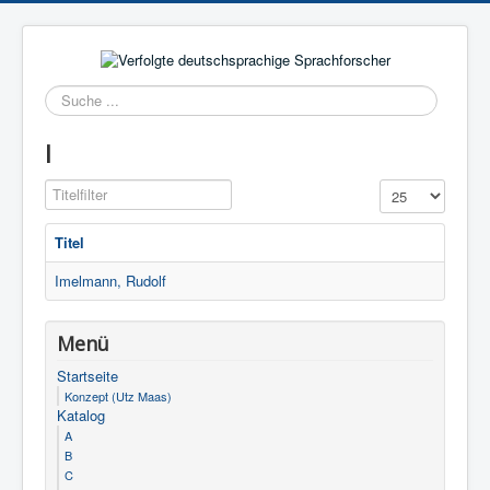
Suchen
I
Titelfilter
Anzeige #
Titel
Imelmann, Rudolf
Menü
Startseite
Konzept (Utz Maas)
Katalog
A
B
C