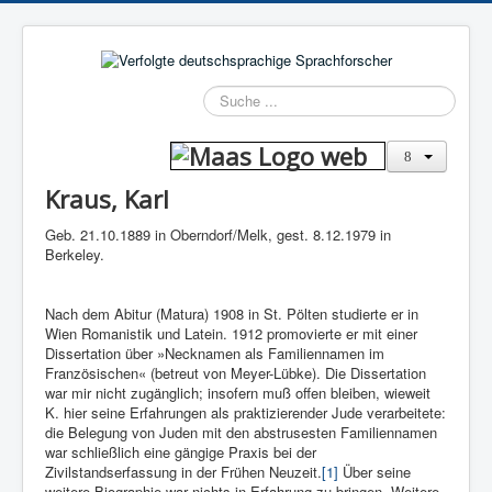
Suchen
Kraus, Karl
Geb. 21.10.1889 in Oberndorf/Melk, gest. 8.12.1979 in
Berkeley.
Nach dem Abitur (Matura) 1908 in St. Pölten studierte er in
Wien Romanistik und Latein. 1912 promovierte er mit einer
Dissertation über »Necknamen als Familiennamen im
Französischen« (betreut von Meyer-Lübke). Die Dissertation
war mir nicht zugänglich; insofern muß offen bleiben, wieweit
K. hier seine Erfahrungen als praktizierender Jude verarbeitete:
die Belegung von Juden mit den abstrusesten Familiennamen
war schließlich eine gängige Praxis bei der
Zivilstandserfassung in der Frühen Neuzeit.
[1]
Über seine
weitere Biographie war nichts in Erfahrung zu bringen. Weitere