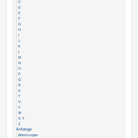
C
D
E
F
G
H
I
J
K
L
M
N
O
P
Q
R
S
T
U
V
W
X, Y
Z
Anhänge
Abkürzungen