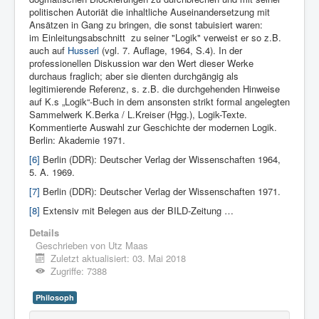
politischen Autoriät die inhaltliche Auseinandersetzung mit
Ansätzen in Gang zu bringen, die sonst tabuisiert waren:
im Einleitungsabschnitt zu seiner "Logik" verweist er so z.B.
auch auf
Husserl
(vgl. 7. Auflage, 1964, S.4). In der
professionellen Diskussion war den Wert dieser Werke
durchaus fraglich; aber sie dienten durchgängig als
legitimierende Referenz, s. z.B. die durchgehenden Hinweise
auf K.s „Logik“-Buch in dem ansonsten strikt formal angelegten
Sammelwerk K.Berka / L.Kreiser (Hgg.), Logik-Texte.
Kommentierte Auswahl zur Geschichte der modernen Logik.
Berlin: Akademie 1971.
[6]
Berlin (DDR): Deutscher Verlag der Wissenschaften 1964,
5. A. 1969.
[7]
Berlin (DDR): Deutscher Verlag der Wissenschaften 1971.
[8]
Extensiv mit Belegen aus der BILD-Zeitung …
Details
Geschrieben von
Utz Maas
Zuletzt aktualisiert: 03. Mai 2018
Zugriffe: 7388
Philosoph