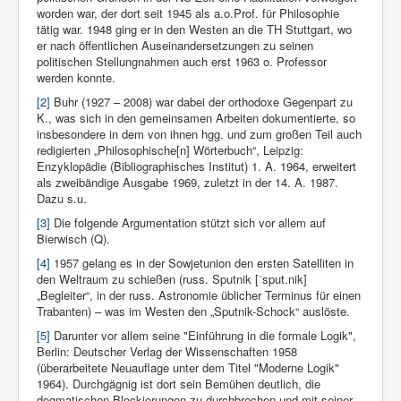
worden war, der dort seit 1945 als a.o.Prof. für Philosophie
tätig war. 1948 ging er in den Westen an die TH Stuttgart, wo
er nach öffentlichen Auseinandersetzungen zu seinen
politischen Stellungnahmen auch erst 1963 o. Professor
werden konnte.
[2]
Buhr (1927 – 2008) war dabei der orthodoxe Gegenpart zu
K., was sich in den gemeinsamen Arbeiten dokumentierte, so
insbesondere in dem von ihnen hgg. und zum großen Teil auch
redigierten „Philosophische[n] Wörterbuch“, Leipzig:
Enzyklopädie (
Bibliographisches Institut)
1. A. 1964, erweitert
als zweibändige Ausgabe 1969, zuletzt in der 14. A. 1987.
Dazu s.u.
[3]
Die folgende Argumentation stützt sich vor allem auf
Bierwisch (Q).
[4]
1957 gelang es in der Sowjetunion den ersten Satelliten in
den Weltraum zu schießen (russ. Sputnik [ˈsput.nik]
„Begleiter“, in der russ. Astronomie üblicher Terminus für einen
Trabanten) – was im Westen den „Sputnik-Schock“ auslöste.
[5]
Darunter vor allem seine "Einführung in die formale Logik",
Berlin: Deutscher Verlag der Wissenschaften 1958
(überarbeitete Neuauflage unter dem Titel "Moderne Logik"
1964). Durchgägnig ist dort sein Bemühen deutlich, die
dogmatischen Blockierungen zu durchbrechen und mit seiner