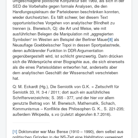
umgeschlagene politische Konjunktur seit 1969, als sich in der
SED die Vorbehalte gegen formale Analysen, die den
Handlungsspielraum der Parteioberen beschränken konnten,
wieder durchsetzten. Es fällt schwer, bei diesem Text
opportunistisches Vorgehen von analytischer Blindheit zu
trennen (s. Bierwisch, Q): die Art und Weise, wie mit
ausführlichen Belegen die Manipulation mit „aggregierten
Symbolen“ im Westen am Beispiel der Berliner Mauer
[8]
als
Neuauflage Goebbelsscher Topoi in dessen Sportpalastrede,
deren aufklärender Funktion in DDR-Argumentation
gegenübergestellt wird, ist schlicht grenzwertig. Darin drücken
sich die Widersprüche einer Biographie aus, die sich einerseits
als die eines Parteisoldaten entworfen hat, anderseits aber
dem analytischen Geschäft der Wissenschaft verschrieben
hat.
Q: M. Eckardt (Hg.), Die Semiotik von G.K. = Zeitschrift für
Semiotik 33, H. 3-4 / 2011; dort auch ein ausführliches
Schriftenverzeichnis; S. 355 - 377, und der hier vor allem
genutzte Beitrag von M. Bierwisch,
Mathematik, Schach,
Kommunismus – Konflikte des Philosophen G. K., S.
221-235;
außerdem Wikipedia, s.vo (zuletzt abgerufen 8.7.2016).
[1]
Doktorvater war Max Bense (1910 – 1990), dem selbst aus
politischen Gründen in der NS-Zeit eine Habilitation verweigert