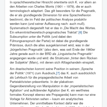
In sprachtheoretischer Hinsicht orientierte sich K. vor allem an
den Arbeiten von Charles Morris (1901 – 1979), die er auch
terminologisch adaptiert. Das gilt besonders für die Pragmatik,
die er als grundlegende Dimension für eine Sprachreflexion
bestimmt, die im Feld der politischen Analyse produktiv
werden kann (und seiner Auffassung nach: auch muß).
Systematisch dargestellt hat er das in „Die Macht des Wortes.
Ein erkenntnistheoretisch-pragmatisches Traktat“.
[6]
Die
Subsumption unter die Politik (und dabei den
Führungsanspruch der Partei) ist dabei die grundlegende
Prämisse, durch die alles ausgeklammert wird, was in der
„bürgerlichen Pragmatik“ (also dem, was seit Ende der 1960er
Jahre gerade auch in der BRD als „Linguistische Pragmatik“
angegangen wurde und wird: die Strukturen „hinter dem Rücken
der Subjekte“ (Marx), mit denen sich Alltagshandeln einspielt.
Am drastischsten kommt seine Position in seinem „Sprache
der Politik“ (1971) zum Ausdruck,
[7]
das K. auch ausdrücklich
als Lehrbuch für die propagandistische Arbeit von
Parteiaktivisten präsentierte. In der plakativen
Gegenüberstellung von Manipulation in der „imperialistischen
Agitation“ und aufklärender Agitation (bei K. ein wertfreies
formales Konzept ebenso wie Propaganda) kann man nur eine
Vorlage für Aktivisten sehen – kaum ein analytisches
Unternehmen. Der unmittelbare Kontext dafür war die