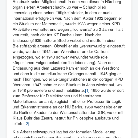
Ausdruck seine Mitgliedschaft in dem von dieser in Nürnberg
organisierten Arbeiterschachklub war – Schach blieb
lebenslang eines seiner Tätigkeitsfelder, in dem er auch
international erfolgreich war. Nach dem Abitur 1932 begann er
ein Studium der Mathematik, wurde 1933 wegen seiner KPD-
Aktivitäten verhaftet und wegen „Hochverrat“ zu 2 Jahren Haft
verurteilt, nach der ins KZ Dachau kam. Nach der
Entlassung1939 hatte er Studierverbot und mußte in einer
Bleistiftfabrik arbeiten. Obwohl er als „wehrunwürdig“ eingestuft
wurde, wurde er 1942 zum Wehrdienst an der Ostfront
eingezogen, wo er 1943 schwer verwundet wurde (die
körperlichen Folgen belasteten ihn lebenslang). Nach der
Entlassung aus dem Lazarett kam er noch an die Westfront
und dann in die amerikanische Gefangenschaft. 1945 ging er
nach Thüringen, wo er Leitungsfunktionen in der dortigen KPD
übernahm. 1947 nahm er das Studium in Jena wieder auf, wo
er 1948 promoviere und auch habilitierte.
[1]
1950 wurde er dort
zum Professor für Dialektischen und Historischen
Materialismus ernannt, zugleich mit einer Professur für Logik
und Erkenntnistheorie an der HU Berlin. 1959 wechselte er an
die Berliner Akademie der Wissenschaften der DDR, wo er mit
Klaus Buhr das Zentralinstitut für Philosophie ausbaute und
leitete.
[2]
K.s Arbeitsschwerpunkt lag bei der formalen Modellierung
erkenntnistheoretischer Sachverhalte, die er gewissermaßen