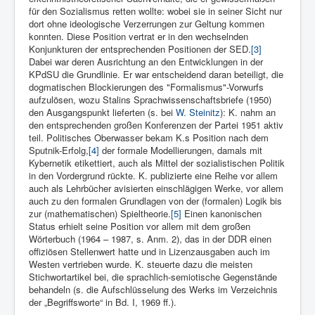
für den Sozialismus retten wollte: wobei sie in seiner Sicht nur
dort ohne ideologische Verzerrungen zur Geltung kommen
konnten. Diese Position vertrat er in den wechselnden
Konjunkturen der entsprechenden Positionen der SED.
[3]
Dabei war deren Ausrichtung an den Entwicklungen in der
KPdSU die Grundlinie. Er war entscheidend daran beteiligt, die
dogmatischen Blockierungen des "Formalismus"-Vorwurfs
aufzulösen, wozu Stalins Sprachwissenschaftsbriefe (1950)
den Ausgangspunkt lieferten (s. bei
W. Steinitz
): K. nahm an
den entsprechenden großen Konferenzen der Partei 1951 aktiv
teil. Politisches Oberwasser bekam K.s Position nach dem
Sputnik-Erfolg,
[4]
der formale Modellierungen, damals mit
Kybernetik etikettiert, auch als Mittel der sozialistischen Politik
in den Vordergrund rückte. K. publizierte eine Reihe vor allem
auch als Lehrbücher avisierten einschlägigen Werke, vor allem
auch zu den formalen Grundlagen von der (formalen) Logik bis
zur (mathematischen) Spieltheorie.
[5]
Einen kanonischen
Status erhielt seine Position vor allem mit dem großen
Wörterbuch (1964 – 1987, s. Anm. 2), das in der DDR einen
offiziösen Stellenwert hatte und in Lizenzausgaben auch im
Westen vertrieben wurde. K. steuerte dazu die meisten
Stichwortartikel bei, die sprachlich-semiotische Gegenstände
behandeln (s. die Aufschlüsselung des Werks im Verzeichnis
der „Begriffsworte“ in Bd. I, 1969 ff.).