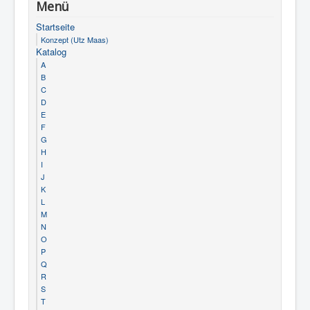
Menü
Startseite
Konzept (Utz Maas)
Katalog
A
B
C
D
E
F
G
H
I
J
K
L
M
N
O
P
Q
R
S
T