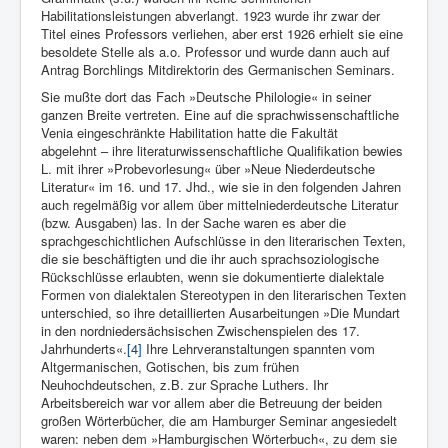
Habilitationsleistungen abverlangt. 1923 wurde ihr zwar der
Titel eines Professors verliehen, aber erst 1926 erhielt sie eine
besoldete Stelle als a.o. Professor und wurde dann auch auf
Antrag Borchlings Mitdirektorin des Germanischen Seminars.
Sie mußte dort das Fach »Deutsche Philologie« in seiner
ganzen Breite vertreten. Eine auf die sprachwissenschaftliche
Venia eingeschränkte Habilitation hatte die Fakultät
abgelehnt – ihre literaturwissenschaftliche Qualifikation bewies
L. mit ihrer »Probevorlesung« über »Neue Niederdeutsche
Literatur« im 16. und 17. Jhd., wie sie in den folgenden Jahren
auch regelmäßig vor allem über mittelniederdeutsche Literatur
(bzw. Ausgaben) las. In der Sache waren es aber die
sprachgeschichtlichen Aufschlüsse in den literarischen Texten,
die sie beschäftigten und die ihr auch sprachsoziologische
Rückschlüsse erlaubten, wenn sie dokumentierte dialektale
Formen von dialektalen Stereotypen in den literarischen Texten
unterschied, so ihre detaillierten Ausarbeitungen »Die Mundart
in den nordniedersächsischen Zwischenspielen des 17.
Jahrhunderts«.
[4]
Ihre Lehrveranstaltungen spannten vom
Altgermanischen, Gotischen, bis zum frühen
Neuhochdeutschen, z.B. zur Sprache Luthers. Ihr
Arbeitsbereich war vor allem aber die Betreuung der beiden
großen Wörterbücher, die am Hamburger Seminar angesiedelt
waren: neben dem »Hamburgischen Wörterbuch«, zu dem sie