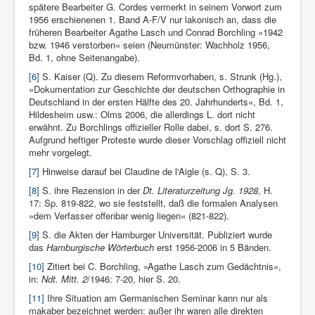
spätere Bearbeiter G. Cordes vermerkt in seinem Vorwort zum
1956 erschienenen 1. Band A-F/V nur lakonisch an, dass die
früheren Bearbeiter Agathe Lasch und Conrad Borchling »1942
bzw. 1946 verstorben« seien (Neumünster: Wachholz 1956,
Bd. 1, ohne Seitenangabe).
[6]
S. Kaiser (Q). Zu diesem Reformvorhaben, s. Strunk (Hg.),
»Dokumentation zur Geschichte der deutschen Orthographie in
Deutschland in der ersten Hälfte des 20. Jahrhunderts«, Bd. 1,
Hildesheim usw.: Olms 2006, die allerdings L. dort nicht
erwähnt. Zu Borchlings offizieller Rolle dabei, s. dort S. 276.
Aufgrund heftiger Proteste wurde dieser Vorschlag offiziell nicht
mehr vorgelegt.
[7]
Hinweise darauf bei Claudine de l'Aigle (s. Q), S. 3.
[8]
S. ihre Rezension in der
Dt. Literaturzeitung Jg. 1928
, H.
17: Sp. 819-822, wo sie feststellt, daß die formalen Analysen
»dem Verfasser offenbar wenig liegen« (821-822).
[9]
S. die Akten der Hamburger Universität. Publiziert wurde
das
Hamburgische Wörterbuch
erst 1956-2006 in 5 Bänden.
[10]
Zitiert bei C. Borchling, »Agathe Lasch zum Ge­dächtnis«,
in:
Ndt. Mitt. 2
/1946: 7-20, hier S. 20.
[11]
Ihre Situation am Germanischen Seminar kann nur als
makaber bezeichnet werden: außer ihr waren alle direkten