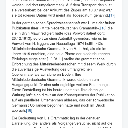
worden und dort umgekommen). Auf dem Transport dahin ist
sie verstorben: bei der Ankunft des Zuges am 18.8.1942 war
sie tot (dieses Datum wird meist als Todesdatum genannt).
[17]
In der germanischen Sprachwissenschaft war L. mit der frühen
Publikation ihrer »Mittelniederdeutschen Grammatik«,
[18]
die
sie in Bryn Mawr redigiert hatte (das Vorwort datiert dort:
26.12.1913), sofort zu einer Autorität geworden, wie es im
Vorwort von H. Eggers zur Neuauflage 1974 heißt: »Die
Mittelniederdeutsche Grammatik von A. L. hat, als sie im
Jahre 1915 erschien, eine neue Phase der niederdeutschen
Philologie eingeleitet [...] [A.L.] stellte die grammatische
Erforschung des Mittelniederdeutschen mit diesem Werk durch
die zuverlässige Auswertung des umfangreichen
Quellenmaterials auf sicheren Boden. Ihre
Mittelniederdeutsche Grammatik wurde dadurch zum
Ausgangspunkt für eine sehr ergiebige weitere Forschung«.
Diese Darstellung ist bis heute unersetzt. Ihre damalige
Wirkung läßt sich direkt an den Konsequenzen der Publikation
auf ein paralleles Unternehmen ablesen, das der schwedische
Germanist Colliander begonnen hatte und noch im Druck
abbrach.
[19]
Die Bedeutung von L.s Grammatik lag in der genauen
Darstellung, die, anders als Vorgängerversuche, nicht auf die