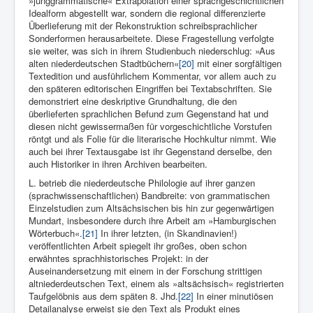
»junggrammatische« Extrapolation einer sprachgeschichtlichen
Idealform abgestellt war, sondern die regional differenzierte
Überlieferung mit der Rekonstruktion schreibsprachlicher
Sonderformen herausarbeitete. Diese Fragestellung verfolgte
sie weiter, was sich in ihrem Studienbuch niederschlug: »Aus
alten niederdeutschen Stadtbüchern«
[20]
mit einer sorgfältigen
Textedition und ausführlichem Kommentar, vor allem auch zu
den späteren editorischen Eingriffen bei Textab­schriften. Sie
demonstriert eine deskriptive Grundhaltung, die den
überlieferten sprachlichen Befund zum Gegenstand hat und
diesen nicht gewissermaßen für vorgeschichtliche Vorstufen
röntgt und als Folie für die literarische Hochkultur nimmt. Wie
auch bei ihrer Textausgabe ist ihr Gegenstand derselbe, den
auch Historiker in ihren Archiven bearbeiten.
L. betrieb die niederdeutsche Philologie auf ihrer ganzen
(sprachwissenschaftlichen) Bandbreite: von grammatischen
Einzel­studien zum Altsächsischen bis hin zur gegenwärtigen
Mundart, insbesondere durch ihre Arbeit am »Hamburgischen
Wörterbuch«.
[21]
In ihrer letzten, (in Skandinavien!)
veröffentlichten Arbeit spiegelt ihr großes, oben schon
erwähntes sprachhistorisches Projekt: in der
Auseinandersetzung mit einem in der Forschung strittigen
altniederdeutschen Text, einem als »altsächsisch« registrierten
Taufgelöbnis aus dem späten 8. Jhd.
[22]
In einer minutiösen
Detailanalyse erweist sie den Text als Produkt eines