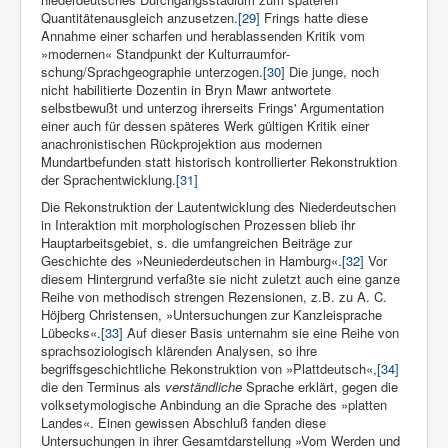
Quantitätenausgleich anzusetzen.
[29]
Frings hatte diese
Annahme einer scharfen und herablassenden Kri­tik vom
»modernen« Standpunkt der Kulturraumfor­
schung/Sprachgeographie unterzogen.
[30]
Die junge, noch
nicht habilitierte Dozentin in Bryn Mawr antwortete
selbstbewußt und unterzog ihrerseits Frings' Argumentation
einer auch für dessen späteres Werk gültigen Kritik einer
anachronistischen Rückprojektion aus modernen
Mundartbefunden statt historisch kontrollierter Rekonstruktion
der Sprachentwicklung.
[31]
Die Rekonstruktion der Lautentwicklung des Niederdeutschen
in Interaktion mit morphologischen Prozessen blieb ihr
Hauptarbeitsgebiet, s. die umfangreichen Beiträge zur
Geschichte des »Neuniederdeutschen in Hamburg«.
[32]
Vor
diesem Hintergrund verfaßte sie nicht zuletzt auch eine ganze
Reihe von methodisch strengen Rezensionen, z.B. zu A. C.
Höjberg Christensen, »Untersuchungen zur Kanzleisprache
Lübecks«.
[33]
Auf dieser Basis unternahm sie eine Reihe von
sprachsoziologisch klärenden Analysen, so ihre
begriffsgeschichtliche Rekonstruktion von »Plattdeutsch«,
[34]
die den Terminus als
verständliche
Sprache erklärt, gegen die
volksetymologische Anbindung an die Sprache des »platten
Landes«. Einen gewissen Abschluß fanden diese
Untersuchungen in ihrer Gesamtdarstellung »Vom Werden und