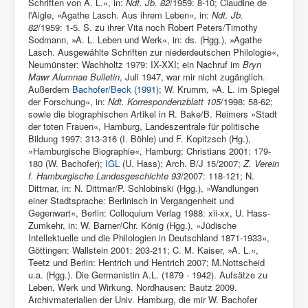
Schriften von A. L.«, in:
Ndt. Jb. 82
/1959: 8-10; Claudine de
l'Aigle, »Agathe Lasch. Aus ihrem Leben«, in:
Ndt. Jb.
82
/1959: 1-5. S. zu ihrer Vita noch Ro­bert Peters/Timothy
Sodmann, »A. L. Leben und Werk«, in: ds. (Hgg.), »Agathe
Lasch. Ausgewählte Schriften zur niederdeutschen Philologie«,
Neumünster: Wachholtz 1979: IX-XXI; ein Nachruf im
Bryn
Mawr Alumnae Bulletin
, Juli 1947, war mir nicht zugänglich.
Außerdem
Bachofer/Beck (1991)
; W. Krumm, »A. L. im Spiegel
der Forschung«, in:
Ndt. Korrespondenzblatt 105
/1998: 58-62;
sowie die biographischen Artikel in R. Bake/B. Reimers »Stadt
der toten Frauen«, Hamburg, Landeszentrale für politische
Bildung 1997: 313-316 (I. Böhle) und F. Kopitzsch (Hg.),
»Hamburgische Biographie«, Hamburg: Christians 2001: 179-
180 (W. Bachofer);
IGL
(U. Hass); Arch. B/J 15/2007;
Z. Verein
f. Hamburgische Landesgeschichte 93
/2007: 118-121; N.
Dittmar, in: N. Dittmar/P. Schlobinski (Hgg.), »Wandlungen
einer Stadtsprache: Berlinisch in Vergangenheit und
Gegenwart«, Berlin: Colloquium Verlag 1988: xii-xx, U. Hass-
Zumkehr, in: W. Barner/Chr. König (Hgg.), »Jüdische
Intellektuelle und die Philologien in Deutschland 1871-1933«,
Göttingen: Wallstein 2001: 203-211; C. M. Kaiser, »A. L.«,
Teetz und Berlin: Hentrich und Hentrich 2007; M.Nottscheid
u.a. (Hgg.). Die Germanistin A.L. (1879 - 1942). Aufsätze zu
Leben, Werk und Wirkung. Nordhausen: Bautz 2009.
Archivmaterialien der Univ. Hamburg, die mir W. Bachofer