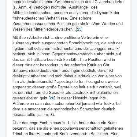
nordniedersächsischen Zwischenspielen des 17. Jahrhunderts«
(s. Anm. 4) verfolgen nicht die »Ausklänge« des
Mittelniederdeut­schen, sondern analysie­ren die Dynamik der
frühneudeutschen Verhältnisse. Eine schöne
Zusammenfassung ihrer Position gab sie in »Vom Werden und
Wesen des Mittelniederdeutschen«.
[25]
Mit ihren Arbeiten ist L. eine profilierte Vertreterin einer
kulturanalytisch ausgerichteten Sprachforschung, die sich des
rigiden methodischen Instrumentariums der „Junggrammatik"
bedient, sich in ihrem Gegenstandsverständnis aber nicht auf
das damit Faßbare beschränken läßt. Ihre Position wird in
dieser Hinsicht besonders in der scharfen Kritik an Chr.
Sarauws niederdeutschen Forschngen deutlich, der strikt
deskriptiv arbeitete und sich dabei ausdrücklich von einer von
ihm als „heimatkundlich" apostrophierten Heangehensweise
abgrenzte: dessen große Darstellung hält sie für verfehlt, weil
es dort nicht um die Sprache „als ausdruck mittelalterlichen
geisteslebens" geht.
[26]
In dieser Hinsicht lagen ihre
Präferenzen dann doch schon eher bei jemand wie Teske, bei
dem sie ansonsten die methodischen Schwächen deutlich
herausstellte (s. Fn. 8).
Über das enge Fach hinaus ist L. bis heute durch ein Buch
bekannt, das sie als einen populärwissenschaft­lich gehaltenen
Tribut an ihre Heimatstadt Ber­lin verstand: »Ber­linisch. Eine