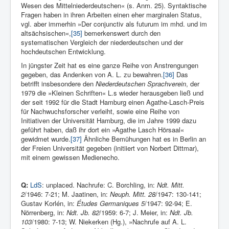
Wesen des Mittelniederdeutschen« (s. Anm. 25). Syntaktische
Fragen haben in ihren Arbeiten einen eher marginalen Status,
vgl. aber immerhin »Der conjunctiv als futurum im mhd. und im
altsächsischen«,
[35]
bemerkenswert durch den
systematischen Vergleich der niederdeutschen und der
hochdeutschen Entwicklung.
In jüngster Zeit hat es eine ganze Reihe von Anstrengungen
gegeben, das Andenken von A. L. zu bewahren.
[36]
Das
betrifft insbesondere den
Niederdeutschen Sprachverein
, der
1979 die »Kleinen Schriften« L.s wieder herausgeben ließ und
der seit 1992 für die Stadt Hamburg einen Agathe-Lasch-Preis
für Nachwuchsforscher verleiht, sowie eine Reihe von
Initiativen der Universität Hamburg, die im Jahre 1999 dazu
geführt haben, daß ihr dort ein »Agathe Lasch Hörsaal«
gewidmet wurde.
[37]
Ähnliche Bemühungen hat es in Berlin an
der Freien Universität gegeben (initiiert von Norbert Dittmar),
mit einem gewissen Medienecho.
Q:
LdS
: unplaced. Nachrufe: C. Borchling, in:
Ndt. Mitt.
2
/1946: 7-21; M. Jaatinen, in:
Neuph. Mitt. 28
/1947: 130-141;
Gustav Kor­lén, in:
Études Germaniques 5
/1947: 92-94; E.
Nörrenberg, in:
Ndt. Jb. 82
/1959: 6-7; J. Meier, in:
Ndt. Jb.
103
/1980: 7-13; W. Niekerken (Hg.), »Nachrufe auf A. L.