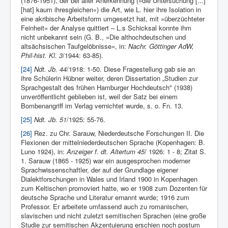
(1876-1951), der bei aller Anerkennung (»die Untersuchung [...]
[hat] kaum ihresgleichen«) die Art, wie L. hier ihre Isolation in
eine akribische Arbeitsform umgesetzt hat, mit »überzüchteter
Feinheit« der Analyse quittiert – L.s Schicksal konnte ihm
nicht unbekannt sein (G. B., »Die althochdeutschen und
altsächsischen Taufgelöbnisse«, in:
Nachr. Göttinger AdW,
Phil-hist. Kl. 3
/1944: 63-85).
[24]
Ndt. Jb. 44
/1918: 1-50. Diese Fragestellung gab sie an
ihre Schülerin Hübner weiter, deren Dissertation „Studien zur
Sprachgestalt des frühen Hamburger Hochdeutsch" (1938)
unveröffentlicht geblieben ist, weil der Satz bei einem
Bombenangriff im Verlag vernichtet wurde, s. o. Fn. 13.
[25]
Ndt. Jb. 51
/1925: 55-76.
[26]
Rez. zu Chr. Sarauw, Niederdeutsche Forschungen II. Die
Flexionen der mittelniederdeutschen Sprache (Kopenhagen: B.
Luno 1924), in:
Anzeiger f. dt. Altertum 45
/ 1926: 1 - 8; Zitat S.
1. Sarauw (1865 - 1925) war ein ausgesprochen moderner
Sprachwissenschaftler, der auf der Grundlage eigener
Dialektforschungen in Wales und Irland 1900 in Kopenhagen
zum Keltischen promoviert hatte, wo er 1908 zum Dozenten für
deutsche Sprache und Literatur ernannt wurde; 1916 zum
Professor. Er arbeitete umfassend auch zu romanischen,
slavischen und nicht zuletzt semitischen Sprachen (eine große
Studie zur semitischen Akzentuierung erschien noch postum