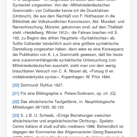
Syntaxteil vorgesehen. Von der »Mittelniederdeutschen
Grammatik« von Colliander kenne ich die Druckfahnen
(Umbruch), die aus dem Nachlaß von F. Holthausen in die
Bibliothek der Volkskundlichen Kommission, Abt. Mundart- und
Namenforschung, Münster, gekommen sind: auf dem Titelblatt
steht »Heidel­berg: Winter 1912«; die Fahnen brechen mit S.
192, zu Beginn des dritten Hauptteils »Syntaktisches« ab.
Sollte Colliander tatsächlich auch eine größere syntaktische
Darstellung vorgesehen haben, dann wäre es eine Konsequenz
der Publikation von A. L.s Grammatik gewesen, daß bis heute
eine zusammenhängende syntaktische Untersuchung zum
Mittelniederdeutschen aussteht, sieht man von dem wenig
brauchbaren Versuch von C. A. Nissen ab, »Fors
g til en
ø
middelnedertyske syntax«, Kopenhagen: W. Prior 1884.
[20]
Dortmund: Ruhfus 1927.
[21]
Für eine Bibliographie s. Pe­ters/Sodmann, op. cit. (Q).
[22]
Das altsächsische Taufgelöbnis, in:
Neuphilologische
Mitteilungen 36
/1935: 92-133.
[23]
S. z.B. U. Schwab, »Einige Beziehungen zwischen
altsächsischer und angelsächsischer Dichtung«, Spoleto:
Centro italiano di studi sull'alto medioevo 1988. Befremdlich ist
dagegen der Kommentar des Altgermanisten Georg Baesecke