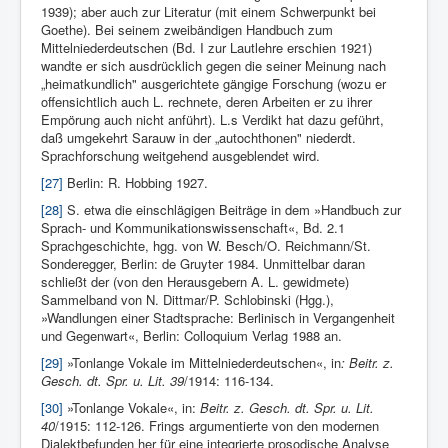
1939); aber auch zur Literatur (mit einem Schwerpunkt bei
Goethe). Bei seinem zweibändigen Handbuch zum
Mittelniederdeutschen (Bd. I zur Lautlehre erschien 1921)
wandte er sich ausdrücklich gegen die seiner Meinung nach
„heimatkundlich" ausgerichtete gängige Forschung (wozu er
offensichtlich auch L. rechnete, deren Arbeiten er zu ihrer
Empörung auch nicht anführt). L.s Verdikt hat dazu geführt,
daß umgekehrt Sarauw in der „autochthonen" niederdt.
Sprachforschung weitgehend ausgeblendet wird.
[27]
Ber­lin: R. Hobbing 1927.
[28]
S. etwa die einschlägigen Beiträge in dem »Handbuch zur
Sprach- und Kommunikationswis­senschaft«, Bd. 2.1
Sprachgeschichte, hgg. von W. Besch/O. Reich­mann/St.
Sonderegger, Berlin: de Gruyter 1984. Unmittelbar daran
schließt der (von den Herausgebern A. L. gewidmete)
Sammelband von N. Dittmar/P. Schlobinski (Hgg.),
»Wandlungen einer Stadtsprache: Berlinisch in Vergangenheit
und Gegenwart«, Berlin: Colloquium Verlag 1988 an.
[29]
»Tonlange Vokale im Mittelniederdeutschen«, in
: Beitr. z.
Gesch. dt. Spr. u. Lit. 39
/1914: 116-134.
[30]
»Tonlange Vokale«, in:
Beitr. z. Gesch. dt. Spr. u. Lit.
40
/1915: 112-126. Frings argumentierte von den modernen
Dialektbefunden her für eine integrierte prosodische Analyse