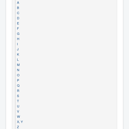
A
B
C
D
E
F
G
H
I
J
K
L
M
N
O
P
Q
R
S
T
U
V
W
X, Y
Z