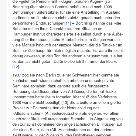
die »gelehrte Person« mit »klugen, braunen Augen« (so
Borchling über sie nach Cordes) schätzte und noch 1939
Bemühungen unterstützte, für sie eine Anstellung im Ausland
zu finden, so litt sie doch nicht zuletzt gerade auch unter den
persönlichen Enttäuschungen
[11]
– Borchling nannte das »die
Schattenseiten ihres Charakters«. Ihre Situation am
Hamburger Institut charakterisierte sie selbst durch eine Äuße­
rung über ihre studentische Mitarbeiterin: »Im übrigen war sie
viele Monate hindurch der einzige Mensch, der die Tätig­keit im
Seminar überhaupt für mich möglich machte. Es wäre ihr leicht
ge­nug gewesen, in den Ton der anderen einzustimmen, sie hat
es da­mals nicht getan. Dafür bleibe ich ihr immer dankbar«.
[12]
1937 zog sie nach Berlin zu einer Schwester: hier konnte sie
zunächst noch wissenschaftlich arbeiten und auch pri­vate
Seminare abhalten; dazu gehörte auch die fortgesetzte
Betreuung der Dissertation von A.Hübner, die formal Teske
übenommen hatte (beim formalen Abschluß des Verfahrens
1938 war sie nicht beteiligt).
[13]
Sie arbeitete an einem großen
Projekt zur Rekonstruktion der Herausbildung des
»Altsächsischen« (Altniederdeutschen) als eigener, vor allem
auch schriftkulturell ausgebauter Sprache – in Abgrenzung von
den zunächst dominierenden angelsächsischen Einflüssen auf
der einen Seite, dem (Alt-)Hochdeutschen auf der anderen.
1938 wurde ihr der Zugang zu den Bibliotheken verboten,