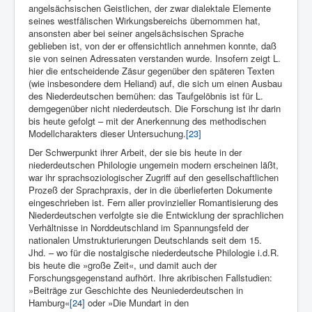
angelsächsischen Geistlichen, der zwar dialektale Elemente
seines westfälischen Wirkungsbereichs übernommen hat,
ansonsten aber bei seiner angelsächsischen Sprache
geblieben ist, von der er offensichtlich annehmen konnte, daß
sie von seinen Adressaten verstanden wurde. Insofern zeigt L.
hier die entscheidende Zäsur gegenüber den späteren Texten
(wie insbesondere dem Heliand) auf, die sich um einen Ausbau
des Niederdeutschen bemühen: das Taufgelöbnis ist für L.
demgegenüber nicht niederdeutsch. Die Forschung ist ihr darin
bis heute gefolgt – mit der Anerkennung des methodischen
Modellcharakters dieser Untersuchung.
[23]
Der Schwerpunkt ihrer Arbeit, der sie bis heute in der
niederdeutschen Philologie ungemein modern erscheinen läßt,
war ihr sprachsoziologischer Zugriff auf den gesellschaftli­chen
Prozeß der Sprachpraxis, der in die überlieferten Dokumente
eingeschrieben ist. Fern aller provinzieller Romantisierung des
Niederdeutschen verfolgte sie die Entwicklung der sprachlichen
Verhältnisse in Norddeutschland im Spannungsfeld der
nationalen Umstrukturierungen Deutschlands seit dem 15.
Jhd. – wo für die nostalgische niederdeutsche Philologie i.d.R.
bis heute die »große Zeit«, und damit auch der
Forschungsgegenstand aufhört. Ihre akri­bischen Fallstudien:
»Beiträge zur Geschichte des Neuniederdeut­schen in
Hamburg«
[24]
oder »Die Mundart in den