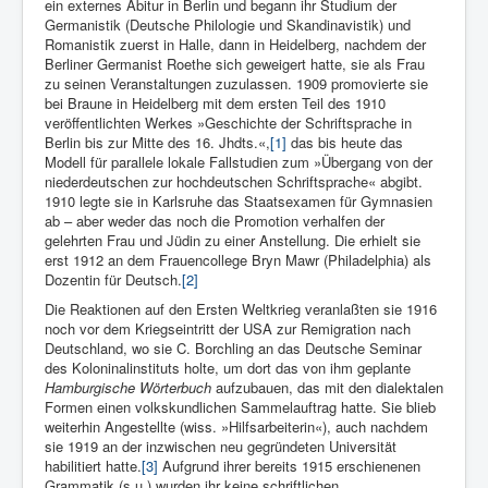
ein externes Abitur in Berlin und begann ihr Studium der
Germanistik (Deutsche Philologie und Skandinavistik) und
Romanistik zuerst in Halle, dann in Heidelberg, nachdem der
Berliner Germanist Roethe sich geweigert hatte, sie als Frau
zu seinen Veranstaltungen zuzulassen. 1909 promovierte sie
bei Braune in Heidelberg mit dem ersten Teil des 1910
veröffentlichten Werkes »Geschichte der Schriftsprache in
Berlin bis zur Mitte des 16. Jhdts.«,
[1]
das bis heute das
Modell für parallele lokale Fallstudien zum »Über­gang von der
niederdeutschen zur hochdeutschen Schriftsprache« ab­gibt.
1910 legte sie in Karlsruhe das Staatsexamen für Gymnasien
ab – aber weder das noch die Promotion verhalfen der
gelehrten Frau und Jü­din zu einer Anstellung. Die erhielt sie
erst 1912 an dem Frauen­college Bryn Mawr (Philadelphia) als
Dozentin für Deutsch.
[2]
Die Reaktionen auf den Ersten Weltkrieg veranlaßten sie 1916
noch vor dem Kriegseintritt der USA zur Remigration nach
Deutschland, wo sie C. Borchling an das Deutsche Seminar
des Koloninalinstituts holte, um dort das von ihm geplante
Hamburgische Wörterbuch
aufzubauen, das mit den dialektalen
Formen einen volkskundlichen Sammelauftrag hatte. Sie blieb
weiterhin Angestellte (wiss. »Hilfsarbeiterin«), auch nachdem
sie 1919 an der inzwischen neu gegründeten Universität
habilitiert hatte.
[3]
Aufgrund ihrer bereits 1915 erschienenen
Grammatik (s.u.) wurden ihr keine schriftlichen