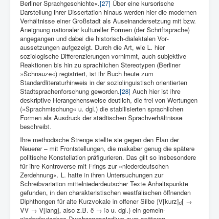
Berliner Sprachgeschichte«.
[27]
Über eine kursorische
Darstellung ihrer Dissertation hinaus werden hier die modernen
Verhältnisse einer Großstadt als Ausein­andersetzung mit bzw.
Aneignung nationaler kultureller Formen (der Schriftsprache)
ange­gangen und dabei die hi­storisch-dialektalen Vor­
aussetzungen aufgezeigt. Durch die Art, wie L. hier
soziologische Differenzie­rungen vornimmt, auch subjek­tive
Reaktionen bis hin zu sprachli­chen Stereotypen (Berliner
»Schnauze«) registriert, ist ihr Buch heute zum
Standardliteratur­hinweis in der soziolinguistisch orien­tierten
Stadtsprachenfor­schung geworden.
[28]
Auch hier ist ihre
deskriptive Herangehensweise deutlich, die frei von Wertungen
(»Sprachmischung« u. dgl.) die stabilisierten sprachlichen
Formen als Ausdruck der städtischen Sprachverhältnisse
beschreibt.
Ihre methodische Strenge stellte sie gegen den Elan der
Neuerer – mit Frontstellungen, die makaber genug die spätere
politi­sche Konstellation präfigurieren. Das gilt so insbesondere
für ihre Kontroverse mit Frings zur »niederdeutschen
Zerdehnung«. L. hatte in ihren Untersuchungen zur
Schreibvariation mittel­niederdeutscher Texte Anhaltspunkte
gefunden, in den charakteri­stischen westfälischen öffnenden
Diphthongen für alte Kurzvokale in offener Silbe (V[kurz]
[ →
σ
VV → V[lang], also z.B. ĕ → iə u. dgl.) ein gemein-
niederdeutsches Durchgangsstadium zum späteren