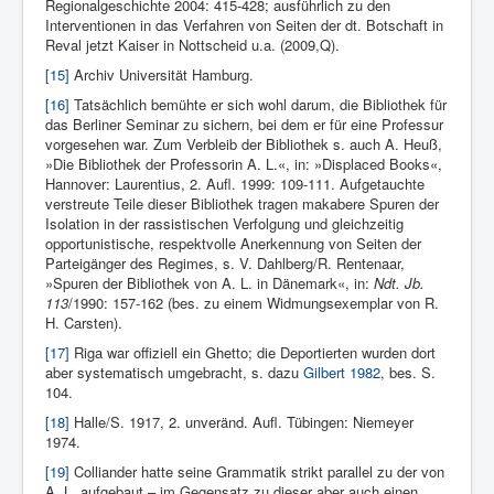
Regionalgeschichte 2004: 415-428; ausführlich zu den
Interventionen in das Verfahren von Seiten der dt. Botschaft in
Reval jetzt Kaiser in Nottscheid u.a. (2009,Q).
[15]
Archiv Universität Hamburg.
[16]
Tatsächlich bemühte er sich wohl darum, die Bibliothek für
das Berliner Seminar zu sichern, bei dem er für eine Professur
vorgesehen war. Zum Verbleib der Bibliothek s. auch A. Heuß,
»Die Bibliothek der Professorin A. L.«, in: »Displaced Books«,
Hannover: Laurentius, 2. Aufl. 1999: 109-111. Aufgetauchte
verstreute Teile dieser Bibliothek tragen makabere Spuren der
Isolation in der rassistischen Verfolgung und gleichzeitig
opportunistische, respektvolle Anerkennung von Seiten der
Parteigänger des Regimes, s. V. Dahlberg/R. Rentenaar,
»Spuren der Bibliothek von A. L. in Däne­mark«, in:
Ndt. Jb.
113
/1990: 157-162 (bes. zu einem Widmungsexem­plar von R.
H. Carsten).
[17]
Riga war offiziell ein Ghetto; die Deportierten wurden dort
aber systematisch umgebracht, s. dazu
Gilbert 1982
, bes. S.
104.
[18]
Halle/S. 1917, 2. unveränd. Auf­l. Tübingen: Niemeyer
1974.
[19]
Colliander hatte seine Grammatik strikt parallel zu der von
A. L. aufgebaut – im Gegensatz zu dieser aber auch einen