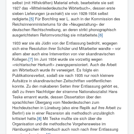
selbst (mit Hilfskräften) Material erhob, bearbeitete sie seit
1927 das »Mittelniederdeutsche Wörterbuch«, dessen erste
sieben Lieferungen (
a-extrakt
) sie von 1928-1934 selbst
redigierte.
[5]
Für Borchling war L. auch in der Kommission des
Reichsinnenministeriums für die »Neugestaltung« der
deutschen Rechtschreibung, an deren strikt phonographisch
ausgerichtetem Reformvorschlag sie mitarbeitete.
[6]
1933 war sie als Jüdin von der Entlassung bedroht, wogegen
sich eine Resolution ihrer Schüler und Mitarbeiter wandte – vor
allem aber auch eine Intervention von vier skandinavischen
Kollegen.
[7]
Im Juni 1934 wurde sie vorzeitig wegen
»nichtarischer Herkunft« zwangspensioniert. Auch die Arbeit
am Wörterbuch wurde ihr verweigert. Es folgte ein
Publikationsverbot, sodaß sie nach 1935 nur noch kleinere
Aufsätze in skandinavischen Zeitschriften veröffentlichen
konnte. Zu den makaberen Seiten ihrer Entlassung gehört es,
daß zu ihrem Nachfolger der stramme Nationalsozialist Hans
Teske ernannt wurde, dessen Dissertation über den
sprachlichen Übergang vom Niederdeutschen zum
Hochdeutschen in Lüneburg (also eine Replik auf ihre Arbeit zu
Berlin!) sie in einer Rezension als methodisch unzulänglich
kritisiert hatte.
[8]
Mit Teske mußte sie sich über die
Organisation und die methodische Vorgehensweise im
Hamburgischen Wörterbuch
auch noch nach ihrer Entlassung