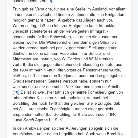
auseinandersetzen.
[9]
Früh gab es Versuche, für sie eine Stelle im Aus­land, vor allem
in den skandinavischen Län­dern zu finden, die eine Emigration
möglich gemacht hätten; Ange­bote dazu lagen auch vor.
Woran es lag, daß es nicht zur Emigration kam, ist unklar –
vielleicht scheiterte es an der verweigerten Immigrati­
onserlaubnis für ihre Schwestern, mit denen sie zusammen
bleiben wollte. Die Wider­sprüche ihrer dama­ligen Situation
werden gerade auch bei positiv gemeinten Stellung­nahmen
deutlich: in der erwähnten Resolution ihrer Schü­ler und
Mitarbeiter am Institut, von G. Cordes und W. Niekerken
verfaßt, die sich ge­gen die drohende Entlassung richtete, aus
der 1934 immerhin »nur« die vorzeitige Pensionierung wurde,
hieß es, daß niemand an ihr »jemals auch nur den geringsten
Grad zersetzen­den Geistes verspürt habe, sondern nur
wohltuende, unser deutsches Volkstum berei­chernde Arbeit«.
[10]
Es ist schwer, hier taktisch gemeinte Formu­lierungen von
tatsächlicher Kollusion zu unterscheiden, so auch bei
Borchling, der noch 1946 an der gleichen Stelle zufügte, daß
bei A. L. »rassi­sche Zugehörigkeit manch einer gar nicht
empfunden hatte« (bei Borchling heißt sie auch noch 1946
Luise
Sarah
Agathe L., S. 9).
In den Ambivalenzen solcher Äußerungen spiegeln sich die
Verhältnisse, unter denen L. gelitten hat. Auch wenn Borchling