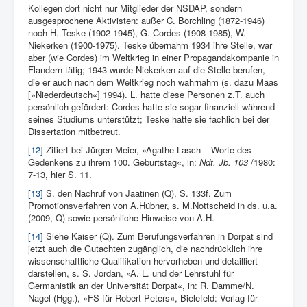
Kollegen dort nicht nur Mitglieder der NSDAP, sondern
ausgesprochene Aktivisten: außer C. Borchling (1872-1946)
noch H. Teske (1902-1945), G. Cordes (1908-1985), W.
Niekerken (1900-1975). Teske übernahm 1934 ihre Stelle, war
aber (wie Cordes) im Weltkrieg in einer Propagandakompanie in
Flandern tätig; 1943 wurde Niekerken auf die Stelle berufen,
die er auch nach dem Weltkrieg noch wahrnahm (s. dazu Maas
[»Niederdeutsch«] 1994). L. hatte diese Personen z.T. auch
persönlich gefördert: Cordes hatte sie sogar finanziell während
seines Studiums unterstützt; Teske hatte sie fachlich bei der
Dissertation mitbetreut.
[12]
Zi­tiert bei Jürgen Meier, »Agathe Lasch – Worte des
Gedenkens zu ih­rem 100. Ge­burtstag«, in:
Ndt. Jb. 103
/1980:
7-13, hier S. 11.
[13]
S. den Nachruf von Jaatinen (Q), S. 133f. Zum
Promotionsverfahren von A.Hübner, s. M.Nottscheid in ds. u.a.
(2009, Q) sowie persönliche Hinweise von A.H.
[14]
Siehe Kaiser (Q). Zum Berufungsverfahren in Dorpat sind
jetzt auch die Gutachten zugänglich, die nachdrücklich ihre
wissenschaftliche Qualifikation hervorheben und detailliert
darstellen, s. S. Jordan, »A. L. und der Lehrstuhl für
Germanistik an der Universität Dorpat«, in: R. Damme/N.
Nagel (Hgg.), »FS für Robert Peters«, Bielefeld: Verlag für