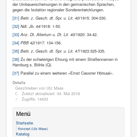
der Umbauerscheinungen in den germanischen Sprachen,
gegen die Isolation regionaler Sonderentwicklungen.
[31]
Beitr. z. Gesch. dt. Spr. u. Lit.
40
/1915: 304-330.
[32]
Ndt. Jb. 44
/1918: 1-50.
[33]
Anz. Dt. Altertum u. Dt. Lit. 40
/1920: 34-42.
[34]
PBB 42
/1917: 134-156.
[35]
Beitr. z. Gesch. dt. Spr. u. Lit. 47
/1923:325-335.
[36]
Zu der schwierigen Ehrung mit einem Straßennamen in
Hamburg s. Böhle (Q).
[37]
Parallel zu einem weiteren »Ernst Cassirer Hörsaal«.
Details
Geschrieben von
Utz Maas
Zuletzt aktualisiert: 04. Mai 2018
Zugriffe: 14433
Menü
Startseite
Konzept (Utz Maas)
Katalog