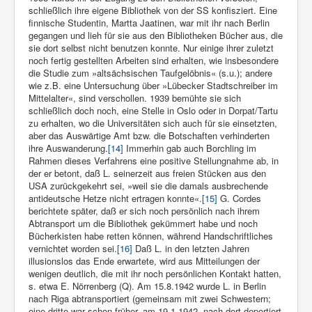
schließlich ihre eigene Bibliothek von der SS konfisziert. Eine
finnische Studentin, Martta Jaatinen, war mit ihr nach Berlin
gegangen und lieh für sie aus den Bibliotheken Bücher aus, die
sie dort selbst nicht benutzen konnte. Nur einige ihrer zuletzt
noch fertig gestellten Arbeiten sind erhalten, wie insbesondere
die Studie zum »altsächsischen Taufgelöbnis« (s.u.); andere
wie z.B. eine Untersuchung über »Lübecker Stadtschreiber im
Mittelalter«, sind verschollen. 1939 bemühte sie sich
schließlich doch noch, eine Stelle in Oslo oder in Dorpat/Tartu
zu erhalten, wo die Universitäten sich auch für sie einsetzten,
aber das Auswärtige Amt bzw. die Botschaften verhinderten
ihre Auswanderung.
[14]
Immerhin gab auch Borchling im
Rahmen dieses Verfahrens eine positive Stellungnahme ab, in
der er betont, daß L. seinerzeit aus freien Stücken aus den
USA zurückgekehrt sei, »weil sie die damals ausbrechende
antideutsche Hetze nicht ertragen konnte«.
[15]
G. Cordes
berichtete später, daß er sich noch persön­lich nach ihrem
Abtransport um die Bibliothek gekümmert habe und noch
Bücherkisten habe retten können, während Handschriftliches
vernichtet worden sei.
[16]
Daß L. in den letzten Jahren
illusionslos das Ende er­wartete, wird aus Mitteilungen der
wenigen deutlich, die mit ihr noch persönlichen Kontakt hatten,
s. etwa E. Nörrenberg (Q). Am 15.8.1942 wurde L. in Berlin
nach Riga abtransportiert (gemeinsam mit zwei Schwestern;
eine dritte war schon früher, am 19.1.1942, nach dort deportiert