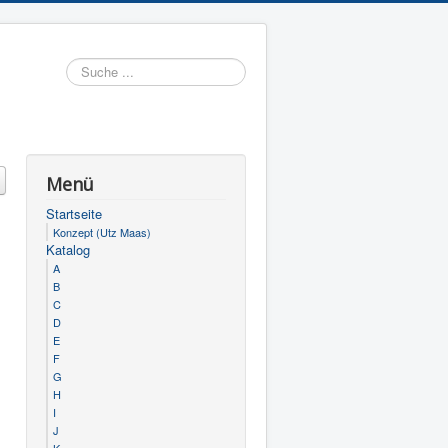
Suchen
Menü
Startseite
Konzept (Utz Maas)
Katalog
A
B
C
D
E
F
G
H
I
J