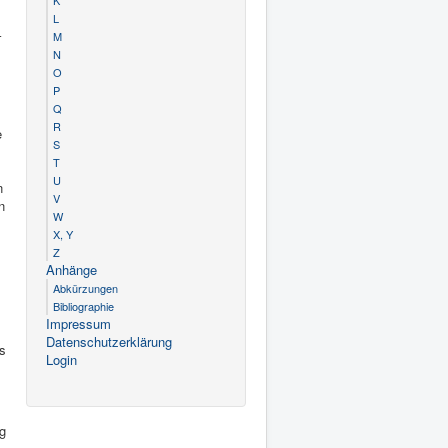
K
L
–
M
N
O
P
Q
R
e
S
T
U
n
V
n
W
X, Y
Z
Anhänge
Abkürzungen
Bibliographie
Impressum
Datenschutzerklärung
ls
Login
ig