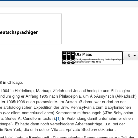
8 in Chicago.
 1904 in Heidelberg, Marburg, Zürich und Jena »Theologie und Philologie«
endium ging er Anfang 1905 nach Philadelphia, um Alt-Assyrisch (Akkadisch)
ster 1905/1906 auch promovierte. Im Anschluß daran war er dort an der
r archäologischen Expedition der Univ. Pennsylvania zum Babyloni­schen
einem (vor allem namenkundlichen) Kommentar mitherausgab (»The Babylonian
ia. Series A: Cuneiform texts«).
[1]
In Verbindung damit unternahm er einen
inopel). Er hatte dann noch verschiedene Arbeitsaufträge, u.a. bei der
 New York, die er in seiner Vita als »private Studien« deklariert.
d habilitierte in Breslau mit »Die sumerischen Personennamen zur Zeit der