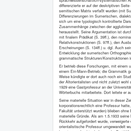
sprachwissenschaftlich-systematischen Arb
differenzierte er auf der deskriptiven Seit
semitischen Matrix verfaßt wurden (mit Sum
Differenzierungen im Sumerischen, dialek
sich um eine typologisch kontrollierte Dars
Zusammenhänge zwischen der agglutiniere
herausstellt. Seine Argumentation ist durc
mit finalem Prädikat (S. 39ff.), den nomi
Relativkonstruktionen (S. 97ff.), den Au
Erscheinungen (S. 134ff.) u. dgl. Auch sein
Entwicklung der sumerischen Orthographie s
grammatische Strukturen/Konstruktionen in
Er betrieb diese Forschungen, mit einem um
einem Ein-Mann-Betrieb; die Grammatik gab
Weise kündigte er dort auch noch ein Stud
der Altorientalisten und nicht zuletzt wo
1929 eine Gastprofessur an der Universitä
Wörterbuchs mitarbeitete. Dort leitete er
Seine materielle Situation war in dieser Ze
korporationsrechtlich eine Professur hatte
Fakultät unterstützt wurden) blieben ohne 
materielle Gründe. Als am 1.5.1933 seine 
Rückkehr aufgefordert wurde, verweigerte e
orientalistische Professur umgewandelt wu