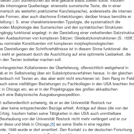
eiten zum Sumerischen auf eine geklärte Basis stellen sollte. Insofern
e die inhomogene Quellenlage: einerseits sumerische Texte, die in einer
erisch als weiterhin praktizierter Kanzleisprache), andererseits die internen
tale Formen, aber auch diachrone Entwicklungen; darüber hinaus bemühte er
tellung i. S. einer charakterisierenden Typologie, die systematisch die
nden Morphologie des Sumerischen und den syntaktischen Strukturen
hgängig funktional angelegt: in der Darstellung einer verkettenden Satzstruktu
nalen Ausbauformen von komplexen Sätzen: Gliedsatzkonstruktionen (S. 155ff.
sbau nominaler Konstituenten mit komplexen morphophonologischen
e Darstellungen der Schriftverhältnisse ist in diesem Sinne funktional: die
ieht er gesteuert durch die Ausrichtung auf eine optimierte Lesbarkeit, die
 den Texten isolierbar machen soll.
fangreichen Kollationieren der Überlieferung, offensichtlich weitgehend in
 er im Selbstverlag über ein Subskriptionsverfahren heraus. In der gleichen
ienbuch mit Texten an, das aber wohl nicht erschienen ist. Sein Rang im Feld
hl auch seine vielfältigen Beziehungen zu Fachkollegen in den USA brachten ih
t in Chicago ein, wo er in der Projektgruppe des großen akkadischen
 auch eine Babylonische Ausgrabungsexpedition.
it außerordentlich schwierig, da er an der Universität Rostock nur
, aber keine entsprechenden Bezüge erhielt. Anträge auf diese (die von der
Erfolg. Insofern hatten seine Tätigkeiten in den USA auch unmittelbare
Beurlaubung von der Universität Rostock nicht mehr verlängert und er zur
r diese und blieb in Chicago,
[5]
wo seine Stelle in eine reguläre
rde; 1946 wurde er dort emeritiert. Den Kontakt zu der deutschen Forschung