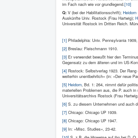
im Fach nach wie vor grundlegend.
[10]
Q:
V (bei der Habilitationsschrift);
Heidorn 
Auskünfte Univ. Rostock (Frau Hartwig);
H
Universität Rostock im Dritten Reich. Mü
[1]
Philadelphia: Univ. Pennsylvania 1909,
[2]
Breslau: Fleischmann 1910.
[3]
Er verwendet bewußt hier den Terminus
Gegensatz zu dem älteren und im US-Kont
[4]
Rostock: Selbstverlag 1923. Der Rang di
weiterhin unentbehrlich« (in: »Der neue Pa
[5]
Heidorn
, Bd. 1: 264, nimmt dafür poli
materiellen Problemen aus, die P. auch in
Universitätsarchivs Rostock (Frau Hartwig,
[6]
S. zu diesem Unternehmen und auch de
[7]
Chicago: Chicago UP 1939.
[8]
Chicago: Chicago UP 1947.
[9]
In: »Misc. Studies«, 23-42.
[10]
S. z.B. die Hinweise auf ihn bei D. O.