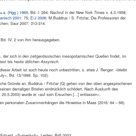
u.a. (Hgg.) 1969
, Bd. I: 264; Nachruf in der
New York Times
v. 4.3.1958;
anisch 2001
: 75;
E/J 2006
; M.Buddrus / S. Fritzlar, Die Professoren der
nchen: Saur 2007: 313-314.
 Bd. IV, 2 von ihm herausgegeben.
, der sich in den zeitgenössischen mesopotamischen Quellen findet, im
ext bis heute üblichen
Assyrisch
.
eser Arbeit ist auch heute noch unbestritten, s. etwa J. Renger: »bleibt
uly«, Bd. 13/1999: Sp. 102).
tische Gründe an. Buddrus / Fritzlar (Q) gehen von den oben angesprochenen
 seinen damaligen Briefen eindrücklich schildert. Nach Auskunft des
 20.5.2003) wurde er »auf sein Ersuchen [...] entlassen«.
n personalen Zusammenhängen die Hinweise in Maas (2016: 64 – 66).
 Edzard, »Sumerisch«, Leiden: Brill 2003.