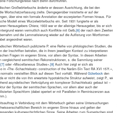
 eine Forschungsreise nach Berlin durchführen.
dischen Großwörterbuchs änderte er dessen Ausrichtung, die bei den
e Wortschatzerfassung zielte. Demgegenüber insistierte er auf der
n, über eine rein formale Annotation der exzerpierten Formen hinaus. Für
sche Modell eines Wurzelwörterbuchs ein. Seit 1931 fungierte er als
eren Herausgebers Chiera; 1933 war er der alleinige Herausgeber, bis er sich
ergrund waren vermutlich auch Konflikte mit Gelb,
[6]
der nach dem Zweiten
bernahm und die Lemmatisierung wieder auf die Auflistung von Wortformen
abet angeordnet waren.
schen Wörterbuch publizierte P. eine Reihe von philologischen Studien, die
der Inschriften betrafen, die in ihrem jeweiligen Kontext zu interpretieren
ischen Fragen im engeren Sinne, vor allem der Syntax. In diesen Arbeiten
en vergleichend semitischen Rekonstruktionen, s. die Sammlung seiner
«
[7]
oder »Miscellaneous Studies«.
[8]
Auch hier zeigt er sich als
o in »The ›Schachtelsatz‹ construction of the Narâm-Sîn Text RA XVI 157f.«,
 normativ verstellten Blick auf diesen Text vorhält. Während
Güterbock
den
, da er nicht die von ihm erwartete hypotaktische Struktur aufweist, zeigt P., wi
tgehend asyndetischen Verknüpfung ein komplexer Schachtelsatz gebaut ist –
ktur der Syntax der semitischen Sprachen, vor allem aber auch der
t stilisierten Sprachform (dabei operiert er mit Parallelen in Reminiszenzen aus
nm.).
itsauftrag in Verbindung mit dem Wörterbuch gehen seine Untersuchungen
chwissenschaftlichen Bereich im engeren Sinne hinaus und gelten der
assenden kulturgeschichtlichen Sinne. Seine Arbeiten zum Sumerischen sind