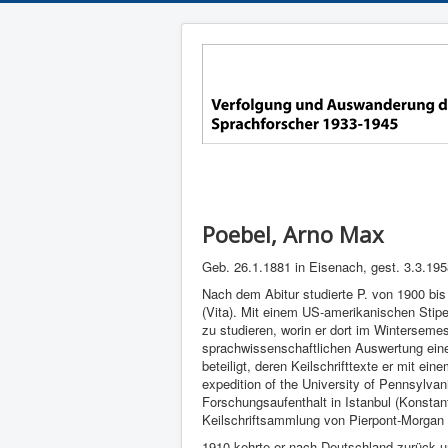
Poebel, Arno Max
Geb. 26.1.1881 in Eisenach, gest. 3.3.195
Nach dem Abitur studierte P. von 1900 bis
(Vita). Mit einem US-amerikanischen Stip
zu studieren, worin er dort im Winterseme
sprachwissenschaftlichen Auswertung eine
beteiligt, deren Keilschrifttexte er mit 
expedition of the University of Pennsylvan
Forschungsaufenthalt in Istanbul (Konstant
Keilschriftsammlung von Pierpont-Morgan in
1910 kehrte er nach Deutschland zurück un