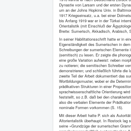
Dynastie von Larsam und der ersten Dyna
um an der Johns Hopkins Univ. in Baltimo
1917 Kriegseinsatz, u.a. bei einer Dolmet
bis Anfang 1919 war er in der Türkei inter
Orientalistik (mit Einschluß der Ägyptologie
Breite: Sumerisch, Akkadisch, Arabisch, S
In seiner Habilitationsschrift hatte er in 
Eigenständigkeit des Sumerischen in dem r
Schreibungen der sumerischen Elemente 
(semitisch) zu lesen. Er zeigte die phonog
eine große Variation aufweist: neben mor
zu notieren; die semitischen Schreiber ve
demonstrieren; und schließlich führte die 
zweite Teil der Arbeit dokumentiert das su
Wortbildungsmuster, wobei er die Determi
prädikativen Strukturen in einer Propositi
sprachwissenschaftliche Orientierung wird 
feststellt, so z.B. daß bei den charakter
also die verbalen Elemente der Prädikatio
nominale Formen vorkommen (S. 15).
Mit dieser Arbeit hatte P. sich als Autorit
Altorientalistik überhaupt. In Rostock la
seine »Grundzüge der sumerischen Gramm