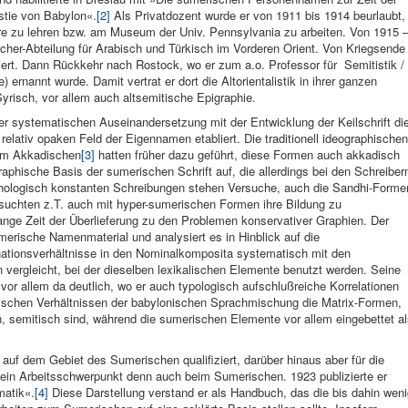
stie von Babylon«.
[2]
Als Privatdozent wurde er von 1911 bis 1914 beurlaubt,
re zu lehren bzw. am Museum der Univ. Pennsylvania zu arbeiten. Von 1915 
scher-Abteilung für Arabisch und Türkisch im Vorderen Orient. Von Kriegsende
niert. Dann Rückkehr nach Rostock, wo er zum a.o. Professor für Semitistik /
) ernannt wurde. Damit vertrat er dort die Altorientalistik in ihrer ganzen
yrisch, vor allem auch altsemitische Epigraphie.
einer systematischen Auseinandersetzung mit der Entwicklung der Keilschrift di
elativ opaken Feld der Eigennamen etabliert. Die traditionell ideographischen
im Akkadischen
[3]
hatten früher dazu geführt, diese Formen auch akkadisch
raphische Basis der sumerischen Schrift auf, die allerdings bei den Schreiber
phologisch konstanten Schreibungen stehen Versuche, auch die Sandhi-Forme
rsuchten z.T. auch mit hyper-sumerischen Formen ihre Bildung zu
lange Zeit der Überlieferung zu den Problemen konservativer Graphien. Der
merische Namenmaterial und analysiert es in Hinblick auf die
nationsverhältnisse in den Nominalkomposita systematisch mit den
on vergleicht, bei der dieselben lexikalischen Elemente benutzt werden. Seine
vor allem da deutlich, wo er auch typologisch aufschlußreiche Korrelationen
istischen Verhältnissen der babylonischen Sprachmischung die Matrix-Formen,
n, semitisch sind, während die sumerischen Elemente vor allem eingebettet a
ät auf dem Gebiet des Sumerischen qualifiziert, darüber hinaus aber für die
g sein Arbeitsschwerpunkt denn auch beim Sumerischen. 1923 publizierte er
atik«.
[4]
Diese Darstellung verstand er als Handbuch, das die bis dahin wen