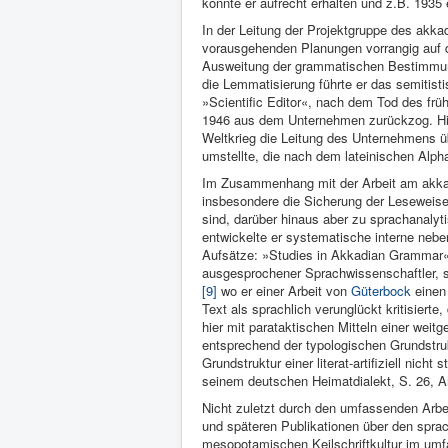
konnte er aufrecht erhalten und z.B. 1935
In der Leitung der Projektgruppe des akka
vorausgehenden Planungen vorrangig auf di
Ausweitung der grammatischen Bestimmunge
die Lemmatisierung führte er das semitisti
»Scientific Editor«, nach dem Tod des früh
1946 aus dem Unternehmen zurückzog. Hint
Weltkrieg die Leitung des Unternehmens ü
umstellte, die nach dem lateinischen Alph
Im Zusammenhang mit der Arbeit am akkadi
insbesondere die Sicherung der Leseweisen 
sind, darüber hinaus aber zu sprachanalyt
entwickelte er systematische interne neb
Aufsätze: »Studies in Akkadian Grammar
ausgesprochener Sprachwissenschaftler, s
[9]
wo er einer Arbeit von
Güterbock
einen
Text als sprachlich verunglückt kritisierte
hier mit parataktischen Mitteln einer wei
entsprechend der typologischen Grundstru
Grundstruktur einer literat-artifiziell nich
seinem deutschen Heimatdialekt, S. 26, A
Nicht zuletzt durch den umfassenden Arbe
und späteren Publikationen über den spra
mesopotamischen Keilschriftkultur im umf