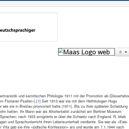
germanistik und semitischen Philologie 1911 mit der Promotion ab (Dissertatio
m Florianer Psalter«).
[1]
Seit 1913 war sie mit dem Hethitologen Hugo
er wie sie in Breslau promoviert hatte (1911). Bis zu ihrer späteren Scheidung
 Sohn hatten. Ihr Mann war als Altorientalist zunächst am Berliner Museum
e Sprachen; nach 1933 emigrierte er über die Schweiz nach England. R. blieb
ngen und Sprachunterricht ihren Lebensunterhalt verdiente. Sie war als »Ewa-
rer Vita gab sie ihre »jüdische Konfession« an) und wurde am 7.1.1944 nach