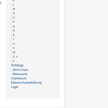
K
5
L
M
N
O
P
Q
R
S
T
U
V
W
X, Y
Z
Anhänge
Abkürzungen
Bibliographie
Impressum
Datenschutzerklärung
Login