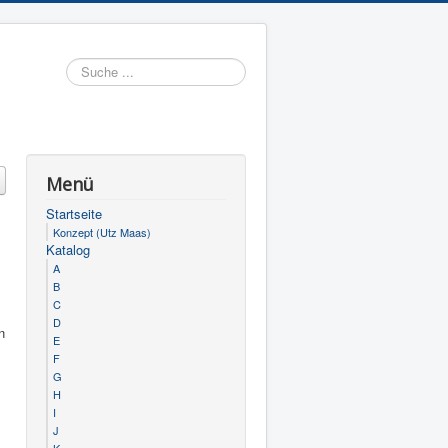
Suchen
Menü
Startseite
Konzept (Utz Maas)
Katalog
A
B
C
D
n
E
F
G
H
I
J