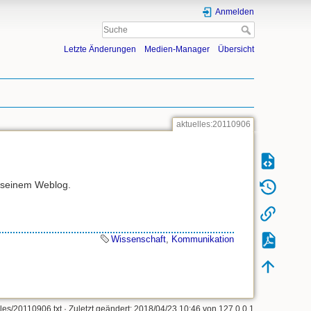
Anmelden
Letzte Änderungen
Medien-Manager
Übersicht
aktuelles:20110906
n seinem Weblog.
Wissenschaft
,
Kommunikation
lles/20110906.txt
· Zuletzt geändert: 2018/04/23 10:46 von
127.0.0.1