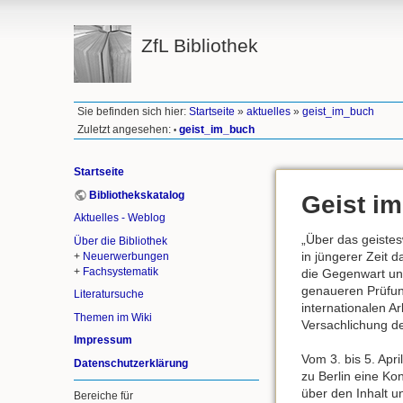
ZfL Bibliothek
Sie befinden sich hier:
Startseite
»
aktuelles
»
geist_im_buch
Zuletzt angesehen:
geist_im_buch
•
Startseite
Bibliothekskatalog
Geist i
Aktuelles - Weblog
„Über das geistes
Über die Bibliothek
in jüngerer Zeit 
+
Neuerwerbungen
+
Fachsystematik
die Gegenwart und
genaueren Prüfung
Literatursuche
internationalen A
Themen im Wiki
Versachlichung de
Impressum
Vom 3. bis 5. Ap
Datenschutzerklärung
zu Berlin eine K
über den Inhalt 
Bereiche für