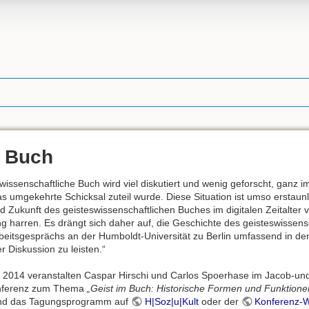
m Buch
wissenschaftliche Buch wird viel diskutiert und wenig geforscht, ganz
das umgekehrte Schicksal zuteil wurde. Diese Situation ist umso erstaun
 Zukunft des geisteswissenschaftlichen Buches im digitalen Zeitalter v
 harren. Es drängt sich daher auf, die Geschichte des geisteswissen
rbeitsgesprächs an der Humboldt-Universität zu Berlin umfassend in de
r Diskussion zu leisten.“
ril 2014 veranstalten Caspar Hirschi und Carlos Spoerhase im Jacob-u
onferenz zum Thema
„Geist im Buch: Historische Formen und Funktione
und das Tagungsprogramm auf
H|Soz|u|Kult
oder der
Konferenz-W