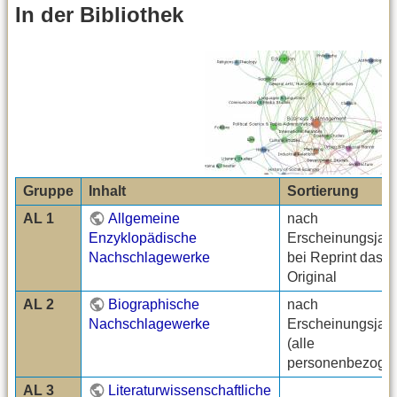
In der Bibliothek
Gruppe
Inhalt
Sortierung
AL 1
Allgemeine
nach
Enzyklopädische
Erscheinungsjahr
Nachschlagewerke
bei Reprint das
Original
AL 2
Biographische
nach
Nachschlagewerke
Erscheinungsjah
(alle
personenbezoge
AL 3
Literaturwissenschaftliche