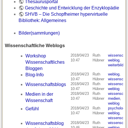
Thesaurusportal
Geschichte und Entwicklung der Enzyklopädie
SHVB – Die Schopfheimer hypervirtuelle
Bibliothek: Allgemeines
Bilder(sammlungen)
Wissenschaftliche Weblogs
2018/04/23
Ruth
wissenschaf
Workshop
10:47
Hübner
weblog
,
Wissenschaftliches
weiterbildun
Bloggen
2018/04/23
Ruth
weblog
,
Blog-Info
10:47
Hübner
wissenschaf
2018/04/23
Ruth
wissenschaf
Wissenschaftsblogs
10:47
Hübner
weblog
2018/04/23
Ruth
wissenschaf
Medien in der
10:47
Hübner
medien
,
Wissenschaft
weblog
2018/04/23
Ruth
psychologie
Gefühl
10:47
Hübner
weblog
,
wissenschaf
2018/04/23
Ruth
wissenschaf
Wissenschaftsblog
10:46
Hübner
weblog