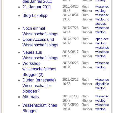
des Jahres 2011
2018/04/23
Ruth
wissenschaf
21. Januar 2011
10:46
Hübner
weblog
2017/08/31
Ruth
wissenschaf
Blog-Lesetipp
13:38
Hübner
weblog
,
ope
access
2017/07/26
Ruth
wissenschaf
Noch einmal
14:14
Hübner
weblog
Wissenschaftsblogs
2017/07/20
Ruth
open acces
Open Access und
14:32
Hübner
weblog
,
Wissenschaftsblogs
wissenschaf
2013/09/17
Ruth
wissenschaf
Neues aus
09:36
Hübner
weblog
Wissenschaftsblogs
2013/06/26
Ruth
wissenschaf
Workshop
18:34
Hübner
weblog
wissenschaftliches
Bloggen (2)
2013/02/12
Ruth
wissenschaf
Dürfen (ernsthafte)
16:55
Hübner
digitalisieru
Wissenschaftler
weblog
bloggen?
2013/01/30
Ruth
wissenschaf
Alternativ
16:47
Hübner
weblog
2012/05/09
Ruth
wissenschaf
Wissenschaftliches
19:31
Hübner
weblog
Bloggen