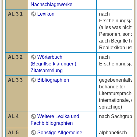
Nachschlagewerke
AL 3 1
Lexikon
nach
Erscheinungsjah
(alles was nicht n
Personen, sonde
auch Begriffe hat,
Reallexikon usw.
AL 3 2
Wörterbuch
nach
(Begriffserklärungen),
Erscheinungsjah
Zitatsammlung
AL 3 3
Bibliographien
gegebenenfalls 
behandelter
Literatursprache (
internationale, d
sprachige)
AL 4
Weitere Lexika und
nach Sachgrupp
Fachbibliographien
AL 5
Sonstige Allgemeine
alphabetisch