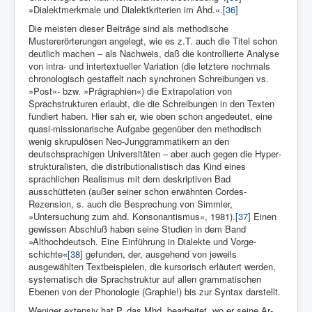
»Dialektmerkmale und Dialektkriterien im Ahd.«.
[36]
Die mei­sten dieser Beiträge sind als methodische
Mustererörterungen angelegt, wie es z.T. auch die Titel schon
deutlich machen – als Nachweis, daß die kontrollierte Analyse
von intra- und in­tertextueller Variation (die letztere nochmals
chronologisch gestaffelt nach synchronen Schreibungen vs.
»Post«- bzw. »Prägra­phien«) die Extrapolation von
Sprachstrukturen erlaubt, die die Schreibungen in den Texten
fundiert haben. Hier sah er, wie oben schon angedeutet, eine
quasi-missionarische Aufgabe gegenüber den methodisch
wenig skrupulösen Neo-Junggrammatikern an den
deutschsprachigen Universitäten – aber auch gegen die Hyper­
strukturalisten, die distributionalistisch das Kind eines
sprachlichen Realismus mit dem deskriptiven Bad
ausschütteten (außer seiner schon erwähnten Cordes-
Rezension, s. auch die Besprechung von Simm­ler,
»Untersuchung zum ahd. Konsonantismus«, 1981).
[37]
Einen
gewissen Abschluß haben seine Studien in dem Band
»Althochdeutsch. Eine Einführung in Dialekte und Vorge­
schichte«
[38]
gefunden, der, ausgehend von jeweils
ausgewählten Textbeispielen, die kursorisch erläutert werden,
systematisch die Sprachstruktur auf allen grammatischen
Ebenen von der Phonologie (Graphie!) bis zur Syntax darstellt.
Weniger extensiv hat P. das Mhd. bearbeitet, wo er seine Ar­