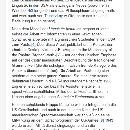
Linguistik in den USA als etwas ganz Neues (obwohl er in
Wien bei
Bühler
ge­hört und das Philosophicum abgelegt hatte
und wohl auch von
Trubetzkoy
wußte, hatte das keinerlei
Bedeutung für ihn gehabt).
Nach dem Modell der
Linguistic Institutes
begann er jetzt
selbst die Arbeit mit Informanten in einer »exotischen«
Sprache: er arbeitete mit afghanischen Studenten in den USA
zum Pašto.
[6]
Über diese Arbeit publiziert er im Kontext der
»harten« Deskriptivisten, z.B. »Aspect in the Morphology of
the Pashto (Afghan) Verb«
[7]
– mit der dort übli­chen Emphase
auf der deskriptiv inadäquaten Beschreibung der tra­ditionellen
Grammatiken (die die schulgrammatisch fremde Ka­tegorie des
Aspekts übersehen hätten). Die Arbeit am Pašto zog sich
seitdem durch seine ganze Karriere. Sie markierte seinen
definitiven Übertritt in die US-Linguistengemeinschaft: 1938
zog er eine schlechter bezahlte Assistentenstelle im
sprachwissenschaftlichen Milieu der Universität Illinois in
Urbana einer angebotenen
Associate Professorship
vor.
Eine entscheidende Etappe für seine weitere Integration in die
US-Gesellschaft und auch in den inneren Kreis der US-
amerikanischen Sprachwissenschaft war schließlich seine
Mitwirkung an dem Sprachprogramm der US-Armee.
[8]
1943
wurde er zum Militärdienst eingezogen und an die