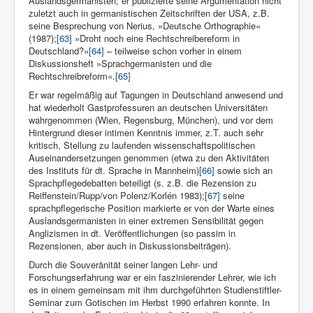
Auslandsgermanisten; er publizierte seine Argumentation nicht
zuletzt auch in germanistischen Zeitschriften der USA, z.B.
seine Besprechung von Nerius, »Deutsche Orthographie«
(1987);
[63]
»Droht noch eine Rechtschreibereform in
Deutschland?«
[64]
– teilweise schon vorher in einem
Diskussionsheft »Sprachgermanisten und die
Rechtschreibreform«.
[65]
Er war regelmäßig auf Tagungen in Deutschland anwesend und
hat wiederholt Gastprofessuren an deutschen Universitäten
wahrgenommen (Wien, Regensburg, München), und vor dem
Hintergrund dieser inti­men Kenntnis immer, z.T. auch sehr
kritisch, Stellung zu laufenden wissenschaftspolitischen
Auseinandersetzungen genommen (etwa zu den Aktivitäten
des Instituts für dt. Sprache in Mannheim)
[66]
sowie sich an
Sprachpflegedebatten beteiligt (s. z.B. die Rezension zu
Reiffenstein/Rupp/von Polenz/Korlén 1983);
[67]
seine
sprachpflegeri­sche Position markierte er von der Warte eines
Auslandsgermanisten in einer extremen Sensibilität gegen
Anglizismen in dt. Veröffentlichungen (so passim in
Rezensionen, aber auch in Dis­kussionsbeiträgen).
Durch die Souveränität seiner langen Lehr- und
Forschungserfahrung war er ein faszinierender Lehrer, wie ich
es in einem gemeinsam mit ihm durchgeführten Studienstiftler-
Seminar zum Gotischen im Herbst 1990 erfahren konnte. In