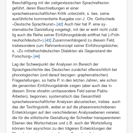
Beschäftigung mit der zeitgenössischen Sprachreflexion
geführt, deren Be­schreibungen er einer
sprachwissenschaftlichen Kritik unter­zieht, s. bes. seine
ausführliche kommentierte Ausgabe von J. Chr. Gottscheds
»Deutsche Sprachkunst«.
[42]
Auch hier hat P. eine sy­
stematische Darstellung vorgelegt, mit der er wohl nicht zufäl­
lig auch die Reihe seiner Einführungsbände eröffnet hat (»Früh­
neuhochdeutsch«).
[43]
Zusammenhängend zu diesem Feld,
insbesondere zum Rahmenkonzept seiner Einführungsbücher,
s. »Zu mittelhochdeutschen Dialekten als Gegenstand der
Forschung«.
[44]
Lag der Schwerpunkt der Analysen im Bereich der
Sprachgeschichte des Deutschen zunächst offensichtlich bei
phonologischen (und dar­auf bezogen: graphematischen)
Fragestellungen, so hatte P. in den letzten Jahren, wie schon
die genannten Einführungsbände zeigen (aber auch das in
diesem Sinne ohnehin umfassendere Feld seiner Pašto-
Arbeiten), begonnen, systematisch das Gesamtfeld
sprachwissen­schaftlicher Analysen abzustecken, insbes. auch
das der Textlin­guistik, wobei er auf die phasenverschobenen
Entwicklungen auf den verschiedenen Analyseebenen verwies:
die für die stilistische Gestaltung der Schreiber transparenteren
Ebenen des Wortschatzes und z.B. auch der Wortstellung
können hier asynchron zu den trägeren Entwicklungen der