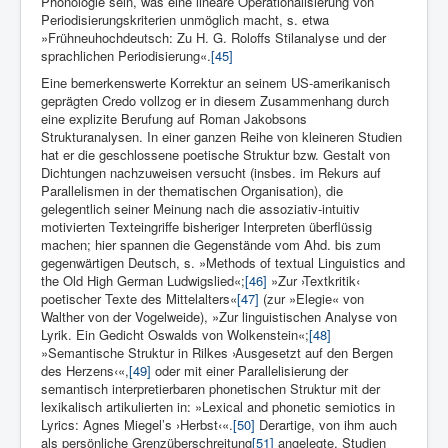
Phonologie sein, was eine lineare Operationalisierung von
Periodisierungskriterien unmöglich macht, s. etwa
»Frühneuhochdeutsch: Zu H. G. Roloffs Stilanalyse und der
sprachlichen Periodisierung«.
[45]
Eine bemerkenswerte Korrektur an seinem US-amerikanisch
geprägten Credo vollzog er in diesem Zusammenhang durch
eine explizite Berufung auf Roman Jakobsons
Strukturanalysen. In ei­ner ganzen Reihe von kleineren Studien
hat er die geschlossene poetische Struktur bzw. Gestalt von
Dichtungen nachzuweisen versucht (ins­bes. im Rekurs auf
Parallelismen in der thematischen Organisa­tion), die
gelegentlich seiner Meinung nach die assoziativ-intui­tiv
motivierten Texteingriffe bisheriger Interpreten überflüssig
machen; hier spannen die Gegenstände vom Ahd. bis zum
gegenwärti­gen Deutsch, s. »Methods of textual Linguistics and
the Old High German Ludwigslied«;
[46]
»Zur ›Textkritik‹
poetischer Texte des Mittelalters«
[47]
(zur »Elegie« von
Walther von der Vogelweide), »Zur linguistischen Analyse von
Lyrik. Ein Ge­dicht Oswalds von Wolkenstein«;
[48]
»Semantische Struktur in Rilkes ›Ausgesetzt auf den Bergen
des Herzens‹«,
[49]
oder mit einer Parallelisierung der
semantisch interpretierbaren phonetischen Struktur mit der
lexikalisch artikulierten in: »Lexical and phonetic semiotics in
Lyrics: Agnes Miegel’s ›Herbst‹«.
[50]
Derartige, von ihm auch
als persönliche Grenzüberschreitung
[51]
angelegte, Studien