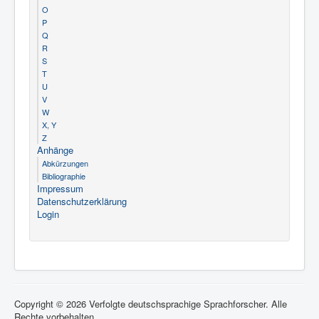
O
P
Q
R
S
T
U
V
W
X, Y
Z
Anhänge
Abkürzungen
Bibliographie
Impressum
Datenschutzerklärung
Login
Copyright © 2026 Verfolgte deutschsprachige Sprachforscher. Alle
Rechte vorbehalten.