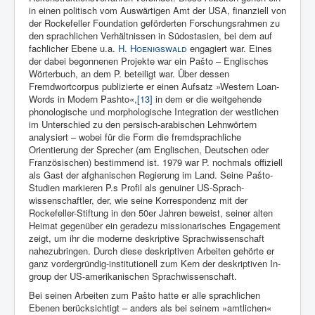
in einen politisch vom Auswärtigen Amt der USA, finanziell von
der Rockefel­ler Foundation geförderten Forschungsrahmen zu
den sprachlichen Verhältnissen in Südostasien, bei dem auf
fachlicher Ebene u.a.
H.
Hoenigswald
engagiert war. Eines
der dabei begonnenen Projekte war ein Pašto – Englisches
Wörterbuch, an dem P. beteiligt war. Über dessen
Fremdwortcorpus publizierte er einen Aufsatz »Western Loan-
Words in Modern Pashto«,
[13]
in dem er die weitgehende
phonologische und morphologische Integration der westlichen
im Unterschied zu den persisch-arabischen Lehnwörtern
analysiert – wobei für die Form die fremdsprachliche
Orientierung der Sprecher (am Englischen, Deutschen oder
Französischen) bestimmend ist. 1979 war P. nochmals offiziell
als Gast der afghanischen Regierung im Land. Seine Pašto-
Studien markieren P.s Profil als genuiner US-Sprach­
wissenschaftler, der, wie seine Korrespondenz mit der
Rockefeller-Stiftung in den 50er Jahren beweist, seiner alten
Heimat gegenüber ein geradezu missionarisches Engagement
zeigt, um ihr die moderne de­skriptive Sprachwissenschaft
nahezubringen. Durch diese deskriptiven Arbeiten gehörte er
ganz vordergründig-institutionell zum Kern der deskriptiven In-
group der US-amerikanischen Sprachwissenschaft.
Bei seinen Arbeiten zum Pašto hatte er alle sprachlichen
Ebenen berücksichtigt – anders als bei seinem »amtlichen«