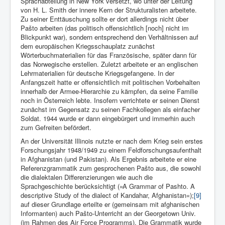
Sprachabteilung in New York versetzt, wo unter der Leitung
von H. L. Smith der innere Kern der Strukturalisten arbeitete.
Zu seiner Enttäuschung sollte er dort allerdings nicht über
Pašto arbeiten (das politisch offensichtlich [noch] nicht im
Blickpunkt war), sondern entsprechend den Verhältnissen auf
dem europäischen Kriegsschauplatz zunächst
Wörterbuchmaterialien für das Französische, später dann für
das Norwegische erstellen. Zuletzt arbeitete er an englischen
Lehrmaterialien für deutsche Kriegsgefangene. In der
Anfangszeit hatte er offensichtlich mit politischen Vorbehalten
innerhalb der Armee-Hierarchie zu kämpfen, da seine Familie
noch in Österreich lebte. Insofern verrichtete er seinen Dienst
zunächst im Gegensatz zu seinen Fachkollegen als einfacher
Soldat. 1944 wurde er dann eingebürgert und immerhin auch
zum Gefreiten befördert.
An der Universität Illinois nutzte er nach dem Krieg sein erstes
Forschungsjahr 1948/1949 zu einem Feldforschungsaufenthalt
in Afghanistan (und Pakistan). Als Ergebnis arbeitete er eine
Referenzgrammatik zum gespro­chenen Pašto aus, die sowohl
die dialektalen Differenzierungen wie auch die
Sprachgeschichte berücksichtigt (»A Grammar of Pashto. A
descriptive Study of the dialect of Kandahar, Afghanistan«);
[9]
auf dieser Grundlage erteilte er (gemeinsam mit afgha­nischen
Informanten) auch Pašto-Unterricht an der Georgetown Univ.
(im Rahmen des Air Force Programms). Die Grammatik wurde