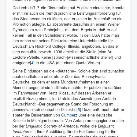
Dadurch daß P. die Dissertation auf Englisch einreichte, konnte
er mit ihr auch die fremdsprachliche Leistungsanforderung für
das Staatsexa­men einlösen, das er gleich im Anschluß an die
Promotion ablegte. Er absolvierte daraufhin an einem Wiener
Gymnasium sein Probejahr – mit dem Ergebnis, daß er auf
keinen Fall in den Schuldienst wollte. In den USA hatte man
ihm schon vor seiner Rückreise eine Unterrichtsstelle für
Deutsch am Rockford College, Illinois, ange­boten, an das er
sich daraufhin bewarb. 1936 erhielt er die Stelle (eine Art
Lektoren-Stelle, keine [sprach-]wissenschaftliche Stelle!) und
emigrierte
[4]
in die USA (mit einem Quota-Visum).
Seine Bindun­gen an die »deutsche« Kolonie dort sind zunächst
auch deutlich: so ar­beitete er über das Pennsylvania-
Deutsche, zu dem er erste Mundar­taufnahmen in einer
Mennonitengemeinde in Illinois machte. Er publizierte darüber
im Fahrwasser von Heinz Kloss, auf dessen Arbeiten er
explizit Bezug nimmt, im Umfeld des Auswärtigen Amts in
Deutschland: »Der gegenwärtige Stand der For­schung im
pennsylvanisch-deutschen Dialekt«.
[5]
Dazu paßt auch, daß er
später die Dissertation von
Gumperz
über eine deutsche
Kolonie in Michigan betreute. Von Anfang an engagierte er sich
bei der
Linguistic Society of America
, wobei die
Linguistic
Institutes
mit ihrer Ausbildung für die Feldforschung für ihn
zum Schlüsselerlebnis wurden. Er entdeckte die deskriptive