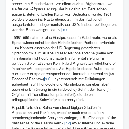
schnell ein Standardwerk, vor allem auch in Afghanistan, wo
sie für die »Afghanisierung« der bis dahin am Persischen
ausgerichteten offiziellen Kultur von Bedeutung wurde. 1961
wurde sie auch ins Pašto übersetzt – in der traditionell
ausgerichteten Indogermanistik der USA, insbes. bei Edgerton,
war das Echo weniger positiv.
[10]
1958/1959 nahm er eine Gastprofessur in Kabul wahr, wo er als
Sprachwissenschaftler den Einheimischen Pašto unterrichtete
– im Kontext einer von der US-Regierung geförderten
Sprachpolitik zum Ausbau dieser Nationalsprache (seine von
ihm damals nicht durchschaute Instrumentalisierung im
politisch-diplomatischen Konfliktfeld Afghanistan reflektierte er
in seiner »Autobiographie«). Als Ergeb­nis dieses Aufenthaltes
publizierte er später entsprechende Unterrichtsmaterialien (»A
Reader of Pashto«)
[11]
– systematisch mit Drillübungen
aufgebaut, zur Phonologie und Morphologie; daneben aber
auch eine Einführung in die (arabische) Schrift der Texte (im
Original mit Transliteration präsentiert), die deren
orthographische Schwierigkeiten analysiert.
P. publizierte eine Reihe von einschlägigen Studien in
Afghanistan und Pakistan, wobei er auch systematisch
sprachvergleichende Analysen vorlegte, z.B. »The origin of the
past tense of the Pashto verb«,
[12]
wo er interne und externe
Rekon­struktionsverfahren verbindet. Diese Arbeiten gehen ein