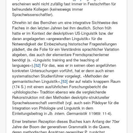
erscheinen wohl nicht zufällig fast immer in Festschriften für
befreundete Kollegen (keineswegs immer
Sprachwissenschaftler).
Ohnehin ist das Bemühen um eine integrative Sichtweise des
Faches in den letzten Jahren bei ihm deutlich. Schon früh
hatte er im Kontext der deskriptiven US-Linguistik bzw. der
daran angelagerten »angewand­ten Linguistik« für die
Notwendigkeit der Einbeziehung histori­scher Fragestellungen
plädiert, die die Folie für ein Verständnis sprachlicher Variation
abgeben, das auch der elementare Fremdspra­chenlerner
benötigt (s. »Linguistic training and the teaching of
languages«).
[52]
Für das, was er in seinen oben angeführten
konkreten Untersuchungen vorführt, hat er denn auch einen
systema­tischen Studienführer vorgelegt, »Methoden der
germanistischen Lin­guistik«,
[53]
der auf relativ knappem Raum
(174 S.) mit einem ausführlichen Forschungsbericht die
»philologi­sche« Tradition ebenso wie die vergleichende
Rekonstruktion mit den Methoden deskriptiv-struktureller
Sprachwissenschaft vermit­telt (vgl. auch sein Plädoyer für die
Integration von Philologie und Linguistik in dem
Einleitungsbeitrag in
Jb. intern. Germanistik 1
/1969: 11-4).
Einer breiteren Rezeption dieses Buches kam Anfang der 70er
Jahre der Boom der generativen Grammatik in die Quere,
deren methodischen Ansätzen gegenüber P. zunächst