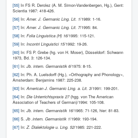
[55]
In FS R. Derolez (A. M. Simon-Vandenbergen, Hg.), Gent:
Scientia 1987: 418-426.
[56]
In:
Amer. J. Germanic Ling. Lit. 1
/1989: 1-16.
[57]
In:
Amer. J. Germanic Ling. Lit. 7
/1995: 84.
[58]
In:
Folia Linguistica (H) 16
/1995: 115-121.
[59]
In:
Incontri Linguistici 15
/1992: 19-26.
[60]
In: FS P. Grebe (hg. von H. Moser), Düsseldorf: Schwann
1973, Bd. 3: 126-134.
[61]
In:
Jb. intern. Germanistik 6
/1975: 8-15.
[62]
In: Ph. A. Luelsdorff (Hg.), »Orthography and Phonology«,
Amsterdam: Benjamins 1987: 225-238.
[63]
In:
American J. Germanic Ling. a. Lit. 3
/1991: 199-201.
[64]
In:
Die Unterrichtspraxis 27
(hgg. von The American
Association of Teachers of German)/1994: 105-108.
[65]
In:
Jb. intern. Germanistik 16
/1965: 71-126, hier: 81-83.
[66]
S.
Jb .intern. Germanistik 1
/1969: 193-194.
[67]
In:
Z. Dialektologie u. Ling. 52
/1985: 221-222.