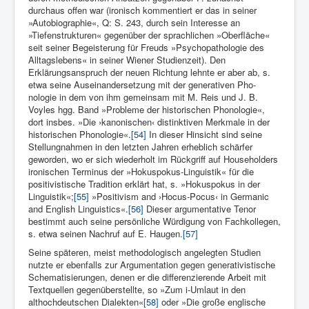
durchaus offen war (ironisch kommentiert er das in seiner
»Autobiographie«, Q: S. 243, durch sein Interesse an
»Tiefenstrukturen« gegenüber der sprachlichen »Oberfläche«
seit seiner Begeisterung für Freuds »Psychopathologie des
Alltagslebens« in seiner Wiener Studienzeit). Den
Erklärungsanspruch der neuen Richtung lehnte er aber ab­, s.
etwa seine Auseinandersetzung mit der generativen Pho­
nologie in dem von ihm gemeinsam mit M. Reis und J. B.
Voyles hgg. Band »Probleme der historischen Phonologie«,
dort insbes. »Die ›kanonischen‹ distinktiven Merkmale in der
histo­rischen Phonologie«.
[54]
In dieser Hinsicht sind seine
Stellungnahmen in den letzten Jahren erheblich schärfer
geworden, wo er sich wie­derholt im Rückgriff auf Householders
ironischen Terminus der »Ho­kuspokus-Linguistik« für die
positivistische Tradition erklärt hat, s. »Hokuspokus in der
Linguistik«;
[55]
»Posi­tivism and ›Hocus-Pocus‹ in Germanic
and English Linguistics«.
[56]
Dieser argumentative Tenor
bestimmt auch seine persönliche Würdigung von Fachkollegen,
s. etwa seinen Nachruf auf E. Haugen.
[57]
Seine späteren, meist methodologisch angelegten Studien
nutzte er ebenfalls zur Argumentation gegen generativistische
Schematisierungen, denen er die differenzierende Arbeit mit
Textquellen gegenüberstellte, so »Zum i-Umlaut in den
althochdeutschen Dialekten«
[58]
oder »Die große englische