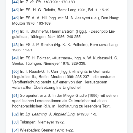
[44]
In:
Z. dt. Ph. 110
/1991: 170-183.
[45]
In: FS. H. G. Roloffs, Bern: Lang 1991, Bd. 1: 15-19.
[46]
In: FS A. A. Hill (hgg. mit M. A. Jazayeri u.a.), Den Haag:
Mouton 1976: 163-169.
[47]
In: H. Bluhme/G. Hammarström (Hgg.), »Descriptio Lin­
guistica«, Tübingen: Narr 1986: 240-255.
[48]
In: FS J. P. Strelka (Hg. K. K. Polheim), Bern usw.: Lang
1986: 11-21.
[49]
In: FS H. Politzer, »Austriaca«, hgg. v. W. Kudszus/H. C.
Seeba, Tübingen: Niemeyer 1975: 329-339.
[50]
In: I. Rauch/G. F. Carr (Hgg.), »Insights in Germanic
Linguistics II«, Berlin: Mouton 1996: 235-237 – die postume
Veröffentlichung beruht auf einer von den Herausgebern
veranlaßten Übersetzung ins Englische!
[51]
So operiert er z.B. in der Miegel-Studie (1996) mit seinen
spezifischen Lesereaktionen als Österreicher auf einen
hochsprachlichen (d.h. in Hochlautung zu lesenden) Text.
[52]
In:
Lg. Learning. J. Applied Ling. 8
/1958: 1-3.
[53]
Tübingen: Niemeyer 1972.
[54]
Wiesbaden: Steiner 1974: 1-22.