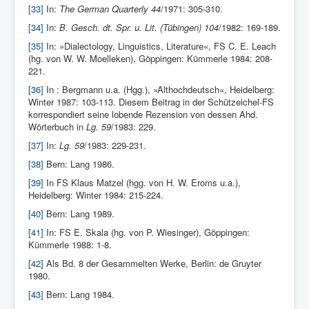
[33]
In:
The German Quarterly 44
/1971: 305-310.
[34]
In:
B. Gesch. dt. Spr. u. Lit. (Tübingen) 104
/1982: 169-189.
[35]
In: »Dialectology, Linguistics, Literature«, FS C. E. Leach
(hg. von W. W. Moelleken), Göppingen: Kümmerle 1984: 208-
221.
[36]
In : Berg­mann u.a. (Hgg.), »Althochdeutsch«, Heidelberg:
Winter 1987: 103-113. Diesem Beitrag in der Schützeichel-FS
korrespondiert seine lobende Rezension von dessen Ahd.
Wörterbuch in
Lg. 59
/1983: 229.
[37]
In:
Lg. 59
/1983: 229-231.
[38]
Bern: Lang 1986.
[39]
In FS Klaus Mat­zel (hgg. von H. W. Eroms u.a.),
Heidelberg: Winter 1984: 215-224.
[40]
Bern: Lang 1989.
[41]
In: FS E. Skala (hg. von P. Wiesinger), Göppingen:
Kümmerle 1988: 1-8.
[42]
Als Bd. 8 der Gesammel­ten Werke, Berlin: de Gruyter
1980.
[43]
Bern: Lang 1984.