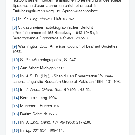
Sprache. In diesen Jahren unterrichtet er auch in
Einführungskursen vergl. ie. Sprachwissenschaft.
[7]
In:
St. Ling. 1
/1943, Heft 16: 1-4.
[8]
S. dazu seinen autobiographischen Bericht
»Reminiscences of 165 Broadway, 1943-1945«, in:
Historiographia Linguistica 18
/1991: 247-250.
[9]
Washington D.C.: American Council of Learned Societies
1955.
[10]
S. P.s »Autobiographie«, S. 247.
[11]
Ann Arbor: Michigan 1962.
[12]
In: A.S. Dil (Hg.), »Shahidullah Presentation Volume«,
Lahore: Linguistic Research Group of Pakistan 1966: 101-108.
[13]
in:
J. Amer. Orient. Soc. 81
/1961: 43-52.
[14]
Bern u.a.: Lang 1994.
[15]
München : Hueber 1971.
[16]
Berlin: Schmidt 1975.
[17]
In:
J. Engl. Germ. Ph. 49
/1950: 217-230.
[18]
In:
Lg. 30
/1954: 409-414.