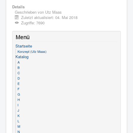
Details
Geschrieben von
Utz Maas
Zuletzt aktualisiert: 04. Mai 2018
Zugriffe: 7690
Menü
Startseite
Konzept (Utz Maas)
Katalog
A
B
C
D
E
F
G
H
I
J
K
L
M
N