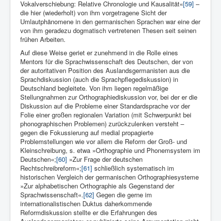
Vokalverschiebung: Relative Chronologie und Kausalität«
[59]
–
die hier (wiederholt) von ihm vorgetragene Sicht der
Umlautphänomene in den germanischen Sprachen war eine der
von ihm geradezu dogmatisch vertretenen Thesen seit seinen
frühen Arbeiten.
Auf diese Weise geriet er zunehmend in die Rolle eines
Mentors für die Sprachwis­senschaft des Deutschen, der von
der autoritativen Posi­tion des Auslandsgermanisten aus die
Sprachdiskussion (auch die Sprachpflegediskussion) in
Deutschland begleitete. Von ihm liegen regelmäßige
Stellungnahmen zur Orthographiediskussion vor, bei der er die
Diskussion auf die Probleme einer Standardsprache vor der
Folie einer großen regionalen Variation (mit Schwer­punkt bei
phonographischen Problemen) zurückzulenken versteht –
gegen die Fokussierung auf medial propagierte
Problemstellungen wie vor allem die Reform der Groß- und
Kleinschreibung, s. etwa »Orthographie und Phonemsystem im
Deutschen«;
[60]
»Zur Frage der deutschen
Rechtschreibreform«;
[61]
schließlich systematisch im
historischen Vergleich der germanischen Orthographiesysteme
»Zur alphabetischen Orthogra­phie als Gegenstand der
Sprachwissenschaft«.
[62]
Gegen die gerne im
internationalistischen Duktus daherkommende
Reformdiskussion stellte er die Erfahrungen des