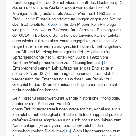
Forschungsgebiet, der Sprachwis­senschaft des Deutschen, für
die er seit 1950 eine Stelle in Ann Arbor an der Univ. of
Michigan hatte (zunächst als
Assoc. Prof
., seit 1953 als o.
Prof. – seine Einstellung erfolgte im übrigen gegen das Votum
des Traditionalisten
Kurath
, für den P. eben kein Philologe
war!); seit 1963 war er Professor für »Germanic Philology« an
der UCLA in Berkeley. Bemer­kenswerterweise kam er zuletzt
auch wieder auf sein altes Forschungs­gebiet zurück: relativ
lange hat er an einem sprachgeschichtlichen Einführungsband
zum Alt- und Mittelenglischen gearbeitet »Englisch: eine
Sprachgeschichte nach Texten von 350 bis 1992; vom
Nordisch-Westgermanischen zum Neuenglischen«.
[14]
Entsprechend seinem Lehrauftrag hat er das Englische in
seiner aktiven US-Zeit nur marginal behandelt – um sich ihm
wieder nach der Emeritierung zu widmen: ein Projekt zur
Geschichte des US-amerikanischen Englischen hat er nicht
mehr abschließen können.
Sein Forschungsschwerpunkt war die historische Phonologie,
zu der er eine Reihe von Handbü­
chern/Einführungsdarstellungen vorgelegt hat, vor allem auch
zahlreiche methodologische Studien. Seine knapp und präzise
ge­faßten Abrisse empfehlen sich auch noch nach Jahren zum
Nachschla­gen (»Lautsystem und Lautwandel in den
althochdeutschen Dialek­ten«;
[15]
»Vom Urgermanischen zum