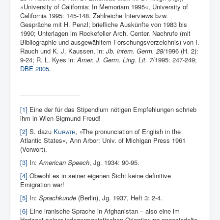
»University of California: In Memoriam 1995«, University of
California 1995: 145-148. Zahlreiche Interviews bzw.
Gespräche mit H. Penzl; briefliche Auskünfte von 1983 bis
1990; Unterlagen im Rockefeller Arch. Center. Nachrufe (mit
Bibliographie und ausgewähltem Forschungsverzeichnis) von I.
Rauch und K. J. Kaussen, in:
Jb. intern. Germ. 28
/1996 (H. 2):
9-24; R. L. Kyes in:
Amer. J. Germ. Ling. Lit. 7
/1995: 247-249;
DBE 2005
.
[1]
Eine der für das Stipendium nötigen Empfehlungen schrieb
ihm in Wien Sigmund Freud!
[2]
S. dazu
Kurath
, »The pronunciation of Eng­lish in the
Atlantic States«, Ann Arbor: Univ. of Michigan Press 1961
(Vorwort).
[3]
In:
American Speech
, Jg. 1934: 90-95.
[4]
Obwohl es in seiner eigenen Sicht keine definitive
Emigration war!
[5]
In:
Sprachkunde
(Ber­lin), Jg. 1937, Heft 3: 2-4.
[6]
Eine ira­nische Sprache in Afghanistan – also eine im
Horizont seiner indogermanistischen Orientierung angesiedelte