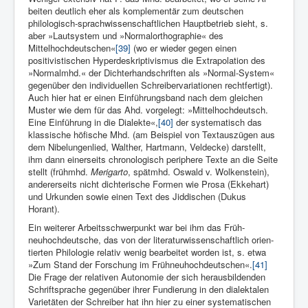
beiten deutlich eher als komplementär zum deutschen
philologisch-sprach­wissenschaftlichen Hauptbetrieb sieht, s.
aber »Lautsystem und »Normalorthographie« des
Mittelhochdeutschen«
[39]
(wo er wieder gegen einen
positivistischen Hyperdeskriptivismus die Extrapolation des
»Normalmhd.« der Dichterhandschriften als »Normal-System«
gegenüber den individuellen Schreibervariatio­nen rechtfertigt).
Auch hier hat er einen Einführungsband nach dem gleichen
Muster wie dem für das Ahd. vorgelegt: »Mittelhochdeutsch.
Eine Einführung in die Dialekte«,
[40]
der systematisch das
klassi­sche höfische Mhd. (am Beispiel von Textauszügen aus
dem Nibe­lungenlied, Walther, Hartmann, Veldecke) darstellt,
ihm dann einerseits chronolo­gisch periphere Texte an die Seite
stellt (frühmhd.
Merigarto
, spätmhd. Oswald v. Wolkenstein),
andererseits nicht dichteri­sche Formen wie Prosa (Ekkehart)
und Urkunden sowie einen Text des Jiddi­schen (Dukus
Horant).
Ein weiterer Arbeitsschwerpunkt war bei ihm das Früh­
neuhochdeutsche, das von der literaturwissenschaftlich orien­
tierten Philologie relativ wenig bearbeitet worden ist, s. etwa
»Zum Stand der Forschung im Frühneuhochdeutschen«.
[41]
Die Frage der relativen Autonomie der sich herausbildenden
Schriftsprache ge­genüber ihrer Fundierung in den dialektalen
Varietäten der Schreiber hat ihn hier zu einer systematischen