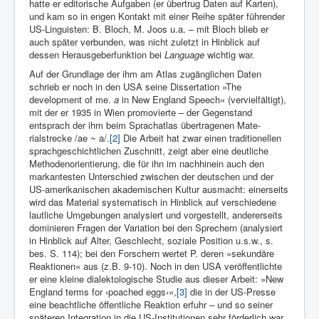
hatte er editorische Aufgaben (er übertrug Daten auf Karten),
und kam so in engen Kontakt mit einer Reihe später führender
US-Linguisten: B. Bloch, M. Joos u.a. – mit Bloch blieb er
auch später verbunden, was nicht zuletzt in Hinblick auf
dessen Herausgeberfunktion bei
Language
wichtig war.
Auf der Grundlage der ihm am Atlas zugänglichen Daten
schrieb er noch in den USA seine Dissertation »The
development of me.
a
in New England Speech« (vervielfältigt),
mit der er 1935 in Wien promovierte – der Gegenstand
entsprach der ihm beim Sprachatlas übertragenen Mate­
rialstrecke /ae ~ a/.
[2]
Die Arbeit hat zwar einen traditionellen
sprachgeschichtlichen Zuschnitt, zeigt aber eine deutliche
Metho­denorientierung, die für ihn im nachhinein auch den
markantesten Unterschied zwischen der deutschen und der
US-amerikanischen akademischen Kultur ausmacht: einerseits
wird das Material systematisch in Hin­blick auf verschiedene
lautliche Umgebungen analysiert und vorge­stellt, andererseits
dominieren Fragen der Variation bei den Spre­chern (analysiert
in Hinblick auf Alter, Geschlecht, soziale Posi­tion u.s.w., s.
bes. S. 114); bei den Forschern wertet P. deren »sekundäre
Reaktionen« aus (z.B. 9-10). Noch in den USA veröffentlichte
er eine kleine dialektologische Studie aus dieser Arbeit: »New
England terms for ›poached eggs‹«,
[3]
die in der US-Presse
eine beachtliche öffentliche Reaktion erfuhr – und so seiner
späteren Integration in die US-Institutionen sehr förderlich war.