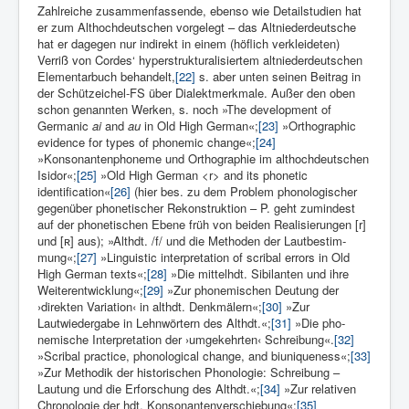
Zahlreiche zusammenfassende, ebenso wie Detailstudien hat
er zum Alt­hochdeutschen vorgelegt – das Altniederdeutsche
hat er dagegen nur indirekt in einem (höflich verkleideten)
Verriß von Cordes‘ hyperstrukturalisiertem altniederdeutschen
Elementarbuch behandelt,
[22]
s. aber unten seinen Beitrag in
der Schützeichel-FS über Dialektmerkmale. Außer den oben
schon genannten Werken, s. noch »The development of
Germanic
ai
and
au
in Old High German«;
[23]
»Orthographic
evidence for types of phonemic change«;
[24]
»Konsonantenphoneme und Orthographie im althochdeutschen
Isidor«;
[25]
»Old High German <r> and its phonetic
identification«
[26]
(hier bes. zu dem Problem phonolo­gischer
gegenüber phonetischer Rekonstruktion – P. geht zumin­dest
auf der phonetischen Ebene früh von beiden Realisierungen [r]
und [ʀ] aus); »Althdt. /f/ und die Methoden der Lautbestim­
mung«;
[27]
»Linguistic interpretation of scribal errors in Old
High German texts«;
[28]
»Die mittelhdt. Sibilanten und ihre
Weiterentwicklung«;
[29]
»Zur phonemi­schen Deutung der
›direkten Variation‹ in althdt. Denkmälern«;
[30]
»Zur
Lautwiedergabe in Lehnwörtern des Althdt.«;
[31]
»Die pho­
nemische Interpretation der ›umgekehrten‹ Schreibung«.
[32]
»Scri­bal practice, phonological change, and biuniqueness«;
[33]
»Zur Methodik der historischen Phonologie: Schreibung –
Lautung und die Erforschung des Alt­hdt.«;
[34]
»Zur relativen
Chronologie der hdt. Konsonantenver­schiebung«;
[35]