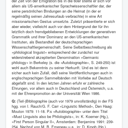
der Zeit von der Emigration bis in die 60er stellte er sich vor
allem als US-amerikanischer Sprachwissenschaftler dar, der
seine persönli­chen Bindungen an die Heimat (in der er
regelmäßig seinen Jahre­surlaub verbrachte) in eine Art
missionarischen Gestus umsetzte. Zuletzt präsentierte er sich
aber wieder, vielleicht auch vor dem Hinter­grund der für ihn
letztlich doch fremdgebliebenen Entwicklungen der generativen
Grammatik und ihrer Dominanz an den US-amerikani­schen
Instituten, als Bestandteil der deutschsprachigen
Wissenschaftlergemeinschaft. Seine Selbstbeschreibung als
»philological linguist« entsprechend der zunächst nur
widerstrebend akzeptierten Denomination »Germanic
philology« in Berkeley (s. die »Autobiographie«, S. 249-250) ist
wohl auch Bekenntnis zu seiner Herkunft. Und es ist denn
sicher auch kein Zufall, daß seine Veröffentlichungen auch in
englischsprachigen Sammel­bänden mit Vorliebe auf Deutsch
abgefaßt sind. In den letzten Jahren erfuhr er zahlreiche
Ehrungen, vor allem auch in Deutschland und Österreich, u.a.
mit der Ehrenpromotion an der Universität Wien 1986.
Q:
(Teil-)Bibliographie (auch vor 1979 unvollständig) in der FS
hgg. von I. Rauch/G. F. Carr »Linguistic Method«, Den Haag:
Mouton 1979: 11-18. P.s »Autobiographie« unter dem Titel
»Must Linguists also be Philologists«, in: K. Koerner (Hg.),
»First Person Singular II«, Amsterdam: Benjamins 1991: 239-
254. Nachruf von M. B. Emeneau u.a., in: D. Krogh (Hg.),