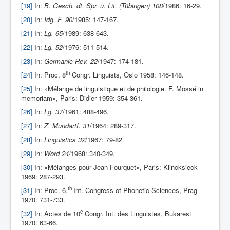
[19]
In:
B. Gesch. dt. Spr. u. Lit. (Tübingen) 108
/1986: 16-29.
[20]
In:
Idg. F. 90
/1985: 147-167.
[21]
In:
Lg. 65
/1989: 638-643.
[22]
In:
Lg. 52
/1976: 511-514.
[23]
In:
Germanic Rev. 22
/1947: 174-181.
th
[24]
In: Proc. 8
Congr. Linguists, Oslo 1958: 146-148.
[25]
In: »Mélange de lin­guistique et de philologie. F. Mossé in
memoriam«, Paris: Didier 1959: 354-361.
[26]
In:
Lg. 37
/1961: 488-496.
[27]
In:
Z. Mundartf.
31
/1964: 289-317.
[28]
In:
Linguistics 32
/1967: 79-82.
[29]
In:
Word 24/
1968: 340-349.
[30]
In: »Mélanges pour Jean Fourquet«, Paris: Klincksieck
1969: 287-293.
th
[31]
In: Proc. 6.
Int. Congress of Phonetic Sciences, Prag
1970: 731-733.
e
[32]
In: Actes de 10
Congr. Int. des Linguistes, Bukarest
1970: 63-66.