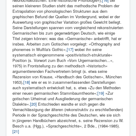
Neuhochdeut­schen. Eine historische Phonologie«);
[16]
bei
seinen kleineren Studien steht das methodische Problem der
Extra­polation von phonologischen Strukturen aus dem
graphischen Befund der Quellen im Vordergrund, wobei er der
Auswertung von graphischer Variation großes Gewicht beilegt.
Seine Darstellungen spannen vom vergleichend rekonstruierten
Germanischen bis zum ge­genwärtigen Deutsch, wie einige
Titel zeigen können: was das »Germanische« anbetrifft, hat er
insbes. Arbeiten zum Gotischen vorgelegt: »Orthography and
phonemes in Wulfila's Gothic«,
[17]
wobei ihn seine
systematisch eingenommene »positivistisch-strukturale«
Position (s. Vorwort zum Buch »Vom Urgermanischen...«,
1975) in Frontstellung zu den methodisch »historisch«
argumentierenden Fachvertretern bringt (s. etwa seine
Rezension von Krause, »Hand­buch des Gotischen«, München
1953),
[18]
wie er es in zusammenfassenden Darstellungen
auch systematisch entwickelt hat, s. etwa »Zu den Methoden
einer neuen germani­schen Stammbaumtheorie«;
[19]
»Zur
gotischen Urheimat und Aus­gliederung der germanischen
Dialekte«.
[20]
Entschieden wandte er sich gegen die
Vernachlässigung der älteren (rekonstruktiv zu erschließenden)
Periode in der Sprachgeschichte des Deutschen, wie sie sich
in jüngeren Hand­büchern abzeichnet, s. seine Rezension zu W.
Besch u.a. (Hgg.), »Sprachgeschichte«, 2 Bde., (1984-1985).
[21]