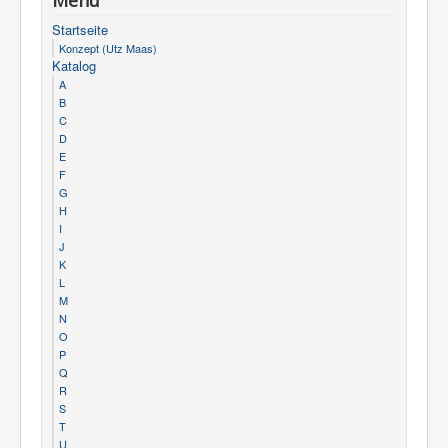
Menü
Startseite
Konzept (Utz Maas)
Katalog
A
B
C
D
E
F
G
H
I
J
K
L
M
N
O
P
Q
R
S
T
U