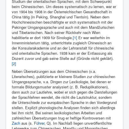
Studium der orientalischen Sprachen, mit dem Schwerpunkt
beim Chinesischen. Um dieses systematisch zu lernen, war er
von 1904 bis 1908 in der Österreichischen Gesandtschaft in
China tätig (in Peking, Shanghai und Tientsin). Neben dem
Hochchinesischen beschäftigte er sich systematisch mit der
Pekinger Umgangssprache und auch mit dem Mandžurischen
und Tibetanischen. Nach seiner Rückkehr nach Wien
habilitierte er dort 1909 für Sinologie.
[1]
Er war weiterhin im
Innenministerium tätig, unterrichtete zugleich Chinesisch an
der Konsularakademie und an der Lehranstalt für chinesische
und orientalische Sprachen. 1938 kam er der Entlassung als
Dozent zuvor und gab seine Stelle auf (Gründe nicht geklärt).
[2]
Neben Übersetzungen aus dem Chinesischen (v.a.
Literarisches), publizierte er kleinere Studien zur chinesischen
Umgangssprache, v.a. Dingen zur Lexikologie, bei denen er
formale Bildungsmuster analysiert (z. B. Reduplikationen),
dann auch zur Lautlehre, wobei er sich gegen die Darstellungen
der Sprachlehren wendet, die nicht die Lautstruktur, sondern
die Unterschiede zur europäischen Sprache in den Vordergrund
stellen. Explizit phonologische Analysen finden sich allerdings
bei ihm nicht. Bei seinen lexikologischen Arbeiten und
zahlreichen Übersetzungen trug er heftige Kontroversen mit
Zach
aus (s.
Führer
, Q). Im Nachlaß liegen unveröffentlichte
Lehrwerke zum Chinesischen, Mandžu und Mongolischen.