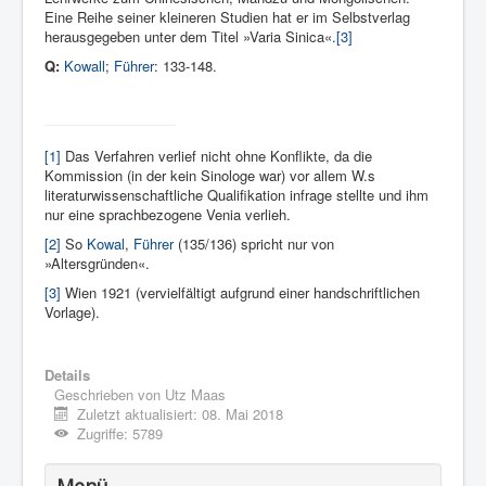
Eine Reihe seiner kleineren Studien hat er im Selbstverlag
herausgegeben unter dem Titel »Varia Sinica«.
[3]
Q:
Kowall
;
Führer
: 133-148.
[1]
Das Verfahren verlief nicht ohne Konflikte, da die
Kommission (in der kein Sinologe war) vor allem W.s
literaturwissenschaftliche Qualifikation infrage stellte und ihm
nur eine sprachbezogene Venia verlieh.
[2]
So
Kowal
,
Führer
(135/136) spricht nur von
»Altersgründen«.
[3]
Wien 1921 (vervielfältigt aufgrund einer handschriftlichen
Vorlage).
Details
Geschrieben von
Utz Maas
Zuletzt aktualisiert: 08. Mai 2018
Zugriffe: 5789