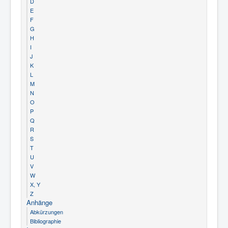
D
E
F
G
H
I
J
K
L
M
N
O
P
Q
R
S
T
U
V
W
X, Y
Z
Anhänge
Abkürzungen
Bibliographie