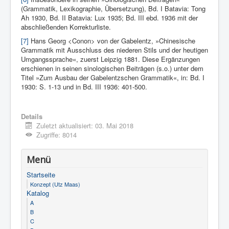
(Grammatik, Lexikographie, Übersetzung), Bd. I Batavia: Tong
Ah 1930, Bd. II Batavia: Lux 1935; Bd. III ebd. 1936 mit der
abschließenden Korrekturliste.
[7]
Hans Georg <Conon> von der Gabelentz, »Chinesische
Grammatik mit Ausschluss des niederen Stils und der heutigen
Umgangssprache«, zuerst Leipzig 1881. Diese Ergänzungen
erschienen in seinen sinologischen Beiträgen (s.o.) unter dem
Titel »Zum Ausbau der Gabelentzschen Grammatik«, in: Bd. I
1930: S. 1-13 und in Bd. III 1936: 401-500.
Details
Zuletzt aktualisiert: 03. Mai 2018
Zugriffe: 8014
Menü
Startseite
Konzept (Utz Maas)
Katalog
A
B
C