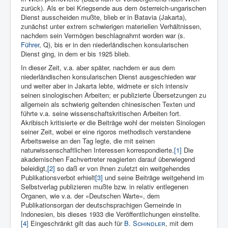
zurück). Als er bei Kriegsende aus dem österreich-ungarischen
Dienst ausscheiden mußte, blieb er in Batavia (Jakarta),
zunächst unter extrem schwierigen materiellen Verhältnissen,
nachdem sein Vermögen beschlagnahmt worden war (s.
Führer
, Q), bis er in den niederländischen konsularischen
Dienst ging, in dem er bis 1925 blieb.
In dieser Zeit, v.a. aber später, nachdem er aus dem
niederländischen konsularischen Dienst ausgeschieden war
und weiter aber in Jakarta lebte, widmete er sich intensiv
seinen sinologischen Arbeiten; er publizierte Übersetzungen zu
allgemein als schwierig geltenden chinesischen Texten und
führte v.a. seine wissenschaftskritischen Arbeiten fort.
Akribisch kritisierte er die Beiträge wohl der meisten Sinologen
seiner Zeit, wobei er eine rigoros methodisch verstandene
Arbeitsweise an den Tag legte, die mit seinen
naturwissenschaftlichen Interessen korrespondierte.
[1]
Die
akademischen Fachvertreter reagierten darauf überwiegend
beleidigt,
[2]
so daß er von ihnen zuletzt ein weitgehendes
Publikationsverbot erhielt
[3]
und seine Beiträge weitgehend im
Selbstverlag publizieren mußte bzw. in relativ entlegenen
Organen, wie v.a. der »Deutschen Warte«, dem
Publikationsorgan der deutschsprachigen Gemeinde in
Indonesien, bis dieses 1933 die Veröffentlichungen einstellte.
[4]
Eingeschränkt gilt das auch für
B.
Schindler
, mit dem