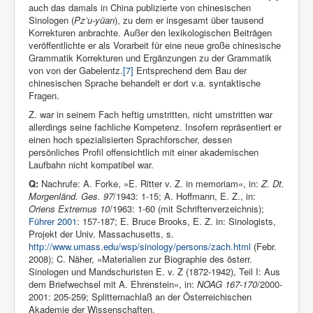
auch das damals in China publizierte von chinesischen
Sinologen (
Pz’u-yüan
), zu dem er insgesamt über tausend
Korrekturen anbrachte. Außer den lexikologischen Beiträgen
veröffentlichte er als Vorarbeit für eine neue große chinesische
Grammatik Korrekturen und Ergänzungen zu der Grammatik
von von der Gabelentz.
[7]
Entsprechend dem Bau der
chinesischen Sprache behandelt er dort v.a. syntaktische
Fragen.
Z. war in seinem Fach heftig umstritten, nicht umstritten war
allerdings seine fachliche Kompetenz. Insofern repräsentiert er
einen hoch spezialisierten Sprachforscher, dessen
persönliches Profil offensichtlich mit einer akademischen
Laufbahn nicht kompatibel war.
Q:
Nachrufe: A. Forke, »E. Ritter v. Z. in memoriam«, in:
Z. Dt.
Morgenländ. Ges. 97
/1943: 1-15; A. Hoffmann, E. Z., in:
Oriens Extremus 10
/1963: 1-60 (mit Schriftenverzeichnis);
Führer 2001
: 157-187; E. Bruce Brooks, E. Z. in: Sinologists,
Projekt der Univ. Massachusetts, s.
http://www.umass.edu/wsp/sinology/persons/zach.html
(Febr.
2008);
C. Näher, »Materialien zur Biographie des österr.
Sinologen und Mandschuristen E. v. Z (1872-1942), Teil I: Aus
dem Briefwechsel mit A. Ehrenstein«, in:
NOAG 167-170
/2000-
2001: 205-259;
Splitternachlaß an der Österreichischen
Akademie der Wissenschaften.