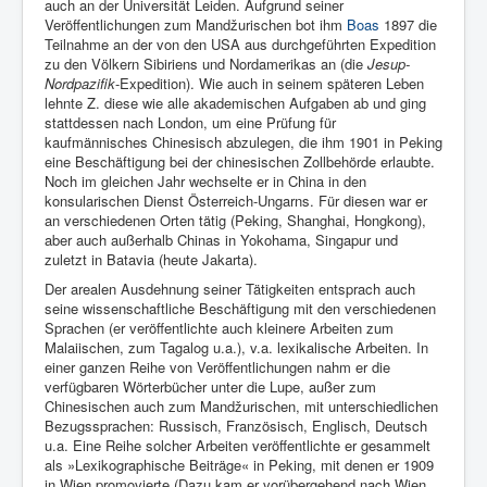
auch an der Universität Leiden. Aufgrund seiner
Veröffentlichungen zum Mandžurischen bot ihm
Boas
1897 die
Teilnahme an der von den USA aus durchgeführten Expedition
zu den Völkern Sibiriens und Nordamerikas an (die
Jesup-
Nordpazifik
-Expedition). Wie auch in seinem späteren Leben
lehnte Z. diese wie alle akademischen Aufgaben ab und ging
stattdessen nach London, um eine Prüfung für
kaufmännisches Chinesisch abzulegen, die ihm 1901 in Peking
eine Beschäftigung bei der chinesischen Zollbehörde erlaubte.
Noch im gleichen Jahr wechselte er in China in den
konsularischen Dienst Österreich-Ungarns. Für diesen war er
an verschiedenen Orten tätig (Peking, Shanghai, Hongkong),
aber auch außerhalb Chinas in Yokohama, Singapur und
zuletzt in Batavia (heute Jakarta).
Der arealen Ausdehnung seiner Tätigkeiten entsprach auch
seine wissenschaftliche Beschäftigung mit den verschiedenen
Sprachen (er veröffentlichte auch kleinere Arbeiten zum
Malaiischen, zum Tagalog u.a.), v.a. lexikalische Arbeiten. In
einer ganzen Reihe von Veröffentlichungen nahm er die
verfügbaren Wörterbücher unter die Lupe, außer zum
Chinesischen auch zum Mandžurischen, mit unterschiedlichen
Bezugssprachen: Russisch, Französisch, Englisch, Deutsch
u.a. Eine Reihe solcher Arbeiten veröffentlichte er gesammelt
als »Lexikographische Beiträge« in Peking, mit denen er 1909
in Wien promovierte (Dazu kam er vorübergehend nach Wien