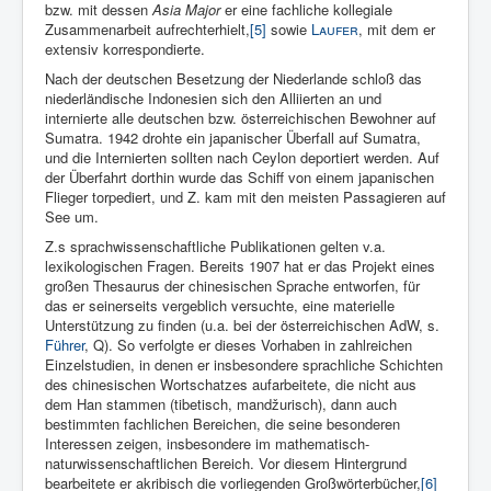
bzw. mit dessen
Asia Major
er eine fachliche kollegiale
Zusammenarbeit aufrechterhielt,
[5]
sowie
Laufer
, mit dem er
extensiv korrespondierte.
Nach der deutschen Besetzung der Niederlande schloß das
niederländische Indonesien sich den Alliierten an und
internierte alle deutschen bzw. österreichischen Bewohner auf
Sumatra. 1942 drohte ein japanischer Überfall auf Sumatra,
und die Internierten sollten nach Ceylon deportiert werden. Auf
der Überfahrt dorthin wurde das Schiff von einem japanischen
Flieger torpediert, und Z. kam mit den meisten Passagieren auf
See um.
Z.s sprachwissenschaftliche Publikationen gelten v.a.
lexikologischen Fragen. Bereits 1907 hat er das Projekt eines
großen Thesaurus der chinesischen Sprache entworfen, für
das er seinerseits vergeblich versuchte, eine materielle
Unterstützung zu finden (u.a. bei der österreichischen AdW, s.
Führer
, Q). So verfolgte er dieses Vorhaben in zahlreichen
Einzelstudien, in denen er insbesondere sprachliche Schichten
des chinesischen Wortschatzes aufarbeitete, die nicht aus
dem Han stammen (tibetisch, mandžurisch), dann auch
bestimmten fachlichen Bereichen, die seine besonderen
Interessen zeigen, insbesondere im mathematisch-
naturwissenschaftlichen Bereich. Vor diesem Hintergrund
bearbeitete er akribisch die vorliegenden Großwörterbücher,
[6]