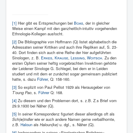
[1]
Hier gibt es Entsprechungen bei
Boas
, der in gleicher
Weise einen Kampf mit den ganzheitlich-intuitiv vorgehenden
Ethnologie-Kollegen ausfocht.
[2]
Die Bibliographie von Hoffmann (Q) listet alphabetisch die
Adressaten seiner Kritiken und auch ihre Repliken auf, S. 23-
40. Dort finden sich auch eine Reihe der hier aufgeführten
Sinologen, z. B.
Erkes
,
Krause
,
Lessing
,
Woitsch
. Zu den
ersten Opfern seiner heftig vorgebrachten Invektiven gehörte
der Leidener Sinologe G. Schlegel, bei dem er in Leiden
studiert und mit dem er zunächst sogar gemeinsam publiziert
hatte, s. dazu
Führer
, Q: 158-160.
[3]
So explizit von Paul Pelliot 1929 als Herausgeber von
T’oung Pao
, s.
Führer
Q: 168.
[4]
Zu diesem und den Problemen dort, s. z.B. Z.s Brief vom
29.9.1930 bei Näher (Q).
[5]
In seiner Korrespondenz figuriert dieser allerdings oft als
Sch(w)indler
wie er auch andere Namen gerne verballhornte,
z.B.
Haloun
als
Haloun(ke)
u. dgl., s. Näher (Q).
[6]
Insbesondere in seinen »Sinologischen Beiträgen«