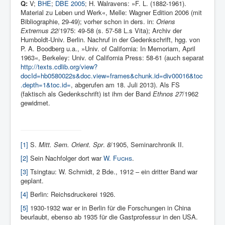
Q:
V;
BHE
;
DBE 2005
; H. Walravens: »F. L. (1882-1961).
Material zu Leben und Werk«, Melle: Wagner Edition 2006 (mit
Bibliographie, 29-49); vorher schon in ders. in:
Oriens
Extremus 22
/1975: 49-58 (s. 57-58 L.s Vita); Archiv der
Humboldt-Univ. Berlin. Nachruf in der Gedenkschrift, hgg. von
P. A. Boodberg u.a., »Univ. of California: In Memoriam, April
1963«, Berkeley: Univ. of California Press: 58-61 (auch separat
http://texts.cdlib.org/view?
docId=hb0580022s&doc.view=frames&chunk.id=div00016&toc
.depth=1&toc.id=
, abgerufen am 18. Juli 2013). Als FS
(faktisch als Gedenkschrift) ist ihm der Band
Ethnos 27
/1962
gewidmet.
[1]
S.
Mitt. Sem. Orient. Spr
.
8
/1905, Seminarchronik II.
[2]
Sein Nachfolger dort war
W. Fuchs
.
[3]
Tsi­ngtau: W. Schmidt, 2 Bde., 1912 – ein dritter Band war
geplant.
[4]
Berlin: Reichsdruckerei 1926.
[5]
1930-1932 war er in Berlin für die Forschungen in China
beurlaubt, ebenso ab 1935 für die Gastprofessur in den USA.