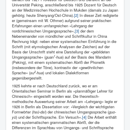
Universität Peking, anschließend bis 1925 Dozent für Deutsch
an der Medizinischen Hochschule in Mukden (damals zu Japan
gehörig; heute Shenyang/Ost-China).
[2]
In dieser Zeit redigierte
er (gemeinsam mit W. Othmer) aufgrund seiner praktischen
Erfahrungen einen um­fangreichen »Lehrgang der
nordchinesischen Umgangssprache«,
[3]
der dem
Nebeneinander von mündlicher und Schriftkultur in China
Rechnung trägt: neben einer systematischen Einführung in die
Schrift (mit etymologischen Analysen der Zeichen) auf der
Basis der Umschrift steht eine Darstellung der »gebildeten
1
Umgangs­sprache« (
guan
-hua
) auf der Basis des Mandarin
(Peking), mit ei­nem systematischen Abriß der Phonetik
(insbesondere der Töne), kontrastiv der »gewöhnlichen
2
Sprache« (
su
-hua
) und lokalen Dia­lektformen
gegenübergestellt.
1925 kehrte er nach Deutschland zurück, wo er am
Orientalischen Semi­nar in Berlin als »planmäßiger Lehrer für
Chinesisch« eingestellt worden war. Die theoretisch-
methodische Auswertung seiner Arbeit am »Lehrgang« legte er
1926 in Berlin als Dissertation vor: »Vergleich der wichtigsten
Formwörter (
hsü-dsi
) der chinesischen Umgangssprache (
guo-
yü
) und der Schriftsprache. Ein Versuch«.
[4]
Die Arbeit enthält
einen systematischen grammatischen Abriß, der die
Differenzen im Sprachbau von Umgangs- und Schriftsprache