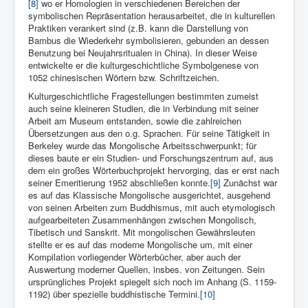
[8]
wo er Homologien in verschiedenen Bereichen der
symbolischen Repräsentation herausarbeitet, die in kulturellen
Praktiken verankert sind (z.B. kann die Darstellung von
Bambus die Wiederkehr symbolisieren, gebunden an dessen
Benutzung bei Neujahrs­ritualen in China). In dieser Weise
entwickelte er die kulturgeschichtliche Symbolgenese von
1052 chinesi­schen Wörtern bzw. Schriftzeichen.
Kulturgeschichtliche Fragestellungen bestimmten zumeist
auch seine kleineren Studien, die in Verbindung mit seiner
Arbeit am Museum entstanden, sowie die zahlreichen
Übersetzungen aus den o.g. Sprachen. Für seine Tätigkeit in
Berkeley wurde das Mongolische Arbeitsschwerpunkt; für
dieses baute er ein Studien- und Forschungszentrum auf, aus
dem ein großes Wörterbuchprojekt hervorging, das er erst nach
seiner Emeritierung 1952 abschließen konnte.
[9]
Zunächst war
es auf das Klassische Mongolische ausgerichtet, ausgehend
von seinen Arbeiten zum Buddhismus, mit auch etymologisch
aufgearbeiteten Zusammenhängen zwischen Mongolisch,
Tibetisch und Sanskrit. Mit mongolischen Gewährsleuten
stellte er es auf das moderne Mongolische um, mit einer
Kompilation vorliegender Wörterbücher, aber auch der
Auswertung moderner Quellen, insbes. von Zeitungen. Sein
ursprüngliches Projekt spiegelt sich noch im Anhang (S. 1159-
1192) über spezielle buddhistische Termini.
[10]