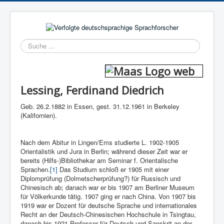
Suchen
Lessing, Ferdinand Diedrich
Geb. 26.2.1882 in Essen, gest. 31.12.1961 in Berkeley
(Kalifor­nien).
Nach dem Abitur in Lingen/Ems studierte L. 1902-1905
Orientalistik und Jura in Berlin; während dieser Zeit war er
bereits (Hilfs-)Bibliothekar am Seminar f. Orientalische
Sprachen.
[1]
Das Studium schloß er 1905 mit einer
Diplomprüfung (Dolmetscherprü­fung?) für Russisch und
Chinesisch ab; danach war er bis 1907 am Berliner Museum
für Völkerkunde tätig. 1907 ging er nach China. Von 1907 bis
1919 war er Dozent für deutsche Sprache und interna­tionales
Recht an der Deutsch-Chinesischen Hochschule in Tsing­tau,
danach bis 1921 Professor für Deutsch und Sanskrit an der