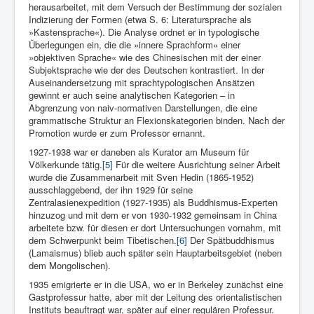
her­ausarbeitet, mit dem Versuch der Bestimmung der sozialen
Indizierung der Formen (etwa S. 6: Literatursprache als
»Kastensprache«). Die Analyse ordnet er in typologische
Überlegungen ein, die die »innere Sprachform« ei­ner
»objektiven Sprache« wie des Chinesischen mit der einer
Subjekt­sprache wie der des Deutschen kontrastiert. In der
Auseinandersetzung mit sprachtypologischen Ansätzen
gewinnt er auch seine analyti­schen Kategorien – in
Abgrenzung von naiv-normativen Darstellun­gen, die eine
grammatische Struktur an Flexionskategorien binden. Nach der
Promotion wurde er zum Professor ernannt.
1927-1938 war er daneben als Kurator am Museum für
Völkerkunde tätig.
[5]
Für die weitere Ausrichtung seiner Arbeit
wurde die Zusammenarbeit mit Sven Hedin (1865-1952)
ausschlaggebend, der ihn 1929 für seine
Zentralasienexpedition (1927-1935) als Buddhismus-Experten
hinzuzog und mit dem er von 1930-1932 gemeinsam in China
arbeitete bzw. für diesen er dort Untersuchungen vornahm, mit
dem Schwerpunkt beim Tibetischen.
[6]
Der Spätbuddhismus
(Lamaismus) blieb auch später sein Hauptarbeitsgebiet (neben
dem Mongolischen).
1935 emigrierte er in die USA, wo er in Berke­ley zunächst eine
Gastprofessur hatte, aber mit der Leitung des orientalistischen
Instituts beauftragt war, später auf einer regulären Professur.