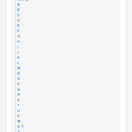
A
B
C
D
E
F
G
H
I
J
K
L
M
N
O
P
Q
R
S
T
U
V
W
X, Y
Z