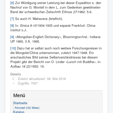
[6]
Zur Würdigung seiner Leistung bei dieser Expedition s. den
Nachruf von G. Montell in dem L. zum Gedenken gewidmeten
Band der schwedischen Zeitschrift
Ethnos
27
/1962: 5-6.
[7]
So auch H. Walravens (brieflich).
[8]
In:
Sinica 9-10
/1934-1935 und separat Frankfurt: China-
Institut o.J.
[9]
»Mongolian-English Dictionary«, Bloomington/Ind.: Indiana
UP 1960, 3 A. 1995.
[10]
Dazu hat er selbst auch noch weitere Forschungsreisen in
die Mongolei/China unternommen, zuletzt 1947-1948. Ein
anschauliches Bild seines Selbstverständnisses bei diesem
Projekt gibt der Bericht von O. Linder »Lunch mit Buddha«, in:
Aufbau 18 (2)
/1952: 19.
Details
Zuletzt aktualisiert: 08. Mai 2018
Zugriffe: 7057
Menü
Startseite
Konzept (Utz Maas)
Katalog