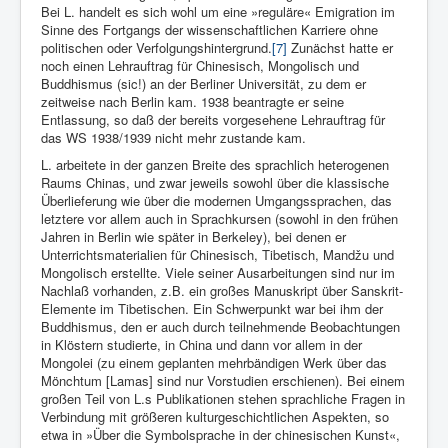
Bei L. handelt es sich wohl um eine »reguläre« Emigration im
Sinne des Fortgangs der wissenschaftlichen Karriere ohne
politischen oder Verfolgungshin­tergrund.
[7]
Zunächst hatte er
noch einen Lehrauftrag für Chinesisch, Mongolisch und
Buddhismus (sic!) an der Berliner Universität, zu dem er
zeitweise nach Berlin kam. 1938 beantragte er seine
Entlassung, so daß der bereits vorgesehene Lehrauftrag für
das WS 1938/1939 nicht mehr zustande kam.
L. arbeitete in der ganzen Breite des sprachlich heterogenen
Raums Chinas, und zwar jeweils sowohl über die klassische
Überlieferung wie über die modernen Umgangssprachen, das
letztere vor allem auch in Sprachkursen (sowohl in den frühen
Jahren in Berlin wie später in Berkeley), bei denen er
Unterrichtsmaterialien für Chinesisch, Tibetisch, Mandžu und
Mongolisch erstellte. Viele seiner Ausarbeitungen sind nur im
Nachlaß vorhanden, z.B. ein großes Manuskript über Sanskrit-
Elemente im Tibetischen. Ein Schwerpunkt war bei ihm der
Buddhismus, den er auch durch teilnehmende Beobachtungen
in Klöstern studierte, in China und dann vor allem in der
Mongolei (zu einem geplanten mehrbändigen Werk über das
Mönchtum [Lamas] sind nur Vorstudien erschienen). Bei einem
großen Teil von L.s Publikationen stehen sprachliche Fragen in
Verbindung mit größeren kulturge­schichtlichen Aspekten, so
etwa in »Über die Symbolsprache in der chinesischen Kunst«,