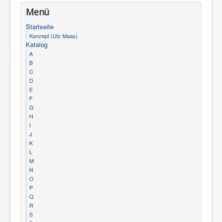
Menü
Startseite
Konzept (Utz Maas)
Katalog
A
B
C
D
E
F
G
H
I
J
K
L
M
N
O
P
Q
R
S