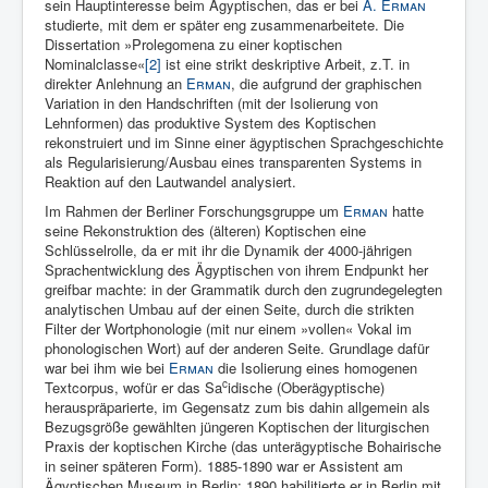
sein Hauptinteresse beim Ägyptischen, das er bei
A.
Erman
studierte, mit dem er später eng zusammenarbeitete. Die
Dissertation »Prolegomena zu einer koptischen
Nominalclasse«
[2]
ist eine strikt deskriptive Arbeit, z.T. in
direkter Anlehnung an
Erman
, die aufgrund der graphischen
Variation in den Handschriften (mit der Isolierung von
Lehnformen) das produktive System des Koptischen
rekonstruiert und im Sinne einer ägyptischen Sprachgeschichte
als Regularisierung/Ausbau eines transparenten Systems in
Reaktion auf den Lautwandel analysiert.
Im Rahmen der Berliner Forschungsgruppe um
Erman
hatte
seine Rekonstruktion des (älteren) Koptischen eine
Schlüsselrolle, da er mit ihr die Dynamik der 4000-jährigen
Sprachentwicklung des Ägyptischen von ihrem Endpunkt her
greifbar machte: in der Grammatik durch den zugrundegelegten
analytischen Umbau auf der einen Seite, durch die strikten
Filter der Wortphonologie (mit nur einem »vollen« Vokal im
phonologischen Wort) auf der anderen Seite. Grundlage dafür
war bei ihm wie bei
Erman
die Isolierung eines homogenen
c
Textcorpus, wofür er das Sa
idische (Oberägyptische)
herauspräparierte, im Gegensatz zum bis dahin allgemein als
Bezugsgröße gewählten jüngeren Koptischen der liturgischen
Praxis der koptischen Kirche (das unterägyptische Bohairische
in seiner späteren Form). 1885-1890 war er Assistent am
Ägyptischen Museum in Berlin; 1890 habilitierte er in Berlin mit