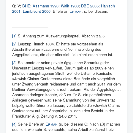
Q:
V;
BHE
;
Assmann 1990
;
Walk 1988
;
DBE 2005
;
Hanisch
2001
;
Lambrecht 2006
; Briefe an
Erman
,
s. bei diesem.
[1]
S. Anhang zum Auswertungskapitel, Abschnitt 2.5.
[2]
Leipzig: Hinrich 1884. Er hatte sie vorgesehen als
Abschnitte einer »Lautlehre und Nominalbildung des
Aegyptischen«, die aber offensichtlich nicht erschienen ist.
[3]
So konnte er seine private ägyptische Sammlung der
Universität Leipzig verkaufen. Darum gab es ab 2009 einen
juristisch ausgetragenen Streit, weil die US-amerikanische
»Jewish Claims Conference« diese Bestände als vorgeblich
unter Zwang verkauft reklamierte und damit auch 2011 vor dem
Berliner Verwaltungsgericht recht bekam. Als der Ägyptologe J.
Assmann darlegen konnte, daß es für S. ein persönliches
Anliegen gewesen war, seine Sammlung von der Universität
Leipzig weiterführen zu lassen, verzichtete die »Jewish Claims
Conference« auf ihre Ansprüche, s. dazu den Bericht in der
Frankfurter Allg. Zeitung v. 24.6.2011.
[4]
Seine Briefe an
Erman
(s. bei diesem Q: Nachlaß) machen
deutlich, wie sehr S. versuchte, seine Arbeit zunächst trotz