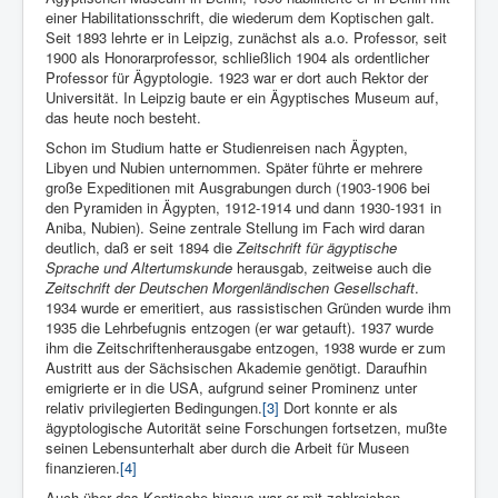
einer Habilitationsschrift, die wiederum dem Koptischen galt.
Seit 1893 lehrte er in Leipzig, zunächst als a.o. Professor, seit
1900 als Honorarprofessor, schließlich 1904 als ordentlicher
Professor für Ägyptologie. 1923 war er dort auch Rektor der
Universität. In Leipzig baute er ein Ägyptisches Museum auf,
das heute noch besteht.
Schon im Studium hatte er Studienreisen nach Ägypten,
Libyen und Nubien unternommen. Später führte er mehrere
große Expeditionen mit Ausgrabungen durch (1903-1906 bei
den Pyramiden in Ägypten, 1912-1914 und dann 1930-1931 in
Aniba, Nubien). Seine zentrale Stellung im Fach wird daran
deutlich, daß er seit 1894 die
Zeitschrift für ägyptische
Sprache und Altertumskunde
herausgab, zeitweise auch die
Zeitschrift der Deutschen Morgenländischen Gesellschaft
.
1934 wurde er emeritiert, aus rassistischen Gründen wurde ihm
1935 die Lehrbefugnis entzogen (er war getauft). 1937 wurde
ihm die Zeitschriftenherausgabe entzogen, 1938 wurde er zum
Austritt aus der Sächsischen Akademie genötigt. Daraufhin
emigrierte er in die USA, aufgrund seiner Prominenz unter
relativ privilegierten Bedingungen.
[3]
Dort konnte er als
ägyptologische Autorität seine Forschungen fortsetzen, mußte
seinen Lebensunterhalt aber durch die Arbeit für Museen
finanzieren.
[4]
Auch über das Koptische hinaus war er mit zahlreichen