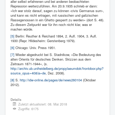
aller selbst erfahrenen und bei anderen beobachteten
Repression weiterzuführen. Am 20.9.1935 schrieb er dann:
»Ich war stolz darauf, sagen zu können ›civis Germanus sum‹,
und kann es nicht ertragen, mit russischen und galizischen
Rassegenossen in ein Ghetto gesperrt zu werden« (dort S. 48).
Zu diesem Zeitpunkt war für ihn noch nicht klar, was er
machen würde.
[5]
Berlin: Reuther & Reichard 1894, 2. Aufl. 1904, 3. Aufl.
1930 (Repr. Hildesheim: Gerstenberg 1979).
[6]
Chicago: Univ. Press 1951.
[7]
Wieder abgedruckt bei S. Stadnikow, »Die Bedeutung des
alten Orients für deutsches Denken. Skizzen aus dem
Zeitraum 1871-1944«, (s.
http://archiv.ub.uniheidelberg.de/propylaeumdok/frontdoor.php?
source_opus=40&la=de
, Dez. 2008).
[8]
S.
http://idw-online.de/pages/de/news260104
(Oktober
2012).
Details
Zuletzt aktualisiert: 08. Mai 2018
Zugriffe: 6175