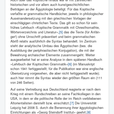
historischen und vor allem auch kunstgeschicht­lichen
Beiträgen an der Ägyptologie beteiligt. Für das Koptische
verfaßte er grammatische Handbü­cher, jeweils in philologischer
Auseinandersetzung mit den griechischen Vorlagen der
einschlägigen christlichen Texte. Das gilt so schon für sein
frühes Lehrbuch »Koptische Grammatik mit Chresthomathie,
Wörterverzeichnis und Literatur«,
[5]
das die Texte (für Anfän­
ger!) ohne Umschrift präsentiert und beim grammatischen
Abriß relativ ausführlich die Syntax behandelt. Im Zentrum
steht der analytische Umbau des Ägyptischen (bes. die
Ausbildung der periphrastischen Konjugation), die mit der
Bewahrung archaischer Elemente zusammengeht. Weiter
ausgearbeitet hat er seine Analyse in dem späteren Handbuch
»Lehrbuch der Koptischen Grammatik«
[6]
(im Manuskript
schon 1941 fertiggestellt; für die Pu­blikation war eine englische
Übersetzung vorgesehen, die aber nicht fertiggestellt wurde);
auch hier nimmt die Syntax wieder den größten Raum ein (111
von 246 Seiten).
Auf seine Vertreibung aus Deutschland reagierte er nach dem
Krieg mit einem Rundschreiben an seine Fachkollegen in den
USA, in dem er die politische Rolle der im Reich verbliebenen
Altorientalisten darstellt bzw. einschätzt.
[7]
Die Universität
Leipzig hat 2008 S. durch die Benennung ihrer ägyptologischen
Einrichtungen als »Georg Steindorff Institut« geehrt.
[8]