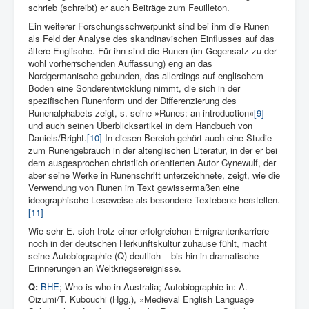
schrieb (schreibt) er auch Beiträge zum Feuilleton.
Ein weiterer Forschungsschwerpunkt sind bei ihm die Runen
als Feld der Analyse des skandinavischen Einflusses auf das
ältere Englische. Für ihn sind die Runen (im Gegensatz zu der
wohl vorherrschenden Auffassung) eng an das
Nordgermanische gebunden, das allerdings auf englischem
Boden eine Sonderentwicklung nimmt, die sich in der
spezifischen Runenform und der Differenzierung des
Runenalphabets zeigt, s. seine »Runes: an introduction«
[9]
und auch seinen Überblicksartikel in dem Handbuch von
Daniels/Bright.
[10]
In diesen Bereich gehört auch eine Studie
zum Runengebrauch in der altenglischen Literatur, in der er bei
dem ausgesprochen christlich orientierten Autor Cynewulf, der
aber seine Werke in Runenschrift unterzeichnete, zeigt, wie die
Verwendung von Runen im Text gewissermaßen eine
ideographische Leseweise als besondere Textebene herstellen.
[11]
Wie sehr E. sich trotz einer erfolgreichen Emigrantenkarriere
noch in der deutschen Herkunftskultur zuhause fühlt, macht
seine Autobiographie (Q) deutlich – bis hin in dramatische
Erinnerungen an Weltkriegsereignisse.
Q:
BHE
; Who is who in Australia; Autobiographie in: A.
Oizumi/T. Kubouchi (Hgg.), »Medieval English Language