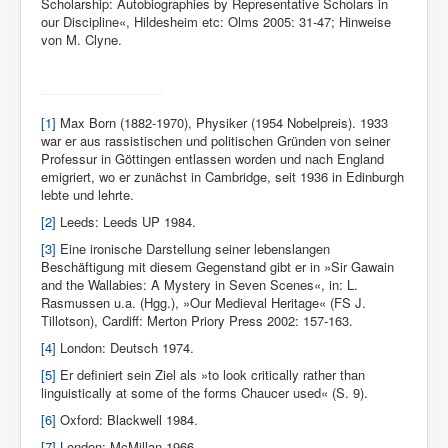
Scholarship: Autobiographies by Representative Scholars in
our Discipline«, Hildesheim etc: Olms 2005: 31-47; Hinweise
von M. Clyne.
[1]
Max Born (1882-1970), Physiker (1954 Nobelpreis). 1933
war er aus rassistischen und politischen Gründen von seiner
Professur in Göttingen entlassen worden und nach England
emigriert, wo er zunächst in Cambridge, seit 1936 in Edinburgh
lebte und lehrte.
[2]
Leeds: Leeds UP 1984.
[3]
Eine ironische Darstellung seiner lebenslangen
Beschäftigung mit diesem Gegenstand gibt er in »Sir Gawain
and the Wallabies: A Mystery in Seven Scenes«, in: L.
Rasmussen u.a. (Hgg.), »Our Medieval Heritage« (FS J.
Tillotson), Cardiff: Merton Priory Press 2002: 157-163.
[4]
London: Deutsch 1974.
[5]
Er definiert sein Ziel als »to look critically rather than
linguistically at some of the forms Chaucer used« (S. 9).
[6]
Oxford: Blackwell 1984.
[7]
London: McMillan 1966.