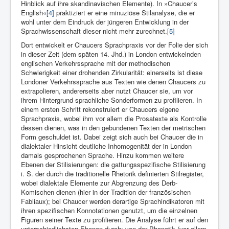
Hinblick auf ihre skandinavischen Elemente). In »Chaucer’s
English«
[4]
praktiziert er eine minuziöse Stilanalyse, die er
wohl unter dem Eindruck der jüngeren Entwicklung in der
Sprachwissenschaft dieser nicht mehr zurechnet.
[5]
Dort entwickelt er Chaucers Sprachpraxis vor der Folie der sich
in dieser Zeit (dem späten 14. Jhd.) in London entwickelnden
englischen Verkehrssprache mit der methodischen
Schwierigkeit einer drohenden Zirkularität: einerseits ist diese
Londoner Verkehrssprache aus Texten wie denen Chaucers zu
extrapolieren, andererseits aber nutzt Chaucer sie, um vor
ihrem Hintergrund sprachliche Sonderformen zu profilieren. In
einem ersten Schritt rekonstruiert er Chaucers eigene
Sprachpraxis, wobei ihm vor allem die Prosatexte als Kontrolle
dessen dienen, was in den gebundenen Texten der metrischen
Form geschuldet ist. Dabei zeigt sich auch bei Chaucer die in
dialektaler Hinsicht deutliche Inhomogenität der in London
damals gesprochenen Sprache. Hinzu kommen weitere
Ebenen der Stilisierungen: die gattungsspezifische Stilisierung
i. S. der durch die traditionelle Rhetorik definierten Stilregister,
wobei dialektale Elemente zur Abgrenzung des Derb-
Komischen dienen (hier in der Tradition der französischen
Fabliaux); bei Chaucer werden derartige Sprachindikatoren mit
ihren spezifischen Konnotationen genutzt, um die einzelnen
Figuren seiner Texte zu profilieren. Die Analyse führt er auf den
unterschiedlichsten Ebenen durch: von der Phonetik (vor allem