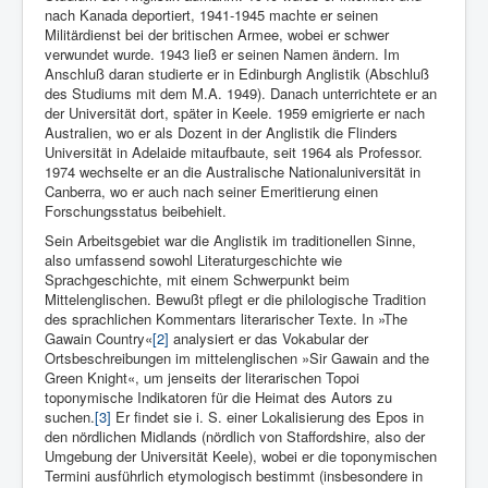
nach Kanada deportiert, 1941-1945 machte er seinen
Militärdienst bei der britischen Armee, wobei er schwer
verwundet wurde. 1943 ließ er seinen Namen ändern. Im
Anschluß daran studierte er in Edinburgh Anglistik (Abschluß
des Studiums mit dem M.A. 1949). Danach unterrichtete er an
der Universität dort, später in Keele. 1959 emigrierte er nach
Australien, wo er als Dozent in der Anglistik die Flinders
Universität in Adelaide mitaufbaute, seit 1964 als Professor.
1974 wechselte er an die Australische Nationaluniversität in
Canberra, wo er auch nach seiner Emeritierung einen
Forschungsstatus beibehielt.
Sein Arbeitsgebiet war die Anglistik im traditionellen Sinne,
also umfassend sowohl Literaturgeschichte wie
Sprachgeschichte, mit einem Schwerpunkt beim
Mittelenglischen. Bewußt pflegt er die philologische Tradition
des sprachlichen Kommentars literarischer Texte. In »The
Gawain Country«
[2]
analysiert er das Vokabular der
Ortsbeschreibungen im mittelenglischen »Sir Gawain and the
Green Knight«, um jenseits der literarischen Topoi
toponymische Indikatoren für die Heimat des Autors zu
suchen.
[3]
Er findet sie i. S. einer Lokalisierung des Epos in
den nördlichen Midlands (nördlich von Staffordshire, also der
Umgebung der Universität Keele), wobei er die toponymischen
Termini ausführlich etymologisch bestimmt (insbesondere in