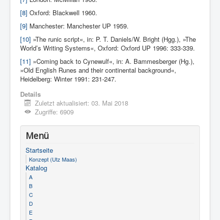
[8]
Oxford: Blackwell 1960.
[9]
Manchester: Manchester UP 1959.
[10]
»The runic script«, in: P. T. Daniels/W. Bright (Hgg.), »The
World’s Writing Systems«, Oxford: Oxford UP 1996: 333-339.
[11]
»Coming back to Cynewulf«, in: A. Bammesberger (Hg.),
»Old English Runes and their continental background«,
Heidelberg: Winter 1991: 231-247.
Details
Zuletzt aktualisiert: 03. Mai 2018
Zugriffe: 6909
Menü
Startseite
Konzept (Utz Maas)
Katalog
A
B
C
D
E