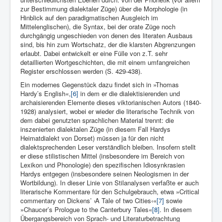
zur Bestimmung dialektaler Züge) über die Morphologie (in
Hinblick auf den paradigmatischen Ausgleich im
Mittelenglischen), die Syntax, bei der orate Züge noch
durchgängig ungeschieden von denen des literaten Ausbaus
sind, bis hin zum Wortschatz, der die klarsten Abgrenzungen
erlaubt. Dabei entwickelt er eine Fülle von z.T. sehr
detaillierten Wortgeschichten, die mit einem umfangreichen
Register erschlossen werden (S. 429-438).
Ein modernes Gegenstück dazu findet sich in »Thomas
Hardy’s English«,
[6]
in dem er die dialektisierenden und
archaisierenden Elemente dieses viktorianischen Autors (1840-
1928) analysiert, wobei er wieder die literarische Technik von
dem dabei genutzten sprachlichen Material trennt: die
inszenierten dialektalen Züge (in diesem Fall Hardys
Heimatdialekt von Dorset) müssen ja für den nicht
dialektsprechenden Leser verständlich bleiben. Insofern stellt
er diese stilistischen Mittel (insbesondere im Bereich von
Lexikon und Phonologie) den spezifischen Idiosynkrasien
Hardys entgegen (insbesondere seinen Neologismen in der
Wortbildung). In dieser Linie von Stilanalysen verfaßte er auch
literarische Kommentare für den Schulgebrauch, etwa »Critical
commentary on Dickens’ ›A Tale of two Cities‹«
[7]
sowie
»Chaucer’s Prologue to the Canterbury Tales«
[8]
. In diesem
Übergangsbereich von Sprach- und Literaturbetrachtung