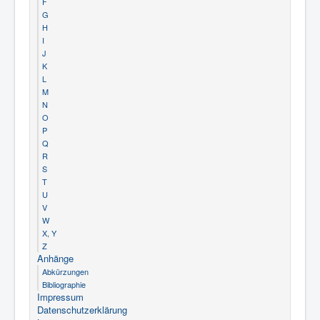
F
G
H
I
J
K
L
M
N
O
P
Q
R
S
T
U
V
W
X, Y
Z
Anhänge
Abkürzungen
Bibliographie
Impressum
Datenschutzerklärung