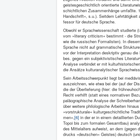
geistesge­schichtlich orientierte Literaturw
schichtlichen Zusam­menhänge umfaßte. 195
Handschrift«, s.u.). Seitdem Lehr­tätigkeit
fessor für deutsche Sprache.
Obwohl er Sprachwissen­schaft stu­dierte (i.
vom »literary criti­cism« bestimmt - die S
wie die rus­sischen Formali­sten). In dies
Sprache nicht auf grammati­sche Struk­turen
vor der Interpreta­tion deskrip­tiv ge­nau d
bes. gegen ein subjektivisti­sches Literatur
Ana­lyse verbin­det er mit kulturhi­storisch
die An­sätze kultur­analytischer Sprachwis­s
Sein Arbeits­schwerpunkt liegt bei mediävi
auszeich­nen, wie etwa bei der (auf der Dis
die der Überliefe­rung (hier: die frühneuhoch
Recht verhilft (statt eines normati­ven Be­zu
paläogra­phische Analyse der Schreiberhan
über weitere philologische Arbeiten hinaus 
»vorstrukturale« kul­turgeschichtliche Trad
men«,
[6]
in der er in ei­nem de­taillierte
Topoi bis zum formalen Gesamtbau) analy­s
des Mittelal­ters aufweist, an dem (gegen 
drucks »deutschen« Gei­stes) deutsch (und 