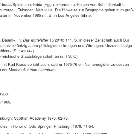
, Ursula/Spielmann, Edda (Hgg.): »Formen u. Folgen von Schriftlichkeit u.
urtstag«, Tübingen: Narr 2001. Die Hinweise zur Biographie gehen zum größ­
Walter im November 1985 mit B. in Los Ange­les führte.
. Bäuml«, in:
Das Mittelalter 15
/2010: 141. S. in dieser Zeitschrift auch B.s
ufsatz »Fünfzig Jahre philologische Irrungen und Wirrungen: Unzuverlässige
hlers« (S. 141-147).
erreichische Staatsbürgerschaft an (s. FS: Q).
 mit Karl Kraus spricht auch, daß er 1975-76 ein Namenre­gister zu dessen
n der
Modern Austrian Literature
).
 1960.
 1969.
dinburgh: Scottish Aca­demy 1975: 62-73.
dies in Honor of Otto Springer, Pittsburgh 1978: 41-54.