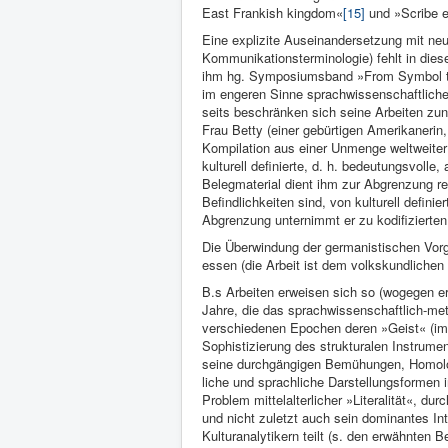
East Frankish kingdom«
[15]
und »Scribe e
Eine explizite Auseinandersetzung mit ne
Kom­munikationsterminologie) fehlt in dies
ihm hg.
Symposi­umsband »From Symbol 
im engeren Sinne sprachwissenschaftli­cher
seits beschrän­ken sich seine Arbeiten zun
Frau Betty (einer gebürtigen Ameri­kanerin, 
Kompilation aus ei­ner Unmenge weltweiter ku
kul­turell definierte, d. h. bedeu­tungsvolle
Belegmaterial dient ihm zur Abgrenzung re
Befindlichkeiten sind, von kulturell definier
Abgrenzung unternimmt er zu kodifizierten
Die Überwin­dung der germa­nistischen Vorg
essen (die Arbeit ist dem volkskundlichen L
B.s Arbeiten erweisen sich so (wogegen er al
Jahre, die das sprachwissenschaftlich-met
verschie­denen Epochen deren »Geist« (i
Sophistizie­rung des strukturalen In­strumen
seine durchgängigen Bemühungen, Homolo­g
liche und sprachliche Darstellungsformen
Problem mittelalterli­cher »Literalität«, d
und nicht zuletzt auch sein dominantes Inte
Kul­turanalytikern teilt (s. den er­wähnten B