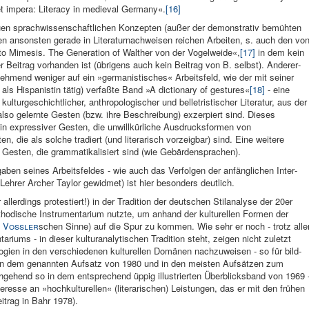
t impera: Literacy in medieval Germany«.
[16]
uen sprach­wissenschaftlichen Konzepten (außer der demonstrativ be­mühten
en anson­sten gerade in Lite­raturnachweisen reichen Ar­beiten, s. auch den vo
to Mimesis.
The Ge­neration of Walther von der Vo­gelweide«,
[17]
in dem kein
 Beitrag vorhanden ist (übrigens auch kein Beitrag von B. selbst). Anderer­
ehmend we­niger auf ein »germanistisches« Ar­beitsfeld, wie der mit sei­ner
als Hispanistin tätig) ver­faßte Band »A dic­tionary of ge­stures«
[18]
- eine
lturge­schichtlicher, an­thropologischer und belletristischer Litera­tur, aus der
, also gelernte Ge­sten (bzw. ihre Be­schreibung) ex­zerpiert sind. Dieses
in expressiver Gesten, die unwillkürliche Ausdrucksformen von
ten, die als solche tradiert (und literarisch vorzeigbar) sind. Eine weitere
 Gesten, die grammatikalisiert sind (wie Gebärdensprachen).
aben sei­nes Arbeitsfeldes - wie auch das Verfolgen der anfänglichen Inter­
eh­rer Archer Taylor ge­widmet) ist hier besonders deutlich.
­lerdings prote­stiert!) in der Tradition der deutschen Stil­analyse der 20er
hodische Instrumenta­rium nutzte, um an­hand der kulturellen Formen der
m
Vossler
schen Sinne) auf die Spur zu kom­men. Wie sehr er noch - trotz alle
tariums - in dieser kul­turanalytischen Tradition steht, zeigen nicht zu­letzt
ien in den verschiedenen kulturellen Domänen nachzuweisen - so für bild­
 in dem genannten Aufsatz von 1980 und in den meisten Auf­sätzen zum
urchgehend so in dem entsprechend üppig illu­strierten Über­blicksband von 1969 
resse an »hochkulturellen« (literarischen) Leistun­gen, das er mit den frü­hen
eitrag in Bahr 1978).