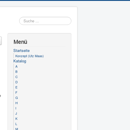
Suchen
Menü
Startseite
Konzept (Utz Maas)
Katalog
A
B
C
D
E
F
e
G
H
I
J
K
L
M