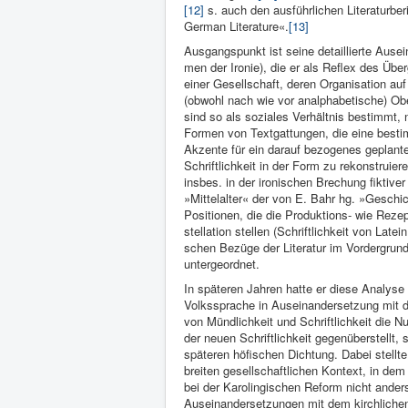
[12]
s. auch den aus­führlichen Litera­turber
German Literature«.
[13]
Ausgangspunkt ist seine detaillierte Aus­ei
men der Iro­nie), die er als Reflex des Über
einer Ge­sellschaft, deren Or­ganisation auf 
(obwohl nach wie vor analphabeti­sche) Ober­
sind so als soziales Verhältnis be­stimmt,
Formen von Textgattungen, die eine bestim
Akzente für ein darauf bezo­genes geplan
Schriftlichkeit in der Form zu rekonstruieren
ins­bes. in der ironischen Brechung fiktiver
»Mittelalter« der von E. Bahr hg. »Geschic
Posi­tionen, die die Produktions- wie Rezep
stellation stellen (Schriftlichkeit von Latei
schen Bezüge der Literatur im Vordergrun
untergeord­net.
In späteren Jahren hatte er diese Analyse 
Volkssprache in Auseinandersetzung mit de
von Mündlichkeit und Schriftlichkeit die N
der neuen Schriftlichkeit gegenüberstellt, 
späteren höfischen Dichtung. Dabei stellte 
breiten gesellschaftlichen Kontext, in dem
bei der Karolingischen Reform nicht ander
Auseinandersetzungen mit dem kirchlichen M