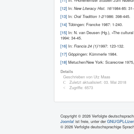
[11]
In: »Ho­henemser Studien zum Nibelung
[12]
In:
New Literacy Hist. 16
/1984-85: 31-
[13]
In:
Oral Tradi­tion 1-2
/1986: 398-445.
[14]
Tübingen: Francke 1987: 1-240.
[15]
In: N. van Deusen (Hg.), »The cultural
1994: 34-45.
[16]
In:
Francia 24 (1)
/1997: 123-132.
[17]
Göppingen: Kümmerle 1984.
[18]
Metuchen/New York: Scarecrow 1975, 2.
Details
Geschrieben von
Utz Maas
Zuletzt aktualisiert: 03. Mai 2018
Zugriffe: 6573
Copyright © 2026 Verfolgte deutschsprachi
Joomla!
ist freie, unter der
GNU/GPL-Lize
© 2026 Verfolgte deutschsprachige Sprach