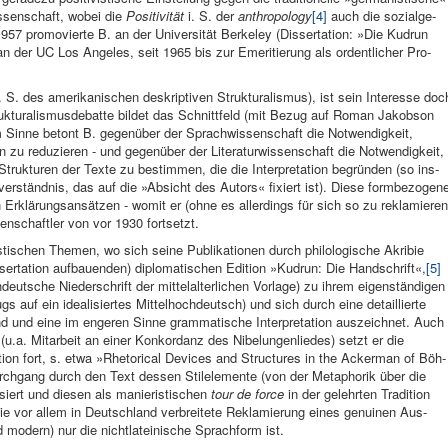
is­senschaft, wobei die
Positivi­tät
i. S. der
anthropology
[4]
auch die sozialge­
7 promovierte B. an der Universität Berke­ley (Dissertation: »Die Kudrun
 an der UC Los Angeles, seit 1965 bis zur Emeritierung als or­dentlicher Pro­
 S. des amerikani­schen de­skriptiven Struktura­lismus), ist sein Inter­esse doc
truktura­lismusdebatte bildet das Schnittfeld (mit Bezug auf Ro­man Jakobson
em Sinne be­tont B. gegen­über der Sprach­wissenschaft die Notwendigkeit,
 zu redu­zieren - und gegenüber der Literaturwis­senschaft die Notwendig­keit,
ie Strukturen der Texte zu bestim­men, die die Interpretation begründen (so ins­
ver­ständnis, das auf die »Absicht des Au­tors« fi­xiert ist). Diese formbezogen
en Erklä­rungsansätzen - womit er (ohne es allerdings für sich so zu rekla­mieren
enschaftler von vor 1930 fort­setzt.
sti­schen Themen, wo sich seine Pu­blikationen durch phi­lologische Akribie
sertation auf­bauenden) diploma­tischen Edition »Kudrun: Die Hand­schrift«,
[5]
deut­sche Niederschrift der mittelal­terlichen Vor­lage) zu ih­rem eigen­ständigen
gs auf ein ideali­siertes Mittelhoch­deutsch) und sich durch eine detail­lierte
d und eine im enge­ren Sinne grammatische Inter­pretation aus­zeichnet. Auch
(u.a. Mitarb­eit an einer Konkordanz des Nibelungen­liedes) setzt er die
ition fort, s. etwa »Rhetorical Devices and Struc­tures in the Ac­kerman of Böh­
n Durchgang durch den Text dessen Stilelemente (von der Metaphorik über die
iert und die­sen als manie­ristischen
tour de force
in der gelehrten Tra­dition
die vor allem in Deutschland verbrei­tete Re­klamierung eines genuinen Aus­
mo­dern) nur die nichtla­teinische Sprachform ist.