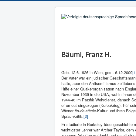
Bäuml, Franz H.
Geb. 12.6.1926 in Wien, gest. 6.12.2009
[1
Der Vater war ein jüdischer Geschäftsmann,
hatte, aber den Antisemitismus zeitle­bens
Hilfe einer Quä­kerorganisation nach Englan
November 1939 in die USA, wohin ih­nen de
1944-46 im Pazifik Wehrdienst, danach Sc
er erneut ein­gezogen (Koreakrieg). Für se
Wie­ner
fin-de-siècle
-Kultur und ihren Folge
Sprachkri­tik.
[3]
Er studierte in Berkeley Ideengeschichte m
wich­tigster Lehrer war Ar­cher Taylor, de
zogenes Arbeiten ver­dankt und damit eine g