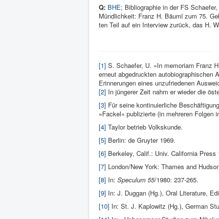
Q:
BHE
; Bibliographie in der FS Schaefer
Mündlichkeit: Franz H. Bäuml zum 75. Geb
ten Teil auf ein Inter­view zurück, das H. 
[1]
S. Schaefer, U. »In memoriam Franz H
erneut abgedruckten autobiographischen A
Erinnerungen eines unzufriedenen Ausweic
[2]
In jüngerer Zeit nahm er wieder die öst
[3]
Für seine kontinuierliche Beschäftigung
»Fackel« publizierte (in mehreren Folgen i
[4]
Taylor betrieb Volkskunde.
[5]
Berlin: de Gruyter 1969.
[6]
Berkeley, Calif.: Univ. Ca­lifornia Press
[7]
London/New York: Thames and Hudson
[8]
In:
Specu­lum 55
/1980: 237-265.
[9]
In: J. Duggan (Hg.), Oral Literature, E
[10]
In: St. J. Kaplowitz (Hg.), German Stu