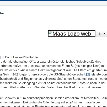
]
in Palm Dessert/Kalifornien.
 der als ehemaliger Offizier zwar ein österreichisches Selbstver­ständnis
 er­fahren mußte. Im Juni 1939 schickten die Eltern B. (als einziges Kind) mit
d, wo er bis 1942 in einem Heim un­tergebracht war. Die El­tern emi­grierten im
r Sohn 1942 folgte. Er erwarb dort die US-Staatsbürgerschaft,
[2]
leistete von
hulabschluß und Beginn eines volks­wirtschaftlichen Studi­ums; 1950-51 wurd
inen weiteren Studi­engang sieht er selbst entscheidende Anstöße noch in der
n (vermit­telt spä­ter noch über den Vater), bes. bei Karl Kraus und dessen
it Schwerpunkt im deutsch­sprachigen Be­reich (vor allem im Mittelal­ter). Sein
m er nach eigenem Bekunden die Orien­tierung auf
em­pirisches
, materialbe­
eradezu po­sitivistische Einstellung gegen die tra­ditionelle »germanistische«