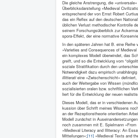
Die gleiche Anstrengung, die »universale« E
Überblicksdarstellung »Medieval Civiliza­t
entspre­chend der von Ernst Robert Cur­tiu
das ein Reflex auf den deutschen National
übli­chen Verlust methodischer Kontrolle der
seinem For­schungsüberblick zur Ackermann
spora-Effekt, der eine norma­tive Konservie
In den späteren Jahren hat B. eine Reihe vo
»Varieties and Con­sequences of Medieval Li
ein komplexes Modell überwin­det, das Schr
greift, und so die Entwicklung vom "oligolit
soziale Strati­fikation durch den unter­schi
Notwendigkeit dazu empirisch unabhän­gig
illitterati
eine »Zwischenschicht« definiert, 
auch der Weiter­gabe von Wissen (
mündlic
soziali­sierten ora­len bzw. schrift­lichen Ve
liert für die Entwick­lung der neuen realisti
Dieses Modell, das er in verschiedenen Auf
kussion über Schrift mei­nes Wissens noch n
an der Rezep­tionstheorie orientierten Ar­be
Modell zunächst in Ausein­andersetzungen mi
noch zu­sammen mit E. Spielmann »From Ill
»Medieval Lite­racy and Illiteracy: An Essa
Mitteilun­gen«;
[11]
»Medieval Texts and the 