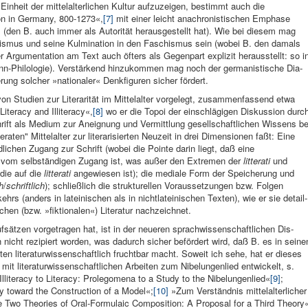
in­heit der mittelalter­lichen Kultur aufzuzeigen, bestimmt auch die
ion in Germany, 800-1273«,
[7]
mit einer leicht anachronistischen Em­phase
s (den B. auch immer als Autorität herausge­stellt hat). Wie bei diesem mag
is­mus und seine Kulmination in den Faschismus sein (wobei B. den da­mals
 Ar­gumentation am Text auch öf­ters als Ge­genpart explizit her­ausstellt: so i
-Philolo­gie). Verstär­kend hinzukom­men mag noch der germani­stische Dia­
rung sol­cher »nationaler« Denkfiguren sicher för­dert.
n Studien zur Litera­rität im Mittelalter vorge­legt, zusammen­fassend etwa
teracy and Illite­racy«,
[8]
wo er die Topoi der einschlägigen Diskus­sion durc
ift als Me­dium zur Aneignung und Vermittlung gesell­schaftlichen Wis­sens be
eraten" Mittelalter zur lite­rarisierten Neuzeit in drei Dimensionen faßt: Eine
edlichen Zugang zur Schrift (wobei die Pointe darin liegt, daß eine
 vom selbständigen Zu­gang ist, was außer den Extremen der
lit­terati
und
die auf die
litterati
angewiesen ist); die me­diale Form der Speicherung und
h
/
schriftlich
); schließlich die strukturel­len Vor­aussetzungen bzw. Fol­gen
rkehrs (anders in lateini­schen als in nichtlateini­schen Tex­ten), wie er sie detail­
­schen (bzw. »fiktionalen«) Literatur nach­zeichnet.
sät­zen vorge­tragen hat, ist in der neueren sprach­wissenschaftlichen Dis­
icht rezi­piert worden, was da­durch si­cher befördert wird, daß B. es in seine
iten literatur­wissenschaftlich fruchtbar macht. Soweit ich sehe, hat er dieses
t literatur­wissenschaftlichen Ar­beiten zum Nibelungenlied ent­wickelt, s.
iteracy to Lite­racy: Prolegomena to a Study to the Nibe­lungenlied«
[9]
;
y toward the Con­struction of a Mo­del«;
[10]
»Zum Verständnis mit­telalterlicher
Two Theories of Oral-For­mulaic Composi­tion: A Proposal for a Third Theory