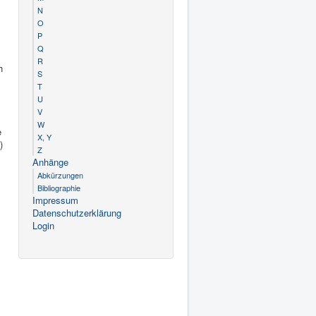
N
O
P
Q
R
h
S
T
U
V
W
e
X, Y
)
Z
Anhänge
Abkürzungen
Bibliographie
Impressum
Datenschutzerklärung
Login