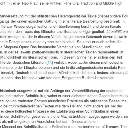
icht mit ei­ner Replik auf seine Kritiker: »The Oral Tradition and Middle High
nandersetzung mit der stilistischen Heteroge­nität der Texte (insbesondere For
­gangs der ora­len epischen Gat­tung in eine literate Bearbei­tung be­stimmt: In
literater Wissens­organisation und - überlie­ferung beruht und deren li­terate
schicht den Topos des Illitera­ten als literari­sche Figur goutiert.
Lite­rat
/
illitera
 nicht weniger als der in diesem Ver­hältnis gemachte Ge­brauch davon (etwa in
mte Re­zeptionssituation symbolisch binden). So setzt er auch selbst die
tes Magnum Opus: Das historische Verhältnis von Mündlichkeit und
, in der es je­weils (zeitgenössisch) in li­terarischen Texten repräsentiert ist,
 Mündlich­keit als litera­rischer Form. In diesem Sinne hat er schon den Teil
hte der deutschen Litera­tur«
[14]
verfaßt, wobei außer die­sen methodi­schen
tionsseite der Literatur beto­nen und sie in die zeitgenös­sische mediale Kon­
n besetzt, Deutsch tradi­tionell durch Mündlichkeit definiert), insbes. die europäi
d stehen: das Nationale wird von dem Emigranten B. dem Universalen
historisch ausgeweitet auf die Anfänge der Verschriftlichung der deutschen
r lateinischen Schriftkultur, wobei er einer dichotomischen Gegenüberstellun
utzung von tradierten Formen mündlicher Praktiken als stilistische Ressource
so bei frühmittelalterlichen Texten wie dem Heliand nicht anders als bei der
er diese kulturellen Prozesse der Etablierung einer Schriftkultur in einen
 in der Schriftkultur gesellschaftliche Machtstrukturen ausgetragen werden, so
s als mit umgekehrten Vorzeichen bei den frühneuzeitlichen
onopol der Schriftkultur, s. »Reflections on the beginnings of literacy: The