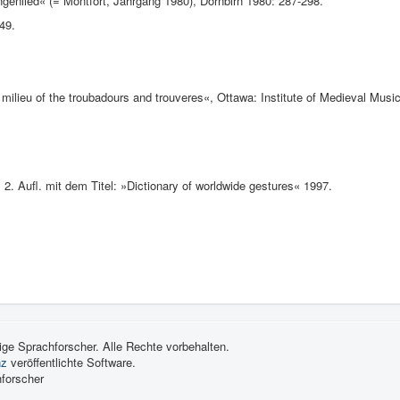
enlied« (= Montfort, Jahr­gang 1980), Dornbirn 1980: 287-298.
49.
 milieu of the troubadours and trouveres«, Ottawa: Institute of Medieval Musi
 Aufl. mit dem Titel: »Dictionary of worldwide gestures« 1997.
ge Sprachforscher. Alle Rechte vorbehalten.
nz
veröffentlichte Software.
forscher