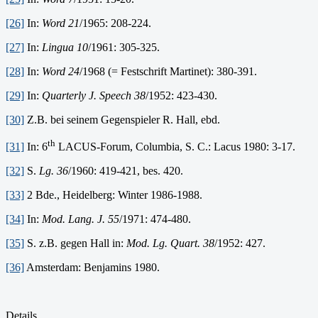
[26]
In:
Word 21
/1965: 208-224.
[27]
In:
Lingua 10
/1961: 305-325.
[28]
In:
Word 24
/1968 (= Fest­schrift Martinet): 380-391.
[29]
In:
Quarterly J. Speech 38
/1952: 423-430.
[30]
Z.B. bei seinem Gegenspieler R. Hall, ebd.
th
[31]
In: 6
LACUS-Forum, Columbia, S. C.: Lacus 1980: 3-17.
[32]
S.
Lg. 36
/1960: 419-421, bes. 420.
[33]
2 Bde., Heidelberg: Winter 1986-1988.
[34]
In:
Mod. Lang. J. 55
/1971: 474-480.
[35]
S. z.B. gegen Hall in:
Mod. Lg. Quart. 38
/1952: 427.
[36]
Amsterdam: Benjamins 1980.
Details