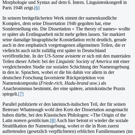
Morphologie und Syntax auf dem 6. Intern. Linguistenkongreß in
Paris 1948 zeigt.
[6]
In seinem breitgefächerten Werk nimmt der namenkundliche
Komplex, dem seine Dissertation 1946 gegolten hat, eine
Sonderstellung ein. Die Dissertation » The theory of names« wollte
er später als Erstlingsarbeit nicht mehr gelten lassen. Sie markiert
seine damalige biographische Konstellation recht deutlich, gerade
auch in den emphatisch vorgetragenen allgemeinen Teilen, die er
vielleicht auch nicht zufällig erst später in Deutschland
veröffentlichte. In der US-Szene avisierte er sich mit den materialen
Teilen dieser Arbeit: bei der
Linguistic Society of America
mit einer
vergleichenden Studie zur sozialen Schichtung der Namensgebung
in den ie. Sprachen, wobei er die bis dahin vor allem in der
deutschen Forschung favorisierte Rückprojektion von
Namenskomposita (
Friede-rich
,
Hadu-brand
usw.) als
Anachronismus bestimmt, der eine spätere, aristokratische Praxis
spiegelt.
[7]
Parallel publizierte er den lateinisch-italischen Teil, der für seinen
Betreuer Whatmough wohl den Kern der Dissertation ausgemacht
haben dürfte, bei den Klassischen Philologen: »The Origin of the
Latin
nomen gentilicium
.
[8]
Auch hier betont er wieder die soziale
Stratifikation der Namensgebung, wobei er die in Rom zuerst
auftretenden (gesetzlich verpflichteten) erblichen Familiennamen (im