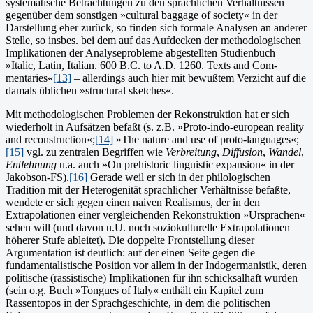
systematische Be­trachtungen zu den sprachlichen Verhältnissen
gegenüber dem son­stigen »cultural baggage of so­ciety« in der
Darstellung eher zu­rück, so finden sich formale Analysen an anderer
Stelle, so ins­bes. bei dem auf das Aufdec­ken der methodologischen
Implikationen der Analyseprobleme abgestellten Studi­enbuch
»Italic, Latin, Italian. 600 B.C. to A.D. 1260. Texts and Com­
mentaries«
[13]
– allerdings auch hier mit bewußtem Verzicht auf die
damals üblichen »structural sketches«.
Mit methodologischen Problemen der Rekonstruktion hat er sich
wie­derholt in Aufsätzen befaßt (s. z.B. »Proto-indo-european reality
and reconstruction«;
[14]
»The nature and use of proto-languages«;
[15]
vgl. zu zentralen Begriffen wie
Verbreitung
,
Diffusion
,
Wandel
,
Entlehnung
u.a. auch »On prehistoric linguistic expansion« in der
Jakobson-FS).
[16]
Gerade weil er sich in der philologischen
Tradition mit der Heterogenität sprachlicher Verhältnisse befaßte,
wendete er sich ge­gen einen naiven Realismus, der in den
Extrapola­tionen einer ver­gleichenden Rekonstruktion »Ursprachen«
sehen will (und davon u.U. noch soziokulturelle Extrapolationen
höherer Stufe ableitet). Die doppelte Frontstellung dieser
Argumentation ist deutlich: auf der einen Seite gegen die
fundamentalistische Posi­tion vor allem in der Indogermanistik, deren
politische (rassisti­sche) Implikationen für ihn schicksalhaft wurden
(sein o.g. Buch »Tongues of Italy« enthält ein Kapitel zum
Rassentopos in der Sprachgeschichte, in dem die politischen