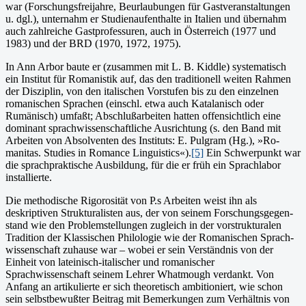
war (Forschungsfreijahre, Beurlaubun­gen für Gastveranstaltun­gen
u. dgl.), unternahm er Studienaufent­halte in Italien und übernahm
auch zahlrei­che Gastprofessuren, auch in Österreich (1977 und
1983) und der BRD (1970, 1972, 1975).
In Ann Arbor baute er (zusammen mit L. B. Kiddle) sy­stematisch
ein Institut für Romani­stik auf, das den traditionell weiten Rahmen
der Disziplin, von den italischen Vorstufen bis zu den einzelnen
romanischen Sprachen (einschl. etwa auch Katalanisch oder
Rumänisch) umfaßt; Ab­schlußarbeiten hatten offensichtlich eine
dominant sprachwissenschaftliche Ausrichtung (s. den Band mit
Arbeiten von Absolventen des Instituts: E. Pulgram (Hg.), »Ro­
manitas. Stu­dies in Romance Linguistics«).
[5]
Ein Schwerpunkt war
die sprachpraktische Ausbildung, für die er früh ein Sprachlabor
installierte.
Die methodische Rigorosität von P.s Arbeiten weist ihn als
deskriptiven Strukturalisten aus, der von seinem Forschungsgegen­
stand wie den Problemstellungen zugleich in der vorstrukturalen
Tradition der Klassischen Philologie wie der Romanischen Sprach­
wissenschaft zuhause war – wobei er sein Verständnis von der
Einheit von lateinisch-italischer und romanischer
Sprachwissenschaft seinem Lehrer Whatmough verdankt. Von
Anfang an artikulierte er sich theoretisch ambitioniert, wie schon
sein selbstbewußter Beitrag mit Bemerkungen zum Verhältnis von