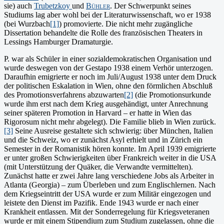
sie) auch
Trubetzkoy
und
Bühler
. Der Schwerpunkt seines
Studiums lag aber wohl bei der Literaturwissenschaft, wo er 1938
(bei Wurzbach
[1]
) promovierte. Die nicht mehr zugängliche
Dissertation behan­delte die Rolle des französischen Theaters in
Lessings Hamburger Dramaturgie.
P. war als Schüler in einer sozialdemokratischen Organisation und
wurde deswegen von der Gestapo 1938 einem Verhör unterzogen.
Daraufhin emigrierte er noch im Juli/August 1938 unter dem Druck
der politischen Eska­lation in Wien, ohne den förmlichen Ab­schluß
des Promotionsverfahrens ab­zuwarten
[2]
(die Promotionsurkunde
wurde ihm erst nach dem Krieg ausgehändigt, unter Anrechnung
seiner späteren Promotion in Harvard – er hatte in Wien das
Rigorosum nicht mehr abgelegt). Die Familie blieb in Wien zu­rück.
[3]
Seine Ausreise gestaltete sich schwierig: über München, Italien
und die Schweiz, wo er zunächst Asyl erhielt und in Zürich ein
Semester in der Romanistik hören konnte. Im April 1939 emigrierte
er unter großen Schwierigkeiten über Frankreich weiter in die USA
(mit Unterstützung der Quäker, die Ver­wandte vermittelten).
Zunächst hatte er zwei Jahre lang ver­schiedene Jobs als Arbeiter in
Atlanta (Georgia) – zum Überleben und zum Englischler­nen. Nach
dem Kriegseintritt der USA wurde er zum Mili­tär eingezogen und
leistete den Dienst im Pazifik. Ende 1943 wurde er nach einer
Krankheit entlassen. Mit der Sonderregelung für Kriegsveteranen
wurde er mit einem Stipendium zum Studium zugelas­sen, ohne die