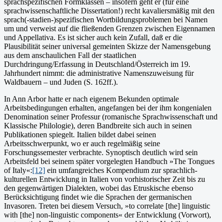
sprachspezifischen Formklassen – inso­fern geht er (für eine
sprachwissenschaftliche Dissertation!) recht kavaliersmäßig mit den
sprach(-stadien-)spezifischen Wort­bildungsproblemen bei Namen
um und verweist auf die fließenden Grenzen zwischen Eigennamen
und Appellativa. Es ist sicher auch kein Zufall, daß er die
Plausibilität seiner universal gemeinten Skizze der Namensgebung
aus dem anschaulichen Fall der staatlichen
Durchdringung/Erfassung in Deutschland/Österreich im 19.
Jahrhun­dert nimmt: die administrative Namenszuweisung für
Waldbauern – und Juden (S. 162ff.).
In Ann Arbor hatte er nach eigenem Bekunden optimale
Arbeitsbedingungen erhalten, angefangen bei der ihm kongenialen
Denomination seiner Professur (romanische Sprachwissenschaft und
Klassische Philologie), deren Bandbreite sich auch in seinen
Publikationen spiegelt. Italien bildet dabei seinen
Arbeitsschwerpunkt, wo er auch regelmäßig seine
Forschungssemester verbrachte. Synoptisch deutlich wird sein
Arbeitsfeld bei seinem später vorgelegten Handbuch »The Tongues
of Italy«:
[12]
ein umfang­reiches Kompendium zur sprachlich-
kulturellen Entwicklung in Ita­lien von vorhistorischer Zeit bis zu
den gegen­wärtigen Dialekten, wobei das Etruskische ebenso
Berücksichtigung findet wie die Spra­chen der germanischen
Invasoren. Treten bei diesem Versuch, »to correlate [the] linguistic
with [the] non-lin­guistic components« der Ent­wicklung (Vorwort),