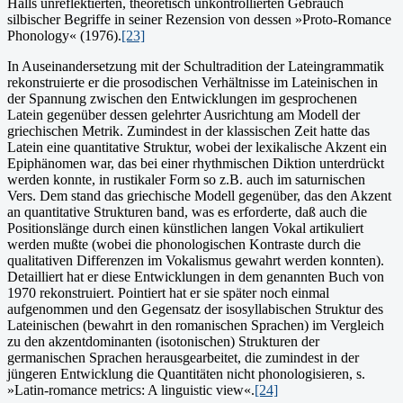
Halls unreflektierten, theoretisch unkon­trollierten Gebrauch
silbischer Begriffe in seiner Rezension von dessen »Proto-Romance
Phonology« (1976).
[23]
In Auseinandersetzung mit der Schultradition der Lateingrammatik
rekonstruierte er die prosodischen Verhältnisse im Lateinischen in
der Spannung zwischen den Entwicklungen im gesprochenen
Latein gegenüber dessen gelehrter Ausrichtung am Modell der
griechischen Metrik. Zumindest in der klassischen Zeit hatte das
Latein eine quantitative Struktur, wobei der lexikalische Akzent ein
Epiphänomen war, das bei einer rhythmischen Diktion unterdrückt
werden konnte, in rustikaler Form so z.B. auch im saturnischen
Vers. Dem stand das griechische Modell gegenüber, das den Akzent
an quantitative Strukturen band, was es erforderte, daß auch die
Positionslänge durch einen künstlichen langen Vokal artikuliert
werden mußte (wobei die phonologischen Kontraste durch die
qualitativen Differenzen im Vokalismus gewahrt werden konnten).
Detailliert hat er diese Entwicklungen in dem genannten Buch von
1970 rekonstruiert. Pointiert hat er sie später noch einmal
aufgenommen und den Gegensatz der isosyllabischen Struktur des
Lateinischen (bewahrt in den romanischen Sprachen) im Vergleich
zu den akzentdominanten (isotonischen) Strukturen der
germanischen Sprachen herausgearbeitet, die zumindest in der
jüngeren Entwicklung die Quantitäten nicht phonologisieren, s.
»Latin-romance metrics: A linguistic view«.
[24]