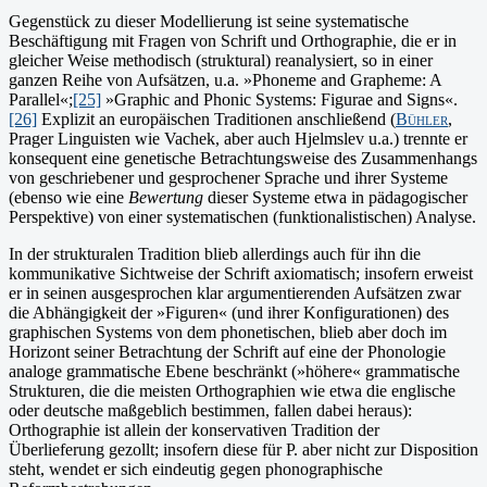
Gegenstück zu dieser Modellierung ist seine systematische
Beschäftigung mit Fragen von Schrift und Orthographie, die er in
gleicher Weise methodisch (struktural) reanalysiert, so in einer
ganzen Reihe von Aufsätzen, u.a. »Phoneme and Grapheme: A
Parallel«;
[25]
»Graphic and Phonic Systems: Figurae and Signs«.
[26]
Explizit an europäischen Traditionen an­schließend (
Bühler
,
Prager Linguisten wie Vachek, aber auch Hjelms­lev u.a.) trennte er
konsequent eine genetische Betrachtungs­weise des Zusammenhangs
von geschriebener und gesprochener Spra­che und ihrer Systeme
(ebenso wie eine
Bewertung
dieser Systeme etwa in pädagogischer
Perspektive) von einer systematischen (funk­tionalistischen) Analyse.
In der strukturalen Tradition blieb allerdings auch für ihn die
kommunikative Sichtweise der Schrift axiomatisch; insofern erweist
er in seinen ausgesprochen klar argumentierenden Aufsätzen zwar
die Abhängigkeit der »Figuren« (und ihrer Konfigurationen) des
graphischen Systems von dem phoneti­schen, blieb aber doch im
Horizont seiner Betrachtung der Schrift auf eine der Phonologie
analoge grammatische Ebene be­schränkt (»höhere« grammatische
Strukturen, die die meisten Ortho­graphien wie etwa die englische
oder deutsche maßgeblich bestim­men, fallen dabei heraus):
Orthographie ist allein der konservati­ven Tradition der
Überlieferung gezollt; insofern diese für P. aber nicht zur Disposition
steht, wendet er sich eindeu­tig gegen phonographische