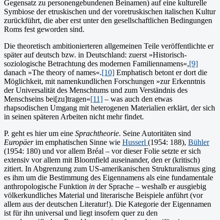
Gegensatz zu personengebundenen Beinamen) auf eine kulturelle
Symbiose der etruskischen und der voretruskischen italischen Kultur
zurückführt, die aber erst unter den gesellschaftlichen Bedingungen
Roms fest geworden sind.
Die theoretisch ambitionierteren allgemeinen Teile veröffentlichte er
später auf deutsch bzw. in Deutschland: zuerst »Historisch-
soziologische Betrachtung des modernen Familiennamens«,
[9]
danach »The theory of names«.
[10]
Emphatisch betont er dort die
Möglichkeit, mit namenkundlichen Forschungen »zur Erkenntnis
der Universalität des Menschtums und zum Verständnis des
Menschseins bei[zu]tragen«
[11]
– was auch den etwas
rhapsodischen Umgang mit heterogenen Materialien erklärt, der sich
in seinen späteren Arbeiten nicht mehr findet.
P. geht es hier um eine
Sprachtheorie
. Seine Autoritäten sind
Europäer
im empha­tischen Sinne wie
Husserl
(1954: 188),
Bühler
(1954: 180) und vor allem Bréal – vor dieser Folie setzte er sich
extensiv vor allem mit Bloomfield auseinander, den er (kritisch)
zitiert. In Abgrenzung zum US-amerikanischen Strukturalismus ging
es ihm um die Bestimmung des Eigennamens als eine fundamentale
an­thropologische Funktion
in
der Sprache – weshalb er ausgiebig
völ­kerkundliches Material und literarische Beispiele anführt (vor
allem aus der deutschen Lite­ratur!). Die Kategorie der Eigennamen
ist für ihn universal und liegt insofern quer zu den