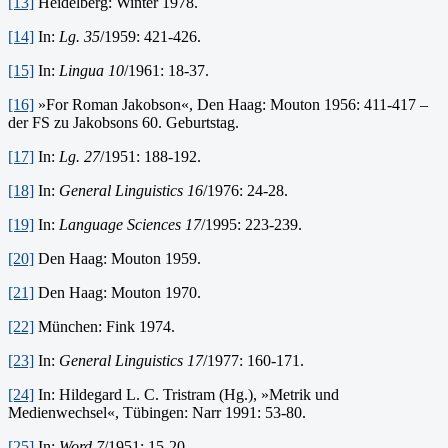
[13]
Heidelberg: Winter 1978.
[14]
In:
Lg. 35
/1959: 421-426.
[15]
In:
Lingua 10
/1961: 18-37.
[16]
»For Roman Jakob­son«, Den Haag: Mouton 1956: 411-417 –
der FS zu Jakobsons 60. Geburtstag.
[17]
In:
Lg. 27
/1951: 188-192.
[18]
In:
General Linguistics 16
/1976: 24-28.
[19]
In:
Language Sciences 17
/1995: 223-239.
[20]
Den Haag: Mouton 1959.
[21]
Den Haag: Mouton 1970.
[22]
München: Fink 1974.
[23]
In:
General Linguistics 17
/1977: 160-171.
[24]
In: Hildegard L. C. Tristram (Hg.), »Metrik und
Medienwechsel«, Tübingen: Narr 1991: 53-80.
[25]
In:
Word 7
/1951: 15-20.