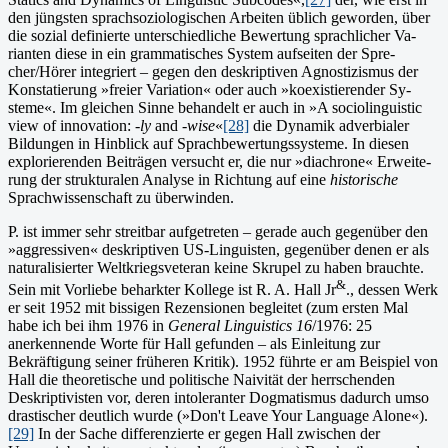
den jüngsten sprachsoziologischen Arbeiten üblich geworden, über
die sozial definierte unterschiedliche Bewertung sprachlicher Va­
rianten diese in ein grammatisches System aufseiten der Spre­
cher/Hörer integriert – gegen den deskriptiven Agnostizismus der
Konstatierung »freier Variation« oder auch »koexistierender Sy­
steme«. Im gleichen Sinne behandelt er auch in »A sociolinguistic
view of innovation: -
ly
and -
wise
«
[28]
die Dynamik adverbialer
Bildungen in Hinblick auf Sprachbewertungssysteme. In diesen
explorierenden Beiträgen versucht er, die nur »diachrone« Erweite­
rung der struk­turalen Analyse in Richtung auf eine
historische
Sprachwissen­schaft zu überwinden.
P. ist immer sehr streitbar aufgetreten – gerade auch gegenüber den
»aggressiven« deskriptiven US-Linguisten, gegenüber denen er als
naturalisierter Weltkriegsveteran keine Skrupel zu haben brauchte.
&
Sein mit Vorliebe beharkter Kollege ist R. A. Hall Jr
., dessen Werk
er seit 1952 mit bissigen Rezensionen begleitet (zum ersten Mal
habe ich bei ihm 1976 in
General Linguistics 16
/1976: 25
anerkennende Worte für Hall gefunden – als Einleitung zur
Bekräftigung seiner früheren Kritik). 1952 führte er am Beispiel von
Hall die theoretische und politische Naivität der herrschenden
Deskriptivisten vor, deren intoleranter Dogmatismus dadurch umso
drastischer deutlich wurde (»Don't Leave Your Language Alone«).
[29]
In der Sache differenzierte er gegen Hall zwi­schen der