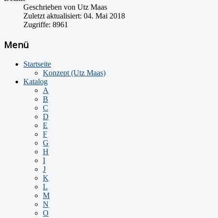
Geschrieben von
Utz Maas
Zuletzt aktualisiert: 04. Mai 2018
Zugriffe: 8961
Menü
Startseite
Konzept (Utz Maas)
Katalog
A
B
C
D
E
F
G
H
I
J
K
L
M
N
O