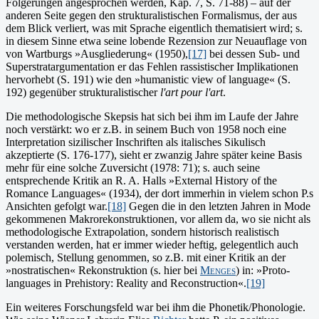
Folgerungen angesprochen werden, Kap. 7, S. 71-88) – auf der
anderen Seite gegen den strukturali­stischen Formalis­mus, der aus
dem Blick verliert, was mit Sprache eigentlich thematisiert wird; s.
in diesem Sinne etwa seine lo­bende Rezension zur Neuauf­lage von
von Wartburgs »Ausgliederung« (1950),
[17]
bei dessen Sub- und
Super­stratargumentation er das Fehlen rassi­stischer Implikationen
her­vorhebt (S. 191) wie den »humanistic view of language« (S.
192) gegen­über strukturalistischer
l'art pour l'art
.
Die methodologische Skepsis hat sich bei ihm im Laufe der Jahre
noch verstärkt: wo er z.B. in seinem Buch von 1958 noch eine
Interpretation sizilischer Inschriften als italisches Sikulisch
akzeptierte (S. 176-177), sieht er zwanzig Jahre später keine Ba­sis
mehr für eine solche Zu­versicht (1978: 71); s. auch seine
entsprechende Kritik an R. A. Halls »External History of the
Romance Languages« (1934), der dort immerhin in vielem schon P.s
Ansichten gefolgt war.
[18]
Gegen die in den letzten Jahren in Mode
gekommenen Makrorekonstruktionen, vor allem da, wo sie nicht als
methodologische Extrapolation, sondern historisch realistisch
verstanden werden, hat er immer wieder heftig, gelegentlich auch
polemisch, Stellung genommen, so z.B. mit einer Kritik an der
»nostratischen« Rekonstruktion (s. hier bei
Menges
) in: »Proto-
languages in Prehistory: Reality and Reconstruction«.
[19]
Ein weiteres Forschungsfeld war bei ihm die Phonetik/Phonologie.