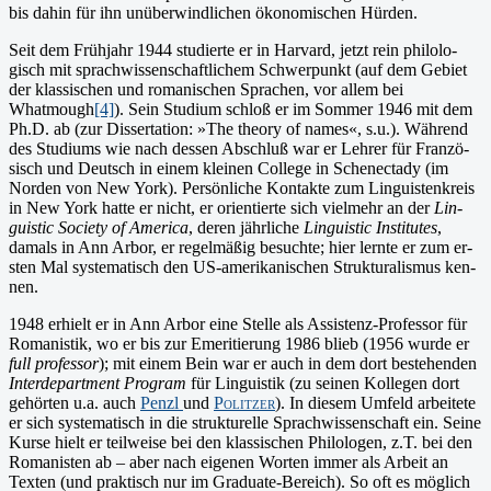
bis dahin für ihn unüberwindlichen ökonomischen Hür­den.
Seit dem Frühjahr 1944 studierte er in Harvard, jetzt rein philolo­
gisch mit sprachwissenschaft­lichem Schwerpunkt (auf dem Gebiet
der klassischen und romanischen Sprachen, vor allem bei
Whatmough
[4]
). Sein Studium schloß er im Sommer 1946 mit dem
Ph.D. ab (zur Disser­tation: »The theory of na­mes«, s.u.). Während
des Studiums wie nach dessen Abschluß war er Lehrer für Franzö­
sisch und Deutsch in einem kleinen College in Schenectady (im
Nor­den von New York). Persönliche Kontakte zum Lin­guistenkreis
in New York hatte er nicht, er orientierte sich vielmehr an der
Lin­
guistic Society of America
, deren jährliche
Linguistic Institutes
,
damals in Ann Arbor, er regelmäßig besuchte; hier lernte er zum er­
sten Mal syste­matisch den US-amerikanischen Strukturalismus ken­
nen.
1948 erhielt er in Ann Arbor eine Stelle als Assistenz-Pro­fessor für
Romanistik, wo er bis zur Emeritierung 1986 blieb (1956 wurde er
full professor
); mit einem Bein war er auch in dem dort beste­henden
Interdepart­ment Program
für Linguistik (zu seinen Kollegen dort
gehörten u.a. auch
Penzl
und
Politzer
). In diesem Umfeld ar­beitete
er sich systematisch in die strukturelle Sprachwissenschaft ein. Seine
Kurse hielt er teilweise bei den klassi­schen Philologen, z.T. bei den
Romanisten ab – aber nach eigenen Worten immer als Arbeit an
Texten (und praktisch nur im Graduate-Be­reich). So oft es mög­lich