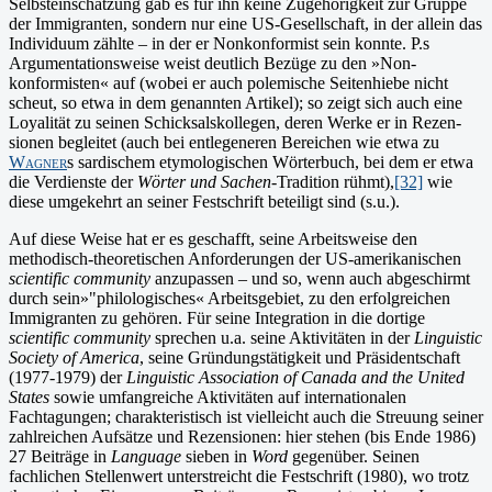
Selbsteinschätzung gab es für ihn keine Zugehörigkeit zur Gruppe
der Immigranten, sondern nur eine US-Ge­sellschaft, in der allein das
Individuum zählte – in der er Non­konformist sein konnte. P.s
Argumentationsweise weist deutlich Bezüge zu den »Non­
konformisten« auf (wobei er auch polemische Seitenhiebe nicht
scheut, so etwa in dem genannten Artikel); so zeigt sich auch eine
Loyalität zu seinen Schicksalskollegen, deren Werke er in Rezen­
sionen begleitet (auch bei entlegeneren Bereichen wie etwa zu
Wagner
s sardischem etymologischen Wörterbuch, bei dem er etwa
die Verdienste der
Wörter und Sachen
-Tradition rühmt),
[32]
wie
diese umgekehrt an seiner Fest­schrift beteiligt sind (s.u.).
Auf diese Weise hat er es ge­schafft, seine Arbeitsweise den
methodisch-theoretischen Anforde­rungen der US-amerikanischen
scientific community
anzupas­sen – und so, wenn auch abgeschirmt
durch sein»"philologisches« Arbeitsge­biet, zu den erfolgreichen
Immigranten zu gehören. Für seine Inte­gration in die dortige
scientific community
sprechen u.a. seine Aktivitäten in der
Linguistic
Society of America
, seine Grün­dungstätigkeit und Präsidentschaft
(1977-1979) der
Linguistic Asso­ciation of Canada and the United
States
sowie umfangreiche Akti­vitäten auf internationalen
Fachtagungen; charakteristisch ist vielleicht auch die Streuung seiner
zahlreichen Aufsätze und Re­zensionen: hier stehen (bis Ende 1986)
27 Beiträge in
Language
sieben in
Word
gegenüber. Seinen
fachlichen Stellenwert unterstreicht die Festschrift (1980), wo trotz