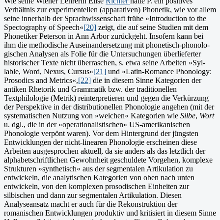
Wie seine Wiener Lehrerin Elise
Richter
hatte P. ein positives
Verhältnis zur expe­rimentellen (apparativen) Phonetik, wie vor allem
seine innerhalb der Sprachwissenschaft frühe »Introduction to the
Spectogra­phy of Speech«
[20]
zeigt, die auf seine Studien mit dem
Phonetiker Peterson in Ann Arbor zurückgeht. Insofern kann bei
ihm die methodische Auseinandersetzung mit phonetisch-phonolo­
gischen Analysen als Folie für die Untersuchungen überlie­ferter
historischer Texte nicht überraschen, s. etwa seine Arbei­ten »Syl­
lable, Word, Nexus, Cursus«
[21]
und »Latin-Ro­mance Phonology:
Prosodics and Metrics«,
[22]
die in diesem Sinne Kategorien der
antiken Rhetorik und Grammatik bzw. der traditionellen
Textphilologie (Metrik) reinterpretieren und gegen die Verkürzung
der Perspektive in der distri­butionellen Phono­logie angehen (mit der
systematischen Nutzung von »weichen« Kate­gorien wie
Silbe
,
Wort
u. dgl., die in der »operatio­nalistischen« US-amerikanischen
Phonologie verpönt waren). Vor dem Hintergrund der jüngsten
Entwicklungen der nicht-linearen Phonologie erscheinen diese
Arbeiten ausgesprochen aktuell, da sie anders als das letztlich der
alphabetschriftlichen Gewohnheit geschuldete Vorgehen, komplexe
Strukturen »synthetisch« aus der segmentalen Artikulation zu
entwickeln, die analytischen Kategorien von oben nach unten
entwickeln, von den komplexen prosodischen Einheiten zur
silbischen und dann zur segmentalen Artikulation. Diesen
Analyseansatz macht er auch für die Rekonstruktion der
romanischen Entwicklungen produktiv und kritisiert in diesem Sinne