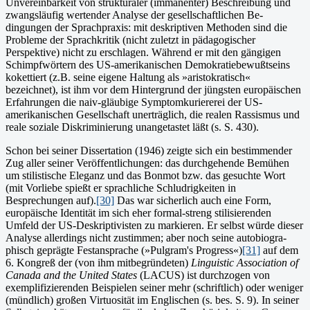
Unvereinbarkeit von strukturaler (immanenter) Beschrei­bung und
zwangsläufig wertender Analyse der gesellschaftlichen Be­
dingungen der Sprachpraxis: mit deskriptiven Methoden sind die
Probleme der Sprachkritik (nicht zuletzt in pädagogischer
Perspektive) nicht zu erschlagen. Während er mit den gängigen
Schimpfwörtern des US-amerika­nischen Demokratiebewußtseins
kokettiert (z.B. seine eigene Hal­tung als »aristokratisch«
bezeichnet), ist ihm vor dem Hintergrund der jüngsten europäischen
Erfahrungen die naiv-gläubige Symptomku­riererei der US-
amerikanischen Gesellschaft unerträglich, die re­alen Rassismus und
reale soziale Diskriminierung unangetastet läßt (s. S. 430).
Schon bei seiner Dissertation (1946) zeigte sich ein bestimmender
Zug aller seiner Veröffentlichungen: das durchge­hende Bemühen
um stilisti­sche Eleganz und das Bonmot bzw. das ge­suchte Wort
(mit Vorliebe spießt er sprachliche Schludrigkeiten in
Besprechungen auf).
[30]
Das war sicherlich auch eine Form,
europäische Identi­tät im sich eher formal-streng stilisierenden
Umfeld der US-De­skriptivisten zu markieren. Er selbst würde dieser
Analyse aller­dings nicht zustimmen; aber noch seine autobiogra­
phisch geprägte Festansprache (»Pulgram's Progress«)
[31]
auf dem
6. Kongreß der (von ihm mitbegründeten)
Linguistic Association of
Canada and the United States
(LACUS) ist durchzogen von
exemplifizierenden Beispielen seiner mehr (schriftlich) oder weniger
(mündlich) großen Virtuosi­tät im Englischen (s. bes. S. 9). In seiner