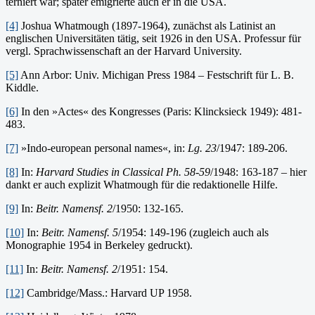
terniert war; später emigrierte auch er in die USA.
[4]
Joshua Whatmough (1897-1964), zunächst als Latinist an
englischen Universitäten tätig, seit 1926 in den USA. Professur für
vergl. Sprachwissenschaft an der Harvard University.
[5]
Ann Ar­bor: Univ. Michigan Press 1984 – Festschrift für L. B.
Kiddle.
[6]
In den »Actes« des Kongresses (Paris: Klincksieck 1949): 481-
483.
[7]
»Indo-european personal names«, in:
Lg. 23
/1947: 189-206.
[8]
In:
Harvard Studies in Classical Ph. 58-59
/1948: 163-187 – hier
dankt er auch explizit Whatmough für die redaktionelle Hilfe.
[9]
In:
Beitr. Namensf. 2
/1950: 132-165.
[10]
In:
Beitr. Namensf. 5
/1954: 149-196 (zugleich auch als
Monographie 1954 in Berkeley gedruckt).
[11]
In:
Beitr. Namensf. 2
/1951: 154.
[12]
Cambridge/Mass.: Harvard UP 1958.