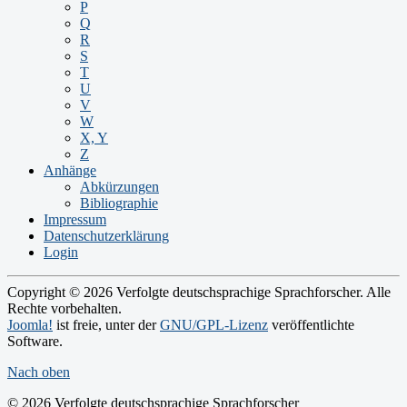
P
Q
R
S
T
U
V
W
X, Y
Z
Anhänge
Abkürzungen
Bibliographie
Impressum
Datenschutzerklärung
Login
Copyright © 2026 Verfolgte deutschsprachige Sprachforscher. Alle
Rechte vorbehalten.
Joomla!
ist freie, unter der
GNU/GPL-Lizenz
veröffentlichte
Software.
Nach oben
© 2026 Verfolgte deutschsprachige Sprachforscher