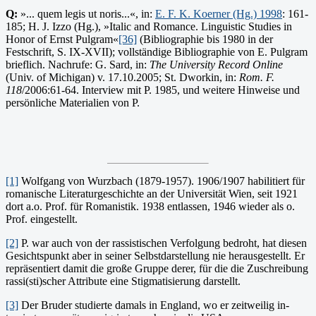
Q:
»... quem legis ut noris...«, in:
E. F. K. Koerner (Hg.) 1998
: 161-
185; H. J. Izzo (Hg.), »Italic and Romance. Linguistic Stu­dies in
Honor of Ernst Pulgram«
[36]
(Bibliographie bis 1980 in der
Festschrift, S. IX-XVII); vollständige Bibliographie von E. Pulgram
brieflich. Nachrufe: G. Sard, in:
The University Record Online
(Univ. of Michigan) v. 17.10.2005; St. Dworkin, in:
Rom. F.
118
/2006:61-64. Interview mit P. 1985, und weitere Hinweise und
persönliche Materialien von P.
[1]
Wolfgang von Wurzbach (1879-1957). 1906/1907 habilitiert für
romanische Literaturgeschichte an der Universität Wien, seit 1921
dort a.o. Prof. für Romanistik. 1938 entlassen, 1946 wieder als o.
Prof. eingestellt.
[2]
P. war auch von der rassistischen Verfolgung bedroht, hat diesen
Gesichtspunkt aber in seiner Selbstdarstellung nie herausgestellt. Er
repräsentiert damit die große Gruppe derer, für die die Zuschreibung
rassi(sti)scher Attribute eine Stigmatisierung darstellt.
[3]
Der Bruder stu­dierte damals in England, wo er zeitweilig in­