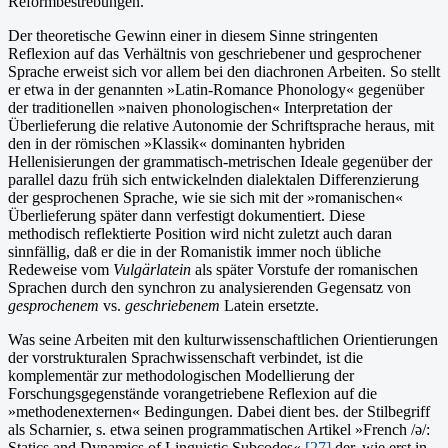
Reformbestrebungen.
Der theoretische Gewinn einer in diesem Sinne stringenten
Reflexion auf das Ver­hältnis von geschriebener und ge­sprochener
Sprache er­weist sich vor allem bei den diachronen Arbeiten. So stellt
er etwa in der ge­nannten »Latin-Romance Phonology« gegenüber
der traditio­nellen »naiven phonologischen« Interpreta­tion der
Überlieferung die re­lative Autonomie der Schriftsprache heraus, mit
den in der römischen »Klassik« dominanten hybri­den
Hellenisierungen der gram­matisch-metrischen Ideale gegenüber der
parallel dazu früh sich entwickelnden dialektalen Differenzie­rung
der gesprochenen Spra­che, wie sie sich mit der »romanischen«
Überlieferung später dann verfestigt dokumentiert. Diese
methodisch reflektierte Position wird nicht zuletzt auch daran
sinnfällig, daß er die in der Romanistik immer noch übliche
Redeweise vom
Vulgärlatein
als später Vorstufe der romanischen
Sprachen durch den synchron zu analysierenden Gegensatz von
gesprochenem
vs.
geschriebenem
Latein ersetzte.
Was seine Arbeiten mit den kulturwissen­schaftlichen Orientierungen
der vorstrukturalen Sprachwissen­schaft verbindet, ist die
komplementär zur methodologischen Model­lierung der
Forschungsgegenstände vorangetriebene Reflexion auf die
»methodenexternen« Bedingungen. Dabei dient bes. der Stilbegriff
als Scharnier, s. etwa seinen pro­grammatischen Artikel »French /
ə
/:
Statics and Dynamics of Lingui­stic Subcodes«,
[27]
der, wie erst in