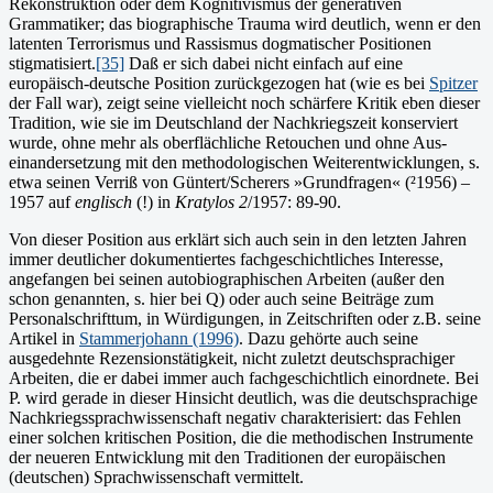
Rekonstruktion oder dem Kognitivismus der generativen
Grammatiker; das biographische Trauma wird deutlich, wenn er den
latenten Terrorismus und Rassismus dogma­tischer Positionen
stigmatisiert.
[35]
Daß er sich dabei nicht einfach auf eine
europäisch-deutsche Position zurückgezogen hat (wie es bei
Spitzer
der Fall war), zeigt seine vielleicht noch schärfere Kritik eben die­ser
Tradition, wie sie im Deutschland der Nachkriegszeit konser­viert
wurde, ohne mehr als oberflächliche Retouchen und ohne Aus­
einandersetzung mit den methodologischen Weiterentwicklungen, s.
etwa seinen Verriß von Güntert/Scherers »Grundfragen« (²1956) –
1957 auf
englisch
(!) in
Kratylos 2
/1957: 89-90.
Von dieser Position aus erklärt sich auch sein in den letzten Jahren
immer deutlicher dokumentiertes fachgeschichtliches Interesse,
angefangen bei seinen autobiographischen Arbeiten (außer den
schon genannten, s. hier bei Q) oder auch seine Beiträge zum
Personalschrifttum, in Würdigungen, in Zeitschriften oder z.B. seine
Artikel in
Stammerjohann (1996)
. Dazu gehörte auch seine
ausgedehnte Rezensionstätigkeit, nicht zuletzt deutschsprachiger
Arbeiten, die er dabei immer auch fachgeschichtlich einordnete. Bei
P. wird gerade in dieser Hinsicht deutlich, was die deutschsprachige
Nachkriegssprachwissenschaft negativ charakterisiert: das Fehlen
einer solchen kritischen Position, die die methodischen Instrumente
der neueren Entwicklung mit den Traditionen der europäischen
(deutschen) Sprachwissenschaft vermittelt.