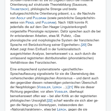
Orientierung auf strukturale Theo­riebildung (Saussure,
Trubetzkoy
), philologische Strenge und breite
kulturgeschichtliche Orientierung präsent, s.u. die Nach­rufe
von
Adolf
und
Pulgram
(sowie persönliche Gesprächshin­
weise von
Penzl
und
Pulgram
). Nach 1926 konnte R.
jedenfalls die auf dem Den Haager Linguistenkongreß
vorgestellte Phonologie rezipieren. Dafür sprechen auch die bei
ihr entstandenen Arbeiten, etwa M. Pulletz, »Das
phonologische und morphologische System der französischen
Sprache mit Berücksichtung seiner Eigenheiten«.
[20]
Die
Arbeit zeigt ihren Einflusß in der funktionalistisch
ausgerichteten Analyse, bemerkenswert v.a. auch durch die
umfassend registrierten distributionellen (phonotaktischen)
Verhältnisse des Französischen.
Eine entsprechend systematisierte »ganzheitliche«
Sprachauffassung signalisierte für sie die Über­windung des
vor­herrschenden philologischen Atomismus – und damit auch
den gegen­über diesem notwendigen polemischen Überschuß
der Neophilologen (
Vossler
,
Lerch
...).
[21]
Wie sie dieser
Richtung gegenüber, vor allem
Vossler
, überhaupt
bemerkens­wert offen war – bei aller Kritik an der registrierten
phi­lologischen Un­sorgfalt;
[22]
scharf wandte sie sich aber ge­
gen die Neigung zu Stereotypen, insbesondere den
»Nationalcharak­teren«, etwa bei
Lerch
, gegen die sie