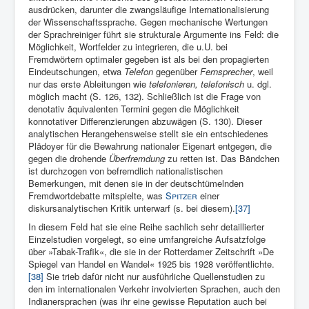
ausdrücken, darunter die zwangsläufige Internationalisierung
der Wissenschaftssprache. Gegen mechanische Wertungen
der Sprachreiniger führt sie strukturale Argumente ins Feld: die
Möglichkeit, Wortfelder zu integrieren, die u.U. bei
Fremdwörtern optimaler gegeben ist als bei den propagierten
Eindeutschungen, etwa
Telefon
gegenüber
Fernsprecher
, weil
nur das erste Ableitungen wie
telefonieren, telefonisch
u. dgl.
möglich macht (S. 126, 132). Schließlich ist die Frage von
denotativ äquivalenten Termini gegen die Möglichkeit
konnotativer Differenzierungen abzuwägen (S. 130). Dieser
analytischen Herangehensweise stellt sie ein entschiedenes
Plädoyer für die Bewahrung nationaler Eigenart entgegen, die
gegen die drohende
Überfremdung
zu retten ist. Das Bändchen
ist durchzogen von befremdlich nationalistischen
Bemerkungen, mit denen sie in der deutschtümelnden
Fremdwortdebatte mitspielte, was
Spitzer
einer
diskursanalytischen Kritik unterwarf (s. bei diesem).
[37]
In diesem Feld hat sie eine Reihe sachlich sehr detaillierter
Einzelstudien vorgelegt, so eine umfangreiche Aufsatzfolge
über »Tabak-Trafik«, die sie in der Rotterdamer Zeitschrift »De
Spiegel van Handel en Wandel« 1925 bis 1928 veröffentlichte.
[38]
Sie trieb dafür nicht nur ausführliche Quellenstudien zu
den im internationalen Verkehr involvierten Sprachen, auch den
Indianersprachen (was ihr eine gewisse Reputation auch bei