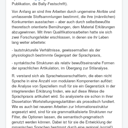
Publikation, die Bally-Festschrift).
Von Anfang an sind ihre Arbeiten durch ungemeine Akribie und
umfassende Stoffsammlungen bestimmt, die ihre (männlichen)
Konkurrenten ausstachen – aber auch durch selbstbewußte
theoretisch orientierte Bemühungen, dem Material Erklärungen
abzugewinnen. Mit ihren Qualifikationsarbeiten hatte sie sich
zwei Forschungsfelder erschlossen, in denen sie ihr Leben
lang weiter arbeitete:
- lautstrukturelle Verhältnisse, gewissermaßen als der
physiologisch bestimmte Gegenpart der Sprachpraxis,
- syntaktische Strukturen als relativ bewußtseinsnahe Formen
der sprachlichen Artikulation, im Übergang zur Stilanalyse.
R. verstand sich als Sprachwissenschaftlerin, die eben nicht
Sprache in eine Anzahl von modularen Komponenten auflöst:
die Analyse von Speziellem muß für sie ein Gegenstück in der
integrierenden Erklärung finden, wie auf diese Weise die
Sprachpraxis artikuliert wird. So analysierte sie schon in ihrer
Dissertation Wortstellungsregularitäten als prosodisch fundiert.
Wie es auch bei neueren Arbeiten zur Informationsstruktur
angesetzt wird, sind für sie grammatikalisierte Strukturen nur
Filter, die Optionen lassen, die semantisch-pragmatisch
genutzt werden können. Dabei ist für sie die Entwicklung der
romanischen Sprachen bestimmt durch eine regional (sozial!)