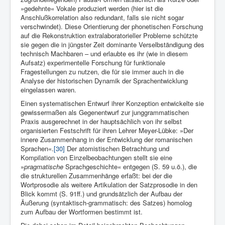
»gedehnte« Vokale produziert werden (hier ist die
Anschlußkorrelation also redundant, falls sie nicht sogar
verschwindet). Diese Orientierung der phonetischen Forschung
auf die Rekonstruktion extralaboratorieller Probleme schützte
sie gegen die in jüngster Zeit dominante Verselbständigung des
technisch Ma­chbaren – und erlaubte es ihr (wie in diesem
Aufsatz) experi­mentelle Forschung für funktionale
Fragestellungen zu nutzen, die für sie immer auch in die
Analyse der historischen Dynamik der Sprachentwicklung
eingelassen waren.
Einen systematischen Entwurf ihrer Konzeption entwickelte sie
gewissermaßen als Gegenentwurf zur junggrammatischen
Praxis ausgerechnet in der hauptsächlich von ihr selbst
organisierten Festschrift für ihren Lehrer Meyer-Lübke: »Der
innere Zusammenhang in der Entwicklung der romanischen
Sprachen«.
[30]
Der atomistischen Betrachtung und
Kompilation von Einzelbeobachtungen stellt sie eine
»
pragmatische
Sprachgeschichte« entgegen (S. 59 u.ö.), die
die strukturellen Zusammenhänge erfaßt: bei der die
Wortprosodie als weitere Artikulation der Satzprosodie in den
Blick kommt (S. 91ff.) und grundsätzlich der Aufbau der
Äußerung (syntaktisch-grammatisch: des Satzes) homolog
zum Aufbau der Wortformen bestimmt ist.