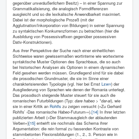
gegenüber
unveräußerlichem
Besitz) – in einer Spannung zur
Grammatikalisierung, die analogisch Formdifferenzen
ausgleicht und so die lexikalische Anwendbarkeit maximiert.
Dabei ist der morphologische Prozeß (mit der
Agglutination/Inkorporation von Bildungen) in seiner Spannung
zu syntaktischen Konkurrenzformen zu betrachten (hier die
Ausbildung von Possessivaffixen gegenüber possessiven
Dativ-Konstruktionen).
Aus ihrer Perspektive der Suche nach einer einheitlichen
Sichtweise waren gewissermaßen wortinterne wie wortexterne
syntaktische Muster Optionen des Sprachbaus, die so auch
bei historischen Analysen als Optionen in einem dynamischen
Feld gesehen werden müssen. Grundlegend sind für sie dabei
die prosodischen Grundmuster, die sie im Sinne einer
charakterisierenden Typologie (vgl. hier bei Ernst
Lewy
) der
Ausgliederung von Sprachen wie denen der Romania unterlegt.
Das prosodisch steigende Muster steuert für sie auch die
romanischen Futurbildungen (Typ:
dare habeo
> *
dar-ai
), wie
sie in einer Kritik an
Rohlfs
zu zeigen versucht (»Zu Gerhard
Rohlfs’ ›Das romanische
Habeo
-Futurum‹«).
[14]
In ihrer letzten
publizierten Arbeit (»Der Stammausgleich der ablautenden
Verben«)
[15]
entwirft sie nochmals das Schema ihrer
Argumentation: die rein formal zu fassenden Kontraste von
stammbetonten Flexionsbildungen (1., 2., 3. Person wie in