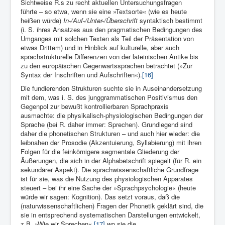
Sichtweise R.s zu recht aktuellen Untersuchungsfragen
führte – so etwa, wenn sie eine »Textsorte« (wie es heute
heißen würde)
In-/Auf-/Unter-/Überschrift
syntaktisch bestimmt
(i. S. ihres Ansatzes aus den pragmatischen Bedingungen des
Umganges mit solchen Texten als Teil der Präsentation von
etwas Drittem) und in Hinblick auf kul­turelle, aber auch
sprachstrukturelle Differenzen von der lateini­schen Antike bis
zu den europäischen Gegenwartssprachen betrachtet (»Zur
Syntax der Inschriften und Aufschriften«).
[16]
Die fundierenden Strukturen suchte sie in Auseinandersetzung
mit dem, was i. S. des junggrammatischen Positivismus den
Gegenpol zur bewußt kontrollierbaren Sprachpraxis
ausmachte: die physikalisch-physiologischen Bedingungen der
Sprache (bei R. daher immer: Sprechen). Grundlegend sind
daher die phonetischen Strukturen – und auch hier wieder: die
leibnahen der Prosodie (Akzentuierung, Syllabierung) mit ihren
Folgen für die feinkörnigere segmentale Gliederung der
Äußerungen, die sich in der Alphabetschrift spiegelt (für R. ein
sekundärer Aspekt). Die sprachwissenschaftliche Grundfrage
ist für sie, was die Nutzung des physiologischen Apparates
steuert – bei ihr eine Sache der »Sprachpsychologie« (heute
würde wir sagen: Kognition). Das setzt voraus, daß die
(naturwissenschaftlichen) Fragen der Phonetik geklärt sind, die
sie in entsprechend systematischen Darstellungen entwickelt,
z.B. »Wie wir Sprechen«,
[17]
wo sie die