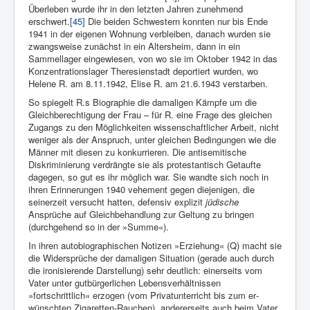
Überleben wurde ihr in den letzten Jahren zunehmend
erschwert.
[45]
Die beiden Schwestern konnten nur bis Ende
1941 in der eigenen Wohnung verbleiben, danach wurden sie
zwangsweise zunächst in ein Altersheim, dann in ein
Sammellager eingewiesen, von wo sie im Oktober 1942 in das
Konzentrationslager Theresienstadt deportiert wurden, wo
Helene R. am 8.11.1942, Elise R. am 21.6.1943 verstarben.
So spiegelt R.s Biographie die damaligen Kämpfe um die
Gleichberech­tigung der Frau – für R. eine Frage des gleichen
Zugangs zu den Möglichkeiten wissenschaftlicher Arbeit, nicht
weniger als der Anspruch, unter gleichen Bedingungen wie die
Männer mit diesen zu konkurrieren. Die antisemitische
Diskriminierung verdrängte sie als protestantisch Getaufte
dagegen, so gut es ihr möglich war. Sie wandte sich noch in
ihren Erinnerungen 1940 vehement gegen diejenigen, die
seinerzeit versucht hatten, defensiv explizit
jüdische
Ansprüche auf Gleichbehandlung zur Geltung zu bringen
(durchgehend so in der »Summe«).
In ihren autobiographischen Notizen »Erziehung« (Q) macht sie
die Widersprüche der damaligen Situation (gerade auch durch
die ironisierende Darstellung) sehr deut­lich: einerseits vom
Vater unter gutbürgerlichen Lebensverhältnis­sen
»fortschrittlich« erzogen (vom Privatunterricht bis zum er­
wünschten Zigaretten-Rauchen), andererseits auch beim Vater