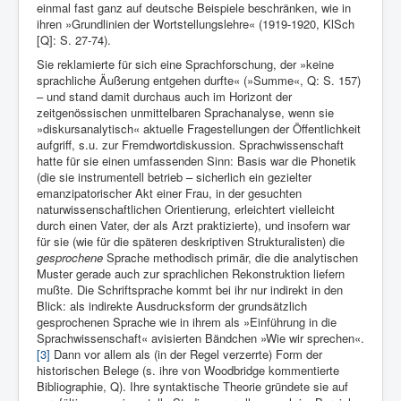
einmal fast ganz auf deutsche Beispiele beschränken, wie in
ihren »Grund­linien der Wortstellungslehre« (1919-1920, KlSch
[Q]: S. 27-74).
Sie reklamierte für sich eine Sprachforschung, der »keine
sprachliche Äußerung entgehen durfte« (»Summe«, Q: S. 157)
– und stand damit durchaus auch im Horizont der
zeitgenössischen unmittelbaren Sprachanalyse, wenn sie
»diskursanalytisch« aktuelle Fragestellungen der Öffentlichkeit
aufgriff, s.u. zur Fremdwortdiskussion. Sprachwissenschaft
hatte für sie einen umfassenden Sinn: Basis war die Phonetik
(die sie instrumentell betrieb – sicherlich ein ge­zielter
emanzipatorischer Akt einer Frau, in der gesuchten
naturwissenschaftlichen Orientierung, erleichtert vielleicht
durch einen Vater, der als Arzt praktizierte), und insofern war
für sie (wie für die späteren deskriptiven Strukturalisten) die
gesprochene
Sprache methodisch primär, die die analytischen
Mu­ster gerade auch zur sprachlichen Rekonstruktion liefern
mußte. Die Schriftsprache kommt bei ihr nur indirekt in den
Blick: als indirekte Ausdrucksform der grundsätzlich
gesprochenen Sprache wie in ihrem als »Einführung in die
Sprachwissenschaft« avisierten Bändchen »Wie wir sprechen«.
[3]
Dann vor allem als (in der Regel verzerrte) Form der
historischen Belege (s. ihre von Woodbridge kommentierte
Bibliographie, Q). Ihre syntaktische Theorie gründete sie auf