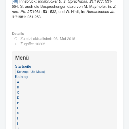
[46]
Innsbruck:
Innsbrucker B. z. Sprachwiss. 21
/1977: 531-
554. S. auch die Besprechungen dazu von M. Mayrhofer, in:
Z.
rom. Ph. 97
/1981: 531-532, und W. Hirdt, in:
Romanisches Jb.
31
/1981: 251-253.
Details
Zuletzt aktualisiert: 08. Mai 2018
Zugriffe: 10205
Menü
Startseite
Konzept (Utz Maas)
Katalog
A
B
C
D
E
F
G
H
I
J