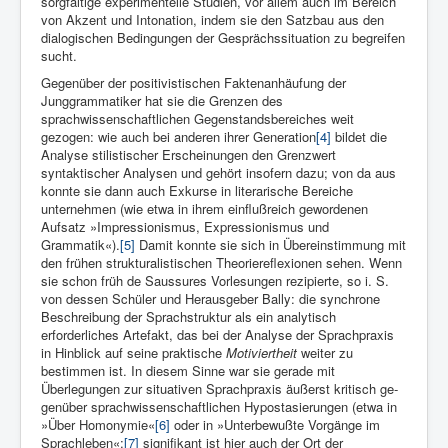
sorgfältige experimentelle Studien, vor allem auch im Bereich
von Akzent und Intona­tion, indem sie den Satzbau aus den
dialogischen Bedingungen der Gesprächssitua­tion zu begrei­fen
sucht.
Gegenüber der positivistischen Faktenanhäufung der
Junggrammatiker hat sie die Grenzen des
sprachwissenschaftlichen Gegenstandsberei­ches weit
gezogen: wie auch bei anderen ihrer Generation
[4]
bildet die
Analyse stili­stischer Erscheinungen den Grenzwert
syntaktischer Analysen und ge­hört insofern dazu; von da aus
konnte sie dann auch Ex­kurse in literarische Bereiche
unternehmen (wie etwa in ihrem einfluß­reich gewordenen
Aufsatz »Impressionismus, Expressionismus und
Grammatik«).
[5]
Damit konnte sie sich in Übereinstimmung mit
den frü­hen strukturalistischen Theoriereflexionen sehen. Wenn
sie schon früh de Saussures Vorlesungen rezipierte, so i. S.
von dessen Schü­ler und Herausgeber Bally: die synchrone
Beschreibung der Sprach­struktur als ein analytisch
erforderliches Artefakt, das bei der Analyse der Sprachpraxis
in Hinblick auf seine praktische
Moti­viertheit
weiter zu
bestimmen ist. In diesem Sinne war sie gerade mit
Überlegungen zur situativen Sprachpraxis äußerst kritisch ge­
genüber sprachwissenschaftlichen Hypostasierungen (etwa in
»Über Homonymie«
[6]
oder in »Unterbewußte Vor­gänge im
Sprachleben«;
[7]
signifikant ist hier auch der Ort der