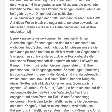
durchweg auf Hilfe angewiesen war. Alles, was die gewohnte
bürgerliche Welt aus der Ordnung zu bringen drohte, lehnte sie
heftig ab, so v.a. Dingen bei den politischen
Auseinandersetzungen nach 1918 und dann wieder nach 1932.
Auf diese Weise brach sie sogar mit ansonsten bewunderten
Menschen, wenn sie diese als Parteigänger der Sozialisten
entdeckte.
[42]
Bemerkenswerterweise kommen in ihren persönlichen
Aufzeichnungen Erinnerungen an den für sie ansonsten so
wichtigen Hugo Schuchardt nicht vor. Mit diesem wusste sie
sich auch politisch konform (auch hier wieder im Gegensatz zu
Spitzer
); ihm schickte sie so z.B. eine Postkarte, die die
technische Errungenschaft der österreichischen Luftwaffe im
Kampf mit dem russischen Gegner demonstriert.
[43]
Ihre
patriotischen und kriegsbegeisterten Bemerkungen (durchweg
ist von »tapferen Kriegern« die Rede), sind v.a. da befremdlich,
wo sie auch noch 1940 in diesem Tenor über den Krieg als
etwas Großes schreibt, das Opfer verlangt (eben auch ihr
eigenes, »Summe«, Q: S. 191). Vor 1938 hatte sie sich auf der
antidemokratischen Seite in der
Vaterländischen Front
engagiert und offen Partei für Dollfuß und Schuschnigg
genommen. Nach dem Ersten Weltkrieg hatte sie Bedenken,
an einem Kongreß in Italien teilzunehmen, weil doch »die
Italiener uns im Weltkrieg verraten [haben]«, (»Summe«, Q: S.