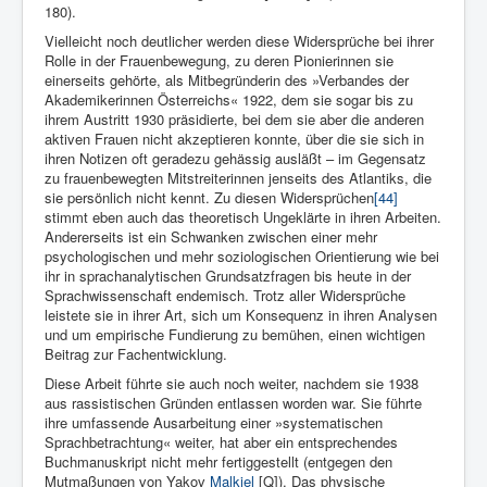
180).
Vielleicht noch deutlicher werden diese Widersprüche bei ihrer
Rolle in der Frauenbewegung, zu deren Pionierinnen sie
einerseits gehörte, als Mitbegründerin des »Verbandes der
Akademikerinnen Österreichs« 1922, dem sie sogar bis zu
ihrem Austritt 1930 präsidierte, bei dem sie aber die anderen
aktiven Frauen nicht akzeptieren konnte, über die sie sich in
ihren Notizen oft geradezu gehässig ausläßt – im Gegensatz
zu frauenbewegten Mitstreiterinnen jenseits des Atlantiks, die
sie persönlich nicht kennt. Zu diesen Widersprüchen
[44]
stimmt eben auch das theoretisch Ungeklärte in ihren Arbeiten.
Andererseits ist ein Schwanken zwischen einer mehr
psychologischen und mehr soziologischen Orientierung wie bei
ihr in sprachanalytischen Grundsatzfragen bis heute in der
Sprachwissenschaft endemisch. Trotz aller Widersprüche
leistete sie in ihrer Art, sich um Konsequenz in ihren Analysen
und um empirische Fundierung zu bemühen, einen wichtigen
Beitrag zur Fachentwicklung.
Diese Arbeit führte sie auch noch weiter, nachdem sie 1938
aus rassistischen Gründen entlassen worden war. Sie führte
ihre umfassende Ausarbeitung einer »systematischen
Sprachbe­trachtung« weiter, hat aber ein entsprechendes
Buchmanuskript nicht mehr fertiggestellt (entgegen den
Mutmaßungen von Yakov
Malkiel
[Q]). Das physische