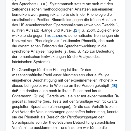
des Sprechers« u.a.). Systematisch setzte sie sich mit den
zeitgenössischen methodologischen Ansätzen auseinander:
bemerkenswert genug reklamierte sie in der Phonologie die
»realistische« Position Bloomfields gegen die frühen Ansätze
des US-amerikanischen Operationalismus (etwa von Twaddell),
s. ih­ren Aufsatz »Länge und Kürze«,
[27]
S. 256ff. Zugleich ent­
wickelte sie gegen
Trubetzkoy
s schematische Trennungen ein
Konzept von Phonologie als funktionaler Phonetik, das auch
die dynamischen Faktoren der Sprachentwicklung in die
synchrone Analyse integrierte (s. bes. S. 425 zur Bedeutung
der romanischen Entwicklungen für die Analyse des
lateinischen Systems).
Die Grundlage für diese Haltung ist ihre für das
wissenschaftliche Profil einer Altro­manistin eher auffällige
eingehende Beschäfti­gung mit der experi­mentellen Phonetik –
dieses Lehrgebiet war in Wien so an ihre Per­son geknüpft,
[28]
daß sie darüber auch noch in ih­rem Ruhestand las (s.
Christmann, Q: 24). Gerade weil sie hier mit experimen­teller Ri­
gorosität forschte (bes. Tests auf der Grundlage von rückwärts
ge­spielten Sprachaufzeichnungen), für die das Verhältnis zum
Arzt-Vater die Voraussetzungen geschaffen haben mag, konnte
sie die Phonetik als Bereich der
Randbedingungen
der
Sprachpraxis von der theoretischen Betrachtung sprachlicher
Ver­hältnisse aus­klammern – und insofern war für sie die