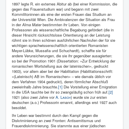
1897 legte R. ein externes Abitur ab (bei einer Kommission, die
gegen das Frauenstudium war) und be­gann mit zwei
Kommilitoninnen als eine der ersten Frauen das Studium an
der Universität Wien. Die Ambivalenzen der Situation als Frau
in der
Alma Mater
bestim­mten ihr Leben. Von einigen
Professoren als wissenschaftliche Bega­bung gefördert (die in
dieser Hinsicht rücksichtslose Orientierung an der Leistung
rühmt sie in ihren schönen ausführlichen Nachrufen der für sie
wichtigen sprachwissenschaftlich orientierten Romani­sten
Meyer-Lübke, Mussafia und Schuchardt), schaffte sie für
andere Verunsicherungen, die sie ihr gegenüber ausagierten:
so bei der Promotion 1901 (Dissertation: »Zur Entwicklung der
romanischen Wortstellung aus der lateinischen«, gedruckt
1903), vor allem aber bei der Habilitation (Habilitationsschrift:
»(Lateinisch) AB im Romanischen« – wie damals üblich vor
dem Verfahren 1904 gedruckt), deren förmlicher Abschluß
zweieinhalb Jahre brauchte.
[1]
Die Vorstellung einer Emigration
in die USA tauchte bei ihr so zwangsläufig schon früh auf.
[2]
1921 (also zwei Jahre vor
A.
Lasch
) wurde sie zur ersten
deutschen (a.o.) Professorin ernannt, allerdings erst 1927 auch
besoldet.
Ihr Leben war bestimmt durch den Kampf gegen die
Diskriminierung an zwei Fronten: Antisemitismus und
Frauendiskriminierung. Sie stammte aus einer jüdischen