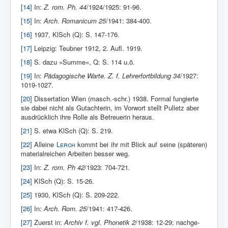
[14]
In:
Z. rom. Ph. 44
/1924/1925: 91-96.
[15]
In:
Arch. Romanicum 25
/1941: 384-400.
[16]
1937, KlSch (Q): S. 147-176.
[17]
Leipzig: Teubner 1912, 2. Aufl. 1919.
[18]
S. dazu »Summe«, Q: S. 114 u.ö.
[19]
In:
Pädagogische Warte. Z. f. Lehrerfortbildung 34
/1927:
1019-1027.
[20]
Dissertation Wien (masch.-schr.) 1938. Formal fungierte
sie dabei nicht als Gutachterin, im Vorwort stellt Pulletz aber
ausdrücklich ihre Rolle als Betreuerin heraus.
[21]
S. etwa KlSch (Q): S. 219.
[22]
Alleine
Lerch
kommt bei ihr mit Blick auf seine (späteren)
materialreichen Arbeiten besser weg.
[23]
In:
Z. rom. Ph 42
/1923: 704-721.
[24]
KlSch (Q): S. 15-26.
[25]
1930, KlSch (Q): S. 209-222.
[26]
In:
Arch. Rom. 25
/1941: 417-426.
[27]
Zuerst in:
Archiv
f. vgl. Phonetik 2
/1938: 12-29; nachge­