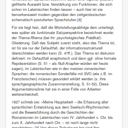
gefilterte Auswahl bzw. Verstärkung von Funktionen, die sich
schon im Lateinischen finden lassen – auch hier ist sie
bemerkenswert modern gegenüber den zeitgenössischen
schematisch postulierten Sprachstufen.
[8]
Für sie liegt fest, daß die Wortstellungsabfolge dem unterliegt,
was später als
funktionale Satzperspektive
bezeichnet wurde:
der
Thema-Rhema
(bei ihr:
psychologisches Prädikat
)-
Gliederung. Daß das Subjekt zuerst steht, also das Thema ist,
ist für sie nur der Defaultfall, der informationsstrukturell
überschrieben werden kann (S. 47ff.). Das Thema ist diskursiv
definiert: im Defaultfall anaphorisch und dann ggf. ohne formale
Repräsentation (S. 51 – als
Null-Anapher
würden wir heute
sagen), im Lateinischen wie in den meisten romanischen
Sprachen: die romanischen Sonderfälle mit SVO (wie z.B. im
Französischen) müssen gesondert erklärt werden (s. ihre
sprachgeographische Zusammenstellung, S. 51-52). Diese
Argumentationslinie hat sie in einer Fülle von Arbeiten
weiterentwickelt.
1927 schrieb sie: »Meine Hauptarbeit – die Erfassung aller
sprachlichen Entwicklung aus dem Seelisch-Rhythmischen
und die Be­weisführung durch die Geschichten der
Romanismen im Lateinischen vom IV. Jahrhundert v. Chr. bis
zum X. Jahrhundert nach Chr. – ist noch lange nicht
geschrieben«.
[9]
Von dieser Ziel­setzung her sind ihre