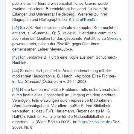
publizierte. Ihr literaturwissenschaftliches Œuvre wurde
zweimal mit einem Ehrendoktorat honoriert (Universität
Erlangen und Universität Heidelberg). Weiteres zu ihrer
Biographie und Bibliographie bei
Keintzel/Korotin
.
[42]
So z.B. Barbusse, den sie als verkappten Kommunisten
entlarvt, s. »Summe«, Q: S. 212-213. Hier dürfte vermutlich
auch eine der Quellen für das gespannte Verhältnis zu
Spitzer
gewesen sein, neben der Rivalität gegenüber ihrem
gemeinsamen Lehrer Meyer-Lübke.
[43]
Ich verdanke B. Hurch eine Kopie aus dem Schuchardt-
Nachlaß.
[44]
S. dazu jetzt pointiert in Auseinandersetzung mit der
modischen Hagiographie, B. Hurch, »Apropos Elise Richter«,
in:
Der Standard
(Österreich) v. 29.11.2008.
[45]
Hinzu kamen materielle Probleme: teils selbstverschuldet
durch finanzielles Ungeschick im Umgang mit dem ererbten
Vermögen, teils erzwungen durch repressive Maßnahmen
(Vermögensabgaben). Vor allem mußte R. ihre Bibliothek
verkaufen, s. dazu F.-R. Hausmann, Rezension zu M. G.
Hall/Ch. Köstner, »... allerlei für die Nationalbibliothek zu
ergattern ...« (Wien: Böhlau 2006), in:
http://iaslonline.de
(Dez.
2008), Nr. 8.