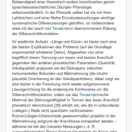
Notwendigkeit einer theo­retisch an­ders konstituierten genuin
sprachwissenschaft­lichen Dis­ziplin Pho­nologie
selbstverständlich. In der Phonetik selbst hat sie mit ih­ren
Lehrbüchern und einer Reihe Einzelunter­suchungen wichtige
sy­stematische Differenzierungen getroffen, so insbesondere
etwa mit der (auch von
Trubetzkoy
übernommenen) Klä­rung
der Silbenschnitt­korrelation.
Ihr erwähnter Aufsatz »Länge und Kürze« ist heute noch eine
der besten Explikationen des Pro­blems (auf der Grundlage
experimentell erhobener Daten). Abgesehen von einer
begrifflich klaren Trennung von losem und festem An­schluß
gegenüber den anderen phonetischen Parametern (Quantität,
Vokalqualität) analysiert sie die Diskrepanz zwischen
instrumen­tellen Befunden und Wahrnehmung (die intuitiv
plausible Orientie­rung an den Vokalquantitäten); dabei zeigt sie
eine bis­her in der Forschung nicht wieder aufgenommene
Lösungsrichtung für die endemische Kontroverse um die
Silbenschnittkorrelation: indem sie das
Trubetzkoy
sche
Merkmal der
Dehnungsfähigkeit
in Termen des
losen Anschluß
phonetisch rekonstruiert,
[29]
erklärt sie, wie die in verbundener
(»allegro«) Rede nicht quantitativ verifizierbaren
Kürzen/Längen-Unterschiede gewissermaßen projektiv in der
Wahrneh­mung aufgrund der Anschlüsse extrapoliert werden –
während sie bei den (neueren Messungen i. d. R.
zugrundeliegenden) Pausa-Formen tatsächlich als Kürze oder