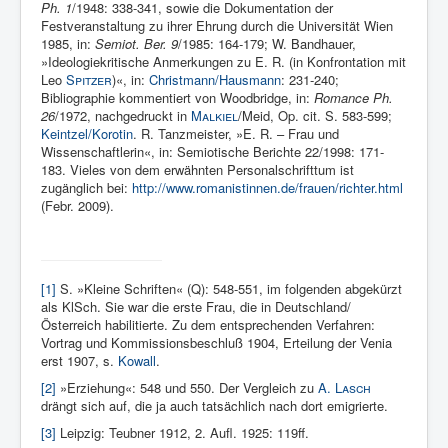
Ph. 1
/1948: 338-341, sowie die Dokumentation der
Festveranstaltung zu ihrer Ehrung durch die Universität Wien
1985, in:
Semiot. Ber. 9
/1985: 164-179; W. Bandhauer,
»Ideologiekritische Anmerkungen zu E. R. (in Konfrontation mit
Leo
Spitzer
)«, in:
Christmann/Hausmann
: 231-240;
Bibliographie kommentiert von Woodbridge, in:
Romance Ph.
26
/1972, nachgedruckt in
Malkiel
/Meid, Op. cit. S. 583-599;
Keintzel/Korotin
. R. Tanzmeister, »E. R. – Frau und
Wissenschaftlerin«, in: Semiotische Berichte 22/1998: 171-
183. Vieles von dem erwähnten Personalschrifttum ist
zugänglich bei:
http://www.romanistinnen.de/frauen/richter.html
(Febr. 2009).
[1]
S. »Kleine Schriften« (Q): 548-551, im folgenden abgekürzt
als KlSch. Sie war die erste Frau, die in Deutschland/
Österreich habilitierte. Zu dem entsprechenden Verfahren:
Vortrag und Kommissionsbeschluß 1904, Erteilung der Venia
erst 1907, s.
Kowall
.
[2]
»Erziehung«: 548 und 550. Der Vergleich zu
A. Lasch
drängt sich auf, die ja auch tatsächlich nach dort emi­grierte.
[3]
Leipzig: Teubner 1912, 2. Aufl. 1925: 119ff.