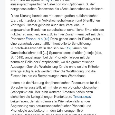
einzelsprachspezifische Selektion von Optionen i. S. der
zeitgenössischen Redeweise als »Artikulationsbasis« definiert.
Diese Klärung betrieb sie mit einem großen aufklärerischen
Elan, nicht zuletzt in Volkshochschulkursen und öffentlichen
Vorträgen. Hierher gehören auch ihre Versuche, in
angewandten Bereichen sprachwissenschaftliche Erkenntnisse
nutzbar zu machen, wie z.B. in ihrer Zusammenarbeit mit dem
Phoniater
Fröschels
.
[18]
Dazu gehört auch ihr Plädoyer für
eine sprachwissenschaftlich kontrollierte Schulbildung
»Sprachwissenschaft in der Schule«:
[19]
»Auch der
Grundschullehrer soll [...] Sprachwissenschaftler [sein]« (ebd.
S. 1019); angefangen bei der Phonetik (wieder mit der
zentralen Rolle der Satzphonetik, wo die grammatischen
Aussagen über die Wortstellung für sie ohne solche Kriterien
zwangsläufig falsch werden) über die Wortbildung und die
Flexion bis hin zu Betrachtungen zum Wortschatz.
Indem sie die Nutzung der phonetischen Ressourcen für die
Sprache herausstellt, nimmt sie einen protophonologischen
Standpunkt ein. Bei ihren weiteren Arbeiten haben dazu
sicherlich die kollegial engen Kontakte zu
Trubetzkoy
beigetragen, der sich damals in Wien ebenfalls an der
Abgrenzung von naturwissenschaftlicher Phonetik und
Phonologie abarbeitete. In den Erinnerungen ihrer
Schüler-/HörerInnen ist sie so zugleich durch die moderne