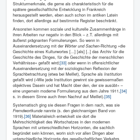
Strukturmerkmale, die gerne als charakteristisch für die
spätere gesellschaftliche Entwicklung in Frankreich
herausgestellt werden, eben auch schon im antiken Latein
finden, dort allerdings auf bestimmte Register beschränkt.
Ansonsten kommen soziale und kulturelle Zusammenhänge in
ihren Arbeiten nur negativ in den Blick – z.T. allerdings mit
äußerst prägnanten Formulierun­gen. So wenn in
Auseinandersetzung mit der
Wörter und Sachen
-Richtung »die
Geschichte eines Kulturwortes [...] [als] [..] das Archiv für die
Geschichte des Dinges, für die Ge­schichte der menschlichen
Verhältnisse« gefaßt wird;
[33]
oder wenn in of­fensichtlicher
Auseinandersetzung mit der soziologischen Reflexion der
Sprachbetrachtung (etwa bei Meillet), Sprache als
Institution
gefaßt wird (»Wie jede Insti­tution gewinnt sie gewis­sermaßen
objektives Dasein und hat Macht über den, der sie ausübt« –
eine ungemein moderne Formulierung aus dem Jahre 1911,
[34]
s. in diesem Sinne auch ihren Nachruf auf Meillet).
[35]
Systematisch ging sie diesen Fragen in dem nach, was sie
Fremdwortkunde
nannte (s. den gleichnamigen Band von
1919).
[36]
Materialreich entwickelt sie dort die
Mehrschichtigkeit des Wortschatzes in den modernen
Sprachen mit unterschiedlichen Horizonten, die sachlich
begründet sein können, worin sich vor allen Dingen aber
unterschiedliche Horizonte des gesellschaftlichen Verkehrs