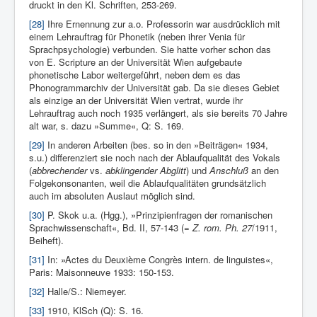
druckt in den Kl. Schriften, 253-269.
[28]
Ihre Ernennung zur a.o. Professorin war ausdrücklich mit
einem Lehrauftrag für Phonetik (neben ihrer Venia für
Sprachpsychologie) verbunden. Sie hatte vorher schon das
von E. Scripture an der Universität Wien aufgebaute
phonetische Labor weitergeführt, neben dem es das
Phonogrammarchiv der Universität gab. Da sie dieses Gebiet
als einzige an der Universität Wien vertrat, wurde ihr
Lehrauftrag auch noch 1935 verlängert, als sie bereits 70 Jahre
alt war, s. dazu »Summe«, Q: S. 169.
[29]
In anderen Arbeiten (bes. so in den »Beiträgen« 1934,
s.u.) differenziert sie noch nach der Ablaufqualität des Vokals
(
abbrechender
vs.
abklingender
Abglitt
) und
Anschluß
an den
Folgekonsonanten, weil die Ablaufqualitäten grundsätzlich
auch im absoluten Auslaut möglich sind.
[30]
P. Skok u.a. (Hgg.), »Prinzipienfragen der romanischen
Sprachwissenschaft«, Bd. II, 57-143 (=
Z. rom. Ph. 27
/1911,
Beiheft).
[31]
In: »Actes du Deuxième Congrès intern. de linguistes«,
Paris: Maisonneuve 1933: 150-153.
[32]
Halle/S.: Niemeyer.
[33]
1910, KlSch (Q): S. 16.