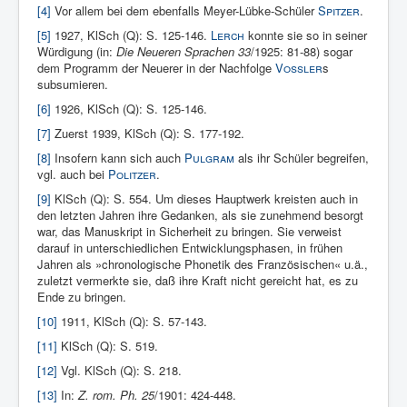
[4]
Vor allem bei dem ebenfalls Meyer-Lübke-Schüler
Spitzer
.
[5]
1927, KlSch (Q): S. 125-146.
Lerch
konnte sie so in seiner
Würdigung (in:
Die Neueren Sprachen 33
/1925: 81-88) sogar
dem Programm der Neuerer in der Nachfolge
Vossler
s
subsumieren.
[6]
1926, KlSch (Q): S. 125-146.
[7]
Zuerst 1939, KlSch (Q): S. 177-192.
[8]
Insofern kann sich auch
Pulgram
als ihr Schüler begreifen,
vgl. auch bei
Politzer
.
[9]
KlSch (Q): S. 554. Um dieses Hauptwerk kreisten auch in
den letzten Jahren ihre Gedanken, als sie zunehmend besorgt
war, das Manuskript in Sicherheit zu bringen. Sie verweist
darauf in unterschiedlichen Entwicklungsphasen, in frühen
Jahren als »chronologische Phonetik des Französischen« u.ä.,
zuletzt vermerkte sie, daß ihre Kraft nicht gereicht hat, es zu
Ende zu bringen.
[10]
1911, KlSch (Q): S. 57-143.
[11]
KlSch (Q): S. 519.
[12]
Vgl. KlSch (Q): S. 218.
[13]
In:
Z. rom. Ph. 25
/1901: 424-448.