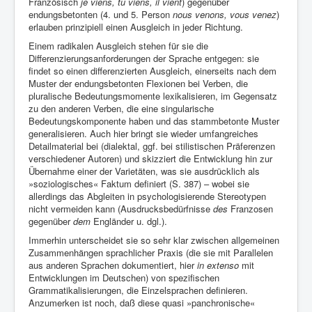
Französisch
je viens, tu viens, il vient
) gegenüber
endungsbetonten (4. und 5. Person
nous venons, vous venez
)
erlauben prinzipiell einen Ausgleich in jeder Richtung.
Einem radikalen Ausgleich stehen für sie die
Differenzierungsanforderungen der Sprache entgegen: sie
findet so einen differenzierten Ausgleich, einerseits nach dem
Muster der endungsbetonten Flexionen bei Verben, die
pluralische Bedeutungsmomente lexikalisieren, im Gegensatz
zu den anderen Verben, die eine singularische
Bedeutungskomponente haben und das stammbetonte Muster
generalisieren. Auch hier bringt sie wieder umfangreiches
Detailmaterial bei (dialektal, ggf. bei stilistischen Präferenzen
verschiedener Autoren) und skizziert die Entwicklung hin zur
Übernahme einer der Varietäten, was sie ausdrücklich als
»soziologisches« Faktum definiert (S. 387) – wobei sie
allerdings das Abgleiten in psychologisierende Stereotypen
nicht vermeiden kann (Ausdrucksbedürfnisse
des
Franzosen
gegenüber
dem
Engländer u. dgl.).
Immerhin unterscheidet sie so sehr klar zwischen allgemeinen
Zusammenhängen sprachlicher Praxis (die sie mit Parallelen
aus anderen Sprachen dokumentiert, hier
in extenso
mit
Entwicklungen im Deutschen) von spezifischen
Grammatikalisierungen, die Einzelsprachen definieren.
Anzumerken ist noch, daß diese quasi »panchronische«