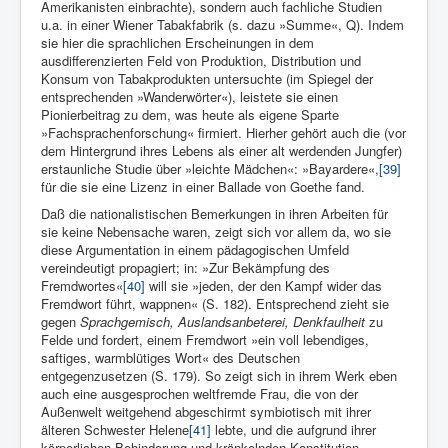
Amerikanisten einbrachte), sondern auch fachliche Studien
u.a. in einer Wiener Tabakfabrik (s. dazu »Summe«, Q). Indem
sie hier die sprachlichen Erscheinungen in dem
ausdifferenzierten Feld von Produktion, Distribution und
Konsum von Tabakprodukten untersuchte (im Spiegel der
entsprechenden »Wanderwörter«), leistete sie einen
Pionierbeitrag zu dem, was heute als eigene Sparte
»Fachsprachenforschung« firmiert. Hierher gehört auch die (vor
dem Hintergrund ihres Lebens als einer alt werdenden Jungfer)
erstaunliche Studie über »leichte Mädchen«: »Bayardere«,
[39]
für die sie eine Lizenz in einer Ballade von Goethe fand.
Daß die nationalistischen Bemerkungen in ihren Arbeiten für
sie keine Nebensache waren, zeigt sich vor allem da, wo sie
diese Argumentation in einem pädagogischen Umfeld
vereindeutigt propagiert; in: »Zur Bekämpfung des
Fremdwortes«
[40]
will sie »jeden, der den Kampf wider das
Fremdwort führt, wappnen« (S. 182). Entsprechend zieht sie
gegen
Sprachgemisch, Auslandsanbeterei, Denkfaulheit
zu
Felde und fordert, einem Fremdwort »ein voll lebendiges,
saftiges, warmblütiges Wort« des Deutschen
entgegenzusetzen (S. 179). So zeigt sich in ihrem Werk eben
auch eine ausgesprochen weltfremde Frau, die von der
Außenwelt weitgehend abgeschirmt symbiotisch mit ihrer
älteren Schwester Helene
[41]
lebte, und die aufgrund ihrer
körperlichen Behinderung und kränkelnden Konstitution