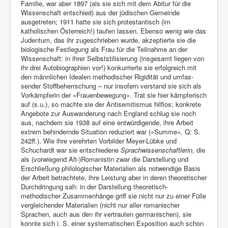
Familie, war aber 1897 (als sie sich mit dem Abitur für die
Wissenschaft entschied) aus der jüdischen Gemeinde
ausgetreten; 1911 hatte sie sich protestantisch (im
katholischen Österreich!) taufen lassen. Ebenso wenig wie das
Judentum, das ihr zugeschrieben wurde, akzeptierte sie die
biologische Festlegung als Frau für die Teilnahme an der
Wissenschaft: in ihrer Selbststilisierung (insgesamt lie­gen von
ihr drei Autobiogra­phien vor!) konkurrierte sie erfolg­reich mit
den männlichen Idealen methodischer Rigidität und umfas­
sender Stoffbeherrschung – nur insofern verstand sie sich als
Vorkämpferin der »Frauenbewegung«. Trat sie hier kämpferisch
auf (s.u.), so machte sie der Antisemitismus hilf­los; konkrete
Angebote zur Auswanderung nach England schlug sie noch
aus, nachdem sie 1938 auf eine entwürdigende, ihre Arbeit
extrem behindernde Situation reduziert war (»Summe«, Q: S.
242ff.). Wie ihre verehrten Vorbilder Meyer-Lübke und
Schuchardt war sie entschiedene
Sprachwissenschaftlerin
, die
als (vorwiegend Alt-)Romanistin zwar die Darstellung und
Erschließung philologischer Materialien als notwendige Basis
der Arbeit betrachtete, ihre Lei­stung aber in deren theoretischer
Durchdringung sah: in der Dar­stellung theoretisch-
methodischer Zusammenhänge griff sie nicht nur zu einer Fülle
vergleichender Materialien (nicht nur al­ler romanischer
Sprachen, auch aus den ihr vertrauten germani­schen), sie
konnte sich i. S. einer systematischen Exposition auch schon