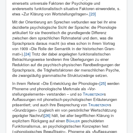
einerseits univer­sale Fakto­ren der Psychologie und
andererseits funktionalistisch situative Faktoren einwendete, s.
etwa »Zur Klärung von Wortstel­lungsfragen«.
[23]
Mit der Orientierung am Sprechen verbunden war bei ihr eine
dezidierte psychologi­sche Sicht der Sprache: die Phonologie
artikuliert für sie theore­tisch die grundlegende Differenz
zwischen dem sprachlichen Rohma­terial und dem, was die
Sprachpraxis daraus macht (so etwa schon in ihrem Vortrag
von 1909 »Die Rolle der Semantik in der hi­storischen Gram­
mati«).
[24]
Trotz der dabei an­gelegten funk­tionalistischen
Betrachtungsweise tendieren ihre Überlegungen zu einer
Reduktion auf die psychisch-physischen Rand­bedingungen der
Sprachpraxis, die Trägheitsfaktoren der menschli­chen Psyche,
die zwangsläufig grammatische Strukturzwänge setzen.
In ihrem Referat »Die Entwicklung der Phonologie«
[25]
werden
Phoneme und phonologische Merkmale als »Vor­
stellungselemente« verstanden – und so
Trubetzkoy
s
Auffassungen mit phonetisch-psychologischen Erläuterungen
präsentiert; und auch ihre Besprechung von
Trubetzkoy
s
»Grundzügen« (zugleich ein von persönlicher Wertschätzung
geprägter Nachruf)
[26]
hält, bei aller begrifflichen Klärung in
expli­zitem Rückgang auf einen
Bühler
geschuldeten
Funktionalismus, an psychologistischen Konzepten fest
(»phonologisches Bewußtsein«, Phoneme als »Auffassungen