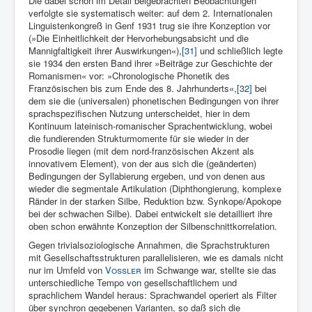
Die dabei schon im Detail beigebrachten Beobachtungen
verfolgte sie systematisch weiter: auf dem 2. Internationalen
Linguistenkongreß in Genf 1931 trug sie ihre Konzeption vor
(»Die Einheitlichkeit der Hervorhebungsabsicht und die
Mannigfaltigkeit ihrer Auswirkungen«),
[31]
und schließlich legte
sie 1934 den ersten Band ihrer »Beiträge zur Geschichte der
Romanismen« vor: »Chronologische Phonetik des
Französischen bis zum Ende des 8. Jahrhunderts«,
[32]
bei
dem sie die (universalen) phonetischen Bedingungen von ihrer
sprachspezifischen Nutzung unterscheidet, hier in dem
Kontinuum lateinisch-romanischer Sprachentwicklung, wobei
die fundierenden Strukturmomente für sie wieder in der
Prosodie liegen (mit dem nord-französischen Akzent als
innovativem Element), von der aus sich die (geänderten)
Bedingungen der Syllabierung ergeben, und von denen aus
wieder die segmentale Artikulation (Diphthongierung, komplexe
Ränder in der starken Silbe, Reduktion bzw. Synkope/Apokope
bei der schwachen Silbe). Dabei entwickelt sie detailliert ihre
oben schon erwähnte Konzeption der Silbenschnittkorrelation.
Gegen trivialsoziologische Annahmen, die Sprachstrukturen
mit Gesellschaftsstrukturen parallelisieren, wie es damals nicht
nur im Umfeld von
Vossler
im Schwange war, stellte sie das
unterschiedliche Tempo von gesellschaftlichem und
sprachlichem Wandel heraus: Sprachwandel operiert als Filter
über synchron gegebenen Varianten, so daß sich die