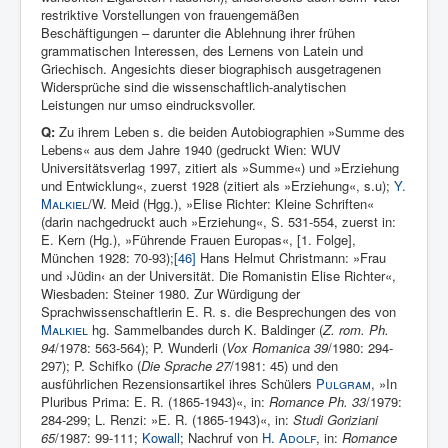
re­striktive Vorstellungen von frauengemäßen
Beschäftigungen – darun­ter die Ablehnung ihrer frühen
grammatischen Interessen, des Ler­nens von Latein und
Griechisch. Angesichts dieser biographisch ausgetragenen
Widersprüche sind die wissenschaftlich-analytischen
Leistungen nur umso eindrucksvoller.
Q:
Zu ihrem Leben s. die beiden Autobiographien »Summe des
Lebens« aus dem Jahre 1940 (gedruckt Wien: WUV
Universitätsverlag 1997, zitiert als »Summe«) und »Erziehung
und Entwicklung«, zuerst 1928 (zitiert als »Erziehung«, s.u);
Y.
Malkiel
/W. Meid (Hgg.), »Elise Richter: Kleine Schriften«
(darin nachgedruckt auch »Erziehung«, S. 531-554, zuerst in:
E. Kern (Hg.), »Führende Frauen Europas«, [1. Folge],
München 1928: 70-93);
[46]
Hans Helmut Christmann: »Frau
und ›Jüdin‹ an der Universität. Die Romanistin Elise Richter«,
Wiesbaden: Steiner 1980. Zur Würdigung der
Sprachwissenschaftlerin E. R. s. die Besprechungen des von
Malkiel
hg. Sammelbandes durch K. Baldinger (
Z. rom. Ph.
94
/1978: 563-564); P. Wunderli (
Vox Roma­nica 39
/1980: 294-
297); P. Schifko (
Die Sprache 27
/1981: 45) und den
ausführlichen Rezensionsartikel ihres Schülers
Pulgram
,
»In
Pluribus Prima: E. R. (1865-1943)«, in:
Romance Ph. 33
/1979:
284-299; L. Renzi: »E. R. (1865-1943)«, in:
Studi Goriziani
65
/1987: 99-111;
Kowall
; Nachruf von
H.
Adolf
, in:
Romance