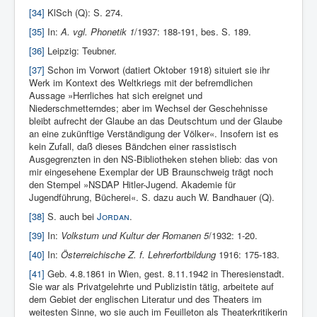
[34]
KlSch (Q): S. 274.
[35]
In:
A. vgl. Phonetik 1
/1937: 188-191, bes. S. 189.
[36]
Leipzig: Teubner.
[37]
Schon im Vorwort (datiert Oktober 1918) situiert sie ihr
Werk im Kontext des Weltkriegs mit der befremdlichen
Aussage »Herrliches hat sich ereignet und
Niederschmetterndes; aber im Wechsel der Geschehnisse
bleibt aufrecht der Glaube an das Deutschtum und der Glaube
an eine zukünftige Verständigung der Völker«. Insofern ist es
kein Zufall, daß dieses Bändchen einer rassistisch
Ausgegrenzten in den NS-Bibliotheken stehen blieb: das von
mir eingesehene Exemplar der UB Braunschweig trägt noch
den Stempel »NSDAP Hitler-Jugend. Akademie für
Jugendführung, Bücherei«. S. dazu auch W. Bandhauer (Q).
[38]
S. auch bei
Jordan
.
[39]
In:
Volkstum und Kultur der Romanen 5
/1932: 1-20.
[40]
In:
Österreichische Z. f. Lehrerfortbildung
1916: 175-183.
[41]
Geb. 4.8.1861 in Wien, gest. 8.11.1942 in Theresienstadt.
Sie war als Privatgelehrte und Publizistin tätig, arbeitete auf
dem Gebiet der englischen Literatur und des Theaters im
weitesten Sinne, wo sie auch im Feuilleton als Theaterkritikerin