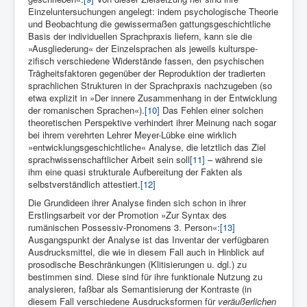
Einzeluntersuchungen angelegt: indem psycho­logische Theorie
und Beobachtung die gewissermaßen gattungsge­schichtliche
Basis der individuellen Sprachpraxis liefern, kann sie die
»Ausgliederung« der Einzelsprachen als jeweils kulturspe­
zifisch verschiedene Widerstände fassen, den psychischen
Träg­heitsfaktoren gegenüber der Reproduktion der tradierten
sprachli­chen Strukturen in der Sprachpraxis nachzugeben (so
etwa explizit in »Der innere Zusammenhang in der Entwicklung
der romanischen Sprachen«).
[10]
Das Fehlen einer solchen
theoretischen Perspektive verhindert ihrer Meinung nach sogar
bei ihrem verehrten Lehrer Meyer-Lübke eine wirklich
»entwicklungsge­schichtliche« Analyse, die letztlich das Ziel
sprachwissenschaft­licher Arbeit sein soll
[11]
– während sie
ihm eine quasi strukturale Aufbereitung der Fakten als
selbstver­ständlich attestiert.
[12]
Die Grundideen ihrer Analyse finden sich schon in ihrer
Erstlingsarbeit vor der Promotion »Zur Syntax des
rumänischen Possessiv-Pronomens 3. Person«:
[13]
Ausgangspunkt der Analyse ist das Inventar der verfügbaren
Ausdrucksmittel, die wie in diesem Fall auch in Hinblick auf
prosodische Beschränkungen (Klitisierungen u. dgl.) zu
bestimmen sind. Diese sind für ihre funktionale Nutzung zu
analysieren, faßbar als Semantisierung der Kontraste (in
diesem Fall verschiedene Ausdrucksformen für
veräußerlichen