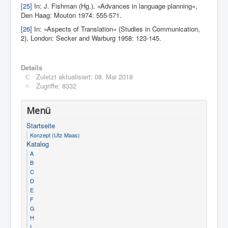
[25]
In: J. Fishman (Hg.), »Advances in language planning«,
Den Haag: Mouton 1974: 555-571.
[26]
In: »Aspects of Translation« (Studies in Communication,
2), London: Secker and Warburg 1958: 123-145.
Details
Zuletzt aktualisiert: 08. Mai 2018
Zugriffe: 8332
Menü
Startseite
Konzept (Utz Maas)
Katalog
A
B
C
D
E
F
G
H
I