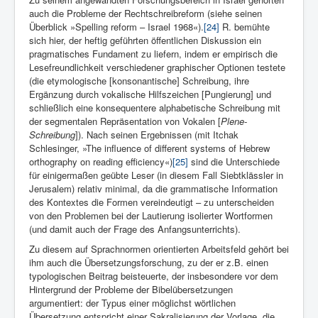
auch die Probleme der Rechtschreibreform (siehe seinen
Überblick »Spelling reform – Israel 1968«).
[24]
R. bemühte
sich hier, der heftig geführten öffentlichen Diskussion ein
pragmatisches Fundament zu liefern, indem er empirisch die
Lesefreundlichkeit verschiedener graphischer Optionen testete
(die etymologische [konsonantische] Schreibung, ihre
Ergänzung durch vokalische Hilfszeichen [Pungierung] und
schließlich eine konsequentere alphabetische Schreibung mit
der segmentalen Repräsentation von Vokalen [
Plene-
Schreibung
]). Nach seinen Ergebnissen (mit Itchak
Schlesinger, »The influence of different systems of Hebrew
orthography on reading efficiency«)
[25]
sind die Unterschiede
für einigermaßen geübte Leser (in diesem Fall Siebtklässler in
Jerusalem) relativ minimal, da die grammatische Information
des Kontextes die Formen vereindeutigt – zu unterscheiden
von den Problemen bei der Lautierung isolierter Wortformen
(und damit auch der Frage des Anfangsunterrichts).
Zu diesem auf Sprachnormen orientierten Arbeitsfeld gehört bei
ihm auch die Übersetzungsforschung, zu der er z.B. einen
typologischen Beitrag beisteuerte, der insbesondere vor dem
Hintergrund der Probleme der Bibelübersetzungen
argumentiert: der Typus einer möglichst wörtlichen
Übersetzung entspricht einer Sakralisierung der Vorlage, die