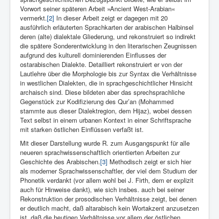
Vorwort seiner späteren Arbeit »Ancient West-Arabian«
vermerkt.
[2]
In dieser Arbeit zeigt er dagegen mit 20
ausführlich erläuterten Sprachkarten der arabischen Halbinsel
deren (alte) dialektale Gliederung, und rekonstruiert so indirekt
die spätere Sonderentwicklung in den literarischen Zeugnissen
aufgrund des kulturell dominierenden Einflusses der
ostarabischen Dialekte. Detailliert rekonstruiert er von der
Lautlehre über die Morphologie bis zur Syntax die Verhältnisse
in westlichen Dialekten, die in sprachgeschichtlicher Hinsicht
archaisch sind. Diese bildeten aber das sprechsprachliche
Gegenstück zur Kodifizierung des Qur’an (Mohammed
stammte aus dieser Dialektregion, dem Hijaz), wobei dessen
Text selbst in einem urbanen Kontext in einer Schriftsprache
mit starken östlichen Einflüssen verfaßt ist.
Mit dieser Darstellung wurde R. zum Ausgangspunkt für alle
neueren sprachwissenschaftlich orientierten Arbeiten zur
Geschichte des Arabischen.
[3]
Methodisch zeigt er sich hier
als moderner Sprachwissenschaftler, der viel dem Studium der
Phonetik verdankt (vor allem wohl bei J. Firth, dem er explizit
auch für Hinweise dankt), wie sich insbes. auch bei seiner
Rekonstruktion der prosodischen Verhältnisse zeigt, bei denen
er deutlich macht, daß altarabisch kein Wortakzent anzusetzen
ist, daß die heutigen Verhältnisse vor allem der östlichen