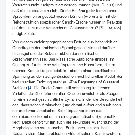
Varietäten nicht rückprojiziert werden können (bes. S. 103) und
daß sie insbes. auch nicht für die Erklärung der koranischen
Sprachformen angesetzt werden können (wie er z.B. mit der
Rekonstruktion spezifischer Sandhi-Erscheinungen in Reaktion
auf den nicht mehr vorhandenen Glottisverschluß [S. 133-135]
u. dgl. zeigt).
Von diesem dialektgeographischen Befund aus behandelt er
Grundfragen der arabischen Sprachgeschichte und darüber
hinausgehend der Rekonstruktion der semitischen
Sprachverhältnisse. Das klassische Arabische (insbes. im
Qur’an) ist für ihn eine schriftsprachliche Kunstform, die im
urbanen Kontext angesiedelt ist, aber in einer spezifischen
Spannung zu dem zeitgenössischen hochkulturellen Modell der
beduinischen Dichtung steht (s. »The Beginnings of Classical
Arabic«).
[4]
Die für die Grammatikschreibung irritierende
Variation der überlieferten alten Quellen erweist er als Zeugen
für eine sprachgeschichtliche Dynamik, in der die Besonderheit
des klassischen Arabischen (und darauf aufbauend auch noch
der modernen arabischen Schriftsprache) durch das
dominierende Bemühen um eine grammatische Systematik
liegt. Dazu gehört für ihn auch die sekundäre Ausrichtung der
Morphologie an syntaktischen Funktionen, insbes. beim
Kasussystem (dem arabischen »triptotischen« Kasussystem),