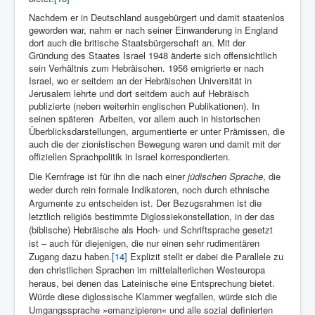
Nachdem er in Deutschland ausgebürgert und damit staatenlos
geworden war, nahm er nach seiner Einwanderung in England
dort auch die britische Staatsbürgerschaft an. Mit der
Gründung des Staates Israel 1948 änderte sich offensichtlich
sein Verhältnis zum Hebräischen. 1956 emigrierte er nach
Israel, wo er seitdem an der Hebräischen Universität in
Jerusalem lehrte und dort seitdem auch auf Hebräisch
publizierte (neben weiterhin englischen Publikationen). In
seinen späteren Arbeiten, vor allem auch in historischen
Überblicksdarstellungen, argumentierte er unter Prämissen, die
auch die der zionistischen Bewegung waren und damit mit der
offiziellen Sprachpolitik in Israel korrespondierten.
Die Kernfrage ist für ihn die nach einer
jüdischen Sprache
, die
weder durch rein formale Indikatoren, noch durch ethnische
Argumente zu entscheiden ist. Der Bezugsrahmen ist die
letztlich religiös bestimmte Diglossiekonstellation, in der das
(biblische) Hebräische als Hoch- und Schriftsprache gesetzt
ist – auch für diejenigen, die nur einen sehr rudimentären
Zugang dazu haben.
[14]
Explizit stellt er dabei die Parallele zu
den christlichen Sprachen im mittelalterlichen Westeuropa
heraus, bei denen das Lateinische eine Entsprechung bietet.
Würde diese diglossische Klammer wegfallen, würde sich die
Umgangssprache »emanzipieren« und alle sozial definierten