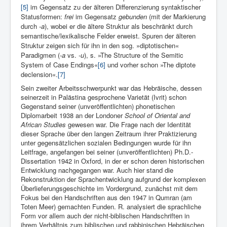
[5]
im Gegensatz zu der älteren Differenzierung syntaktischer
Statusformen:
frei
im Gegensatz
gebunden
(mit der Markierung
durch
‑a
), wobei er die ältere Struktur als beschränkt durch
semantische/lexikalische Felder erweist. Spuren der älteren
Struktur zeigen sich für ihn in den sog. »diptotischen«
Paradigmen (
-a
vs.
-u
), s. »The Structure of the Semitic
System of Case Endings«
[6]
und vorher schon »The diptote
declension«.
[7]
Sein zweiter Arbeitsschwerpunkt war das Hebräische, dessen
seinerzeit in Palästina gesprochene Varietät (Ivrit) schon
Gegenstand seiner (unveröffentlichten) phonetischen
Diplomarbeit 1938 an der Londoner
School of Oriental and
African Studies
gewesen war. Die Frage nach der Identität
dieser Sprache über den langen Zeitraum ihrer Praktizierung
unter gegensätzlichen sozialen Bedingungen wurde für ihn
Leitfrage, angefangen bei seiner (unveröffentlichten) Ph.D.-
Dissertation 1942 in Oxford, in der er schon deren historischen
Entwicklung nachgegangen war. Auch hier stand die
Rekonstruktion der Sprachentwicklung aufgrund der komplexen
Überlieferungsgeschichte im Vordergrund, zunächst mit dem
Fokus bei den Handschriften aus den 1947 in Qumran (am
Toten Meer) gemachten Funden. R. analysiert die sprachliche
Form vor allem auch der nicht-biblischen Handschriften in
ihrem Verhältnis zum biblischen und rabbinischen Hebräischen