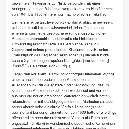
bewahrten Titelvariante D. Phil.), verbunden mit einer
Verlagerung seines Arbeitsschwerpunktes zum Hebräischen;
von 1941 bis 1956 lehrte er dort nachbiblisches Hebräisch.
Sein erster Arbeitsschwerpunkt war das Arabische gewesen,
wobei er in strikt sprachwissenschaftlicher Orientierung
einerseits das heute gesprochene (umgangssprachliche)
Arabische untersuchte, andererseits die historische
Entwicklung rekonstruierte. Das Arabische war auch
Gegenstand seines phonetischen Studiums, s. z.B. seine
Transkription des iraqischen Arabischen,
[1]
die auch nicht-
sonore Syllabierungen repräsentiert [gˈdær] »er konnte«, [ţ
ˈʕaːrko͡u] »sie stritten sich« u. dgl.).
Gegen den vor allem islamkundlich fortgeschriebenen Mythos
eines einheitlichen beduinischen Arabischen als
Ausgangspunkt für die spätere Sprachentwicklung, das im
klassischen Arabischen kodifiziert worden sei und von dem
aus sich die neuen arabischen Varietäten entwickelt hätten,
rekonstruiert er mit dialektgeographischen Methoden die auch
schon altarabische dialektale Vielfalt. In seiner (nicht
publizierten) Londoner Dissertation von 1939 hatte er allerdings
offensichtlich noch die arabistische Vulgata als Prämisse
angesetzt, für die eine vorislamische beduinische Koiné einen
sprachgeschichtlichen Bezugspunkt bildete, wie er selbst im