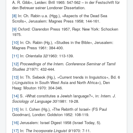
A. R. Gibb«, Leiden: Brill 1965: 547-562 – in der Festschrift für
den Betreuer seiner Londoner Dissertation.
[8]
In: Ch. Rabin u.a. (Hgg.), »Aspects of the Dead Sea
Scrolls«, Jerusalem: Magnes Press 1958; 144-161.
[9]
Oxford: Clarendon Press 1957, Repr. New York: Schocken
1975.
[10]
In: Ch. Rabin (Hg.), »Studies in the Bible«, Jerusalem:
Magnes Press 1961: 384-400.
[11]
In:
Orientalia 32
/1963: 113-139.
[12]
Proceedings of the Intern. Conference Seminar of Tamil
Studies 2
/1971: 432-444.
[13]
In: Th. Sebeok (Hg.), »Current trends in linguistics«, Bd. 6
(»Linguistics in South West Asia and North Africa«), Den
Haag: Mouton 1970: 304-346.
[14]
S. »What constitutes a Jewish language?«, in:
Intern. J.
Sociology of Language 30
/1981: 19-28.
[15]
In: I. Cohen (Hg.), »The Rebirth of Israel« (FS Paul
Goodman), London: Goldston 1952: 108-119.
[16]
Jerusalem: Israel Digest 1958 (Israel Today, 5).
[17]
In:
The Incorporate Linguist 9
/1970: 7-11.