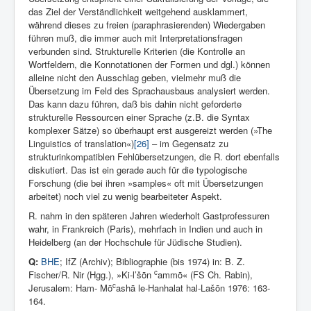
das Ziel der Verständlichkeit weitgehend ausklammert,
während dieses zu freien (paraphrasierenden) Wiedergaben
führen muß, die immer auch mit Interpretationsfragen
verbunden sind. Strukturelle Kriterien (die Kontrolle an
Wortfeldern, die Konnotationen der Formen und dgl.) können
alleine nicht den Ausschlag geben, vielmehr muß die
Übersetzung im Feld des Sprachausbaus analysiert werden.
Das kann dazu führen, daß bis dahin nicht geforderte
strukturelle Ressourcen einer Sprache (z.B. die Syntax
komplexer Sätze) so überhaupt erst ausgereizt werden (»The
Linguistics of translation«)
[26]
– im Gegensatz zu
strukturinkompatiblen Fehlübersetzungen, die R. dort ebenfalls
diskutiert. Das ist ein gerade auch für die typologische
Forschung (die bei ihren »samples« oft mit Übersetzungen
arbeitet) noch viel zu wenig bearbeiteter Aspekt.
R. nahm in den späteren Jahren wiederholt Gastprofessuren
wahr, in Frankreich (Paris), mehrfach in Indien und auch in
Heidelberg (an der Hochschule für Jüdische Studien).
Q:
BHE
; IfZ (Archiv); Bibliographie (bis 1974) in: B. Z.
c
Fischer/R. Nir (Hgg.), »Ki-l’šōn
ammō« (FS Ch. Rabin),
c
Jerusalem: Ham- Mō
ashā le-Hanhalat hal-Lašōn 1976: 163-
164.