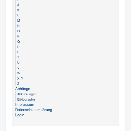
J
K
L
M
N
O
P
Q
R
S
T
U
V
W
X, Y
Z
Anhänge
Abkürzungen
Bibliographie
Impressum
Datenschutzerklärung
Login