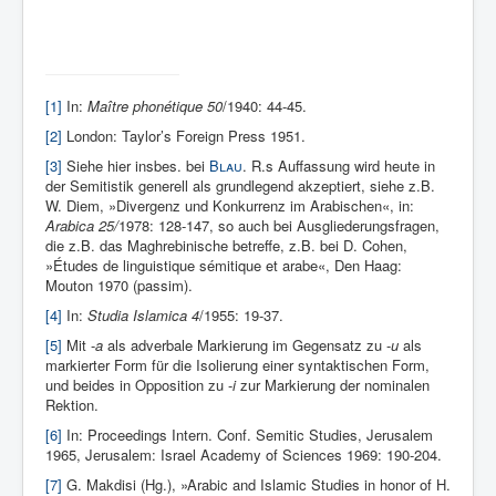
[1]
In:
Maître phonétique 50
/1940: 44-45.
[2]
London: Taylor’s Foreign Press 1951.
[3]
Siehe hier insbes. bei
Blau
. R.s Auffassung wird heute in
der Semitistik generell als grundlegend akzeptiert, siehe z.B.
W. Diem, »Divergenz und Konkurrenz im Arabischen«, in:
Arabica 25/
1978: 128-147, so auch bei Ausgliederungsfragen,
die z.B. das Maghrebinische betreffe, z.B. bei D. Cohen,
»Études de linguistique sémitique et arabe«, Den Haag:
Mouton 1970 (passim).
[4]
In:
Studia Islamica 4
/1955: 19-37.
[5]
Mit -
a
als adverbale Markierung im Gegensatz zu -
u
als
markierter Form für die Isolierung einer syntaktischen Form,
und beides in Opposition zu -
i
zur Markierung der nominalen
Rektion.
[6]
In: Proceedings Intern. Conf. Semitic Studies, Jerusalem
1965, Jerusalem: Israel Academy of Sciences 1969: 190-204.
[7]
G. Makdisi (Hg.), »Arabic and Islamic Studies in honor of H.