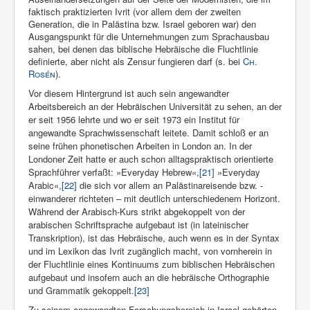
faktisch praktizierten Ivrit (vor allem dem der zweiten
Generation, die in Palästina bzw. Israel geboren war) den
Ausgangspunkt für die Unternehmungen zum Sprachausbau
sahen, bei denen das biblische Hebräische die Fluchtlinie
definierte, aber nicht als Zensur fungieren darf (s. bei
Ch.
Rosén
).
Vor diesem Hintergrund ist auch sein angewandter
Arbeitsbereich an der Hebräischen Universität zu sehen, an der
er seit 1956 lehrte und wo er seit 1973 ein Institut für
angewandte Sprachwissenschaft leitete. Damit schloß er an
seine frühen phonetischen Arbeiten in London an. In der
Londoner Zeit hatte er auch schon alltagspraktisch orientierte
Sprachführer verfaßt: »Everyday Hebrew«,
[21]
»Everyday
Arabic«,
[22]
die sich vor allem an Palästinareisende bzw. -
einwanderer richteten – mit deutlich unterschiedenem Horizont.
Während der Arabisch-Kurs strikt abgekoppelt von der
arabischen Schriftsprache aufgebaut ist (in lateinischer
Transkription), ist das Hebräische, auch wenn es in der Syntax
und im Lexikon das Ivrit zugänglich macht, von vornherein in
der Fluchtlinie eines Kontinuums zum biblischen Hebräischen
aufgebaut und insofern auch an die hebräische Orthographie
und Grammatik gekoppelt.
[23]
Zu seinem angewandten Forschungsbereich in Israel gehörten