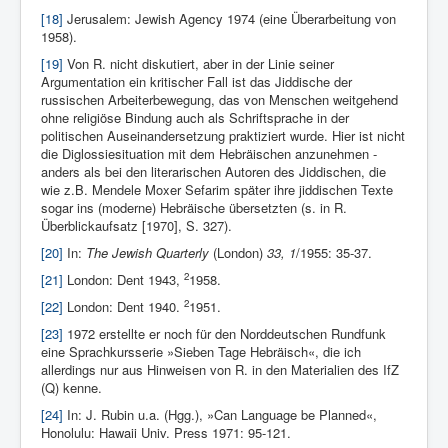
[18]
Jerusalem: Jewish Agency 1974 (eine Überarbeitung von
1958).
[19]
Von R. nicht diskutiert, aber in der Linie seiner
Argumentation ein kritischer Fall ist das Jiddische der
russischen Arbeiterbewegung, das von Menschen weitgehend
ohne religiöse Bindung auch als Schriftsprache in der
politischen Auseinandersetzung praktiziert wurde. Hier ist nicht
die Diglossiesituation mit dem Hebräischen anzunehmen -
anders als bei den literarischen Autoren des Jiddischen, die
wie z.B. Mendele Moxer Sefarim später ihre jiddischen Texte
sogar ins (moderne) Hebräische übersetzten (s. in R.
Überblickaufsatz [1970], S. 327).
[20]
In:
The Jewish Quarterly
(London)
33, 1
/1955: 35-37.
2
[21]
London: Dent 1943,
1958.
2
[22]
London: Dent 1940.
1951.
[23]
1972 erstellte er noch für den Norddeutschen Rundfunk
eine Sprachkursserie »Sieben Tage Hebräisch«, die ich
allerdings nur aus Hinweisen von R. in den Materialien des IfZ
(Q) kenne.
[24]
In: J. Rubin u.a. (Hgg.), »Can Language be Planned«,
Honolulu: Hawaii Univ. Press 1971: 95-121.