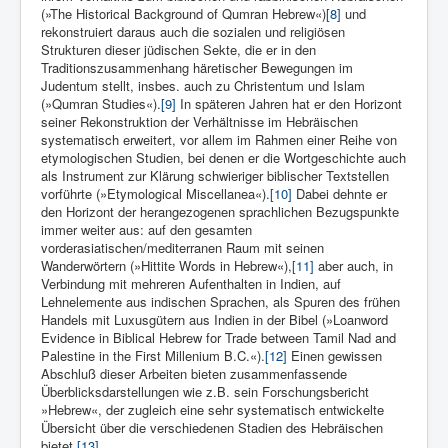
(»The Historical Background of Qumran Hebrew«)
[8]
und
rekonstruiert daraus auch die sozialen und religiösen
Strukturen dieser jüdischen Sekte, die er in den
Traditionszusammenhang häretischer Bewegungen im
Judentum stellt, insbes. auch zu Christentum und Islam
(»Qumran Studies«).
[9]
In späteren Jahren hat er den Horizont
seiner Rekonstruktion der Verhältnisse im Hebräischen
systematisch erweitert, vor allem im Rahmen einer Reihe von
etymologischen Studien, bei denen er die Wortgeschichte auch
als Instrument zur Klärung schwieriger biblischer Textstellen
vorführte (»Etymological Miscellanea«).
[10]
Dabei dehnte er
den Horizont der herangezogenen sprachlichen Bezugspunkte
immer weiter aus: auf den gesamten
vorderasiatischen/mediterranen Raum mit seinen
Wanderwörtern (»Hittite Words in Hebrew«),
[11]
aber auch, in
Verbindung mit mehreren Aufenthalten in Indien, auf
Lehnelemente aus indischen Sprachen, als Spuren des frühen
Handels mit Luxusgütern aus Indien in der Bibel (»Loanword
Evidence in Biblical Hebrew for Trade between Tamil Nad and
Palestine in the First Millenium B.C.«).
[12]
Einen gewissen
Abschluß dieser Arbeiten bieten zusammenfassende
Überblicksdarstellungen wie z.B. sein Forschungsbericht
»Hebrew«, der zugleich eine sehr systematisch entwickelte
Übersicht über die verschiedenen Stadien des Hebräischen
bietet.
[13]