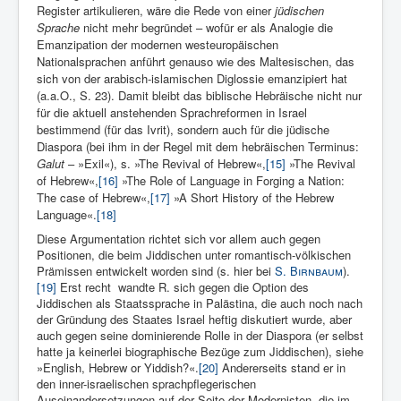
Register artikulieren, wäre die Rede von einer
jüdischen
Sprache
nicht mehr begründet – wofür er als Analogie die
Emanzipation der modernen westeuropäischen
Nationalsprachen anführt genauso wie des Maltesischen, das
sich von der arabisch-islamischen Diglossie emanzipiert hat
(a.a.O., S. 23). Damit bleibt das biblische Hebräische nicht nur
für die aktuell anstehenden Sprachreformen in Israel
bestimmend (für das Ivrit), sondern auch für die jüdische
Diaspora (bei ihm in der Regel mit dem hebräischen Terminus:
Galut
– »Exil«), s. »The Revival of Hebrew«,
[15]
»The Revival
of Hebrew«,
[16]
»The Role of Language in Forging a Nation:
The case of Hebrew«,
[17]
»A Short History of the Hebrew
Language«.
[18]
Diese Argumentation richtet sich vor allem auch gegen
Positionen, die beim Jiddischen unter romantisch-völkischen
Prämissen entwickelt worden sind (s. hier bei
S. Birnbaum
).
[19]
Erst recht wandte R. sich gegen die Option des
Jiddischen als Staatssprache in Palästina, die auch noch nach
der Gründung des Staates Israel heftig diskutiert wurde, aber
auch gegen seine dominierende Rolle in der Diaspora (er selbst
hatte ja keinerlei biographische Bezüge zum Jiddischen), siehe
»English, Hebrew or Yiddish?«.
[20]
Andererseits stand er in
den inner-israelischen sprachpflegerischen
Auseinandersetzungen auf der Seite der Modernisten, die im