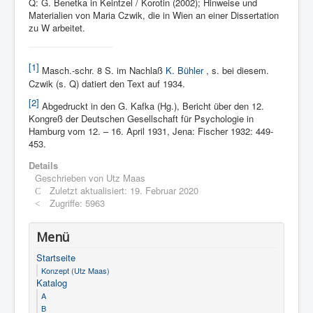
Q: G. Benetka in Keintzel / Korotin (2002); Hinweise und
Materialien von Maria Czwik, die in Wien an einer Dissertation
zu W arbeitet.
[1]
Masch.-schr. 8 S. im Nachlaß
K. Bühler
, s. bei diesem.
Czwik (s. Q) datiert den Text auf 1934.
[2]
Abgedruckt in den G. Kafka (Hg.), Bericht über den 12.
Kongreß der Deutschen Gesellschaft für Psychologie in
Hamburg vom 12. – 16. April 1931, Jena: Fischer 1932: 449-
453.
Details
Geschrieben von
Utz Maas
Zuletzt aktualisiert: 19. Februar 2020
Zugriffe: 5963
Menü
Startseite
Konzept (Utz Maas)
Katalog
A
B