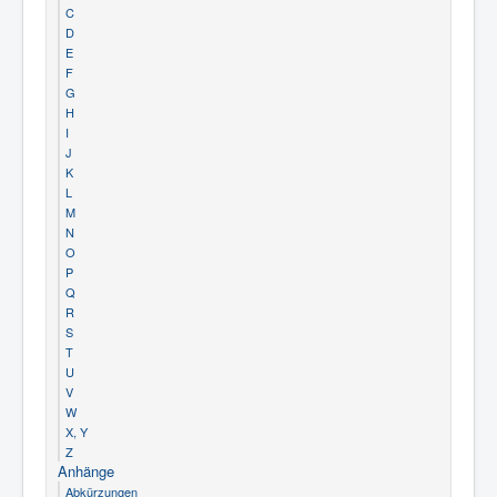
C
D
E
F
G
H
I
J
K
L
M
N
O
P
Q
R
S
T
U
V
W
X, Y
Z
Anhänge
Abkürzungen