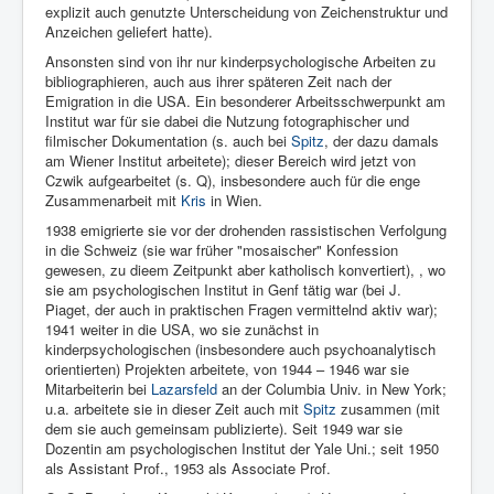
explizit auch genutzte Unterscheidung von Zeichenstruktur und
Anzeichen geliefert hatte).
Ansonsten sind von ihr nur kinderpsychologische Arbeiten zu
bibliographieren, auch aus ihrer späteren Zeit nach der
Emigration in die USA. Ein besonderer Arbeitsschwerpunkt am
Institut war für sie dabei die Nutzung fotographischer und
filmischer Dokumentation (s. auch bei
Spitz
, der dazu damals
am Wiener Institut arbeitete); dieser Bereich wird jetzt von
Czwik aufgearbeitet (s. Q), insbesondere auch für die enge
Zusammenarbeit mit
Kris
in Wien.
1938 emigrierte sie vor der drohenden rassistischen Verfolgung
in die Schweiz (sie war früher "mosaischer" Konfession
gewesen, zu dieem Zeitpunkt aber katholisch konvertiert), , wo
sie am psychologischen Institut in Genf tätig war (bei J.
Piaget, der auch in praktischen Fragen vermittelnd aktiv war);
1941 weiter in die USA, wo sie zunächst in
kinderpsychologischen (insbesondere auch psychoanalytisch
orientierten) Projekten arbeitete, von 1944 – 1946 war sie
Mitarbeiterin bei
Lazarsfeld
an der Columbia Univ. in New York;
u.a. arbeitete sie in dieser Zeit auch mit
Spitz
zusammen (mit
dem sie auch gemeinsam publizierte). Seit 1949 war sie
Dozentin am psychologischen Institut der Yale Uni.; seit 1950
als Assistant Prof., 1953 als Associate Prof.