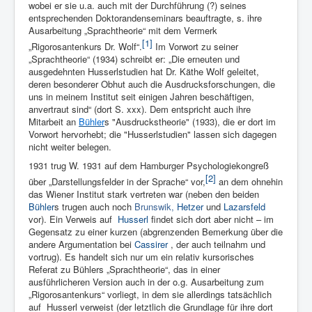
wobei er sie u.a. auch mit der Durchführung (?) seines
entsprechenden Doktorandenseminars beauftragte, s. ihre
Ausarbeitung „Sprachtheorie“ mit dem Vermerk
[1]
„Rigorosantenkurs Dr. Wolf“.
Im Vorwort zu seiner
„Sprachtheorie“ (1934) schreibt er: „Die erneuten und
ausgedehnten Husserlstudien hat Dr. Käthe Wolf geleitet,
deren besonderer Obhut auch die Ausdrucksforschungen, die
uns in meinem Institut seit einigen Jahren beschäftigen,
anvertraut sind“ (dort S. xxx). Dem entspricht auch ihre
Mitarbeit an
Bühler
s "Ausdruckstheorie" (1933), die er dort im
Vorwort hervorhebt; die "Husserlstudien" lassen sich dagegen
nicht weiter belegen.
1931 trug W. 1931 auf dem Hamburger Psychologiekongreß
[2]
über „Darstellungsfelder in der Sprache“ vor,
an dem ohnehin
das Wiener Institut stark vertreten war (neben den beiden
Bühler
s trugen auch noch
Brunswik,
Hetzer
und
Lazarsfeld
vor). Ein Verweis auf
Husserl
findet sich dort aber nicht – im
Gegensatz zu einer kurzen (abgrenzenden Bemerkung über die
andere Argumentation bei
Cassirer
, der auch teilnahm und
vortrug). Es handelt sich nur um ein relativ kursorisches
Referat zu Bühlers „Sprachtheorie“, das in einer
ausführlicheren Version auch in der o.g. Ausarbeitung zum
„Rigorosantenkurs“ vorliegt, in dem sie allerdings tatsächlich
auf Husserl verweist (der letztlich die Grundlage für ihre dort