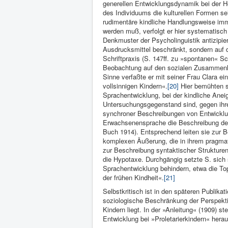
generellen Entwick­lungsdynamik bei der He
des In­dividuums die kulturel­len Formen s
rudimentäre kindliche Handlungsweise im
werden muß, verfolgt er hier sy­stematisc
Denkmuster der Psycholinguistik antizipier
Ausdrucksmittel beschränkt, sondern auf 
Schriftpraxis (S. 147ff. zu »spontanen« S
Beobachtung auf den sozialen Zusammenh
Sinne verfaßte er mit seiner Frau Clara e
vollsinnigen Kindern«.
[20]
Hier bemühten si
Sprachentwicklung, bei der kindliche Ane
Untersuchungsgegenstand sind, gegen ihre 
synchroner Beschreibungen von Entwicklu
Erwachsenensprache die Beschreibung des
Buch 1914). Entsprechend leiten sie zur B
komplexen Äußerung, die in ihrem pragmati
zur Beschreibung syntaktischer Strukturen,
die Hypotaxe. Durchgängig setzte S. sich 
Sprachentwicklung behindern, etwa die Top
der frühen Kindheit«.
[21]
Selbstkritisch ist in den späteren Publi­k
soziologische Beschrän­kung der Perspektiv
Kindern liegt. In der »Anleitung« (1909) s
Entwicklung bei »Proletarierkindern« herau