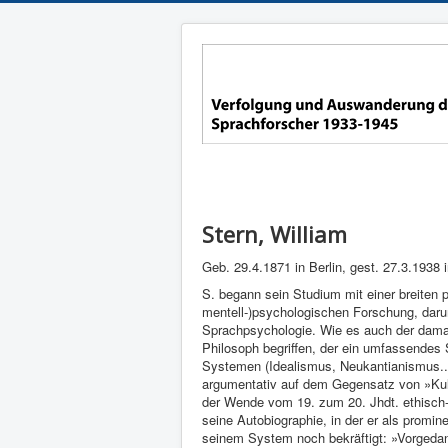
Stern, William
Geb. 29.4.1871 in Berlin, gest. 27.3.1938 
S. begann sein Studium mit einer brei­ten 
mentell-)psychologischen Forschung, darun
Sprachpsycholo­gie. Wie es auch der damali
Philosoph begrif­fen, der ein um­fassende
Systemen (Idealismus, Neukantianis­mus...)
argumentativ auf dem Gegensatz von »Kultu
der Wende vom 19. zum 20. Jhdt. ethisch-l
seine Autobiographie, in der er als promin
seinem System noch bekräftigt: »Vor­geda