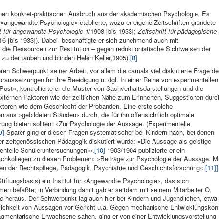
.
inen konkret-praktischen Aus­bruch aus der akademischen Psycho­logie. Es
 »angewandte Psychologie« etablierte, wozu er eigene Zeitschriften gründete
ft für angewandte Psychologie 1
/1908 [bis 1933];
Zeitschrift für pädagogische
16 [bis 1933]). Dabei beschäftigte er sich zunehmend auch mit
 die Ressourcen zur Restitution – gegen reduktionistische Sichtweisen der
 zu der tauben und blinden Helen Keller,1905).
[8]
en Schwerpunkt seiner Arbeit, vor allem die damals viel diskutierte Frage de
raussetzungen für ihre Beeidigung u. dgl. In einer Reihe von experimentellen
Post«, kontrollierte er die Muster von Sachverhaltsdarstellungen und die
externen Faktoren wie der zeitlichen Nähe zum Erinnerten, Suggestionen durc
Faktoren wie dem Geschlecht der Probanden. Eine erste solche
 aus »gebildeten Ständen« durch, die für ihn offensichtlich optimale
ung bieten sollten: »Zur Psychologie der Aussage. (Experimentelle
9]
Später ging er diesen Fragen systematischer bei Kindern nach, bei denen
 der zeitgenössischen Pädagogik diskutiert wurde: »Die Aussage als geistige
mentelle Schüleruntersuchungen)«.
[10]
1903/1904 publizierte er ein
kollegen zu diesen Problemen: »Beiträge zur Psychologie der Aussage. Mi
en der Rechtspflege, Pädagogik, Psychiatrie und Geschichtsforschung«.
[11]
]
 Stiftungsbasis) ein Institut für »Angewandte Psychologie«, das sich
en be­faßte; in Verbindung damit gab er seitdem mit seinem Mitarbeiter O.
ie
heraus. Der Schwerpunkt lag auch hier bei Kindern und Jugendlichen, etwa
äßlichkeit von Aussagen vor Gericht u.ä. Gegen mechanische Entwicklungskon
agmentarische Erwachsene sahen, ging er von einer Entwicklungs­vorstellung