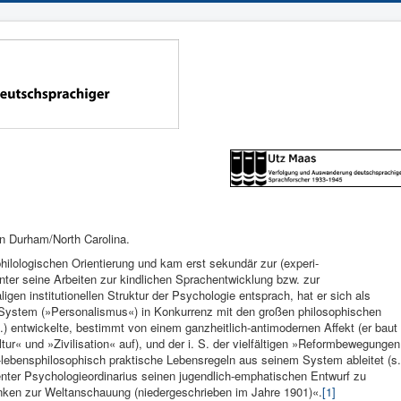
in Durham/North Carolina.
philologischen Orientierung und kam erst sekundär zur (experi­
ter seine Arbeiten zur kindlichen Sprachentwicklung bzw. zur
gen institutionellen Struktur der Psychologie entsprach, hat er sich als
s System (»Personalismus«) in Konkurrenz mit den großen philosophischen
 entwic­kelte, bestimmt von einem ganzheit­lich-antimodernen Affekt (er baut
r« und »Zivilisation« auf), und der i. S. der vielfältigen »Reformbewegunge
ebensphiloso­phisch praktische Le­bensregeln aus seinem System ableitet (s.
enter Psychologieordi­narius seinen jugend­lich-emphatischen Entwurf zu
nken zur Weltanschauung (niedergeschrieben im Jahre 1901)«.
[1]