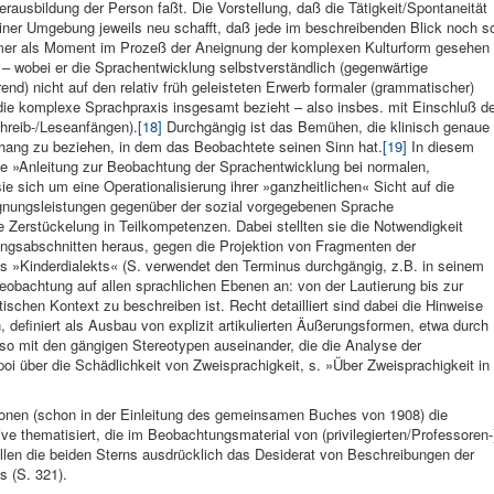
rausbildung der Per­son faßt. Die Vorstel­lung, daß die Tätigkeit/Spontaneität
einer Umgebung jeweils neu schafft, daß jede im be­schreibenden Blick noch s
mer als Moment im Prozeß der Aneignung der komplexen Kulturform gesehen
h – wobei er die Sprachentwicklung selbstverständlich (gegenwärtige
end) nicht auf den relativ früh gelei­steten Erwerb formaler (grammatischer)
die komplexe Sprachpraxis insgesamt bezieht – also insbes. mit Einschluß de
chreib-/Leseanfängen).
[18]
Durchgängig ist das Bemühen, die klinisch genaue
ang zu beziehen, in dem das Beobachtete seinen Sinn hat.
[19]
In diesem
ine »Anleitung zur Beobachtung der Sprachentwicklung bei normalen,
e sich um eine Operationalisierung ihrer »ganzheitlichen« Sicht auf die
ignungsleistungen gegenüber der sozial vorgegebenen Sprache
Zerstückelung in Teilkompetenzen. Dabei stellten sie die Notwendigkeit
ngsabschnitten heraus, gegen die Projektion von Fragmenten der
 »Kinderdialekts« (S. verwendet den Terminus durchgängig, z.B. in seinem
eobachtung auf allen sprachlichen Ebenen an: von der Lautierung bis zur
schen Kontext zu beschreiben ist. Recht detailliert sind dabei die Hinweise
 definiert als Ausbau von explizit artikulierten Äußerungsformen, etwa durch
so mit den gängigen Stereotypen auseinander, die die Analyse der
oi über die Schädlichkeit von Zweisprachigkeit, s. »Über Zweisprachigkeit in
ationen (schon in der Einleitung des ge­meinsamen Buches von 1908) die
e thematisiert, die im Be­obachtungsmaterial von (privilegierten/Professoren-
tellen die beiden Sterns ausdrücklich das Desiderat von Beschreibungen der
s (S. 321).