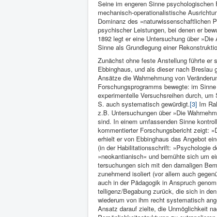
Seine im engeren Sinne psychologischen F
mechanisch-operationalistische Ausrichtung
Dominanz des »naturwissen­schaftlichen P
psychi­scher Leistungen, bei denen er be­
1892 legt er eine Un­tersuchung über »Di
Sinne als Grundlegung einer Rekonstruktio
Zunächst ohne feste Anstellung führte er s
Ebbinghaus, und als dieser nach Breslau g
Ansätze die Wahrnehmung von Ver­änderun
Forschungsprogramms bewegte: im Sinne v
experimentelle Versuchsreihen durch, um
S. auch systematisch gewürdigt.
[3]
Im Rah
z.B. Untersuchungen über »Die Wahrneh
sind. In einem umfassenden Sinne kontroll
kommentierter Forschungsbericht zeigt: »D
erhielt er von Ebbinghaus das Angebot eine
(in der Habilitationsschrift: »Psychologie
»neokantianisch« und bemühte sich um ei
tersuchungen sich mit den damali­gen Bemüh
zunehmend isoliert (vor allem auch gegen
auch in der Pädagogik in Anspruch genom
telligenz/Begabung zurück, die sich in den
wiederum von ihm recht systematisch an­ge
Ansatz darauf zielte, die Unmöglichkeit