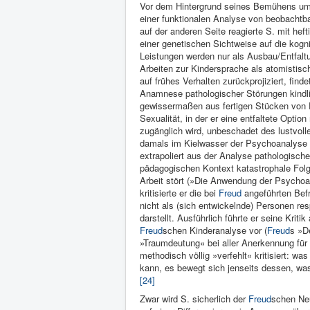
Vor dem Hintergrund seines Bemühens um 
einer funktionalen Analyse von beobacht
auf der anderen Seite reagierte S. mit he
einer genetischen Sichtweise auf die kogn
Leistungen werden nur als Ausbau/Entfaltu
Arbeiten zur Kindersprache als atomistisc
auf frühes Verhalten zurückprojiziert, fin
Anamnese pathologischer Störungen kindlic
gewissermaßen aus fertigen Stücken von 
Sexualität, in der er eine entfaltete Optio
zugänglich wird, unbeschadet des lustvolle
damals im Kielwasser der Psychoanalyse i
extrapoliert aus der Analyse pathologische
pädagogischen Kontext katastrophale Folge
Arbeit stört (»Die Anwendung der Psychoan
kritisierte er die bei
Freud
angeführten Bef
nicht als (sich entwickelnde) Personen re
darstellt. Ausführlich führte er seine Kri
Freud
schen Kinderanalyse vor (
Freud
s »D
»Traumdeutung« bei aller Anerkennung für 
methodisch völlig »verfehlt« kritisiert: w
kann, es bewegt sich jenseits dessen, was
[24]
Zwar wird S. sicherlich der
Freud
schen Neu