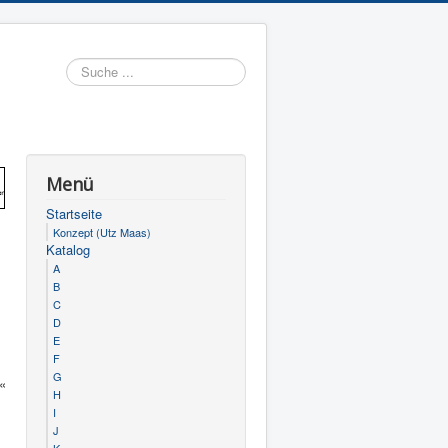
Suchen
Menü
Startseite
Konzept (Utz Maas)
Katalog
A
B
C
D
E
F
G
n«
H
I
J