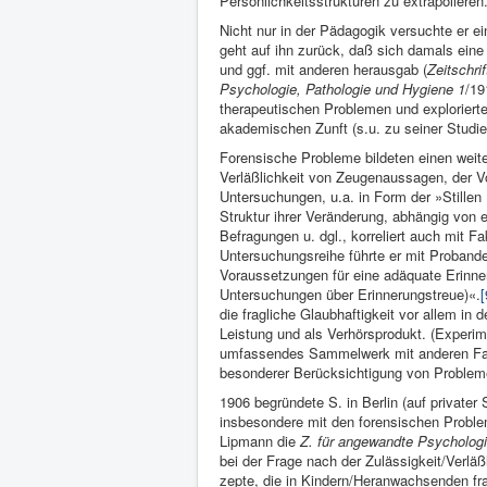
Persönlichkeitsstrukturen zu extrapolieren
Nicht nur in der Pädagogik versuchte er e
geht auf ihn zurück, daß sich damals eine
und ggf. mit anderen herausgab (
Zeitschri
Psychologie, Pathologie und Hygiene 1
/19
therapeutischen Problemen und explorierte
akademischen Zunft (s.u. zu seiner Studie
Forensische Probleme bildeten einen weiter
Verläßlichkeit von Zeugenaussagen, der Vo
Untersuchungen, u.a. in Form der »Stillen 
Struktur ihrer Veränderung, abhängig von 
Befragungen u. dgl., korreliert auch mit 
Untersuchungsreihe führte er mit Probanden
Voraussetzungen für eine adäquate Erinner
Untersuchungen über Erinnerungstreue)«.
[
die fragliche Glaubhaftigkeit vor allem in
Leistung und als Verhörsprodukt. (Experi
umfassendes Sammelwerk mit anderen Fach
besonderer Berücksichtigung von Problem
1906 begründete S. in Ber­lin (auf privater
insbesondere mit den forensischen Problem
Lipmann die
Z. für angewandte Psycholo­g
bei der Frage nach der Zulässigkeit/Verl
zepte, die in Kindern/Heranwachsenden fr