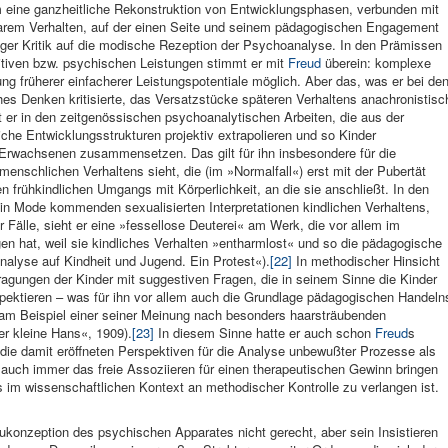
eine ganzheitliche Rekonstruktion von Entwicklungsphasen, verbunden mit
barem Verhalten, auf der einen Seite und seinem pädagogischen Engagement
ftiger Kritik auf die modische Rezeption der Psychoanalyse. In den Prämissen
itiven bzw. psychischen Leistungen stimmt er mit
Freud
überein: komplexe
ng früherer einfacherer Leistungspotentiale möglich. Aber das, was er bei de
hes Denken kritisierte, das Versatzstücke späteren Verhaltens anachronistisc
det er in den zeitgenössischen psychoanalytischen Arbeiten, die aus der
he Entwicklungsstrukturen projektiv extrapolieren und so Kinder
Erwachsenen zusammensetzen. Das gilt für ihn insbesondere für die
n menschlichen Verhaltens sieht, die (im »Normalfall«) erst mit der Pubertät
n frühkindlichen Umgangs mit Körperlichkeit, an die sie anschließt. In den
n Mode kommenden sexualisierten Interpretationen kindlichen Verhaltens,
r Fälle, sieht er eine »fessellose Deuterei« am Werk, die vor allem im
n hat, weil sie kindliches Verhalten »entharmlost« und so die pädagogische
alyse auf Kindheit und Jugend. Ein Protest«).
[22]
In methodischer Hinsicht
ragungen der Kinder mit suggestiven Fragen, die in seinem Sinne die Kinder
spektieren – was für ihn vor allem auch die Grundlage pädagogischen Handeln
tik am Beispiel einer seiner Meinung nach besonders haarsträubenden
er kleine Hans«, 1909).
[23]
In diesem Sinne hatte er auch schon
Freud
s
die damit eröffneten Perspektiven für die Analyse unbewußter Prozesse als
as auch immer das freie Assoziieren für einen therapeutischen Gewinn bringen
 im wissenschaftlichen Kontext an methodischer Kontrolle zu verlangen ist.
konzeption des psychischen Apparates nicht gerecht, aber sein Insistieren