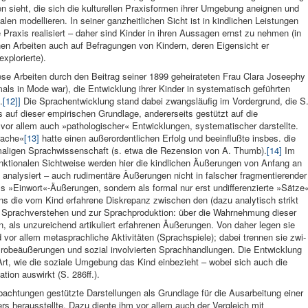
n sieht, die sich die kulturellen Pra­xisformen ihrer Umgebung aneignen und
len modellieren. In seiner ganz­heitlichen Sicht ist in kindlichen Leistungen
e Praxis realisiert – daher sind Kin­der in ihren Aussagen ernst zu nehmen (in
en Arbeiten auch auf Befragungen von Kindern, deren Eigen­sicht er
­plorierte).
se Arbeiten durch den Beitrag seiner 1899 ge­heirateten Frau Clara Joseephy
ls in Mode war), die Ent­wicklung ihrer Kinder in sy­stematisch geführten
.
[12]
]
Die Spra­chentwicklung stand dabei zwangsläufig im Vordergrund, die S
 auf dieser empirischen Grundlage, andererseits gestützt auf die
, vor allem auch »pathologischer« Entwicklungen, systematischer darstellte.
rache«
[13]
hatte einen außerordentlichen Erfolg und beein­flußte insbes. die
maligen Sprachwissen­schaft (s. etwa die Rezension von A. Thumb).
[14]
Im
nktionalen Sicht­weise werden hier die kindlichen Äuße­rungen von Anfang an
analysiert – auch rudimen­täre Äußerungen nicht in falscher frag­mentierender
 »Einwort«-Äußerungen, sondern als formal nur erst undifferenzierte »Sätze
rns die vom Kind erfahrene Diskrepanz zwischen den (dazu ana­lytisch strikt
 Sprachver­stehen und zur Sprachproduktion: über die Wahrnehmung dieser
, als unzu­reichend artikuliert erfah­renen Äußerungen. Von daher legen sie
vor allem metasprachliche Aktivitäten (Sprachspiele); dabei trennen sie zwi­
 Probeäußerungen und sozial involvierten Sprachhandlungen. Die Entwicklung
 Art, wie die soziale Umgebung das Kind einbezieht – wobei sich auch die
ation auswirkt (S. 286ff.).
bachtungen gestützte Darstellungen als Grundlage für die Ausarbeitung einer
ters herausstellte. Dazu diente ihm vor allem auch der Vergleich mit