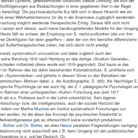
er dessen Dynamik, gewissermaßen Strukturen zweiter Ordnung, die sich der
hlußfolgerungen aus Beobachtungen in einer gegebenen (hier in der Regel
s berechtigt. Die psychoanalytische Kur läßt sich in dieser Hinsicht wie ein
lle eines Wahrheitskriteriums für die in der Anamnese zugänglich werdenden
tmachung möglich werdende therapeutische Erfolg. Daraus läßt sich nicht
n lassen sich daraus auch keine handlungsleitenden Modelle für den Umgan
n. Heute fällt es schwer, die Empörung von S. nachzuvollziehen (die von ihm
cher Denkfiguren hat eben gegriffen) – aber der von ihm bemühte differenzierte
f Außertherapeutisches zielen, hat sich damit nicht erledigt.
n Ansatz systematisch umzusetzen und dabei zugleich auch den
 seine Berufung 1916 nach Hamburg an das dortige »Studium Generale«,
schieden mitbetrieb (diese wurde erst 1919 gegründet). Dort baute er das
 im Rahmen des bis dahin bestehenden Kolonialinstituts. S. profilierte sich
her »Systemdenker« und gehörte in diesem Sinne zu den Betreibern der
triotischen« Motiven dabei, s. die Auto­biographie, S. 363). Als Nachfolger E
gogische Psychologie (er war auch Hg. der
Z. f. pädagogische Psychologie
) u
m Rahmen einer umfangreichen »Kultur«-Forschung aus (seit 1917
26 als a.o. Professor auch in der Lehre unterstützte). Sein eigener
orschung« bzw. der In­telligenztests; auch der soziale Horizont der
n, indem von Martha
Muchow
am Institut systematisch Forschungen zur
ben wurden, für die diese das Konzept der psychischen Kreativität in
rkwürdigerweise gab es offensichtlich keine sonderlich produktiven
. Bühler
und
Ch. Bühler
, wo etwa
Hetzer
parallelen Fragestellungen nachging
e Abstimmung nicht ausschloß wie z.B. beim Umgang mit den publizistischen
hoanalyse (s.o. und bei Deutsch, Q).