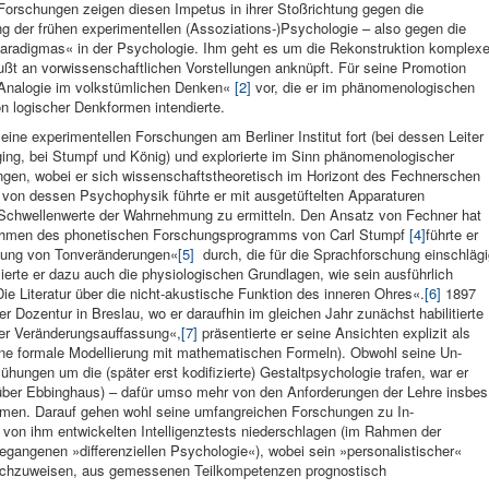
orschungen zeigen diesen Impetus in ihrer Stoßrichtung gegen die
 der frühen experimentellen (Asso­ziations-)Psychologie – also ge­gen die
aradigmas« in der Psychologie. Ihm geht es um die Rekonstruktion komplexe
wußt an vorwissenschaftlichen Vorstellungen anknüpft. Für seine Promotion
e Analogie im volkstümlichen Denken«
[2]
vor, die er im phänomenologischen
n logischer Denkformen intendierte.
eine experimentellen For­schungen am Berliner Institut fort (bei dessen Leiter
ing, bei Stumpf und König) und explo­rierte im Sinn phänomenologi­scher
gen, wobei er sich wissenschaftstheoretisch im Horizont des Fechnerschen
on dessen Psychophysik führte er mit ausgetüftelten Apparaturen
 Schwellenwerte der Wahrnehmung zu ermitteln. Den Ansatz von Fechner hat
men des phonetischen Forschungsprogramms von Carl Stumpf
[4]
führte er
mung von Tonveränderungen«
[5]
durch, die für die Sprachforschung einschlägi
ierte er dazu auch die physiologischen Grundlagen, wie sein ausführlich
ie Literatur über die nicht-akustische Funktion des inneren Ohres«.
[6]
1897
r Dozentur in Breslau, wo er daraufhin im gleichen Jahr zunächst habilitierte
 der Veränderungsauffassung«,
[7]
präsentierte er seine Ansichten explizit als
ne formale Modellierung mit mathematischen Formeln). Obwohl seine Un­
ungen um die (später erst kodifizierte) Gestaltpsycho­logie trafen, war er
über Eb­binghaus) – dafür umso mehr von den Anforderungen der Lehre ins­bes
men. Darauf gehen wohl seine umfangreichen Forschungen zu In­
 von ihm entwic­kelten Intelligenztests nie­derschlagen (im Rahmen der
gangenen »differenziellen Psycholo­gie«), wobei sein »personalistischer«
 nachzuweisen, aus gemessenen Teilkompetenzen prognostisch