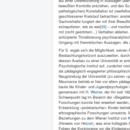
auf einer Differenzierung in Aussagen üb
bewußten Kontrolle entziehen, und den Sc
pathologischen) Konstellation ist zweifello
geschlossener Kreislauf betrachten: anste
Sachverhalte fungiert der mit ihrer Bewuß
extrapolieren, wie es war
[25]
– und insofer
mit (nicht gestörtem...) Verhalten ableite
antizipierte Trivialisierung psychoanalytis
Umgang mit theoretischen Aussagen, die au
Für S. ergab sich die Möglichkeit, seine
Beobachtungshorizont auszuweiten, durch
dessen Ausbau zu einer Universität er ent
Psychologische Institut auf, zunächst noch
als pädagogisch engagierter philosophisc
Neugründung der Universität (zu seinen »pa
Meu­manns betrieb er hier vor allem päda
baute die
Kinder
- und
Jugendpsycholo­gie
i
gemeinsam mit
H. Werner
, der ihn seit 19
Schwerpunkt lag im Bereich der »Begabtenf
Forschungen konnte hier erweitert werde
Entwicklung »proletarischer« Kinder betrie
ethnographische Forschungen umsetzte. Me
Beziehungen zu dem Wiener Institut von
K
(Hinweis von
Hetzer
), was eine kollegial
Folgen der Kontroverse um die Kinderpsyc