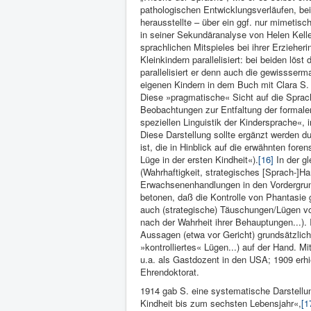
pathologischen Entwicklungsverläufen, bei
herausstellte – über ein ggf. nur mimetisc
in seiner Sekundäranalyse von Helen Keller
sprachlichen Mitspieles bei ihrer Erziehe
Kleinkindern parallelisiert: bei beiden lö
parallelisiert er denn auch die gewissser
eigenen Kindern in dem Buch mit Clara S.
Diese »pragmati­sche« Sicht auf die Sprach
Beobachtungen zur Ent­faltung der formalen
speziellen Lin­guistik der Kinderspra­che«,
Diese Darstellung sollte ergänzt werden d
ist, die in Hinblick auf die erwähnten fo
Lüge in der ersten Kindheit«).
[16]
In der gl
(Wahrhaftigkeit, stra­tegisches [Sprach-]Ha
Erwachsenenhandlungen in den Vorder­grund g
betonen, daß die Kontrolle von Phantasie ge
auch (strategische) Täuschungen/Lügen von
nach der Wahrheit ihrer Behauptun­gen...).
Aussagen (etwa vor Gericht) grundsätzlic
»kontrolliertes« Lügen...) auf der Hand. Mi
u.a. als Gastdozent in den USA; 1909 erhi
Ehrendoktorat.
1914 gab S. eine systematische Darstellu
Kindheit bis zum sechsten Lebensjahr«,
[1