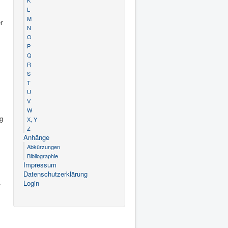
K
L
M
r
N
O
P
Q
R
S
T
U
V
W
g
X, Y
Z
Anhänge
Abkürzungen
Bibliographie
Impressum
Datenschutzerklärung
.
Login