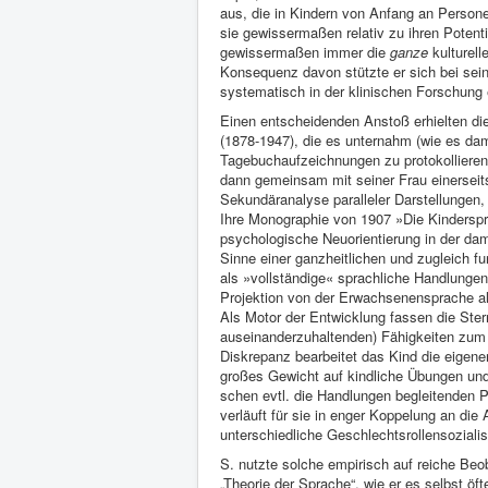
aus, die in Kin­dern von Anfang an Persone
sie gewissermaßen relativ zu ihren Potentia
gewisserma­ßen immer die
ganze
kulturell
Konsequenz davon stützte er sich bei sein
systematisch in der klinischen Forschung ex
Einen entscheidenden Anstoß erhielten die
(1878-1947), die es unternahm (wie es dama
Tagebuchaufzeich­nungen zu protokollieren
dann gemeinsam mit seiner Frau einerseits
Sekundärana­lyse paralleler Darstellungen
Ihre Monographie von 1907 »Die Kin­dersp
psychologische Neuorientierung in der da
Sinne einer ganzheitlichen und zugleich fu
als »vollständige« sprachliche Handlungen 
Projektion von der Erwachsenensprache als
Als Motor der Entwicklung fas­sen die Ste
auseinanderzuhaltenden) Fä­higkeiten zum
Diskrepanz bearbeitet das Kind die eigenen
großes Gewicht auf kindliche Übungen und 
schen evtl. die Handlungen beglei­tenden
verläuft für sie in enger Koppelung an die
unter­schiedliche Geschlechtsrol­lensozialis
S. nutzte solche empirisch auf reiche Beo
„Theorie der Sprache“, wie er es selbst öf