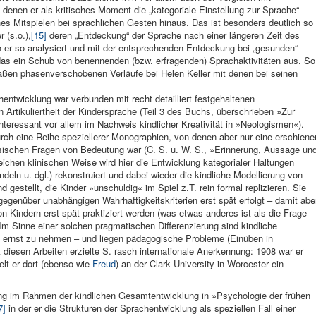
 denen er als kritisches Moment die „kategoriale Einstellung zur Sprache“
hes Mitspielen bei sprachlichen Gesten hinaus. Das ist besonders deutlich so
 (s.o.),
[15]
deren „Entdeckung“ der Sprache nach einer längeren Zeit des
rin er so analysiert und mit der entsprechenden Entdeckung bei „gesunden“
st das ein Schub von benennenden (bzw. erfragenden) Sprachaktivitäten aus. So
maßen phasenverschobenen Verläufe bei Helen Keller mit denen bei seinen
entwicklung war verbunden mit recht detailliert festgehaltenen
 Artikuliertheit der Kin­dersprache (Teil 3 des Buchs, überschrieben »Zur
 interessant vor allem im Nachweis kindlicher Kreativität in »Neologismen«).
urch eine Reihe speziellerer Monographien, von denen aber nur eine erschie­ne
rensischen Fragen von Bedeutung war (C. S. u. W. S., »Erinnerung, Aussage un
eichen klinischen Weise wird hier die Entwicklung katego­rialer Haltungen
ndeln u. dgl.) rekonstruiert und dabei wieder die kindliche Modellierung von
estellt, die Kinder »un­schuldig« im Spiel z.T. rein formal replizieren. Sie
gen­über unabhängigen Wahrhaftig­keitskriterien erst spät erfolgt – da­mit abe
 Kindern erst spät praktiziert werden (was etwas anderes ist als die Frage
 Im Sinne einer solchen pragmati­schen Differenzierung sind kindliche
h ernst zu nehmen – und liegen pädagogische Probleme (Einüben in
t diesen Arbeiten erzielte S. rasch in­ternationale Anerkennung: 1908 war er
elt er dort (ebenso wie
Freud
) an der Clark University in Worcester ein
ng im Rahmen der kindlichen Gesamtentwicklung in »Psychologie der frühen
7]
in der er die Strukturen der Sprachentwicklung als speziel­len Fall einer