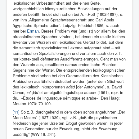
lexikalischer Unbestimmtheit auf der einen Seite,
wortgeschichtlich idiosynkratischen Entwicklungen auf der
anderen betrifft, findet sich schon bei A.F.Pott (1802-1887), s.
von ihm ‚Allgemeine Sprachwissenschaft und Carl Abels
ägyptische Sprachstudien‘. Leipzig: Friedrich 1886; s. auch
hier bei
Erman
. Dieses Problem war (und ist) vor allem bei den
afroasiatischen Sprachen virulent, bei denen ein relativ kleines
Inventar von Wurzeln ein lexikalisches Gerüst bildet, auf dem
die semantisch spezialisierten Lexeme aufgebaut sind – mit
semantischen Spezialisierungen und vor allem auch den z.T.
nur kontextuell definierten Ausdifferenzierungen. Geht man von
den Wurzeln aus, resultieren daraus endemische Phantom-
Gegensinne der Wörter. Die entsprechenden lexikographischen
Probleme sind schon bei den Grammatikern des Klassischen
Arabischen ausführlich diskutiert worden (unter dem Stichwort
des lexikalisch inkorporierten
aḍād
[der Antonymie], s. David
Cohen, »
A
ḍ
ād
et ambiguité linguistique arabe« (1961), repr. in
ds., »Études de linguistque sémitique et arabe«, Den Haag:
Mouton 1970: 79-100.
[11]
So z.B. durchgehend in dem oben schon angeführten „Der
Mann Moses“ (1937-1939), vgl. z.B. „daß die psychischen
Niederschläge jener Urzeiten Erbgut geworden waren, in jeder
neuen Generation nur der Erweckung, nicht der Erwerbung
bedürftig“ (WW 16: 241).