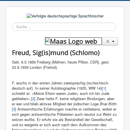
Suchen
Freud, Sig(is)mund (Schlomo)
Geb. 6.5.1856 Freiberg (Mähren, heute Přibor, CSR), gest.
23.9.1939 London (Freitod).
F. wuchs in den ersten Jahren zweisprachig (tschechisch-
deutsch auf). In seiner Autobiographie (1925, WW 14)
[1]
schreibt er: »Meine Eltern waren Juden, auch ich bin Jude
geblieben«.
[2]
Zwar hatte F. keine religiösen Bindungen, aber
er war und blieb aktives Mitglied der jüdischen Loge
Bnai Brith
.
[3]
Antisemitische Erfahrungen machte er zeitlebens, wobei er
sich gegen antisemitische Pöbeleien auch resolut zur Wehr zu
setzen wußte. Er erfuhr sie als Bestandteil der Gesellschaft,
und so weigerte er sich auch nach dem Aufkommen des
Nationalsozialismus (und der Verbrennung seiner Bücher 1933)