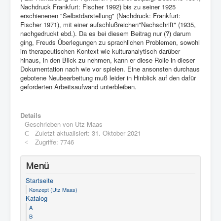
Nachdruck Frankfurt: Fischer 1992) bis zu seiner 1925
erschienenen "Selbstdarstellung" (Nachdruck: Frankfurt:
Fischer 1971), mit einer aufschlußreichen"Nachschrift" (1935,
nachgedruckt ebd.). Da es bei diesem Beitrag nur (?) darum
ging, Freuds Überlegungen zu sprachlichen Problemen, sowohl
im therapeutischen Kontext wie kulturanalytisch darüber
hinaus, in den Blick zu nehmen, kann er diese Rolle in dieser
Dokumentation nach wie vor spielen. Eine ansonsten durchaus
gebotene Neubearbeitung muß leider in Hinblick auf den dafür
geforderten Arbeitsaufwand unterbleiben.
Details
Geschrieben von
Utz Maas
Zuletzt aktualisiert: 31. Oktober 2021
Zugriffe: 7746
Menü
Startseite
Konzept (Utz Maas)
Katalog
A
B