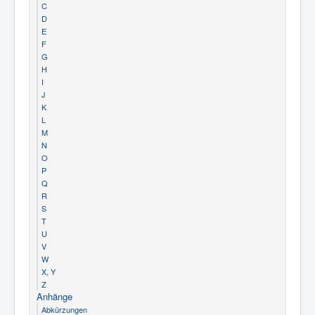
C
D
E
F
G
H
I
J
K
L
M
N
O
P
Q
R
S
T
U
V
W
X, Y
Z
Anhänge
Abkürzungen