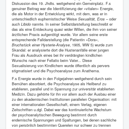
Diskussion des 19. Jhdts. weitgehend ein Gemeinplatz. F.s
genuiner Beitrag war die Identifizierung der »vitalen« Energie,
die als Motor in der Entwicklung wirkt, mit dem, was er in
unterschiedlich euphemistischer Weise
Sexualität, Eros
– oder
auch
Libido
nannte. In seiner Selbstdarstellung beschreibt er
das als eine Entdeckung quasi wider Willen, die ihm von seiner
ärztlichen Praxis aufgenötigt wurde. Vor allem seine erste
entsprechende Falldarstellung (die Patientin »Dora«,
Bruchstück einer Hysterie-Analyse
, 1905, WW 5) wurde zum
Skandal: er analysierte dort die Hustenanfälle einer jungen
Frau als Ausdruck eines bei ihr verdrängten kindlichen
Wunschs nach einer Fellatio beim Vater... Diese
Sexualisierung von Kindlichem wurde öffentlich als pervers
stigmatisiert und die Psychoanalyse zum Anathema.
F.s Energie wurde in den Folgejahren weitgehend durch sein
Bemühen absorbiert, die Psychoanalyse als Heilberuf zu
etablieren, parallel und in Spannung zur universitär etablierten
Medizin. Dazu gehörte für ihn vor allem auch der Ausbau einer
zu den akademischen Institutionen parallelen Organisation: mit
einer internationalen Gesellschaft, einem Verlag, eigenen
Zeitschriften u.dgl. Dabei war das kontinuierliche Wachstum
der psychoanalytischen Bewegung bestimmt durch
endemische Spannungen und Spaltungen, bei denen sachliche
von persönlich bestimmten Querelen nur schwer zu trennen