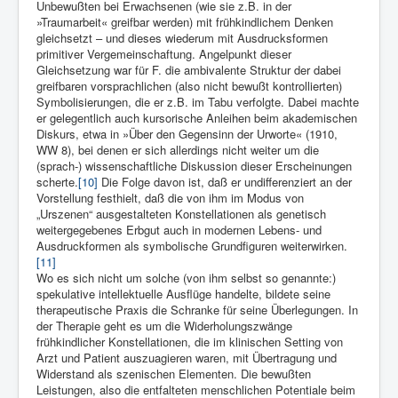
Unbewußten bei Erwachsenen (wie sie z.B. in der
»Traumarbeit« greifbar werden) mit frühkindlichem Denken
gleichsetzt – und dieses wiederum mit Ausdrucksformen
primitiver Vergemeinschaftung. Angelpunkt dieser
Gleichsetzung war für F. die ambivalente Struktur der dabei
greifbaren vorsprachlichen (also nicht bewußt kontrollierten)
Symbolisierungen, die er z.B. im Tabu verfolgte. Dabei machte
er gelegentlich auch kursorische Anleihen beim akademischen
Diskurs, etwa in »Über den Gegensinn der Urworte« (1910,
WW 8), bei denen er sich allerdings nicht weiter um die
(sprach-) wissenschaftliche Diskussion dieser Erscheinungen
scherte.
[10]
Die Folge davon ist, daß er undifferenziert an der
Vorstellung festhielt, daß die von ihm im Modus von
„Urszenen“ ausgestalteten Konstellationen als genetisch
weitergegebenes Erbgut auch in modernen Lebens- und
Ausdruckformen als symbolische Grundfiguren weiterwirken.
[11]
Wo es sich nicht um solche (von ihm selbst so genannte:)
spekulative intellektuelle Ausflüge handelte, bildete seine
therapeutische Praxis die Schranke für seine Überlegungen. In
der Therapie geht es um die Widerholungszwänge
frühkindlicher Konstellationen, die im klinischen Setting von
Arzt und Patient auszuagieren waren, mit Übertragung und
Widerstand als szenischen Elementen. Die bewußten
Leistungen, also die entfalteten menschlichen Potentiale beim