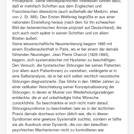
Privatpraxis. Seine fremdsprachlichen Interessen führten dazu,
daß er mehrfach Schriften aus dem Englischen und
Französischen übersetzte (auch außerhalb der Medizin, etwa
von J. St. Mill). Den Ersten Weltkrieg begrüßte er aus einer
nationalen Einstellung heraus (nach dem für ihn schwachen
Bild der österreichischen Armee projiziert auf Deutschland), die
sich auch noch später in seinen Schriften und vor allem
Briefen äußert.
Seine wissenschaftliche Neuorientierung begann 1885 mit
einem Studienaufenthalt in Paris, wo er bei einem der damals
führenden Neurologen, Jean Pierre Charcot (1825-1893),
begann, sich systematischer mit Hysterien zu beschäftigen.
Den Versuch, die hysterischen Störungen bei seinen Patienten
(vor allem auch Patientinnen) zu verstehen, verlängerte er in
eine Selbstanalyse, da er bei sich selbst reichlich neurotische
Störungen diagnostizierte. Das führte in den 1890er Jahren zu
einer radikalen Verschiebung seiner Konzeptualisierung der
Störungen, in denen er Muster von Wiederholungszwängen
entdeckte, die er auf unbefriedigte frühe Wünsche
zurückführte. So beschränkte er sich nicht mehr darauf,
Störungssyndrome zu beschreiben (wie es in der ärztlichen
Praxis damals durchaus schon üblich war, die in diesen
Syndromen eine gewisse Systematik suchte), sondern er faßte
sie als Ausdruck einer Dynamik, die von den bewußten
psychischen Mechanismen nicht zu kontrollieren war.