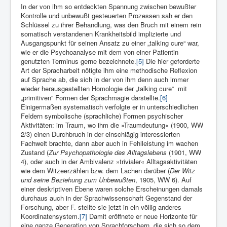
In der von ihm so entdeckten Spannung zwischen bewußter
Kontrolle und unbewußt gesteuerten Prozessen sah er den
Schlüssel zu ihrer Behandlung, was den Bruch mit einem rein
somatisch verstandenen Krankheitsbild implizierte und
Ausgangspunkt für seinen Ansatz zu einer „talking cure“ war,
wie er die Psychoanalyse mit dem von einer Patientin
genutzten Terminus gerne bezeichnete.
[5]
Die hier geforderte
Art der Spracharbeit nötigte ihm eine methodische Reflexion
auf Sprache ab, die sich in der von ihm denn auch immer
wieder herausgestellten Homologie der „talking cure“ mit
„primitiven“ Formen der Sprachmagie darstellte.
[6]
Einigermaßen systematisch verfolgte er in unterschiedlichen
Feldern symbolische (sprachliche) Formen psychischer
Aktivitäten: im Traum, wo ihm die »Traumdeutung« (1900, WW
2/3) einen Durchbruch in der einschlägig interessierten
Fachwelt brachte, dann aber auch in Fehlleistung im wachen
Zustand (
Zur Psychopathologie des Alltagslebens
(1901, WW
4), oder auch in der Ambivalenz »trivialer« Alltagsaktivitäten
wie dem Witzeerzählen bzw. dem Lachen darüber (
Der Witz
und seine Beziehung zum Unbewußten
, 1905, WW 6). Auf
einer deskriptiven Ebene waren solche Erscheinungen damals
durchaus auch in der Sprachwissenschaft Gegenstand der
Forschung, aber F. stellte sie jetzt in ein völlig anderes
Koordinatensystem.
[7]
Damit eröffnete er neue Horizonte für
eine ganze Generation von Sprachforschern, die sich so dem