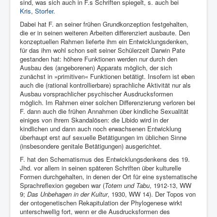
sind, was sich auch in F.s Schriften spiegelt, s. auch bei
Kris
,
Storfer.
Dabei hat F. an seiner frühen Grundkonzeption festgehalten,
die er in seinen weiteren Arbeiten differenziert ausbaute. Den
konzeptuellen Rahmen lieferte ihm ein Entwicklungsdenken,
für das ihm wohl schon seit seiner Schülerzeit Darwin Pate
gestanden hat: höhere Funktionen werden nur durch den
Ausbau des (angeborenen) Apparats möglich, der sich
zunächst in »primitiven« Funktionen betätigt. Insofern ist eben
auch die (rational kontrollierbare) sprachliche Aktivität nur als
Ausbau vorsprachlicher psychischer Ausdrucksformen
möglich. Im Rahmen einer solchen Differenzierung verloren bei
F. dann auch die frühen Annahmen über kindliche Sexualität
einiges von ihrem Skandalösen: die Libido wird in der
kindlichen und dann auch noch erwachsenen Entwicklung
überhaupt erst auf sexuelle Betätigungen im üblichen Sinne
(insbesondere genitale Betätigungen) ausgerichtet.
F. hat den Schematismus des Entwicklungsdenkens des 19.
Jhd. vor allem in seinen späteren Schriften über kulturelle
Formen durchgehalten, in denen der Ort für eine systematische
Sprachreflexion gegeben war (
Totem und Tabu
, 1912-13, WW
9;
Das Unbehagen in der Kultur
, 1930, WW 14). Der Topos von
der ontogenetischen Rekapitulation der Phylogenese wirkt
unterschwellig fort, wenn er die Ausdrucksformen des