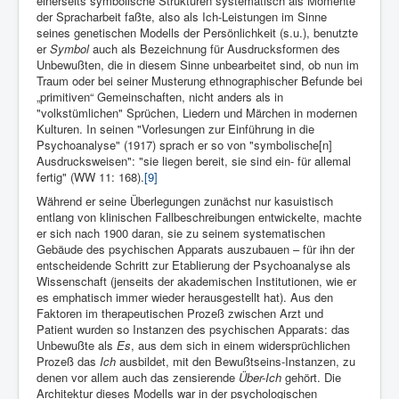
einerseits symbolische Strukturen systematisch als Momente
der Spracharbeit faßte, also als Ich-Leistungen im Sinne
seines genetischen Modells der Persönlichkeit (s.u.), benutzte
er
Symbol
auch als Bezeichnung für Ausdrucksformen des
Unbewußten, die in diesem Sinne unbearbeitet sind, ob nun im
Traum oder bei seiner Musterung ethnographischer Befunde bei
„primitiven“ Gemeinschaften, nicht anders als in
"volkstümlichen" Sprüchen, Liedern und Märchen in modernen
Kulturen. In seinen "Vorlesungen zur Einführung in die
Psychoanalyse" (1917) sprach er so von "symbolische[n]
Ausdrucksweisen": "sie liegen bereit, sie sind ein- für allemal
fertig" (WW 11: 168).
[9]
Während er seine Überlegungen zunächst nur kasuistisch
entlang von klinischen Fallbeschreibungen entwickelte, machte
er sich nach 1900 daran, sie zu seinem systematischen
Gebäude des psychischen Apparats auszubauen – für ihn der
entscheidende Schritt zur Etablierung der Psychoanalyse als
Wissenschaft (jenseits der akademischen Institutionen, wie er
es emphatisch immer wieder herausgestellt hat). Aus den
Faktoren im therapeutischen Prozeß zwischen Arzt und
Patient wurden so Instanzen des psychischen Apparats: das
Unbewußte als
Es
, aus dem sich in einem widersprüchlichen
Prozeß das
Ich
ausbildet, mit den Bewußtseins-Instanzen, zu
denen vor allem auch das zensierende
Über-Ich
gehört. Die
Architektur dieses Modells war in der psychologischen