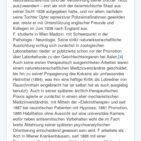
auszuwandern – erst als sich der österreichische Staat aus
seiner Sicht 1938 aufgegeben hatte, und vor allem nachdem
seine Tochter Opfer repressiver Polizeimaßnahmen geworden
war, reiste er mit Unterstützung englischer Freunde und
Kollegen im Juni 1938 nach England aus.
F. studierte in Wien Medizin, mit Schwerpunkt in der
Pathologie / Neurologie. Seine strikt naturwissenschaftliche
Ausrichtung schlug sich zunächst in zoologischen
Laborarbeiten nieder: er publizierte schon vor der Promotion
über Laborbefunde zu den Geschlechtsorganen bei Aalen.
[4]
Auch seine ersten therapeutisch ausgerichteten Arbeiten waren
einem naturwissenschaftlichen Medizinverständnis geschuldet,
bis hin zu seiner Propagierung des Kokains als umfassendes
Heilmittel (1884), was ihm eine heftige Kritik als Lobredner von
Rauschmitteln eingebracht hat (er selbst hat es auch ausgiebig
benutzt). Auch in seiner späteren ärztlich-therapeutischen
Praxis agierte er zunächst in einem eher mechanistischen
Medizinverständnis, mit Mitteln der »Elektrotherapie« und seit
1887 bei neurotischen Patienten mit Hypnose. 1881 Promotion,
1885 Habilitation ohne Aussicht auf eine universitäre Karriere,
wofür neben antisemitischen Vorbehalten wohl die im Fach
breite Ablehnung seiner späteren psychoanalytischen
Orientierung entscheidend gewesen sein wird. F arbeitete als
Arzt in Wiener Krankenhäusern, seit 1886 mit einer