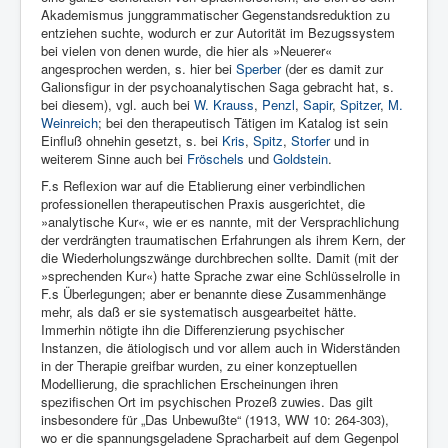
Akademismus junggrammatischer Gegenstandsreduktion zu
entziehen suchte, wodurch er zur Autorität im Bezugssystem
bei vielen von denen wurde, die hier als »Neuerer«
angesprochen werden, s. hier bei
Sperber
(der es damit zur
Galionsfigur in der psychoanalytischen Saga gebracht hat, s.
bei diesem), vgl. auch bei
W. Krauss
,
Penzl
,
Sapir
,
Spitzer
,
M.
Weinreich
; bei den therapeutisch Tätigen im Katalog ist sein
Einfluß ohnehin gesetzt, s. bei
Kris
,
Spitz
,
Storfer
und in
weiterem Sinne auch bei
Fröschels
und
Goldstein
.
F.s Reflexion war auf die Etablierung einer verbindlichen
professionellen therapeutischen Praxis ausgerichtet, die
»analytische Kur«, wie er es nannte, mit der Versprachlichung
der verdrängten traumatischen Erfahrungen als ihrem Kern, der
die Wiederholungszwänge durchbrechen sollte. Damit (mit der
»sprechenden Kur«) hatte Sprache zwar eine Schlüsselrolle in
F.s Überlegungen; aber er benannte diese Zusammenhänge
mehr, als daß er sie systematisch ausgearbeitet hätte.
Immerhin nötigte ihn die Differenzierung psychischer
Instanzen, die ätiologisch und vor allem auch in Widerständen
in der Therapie greifbar wurden, zu einer konzeptuellen
Modellierung, die sprachlichen Erscheinungen ihren
spezifischen Ort im psychischen Prozeß zuwies. Das gilt
insbesondere für „Das Unbewußte“ (1913, WW 10: 264-303),
wo er die spannungsgeladene Spracharbeit auf dem Gegenpol