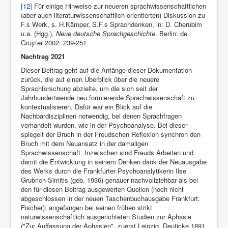
[12]
Für einige Hinweise zur neueren sprachwissenschaftlichen
(aber auch literaturwissenschaftlich orientierten) Diskussion zu
F.s Werk, s. H.Kämper, S.F.s Sprachdenken, in: D. Cherubim
u.a. (Hgg.),
Neue deutsche Sprachgeschichte
. Berlin: de
Gruyter 2002: 239-251.
Nachtrag 2021
Dieser Beitrag geht auf die Anfänge dieser Dokumentation
zurück, die auf einen Überblick über die neuere
Sprachforschung abzielte, um die sich seit der
Jahrhundertwende neu formierende Sprachwissenschaft zu
kontextualisieren. Dafür war ein Blick auf die
Nachbardisziplinen notwendig, bei denen Sprachfragen
verhandelt wurden, wie in der Psychoanalyse. Bei dieser
spiegelt der Bruch in der Freudschen Reflexion synchron den
Bruch mit dem Neuansatz in der damaligen
Sprachwissenschaft. Inzwischen sind Freuds Arbeiten und
damit die Entwicklung in seinem Denken dank der Neuausgabe
des Werks durch die Frankfurter Psychoanalytikerin Ilse
Grubrich-Simitis (geb. 1936) genauer nachvollziehbar als bei
den für diesen Beitrag ausgewerten Quellen (noch nicht
abgeschlossen in der neuen Taschenbuchausgabe Frankfurt:
Fischer): angefangen bei seinen frühen strikt
naturwissenschaftlich ausgerichteten Studien zur Aphasie
("Zur Auffassung der Aphasien", zuerst Leipzig. Deuticke 1891,