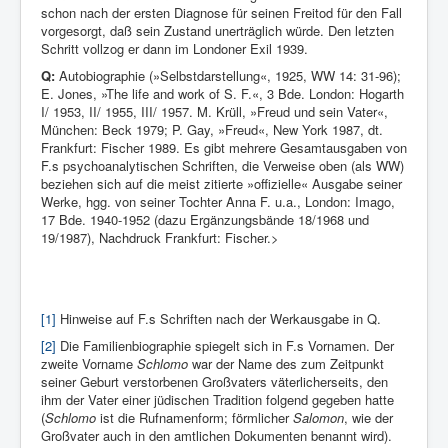
schon nach der ersten Diagnose für seinen Freitod für den Fall
vorgesorgt, daß sein Zustand unerträglich würde. Den letzten
Schritt vollzog er dann im Londoner Exil 1939.
Q:
Autobiographie (»Selbstdarstellung«, 1925, WW 14: 31-96);
E. Jones, »The life and work of S. F.«, 3 Bde. London: Hogarth
I/ 1953, II/ 1955, III/ 1957. M. Krüll, »Freud und sein Vater«,
München: Beck 1979; P. Gay, »Freud«, New York 1987, dt.
Frankfurt: Fischer 1989. Es gibt mehrere Gesamtausgaben von
F.s psychoanalytischen Schriften, die Verweise oben (als WW)
beziehen sich auf die meist zitierte »offizielle« Ausgabe seiner
Werke, hgg. von seiner Tochter Anna F. u.a., London: Imago,
17 Bde. 1940-1952 (dazu Ergänzungsbände 18/1968 und
19/1987), Nachdruck Frankfurt: Fischer.>
[1]
Hinweise auf F.s Schriften nach der Werkausgabe in Q.
[2]
Die Familienbiographie spiegelt sich in F.s Vornamen. Der
zweite Vorname
Schlomo
war der Name des zum Zeitpunkt
seiner Geburt verstorbenen Großvaters väterlicherseits, den
ihm der Vater einer jüdischen Tradition folgend gegeben hatte
(
Schlomo
ist die Rufnamenform; förmlicher
Salomon
, wie der
Großvater auch in den amtlichen Dokumenten benannt wird).