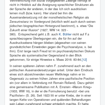
Verinnerlichung von sozial vorgegebenen Zwänge verfolgt er
nicht in Hinblick auf die Aneignung sprachlicher Strukturen als
der Sprache der anderen, in der das Ich sich ausdrücken
lernen muß (bzw. kann). Hier stand bei ihm die
Auseinandersetzung mit der monotheistischen Religion als
Zensurinstanz im Vordergrund (letztlich wohl auch durch seinen
jüdischen biographischen Hintergrund bestimmt), s. etwa "Die
Zukunft einer Illusion" (1927, WW 14: 323 -
380). Entsprechend geht z.B. auch
K. Bühler
nicht auf F.s
sprachbezogene Überlegungen ein, die für ihn auf der
Ausdrucksebene hängen blieben (abgesehen von seinen
grundsätzlichen Einwänden gegen die Psychoanalyse, s. bei
ihm). Erst lange nach Freud ist im psychoanalytischen Diskurs
Sprache als systematischer Gegenstand in den Blick
gekommen, für einige Hinweise s. Maas 2016: 83-84.
[12]
In seinen späteren Jahren nahm F. zunehmend auch an den
politischen Auseinandersetzungen anteil. Unter dem Eindruck
eines sich abzeichnenden neuen Weltkriegs nahm er im
Gegensatz zu seinen frühen Jahren eine pazifistische Position
ein (vor allem in Verbindung mit Romain Rolland). Dazu gehört
eine gemeinsame Publikation mit A. Einstein »Warum Krieg«
(1933, WW 16), in der er die Formulierung benutzt »bei uns
Pazifisten« (S. 26). Seit 1923 litt er unter Krebs, der in einer
langen Kette von Operationen und quälenden Behandlungen
sein Leben zunehmend schwer erträglich machte. Er hatte