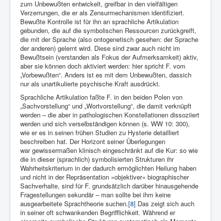
zum Unbewußten entwickelt, greifbar in den vielfältigen
Verzerrungen, die er als Zensurmechanismen identifiziert.
Bewußte Kontrolle ist für ihn an sprachliche Artikulation
gebunden, die auf die symbolischen Ressourcen zurückgreift,
die mit der Sprache (also ontogenetisch gesehen: der Sprache
der anderen) gelernt wird. Diese sind zwar auch nicht im
Bewußtsein (verstanden als Fokus der Aufmerksamkeit) aktiv,
aber sie können doch aktiviert werden: hier spricht F. vom
„Vorbewußten“. Anders ist es mit dem Unbewußten, dassich
nur als unartikulierte psychische Kraft ausdrückt.
Sprachliche Artikulation faßte F. in den beiden Polen von
„Sachvorstellung“ und „Wortvorstellung“, die damit verknüpft
werden – die aber in pathologischen Konstellationen dissoziiert
werden und sich verselbständigen können (s. WW 10: 300),
wie er es in seinen frühen Studien zu Hysterie detailliert
beschreiben hat. Der Horizont seiner Überlegungen
war gewissermaßen klinisch eingeschränkt auf die Kur: so wie
die in dieser (sprachlich) symbolisierten Strukturen ihr
Wahrheitskriterium in der dadurch ermöglichten Heilung haben
und nicht in der Repräsentation »objektiver« biographischer
Sachverhalte, sind für F. grundsätzlich darüber hinausgehende
Fragestellungen sekundär – man sollte bei ihm keine
ausgearbeitete Sprachtheorie suchen.
[8]
Das zeigt sich auch
in seiner oft schwankenden Begrifflichkeit. Während er