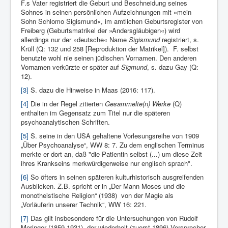
F.s Vater registriert die Geburt und Beschneidung seines
Sohnes in seinen persönlichen Aufzeichnungen mit »mein
Sohn Schlomo Sigismund«, im amtlichen Geburtsregister von
Freiberg (Geburtsmatrikel der »Andersgläubigen«) wird
allerdings nur der »deutsche« Name
Sigismund
registriert, s.
Krüll (Q: 132 und 258 [Reproduktion der Matrikel]). F. selbst
benutzte wohl nie seinen jüdischen Vornamen. Den anderen
Vornamen verkürzte er später auf
Sigmund
, s. dazu Gay (Q:
12).
[3]
S. dazu die Hinweise in Maas (2016: 117).
[4]
Die in der Regel zitierten
Gesammelte(n) Werke
(Q)
enthalten im Gegensatz zum Titel nur die späteren
psychoanalytischen Schriften.
[5]
S. seine in den USA gehaltene Vorlesungsreihe von 1909
„Über Psychoanalyse“, WW 8: 7. Zu dem englischen Terminus
merkte er dort an, daß "die Patientin selbst (...) um diese Zeit
ihres Krankseins merkwürdigerweise nur englisch sprach".
[6]
So öfters in seinen späteren kulturhistorisch ausgreifenden
Ausblicken. Z.B. spricht er in „Der Mann Moses und die
monotheistische Religion“ (1938) von der Magie als
„Vorläuferin unserer Technik“, WW 16: 221.
[7]
Das gilt insbesondere für die Untersuchungen von Rudolf
Meringer (1859-1931), der wiederholt (zuerst 1896) Versprecher