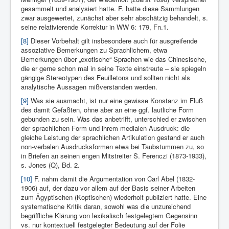
gesammelt und analysiert hatte. F. hatte diese Sammlungen
zwar ausgewertet, zunächst aber sehr abschätzig behandelt, s.
seine relativierende Korrektur in WW 6: 179, Fn.1.
[8]
Dieser Vorbehalt gilt insbesondere auch für ausgreifende
assoziative Bemerkungen zu Sprachlichem, etwa
Bemerkungen über „exotische“ Sprachen wie das Chinesische,
die er gerne schon mal in seine Texte einstreute – sie spiegeln
gängige Stereotypen des Feuilletons und sollten nicht als
analytische Aussagen mißverstanden werden.
[9]
Was sie ausmacht, ist nur eine gewisse Konstanz im Fluß
des damit Gefaßten, ohne aber an eine ggf. lautliche Form
gebunden zu sein. Was das anbetrifft, unterschied er zwischen
der sprachlichen Form und ihrem medialen Ausdruck: die
gleiche Leistung der sprachlichen Artikulation gestand er auch
non-verbalen Ausdrucksformen etwa bei Taubstummen zu, so
in Briefen an seinen engen Mitstreiter S. Ferenczi (1873-1933),
s. Jones (Q), Bd. 2.
[10]
F. nahm damit die Argumentation von Carl Abel (1832-
1906) auf, der dazu vor allem auf der Basis seiner Arbeiten
zum Ägyptischen (Koptischen) wiederholt publiziert hatte. Eine
systematische Kritik daran, sowohl was die unzureichend
begriffliche Klärung von lexikalisch festgelegtem Gegensinn
vs. nur kontextuell festgelegter Bedeutung auf der Folie