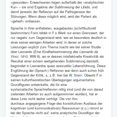
»gesunden« Erwachsenen liegen außerhalb der »analytischen
Kur« – sie sind Ergebnis der
Sublimierung
der Libido, und
damit jenseits der Reflexion auf die Pathogenese der
Störungen. Wenn diese möglich wird, wird der Patient als
»geheilt« entlassen.
Sprache in ihrer entfalteten, ausgebauten (schriftkulturell
bestimmten) Form bildet in F.s Werk nur einen Grenzwert, der
nur negativ zum Gegenstand wird, wie es besonders deutlich in
einer seiner wenigen Arbeiten wird, in denen er solche
Leistungen explizit zum Thema macht wie bei seiner Studie
über Leonardo (
Eine Kindheitserinnerung des Leonardo da
Vinci
, 1910, WW 8), wo er dessen intellektuelle Kreativität als
Resultat einer extrem weitgehenden Sublimierung darstellt,
begründet in Leonardos quasi asexueller Lebensführung. Diese
Engführung der (Sprach-) Reflexion war denn auch schon früh
Gegenstand der Kritik, s. z.B. hier bei
W. Stern
. Obwohl F in
seinen kulturtheoretischen Überlegungen argumentative
Grundfiguren entwickelte, die für eine
systematische Sprachreflexion nötig sind (und die von darauf
zielenden Arbeiten so auch aufgenommen wurden), hat er
diese Linie nicht weiter verfolgt. Die von ihm
durchaus angegangene Frage des konstitutiven Ausbaus der
kognitiven (und kommunikativen) Ressourcen (s.o.) nimmt er
bei der Sprache nicht auf: seine analytische Grundfigur der