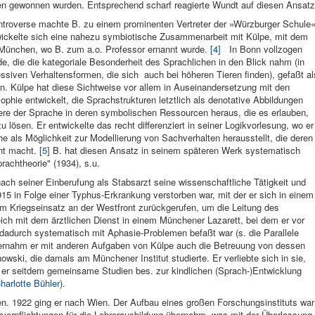
hren gewonnen wurden. Entsprechend scharf reagierte Wundt auf diesen Ansatz
ontroverse machte B. zu einem promi­nenten Vertreter der »Würzburger Schule
wickelte sich eine nahezu symbiotische Zusammenarbeit mit Külpe, mit dem
München, wo B. zum a.o. Pro­fessor ernannt wurde.
[4]
In Bonn vollzogen
, die die kategoriale Besonderheit des Sprachlichen in den Blick nahm (in
iven Verhaltensformen, die sich auch bei höheren Tieren finden), gefaßt al
. Külpe hat diese Sichtweise vor allem in Auseinandersetzung mit den
phie entwickelt, die Sprachstrukturen letztlich als denotative Abbildungen
re der Sprache in deren symbolischen Ressourcen heraus, die es erlauben,
lösen. Er entwickelte das recht differenziert in seiner Logikvorlesung, wo er
 als Möglichkeit zur Modellierung von Sachverhalten herausstellt, die deren
ent macht.
[5]
B. hat diesen Ansatz in seinem späteren Werk systematisch
prachtheorie" (1934), s.u.
ach seiner Ein­berufung als Stabs­arzt seine wis­senschaftliche Tätigkeit und
915 in Folge einer Typhus-Erkrankung verstorben war, mit der er sich in einem
nem Kriegseinsatz an der Westfront zurückgerufen, um die Leitung des
ich mit dem ärztlichen Dienst in einem Münchener Lazarett, bei dem er vor
 dadurch systematisch mit Aphasie-Problemen befaßt war (s. die Parallele
übernahm er mit anderen Aufgaben von Külpe auch die Betreuung von dessen
wski, die damals am Münchener Institut studierte. Er verliebte sich in sie,
 er seitdem ge­meinsame Stu­dien bes. zur kindlichen (Sprach­-)Entwicklung
harlotte Bühler
).
en. 1922 ging er nach Wien. Der Aufbau eines großen For­schungsinstituts war
ehrverpflichtungen für die Lehrerausbil­dung übernahm, was mit der Überlassung