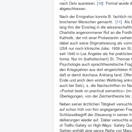
nach Oslo ausrei­sen.
[10]
Formal wurde di
abgeschlos­sen.
Nach der Emigration konnte B. fachlich ni
brochenen Men­schen ge­macht.
[11]
Als B
lang ihm der Ein­stieg in die wissen­schaft
Charlotte angenomme­ner Ruf an die Fordham
Katholik, der mit ei­ner Protestan­tin ver­he
dabei auch seine Stigmati­sierung als vormali
USA nur noch klinische Jobs: 1939 am St. 
seit 1945 in Los Angeles als frei praktizier
fornia. Nur im (katholischen!) St. Thomas 
Psychologie auch sprachtheoretische Fragen
den Kriegsjahren aus dort eingerichteten K
daß er damit durchaus Anklang fand. Offen
Ende und anch dem ersten Weltkrieg anknüp
auch bei Selz), s. die Nachschriften im N
»Pocket book on practical se­mantics« (im
Überlegungen, von der Zeichentheorie bis
Neben seiner ärztlichen Tätigkeit versucht
auf schon früh von ihm angegangenen Fra­
Schlüsselbegriff der
Steuerung
in seinen fr
dellierungen wieder auf­. Dabei ver­suchte
of Traf­fic-Safety on High-Ways: Safety Q
Seitien enthält eine ganze Reihe von Man