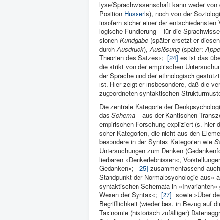
lyse/Sprachwissenschaft kann weder von de
Position
Husserl
s), noch von der So­ziologi
insofern sicher einer der entschiedensten
logische Fundierung – für die Sprachwissen
sionen
Kund­gabe
(spä­ter ersetzt er diese
durch
Ausdruck
),
Auslösung
(später:
Ap­pe
Theorien des Satzes«;
[24]
es ist das übe
die strikt von der empi­rischen Untersuchu
der Sprache und der ethnologisch ge­stütz
ist. Hier zeigt er insbesondere, daß die v
zugeordneten syn­taktischen Strukturmuste
Die zentrale Kategorie der Denkpsychologie,
das
Schema
– aus der Kan­tischen Transzen
empirischen For­schung expli­ziert (s. hier 
scher Kategorien, die nicht aus den Elemen
besondere in der Syntax Kategorien wie
S
Untersuchungen zum Denken (Gedankenforme
lierbaren »Denkerlebnissen«, Vorstellun­ge
Gedanken«;
[25]
zusammen­fassend auch i
Standpunkt der Normalpsy­chologie aus« au
syn­taktischen Schemata in »Invarianten«
Wesen der Syntax«;
[27]
sowie »Über den 
Begrifflich­keit (wieder bes. in Be­zug auf
Taxinomie (historisch zufälliger) Datenagg