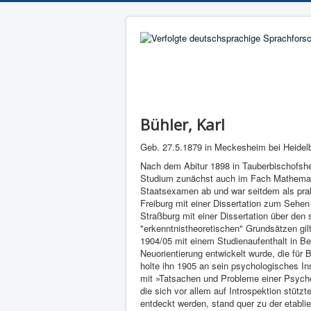
Bühler, Karl
Geb. 27.5.1879 in Meckesheim bei Heidelb
Nach dem Abitur 1898 in Tauberbischofshei
Studium zunächst auch im Fach Mathemat
Staatsexamen ab und war seitdem als prakt
Freiburg mit einer Dissertation zum Sehen 
Straßburg mit einer Dissertation über de
"erkenntnistheoretischen" Grundsätzen gil
1904/05 mit einem Studienaufenthalt in Ber
Neuorientierung entwickelt wurde, die für
holte ihn 1905 an sein psychologi­sches Ins
mit »Tatsachen und Probleme einer Psychol
die sich vor allem auf Introspektion stützt
entdeckt werden, stand quer zu der etabli