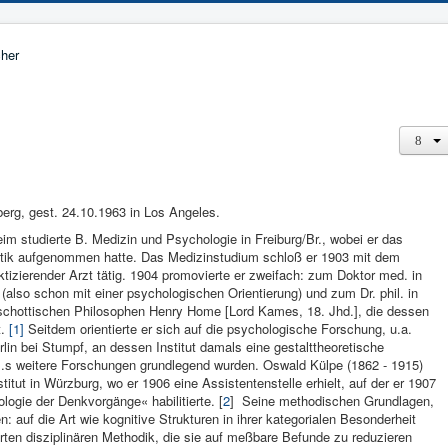
erg, gest. 24.10.1963 in Los Angeles.
m studierte B. Medizin und Psychologie in Freiburg/Br., wobei er das
ik aufgenommen hatte. Das Medizinstudium schloß er 1903 mit dem
izierender Arzt tätig. 1904 promovierte er zweifach: zum Doktor med. in
(also schon mit einer psychologischen Orientierung) und zum Dr. phil. in
n schottischen Philosophen Henry Home [Lord Kames, 18. Jhd.], die dessen
t.
[1]
Seitdem orientierte er sich auf die psychologische Forschung, u.a.
lin bei Stumpf, an dessen Institut damals eine gestalttheoretische
 B.s weitere Forschungen grundlegend wurden. Oswald Külpe (1862 - 1915)
ti­tut in Würzburg, wo er 1906 eine Assistentenstelle erhielt, auf der er 1907
ogie der Denkvor­gänge« habilitierte. [
2
] Seine methodischen Grundlagen,
en: auf die Art wie kognitive Strukturen in ihrer kategorialen Besonderheit
erten disziplinären Methodik, die sie auf meßbare Befunde zu reduzieren