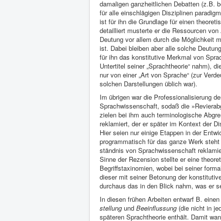
damaligen ganzheitlichen Debatten (z.B. b
für alle einschlägigen Disziplinen paradi
ist für ihn die Grundlage für einen theor
detailliert musterte er die Ressourcen vo
Deutung vor allem durch die Möglichkeit 
ist. Dabei bleiben aber alle solche Deutu
für ihn das konstitutive Merkmal von Spra
Untertitel seiner „Sprachtheorie“ nahm), 
nur von einer „Art von Sprache“ (zur Verd
solchen Darstellungen üblich war).
Im übrigen war die Professionalisierung 
Sprachwissenschaft, sodaß die »Revierabg
zielen bei ihm auch terminologische Abgr
reklamiert, der er später im Kontext der D
Hier seien nur einige Etappen in der Ent
programma­tisch für das ganze Werk steht 
ständnis von Sprach­wissenschaft re­klamie
Sinne der Rezension stellte er eine theore
Begriffstaxinomien, wobei bei seiner formal
dieser mit seiner Betonung der konstituti
durchaus das in den Blick nahm, was er se
In diesen frühen Arbeiten entwarf B. einen
stellung
und
Beeinflus­sung
(die nicht in j
späteren Sprach­theorie ent­hält. Damit wa