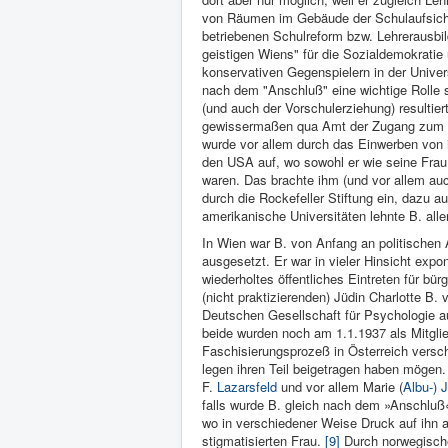
von Räumen im Gebäude der Schulaufsic
be­triebenen Schulreform bzw. Leh­rerausb
geistigen Wiens" für die Sozialdemokratie
konservativen Gegenspielern in der Univer
nach dem "Anschluß" eine wichtige Rolle s
(und auch der Vorschulerziehung) resultier
gewissermaßen qua Amt der Zugang zum Fo
wurde vor allem durch das Einwerben von 
den USA auf, wo sowohl er wie seine Frau 
waren. Das brachte ihm (und vor allem a
durch die Rockefel­ler Stif­tung ein, dazu 
amerikanische Uni­versitäten lehnte B. alle
In Wien war B. von Anfang an poli­tischen A
ausge­setzt. Er war in vieler Hinsicht ex­po
wiederholtes öffentliches Eintreten für bür­g
(nicht praktizierenden) Jüdin Charlotte B.
Deutschen Ge­sellschaft für Psychologie au
beide wurden noch am 1.1.1937 als Mit­gli
Faschisierungsprozeß in Österreich ver­schä
legen ihren Teil bei­getragen haben mö­gen
F.
Lazarsfeld
und vor allem Marie (
Albu-) 
falls wurde B. gleich nach dem »Anschluß« 
wo in verschiede­ner Weise Druck auf ihn a
stigmatisierten Frau.
[9]
Durch norwe­gische 