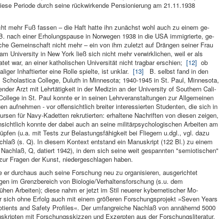
ese Periode durch seine rück­wirkende Pensionierung am 21.11.1938
cht mehr Fuß fassen – die Haft hatte ihn zunächst wohl auch zu einem ge­
. nach einer Erho­lungspause in Norwegen 1938 in die USA immi­grierte, ge­
liche Gemein­schaft nicht mehr – ein von ihm zuletzt auf Drängen sei­ner Frau
 Uni­versity in New York ließ sich nicht mehr ver­wirklichen, weil er als
iratet war, an einer katholi­schen Uni­versität nicht tragbar er­schien;
[12]
ob
ger Inhaf­tierter eine Rolle spielte, ist un­klar.
[13]
B. selbst fand in den
Scholastica College, Duluth in Minne­sota; 1940-1945 in St. Paul, Minne­sota,
en­der Arzt mit Lehrtätig­keit in der Medizin an der University of Southern Cali­
College in St. Paul konnte er in seinen Lehrveranstaltungen zur Allgemeinen
 aufnehmen - vor offensichtlich breiter interessierten Studenten, die sich in
ursen für Navy-Kadetten rekrutierten: erhaltene Nachriften von diesen zeigen,
sichtlich konnte der dabei auch an seine militärpsychologischen Arbeiten am
fen (u.a. mit Tests zur Belastungsfähigkeit bei Fliegern u.dgl., vgl. dazu
achlaß (s. Q). In diesem Kontext entstand ein Manuskript (122 Bl.) zu einem
 Nachlaß, Q, datiert 1942), in dem sich seine weit gespannten "semiotischen"
 zur Fragen der Kunst, niedergeschlagen haben.
e er durchaus auch seine For­schung neu zu organisieren, ausgerichtet
gen im Grenzbereich von Biolo­gie/Verhaltensforschung (s.u. dem
ühen Arbeiten); diese nahm er jetzt im Stil neuerer kyberneti­scher Mo­
 er sich ohne Er­folg auch mit ei­nem größeren For­schungsprojekt »Seven Years
uoti­ents and Safety Pro­files«. Der umfangreiche Nachlaß von annähernd 5000
uskripten mit Forschungsskizzen und Exzerpten aus der Forschungsliteratur,