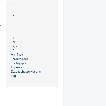
.
N
«
O
P
Q
R
s
S
T
U
V
W
X, Y
Z
Anhänge
Abkürzungen
Bibliographie
Impressum
Datenschutzerklärung
Login