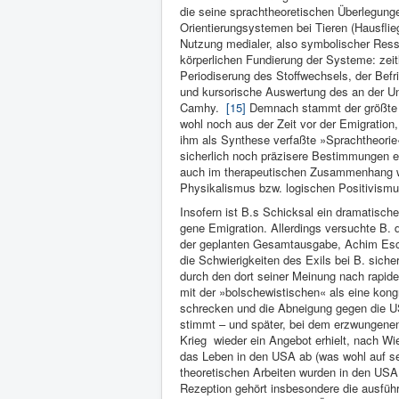
die seine sprachtheoretischen Überlegunge
Orientierungsystemen bei Tieren (Hausflie
Nutzung medialer, also symbolischer Ress
körperlichen Fundierung der Systeme: zeit
Periodiserung des Stoffwechsels, der Befr
und kursorische Auswer­tung des an der Uni
Camhy.
[15]
Dem­nach stammt der größte Te
wohl noch aus der Zeit vor der Emi­gration, 
ihm als Synthese verfaßte »Sprachtheorie« 
sicherlich noch präzisere Bestim­mungen ent
auch im therapeuti­schen Zusammen­hang weit
Physi­kalismus bzw. logischen Positivismu
Inso­fern ist B.s Schicksal ein dramati­sch
gene Emigration. Allerdings versuchte B. d
der geplanten Ge­samtausgabe, Achim Esch
die Schwierigkeiten des Exils bei B. sicher
durch den dort sei­ner Meinung nach ra­pide
mit der »bol­schewistischen« als eine ko
schrecken und die Abnei­gung gegen die US-
stimmt – und spä­ter, bei dem erzwunge­nen 
Krieg wieder ein Angebot er­hielt, nach Wien
das Le­ben in den USA ab (was wohl auf sein
theoretischen Ar­beiten wur­den in den 
Rezeption gehört insbe­sondere die ausführ­