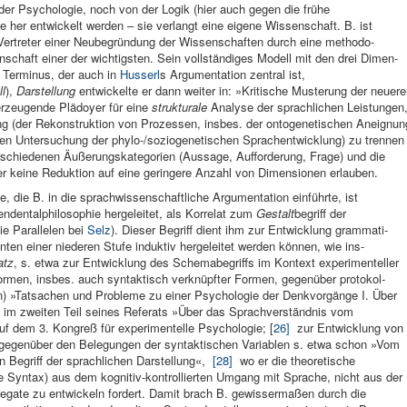
r Psy­chologie, noch von der Logik (hier auch gegen die frühe
e her entwic­kelt werden – sie verlangt eine ei­gene Wissen­schaft. B. ist
 Ver­treter einer Neubegrün­dung der Wissenschaften durch eine methodo­
­schaft einer der wichtigsten. Sein vollständiges Modell mit den drei Dimen­
n Terminus, der auch in
Husserl
s Argumentation zentral ist,
ll
),
Darstellung
entwickelte er dann weiter in: »Kritische Muste­rung der neue­r
r­zeugende Plä­doyer für eine
struktu­rale
Analyse der sprachlichen Leistun­gen
ng (der Rekon­struktion von Prozessen, ins­bes. der ontogene­tischen Aneig­nun
ten Untersu­chung der phylo-/soziogenetischen Sprachentwick­lung) zu trennen
erschie­denen Äußerungs­kategorien (Aus­sage, Aufforderung, Frage) und die
r keine Re­duktion auf eine geringere Anzahl von Di­mensionen erlau­ben.
 die B. in die sprachwissen­schaftliche Argumentation ein­führte, ist
dentalphiloso­phie her­geleitet, als Kor­relat zum
Gestalt
begriff der
die Parallelen bei
Selz
). Dieser Be­griff dient ihm zur Entwicklung grammati­
­ten einer niederen Stufe induktiv hergeleitet werden können, wie ins­
atz
, s. etwa zur Entwick­lung des Schemabegriffs im Kontext expe­rimenteller
n, insbes. auch syntak­tisch ver­knüpfter Formen, gegenüber protokol­
n) »Tatsachen und Pro­bleme zu einer Psycho­logie der Denkvor­gänge I. Über
m zweiten Teil seines Referats »Über das Sprachverständnis vom
f dem 3. Kongreß für experimen­telle Psycholo­gie; [
26]
zur Ent­wicklung von
 gegenüber den Belegungen der syntakti­schen Vari­ablen s. etwa schon »Vom
Begriff der sprachli­chen Darstel­lung«,
[28]
wo er die theoretische
 die Syntax) aus dem kognitiv-kontrol­lierten Um­gang mit Sprache, nicht aus der
regate zu ent­wickeln fordert. Damit brach B. gewisser­maßen durch die