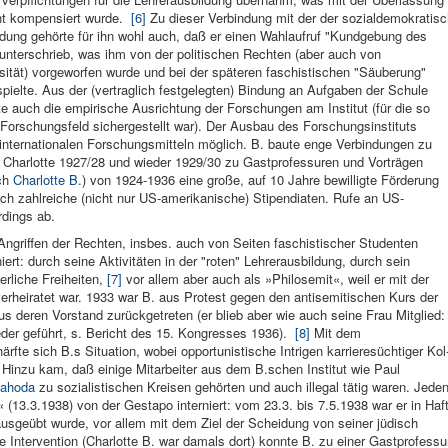
ht kompensiert wurde.
[6]
Zu dieser Verbindung mit der der sozialde­mokratis
ildung gehörte für ihn wohl auch, daß er einen Wahlaufruf "Kundgebung des
 unterschrieb, was ihm von der politischen Rechten (aber auch von
sität) vorgeworfen wurde und bei der späteren faschistischen "Säuberung"
pielte. Aus der (vertraglich festgelegten) Bindung an Aufgaben der Schule
te auch die empirische Ausrichtung der Forschungen am Institut (für die so
rschungsfeld sichergestellt war). Der Ausbau des Forschungsinstituts
internationalen Forschungsmitteln möglich. B. baute enge Verbindungen zu
Char­lotte 1927/28 und wieder 1929/30 zu Gastprofes­suren und Vorträ­gen
uch
Charlotte B
.) von 1924-1936 eine große, auf 10 Jahre bewilligte Förderung
auch zahlreiche (nicht nur US-ame­rikanische) Stipen­diaten. Rufe an US-
rdings ab.
n­griffen der Rech­ten, insbes. auch von Seiten faschisti­scher Studen­ten
niert: durch seine Aktivitäten in der "roten" Lehrerausbildung, durch sein
erliche Frei­heiten,
[7]
vor allem aber auch als »Philosemit«, weil er mit der
 verheiratet war. 1933 war B. aus Protest gegen den anti­semitischen Kurs der
s deren Vorstand zurückgetre­ten (er blieb aber wie auch seine Frau Mit­glied:
eder ge­führt, s. Bericht des 15. Kongresses 1936).
[8]
Mit dem
rfte sich B.s Situation, wobei oppor­tunistische Intrigen kar­rieresüchtiger Kol
. Hinzu kam, daß einige Mitar­beiter aus dem B.schen Institut wie Paul
Jahoda
zu soziali­stischen Krei­sen gehörten und auch illegal tä­tig waren. Jeden
(13.3.1938) von der Gestapo in­terniert: vom 23.3. bis 7.5.1938 war er in Haft
usgeübt wurde, vor allem mit dem Ziel der Schei­dung von seiner jüdi­sch
Interven­tion (Char­lotte B. war da­mals dort) konnte B. zu einer Gastpro­fessu