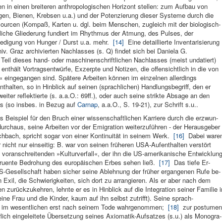
n in einen breiteren anthropologischen Horizont stellen: zum Aufbau von
gen, Bienen, Krebsen u.a.) und der Potenzierung dieser Systeme durch die
ourcen (Kompaß, Karten u. dgl. beim Menschen, zugleich mit der biologisch-
liche Gliederung fundiert im Rhythmus der Atmung, des Pulses, der
iedigung von Hunger / Durst u.a. mehr.
[14]
Eine detaillierte Inventarisierung
v. Graz archivierten Nach­lasses (s. Q) findet sich bei Daniela G.
il dieses hand- oder maschinenschrift­lichen Nachl­asses (meist unda­tiert)
ent­hält Vor­tragsentwürfe, Ex­zerpte und Notizen, die offen­sichtlich in die von
eingegangen sind. Spätere Arbei­ten kön­nen im ein­zelnen allerdings
hal­ten, so in Hin­blick auf seinen (sprachlichen) Handlungsbe­griff, den er
er reflek­tierte (s. a.a.O.: 69ff.), oder auch seine strikte Absage an den
s (so ins­bes. in Bezug auf
Carnap
, a.a.O., S. 19-21), zur Schrift s.u..
es Beispiel für den Bruch einer wissenschaft­lichen Karriere durch die erzwun­
urchaus, seine Arbeiten vor der Emigration weiterzuführen - der Heraus­geber
bach, spricht sogar von einer Kontinuität in seinem Werk.
[16]
Dabei ware
 nicht nur ein­seitig: B. war von seinen früheren USA-Aufenthal­ten ver­stört
 voran­schreitenden »Kulturver­fall«, der ihn die US-ameri­kanische Ent­wicklun
ngruente Bedrohung des europäischen Er­bes sehen ließ.
[17]
Das tiefe Er­
Gesell­schaft ha­ben sicher seine Ableh­nung der früher er­gangenen Rufe be­
Exil, die Schwie­rigkeiten, sich dort zu arran­gieren. Als er aber nach dem
 zurückzu­kehren, lehnte er es in Hin­blick auf die Integra­tion seiner Familie i
e Frau und die Kin­der, kaum auf ihn selbst zu­trifft). Seine sprach­
USA im wesent­lichen erst nach seinem Tode wahrgenommen;
[18]
zur postumen
lich eingelei­tete Über­setzung seines Axioma­tik-Auf­satzes (s.u.) als Monogra­