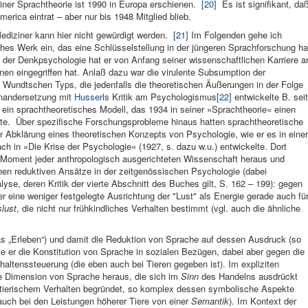
ner Sprachtheo­rie ist 1990 in Europa erschienen.
[20]
Es ist signifikant, da
merica ein­trat – aber nur bis 1948 Mitglied blieb.
diziner kann hier nicht gewürdigt werden.
[21]
Im Folgenden gehe ich
sches Werk ein, das eine Schlüsselstellung in der jüngeren Sprachforschung ha
ter der Denkpsychologie hat er von Anfang seiner wissenschaftlichen Karriere a
en eingegrif­fen hat. Anlaß dazu war die vi­rulente Sub­sumption der
 Wundt­schen Typs, die je­denfalls die theoretischen Äußerungen in der Folge
n­andersetzung mit
Husserl
s Kritik am Psychologis­mus
[22]
entwic­kelte B. seit
 ein sprachtheoreti­sches Modell, das 1934 in seiner »Sprachtheorie« einen
te. Über spezifische Forschungsprobleme hinaus hatten sprachtheoretische
er Abklärung eines theoretischen Konzepts von Psychologie, wie er es in einer
h in »Die Krise der Psychologie« (1927, s. dazu w.u.) entwickelte. Dort
es Moment jeder anthropologisch ausgerichteten Wissenschaft heraus und
nen reduktiven Ansätze in der zeitgenössischen Psychologie (dabei
yse, deren Kritik der vierte Abschnitt des Buches gilt, S. 162 – 199): gegen
 er eine weniger festgelegte Ausrichtung der "Lust" als Energie gerade auch fü
slust
, die nicht nur frühkindliches Verhalten bestimmt (vgl. auch die ähnliche
s „Erleben“) und damit die Reduktion von Sprache auf dessen Ausdruck (so
te er die Konstitution von Sprache in sozialen Bezügen, dabei aber gegen die
altenssteuerung (die eben auch bei Tieren gegeben ist). Im expliziten
ive Dimension von Sprache heraus, die sich im
Sinn
des Handelns ausdrückt
 tierischem Verhalten begründet, so komplex dessen symbolische Aspekte
auch bei den Leistungen höherer Tiere von einer
Semantik
). Im Kontext der