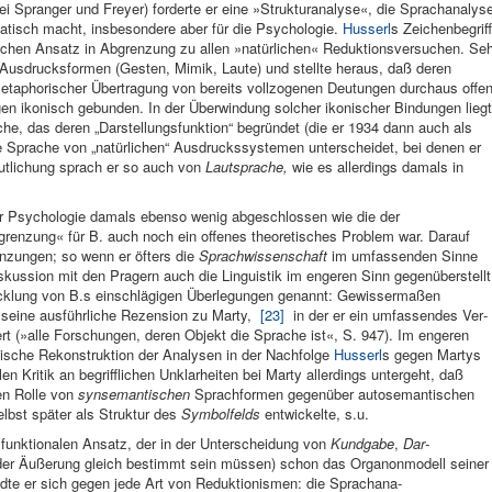
ei Spranger und Freyer) forderte er eine »Strukturanalyse«, die Sprachanalys
gmatisch macht, insbesondere aber für die Psychologie.
Husserl
s Zeichenbegriff
etischen Ansatz in Abgrenzung zu allen »natürlichen« Reduktionsversuchen. Se
n Ausdrucksformen (Gesten, Mimik, Laute) und stellte heraus, daß deren
metaphorischer Übertragung von bereits vollzogenen Deutungen durchaus offe
ngen ikonisch gebunden. In der Überwindung solcher ikonischer Bindungen liegt
che, das deren „Darstellungsfunktion“ begründet (die er 1934 dann auch als
die Sprache von „natürlichen“ Ausdruckssystemen unterscheidet, bei denen er
eutlichung sprach er so auch von
Lautsprache,
wie es allerdings damals in
der Psychologie damals ebenso wenig abgeschlossen wie die der
renzung« für B. auch noch ein offenes theoretisches Problem war. Darauf
enzungen; so wenn er öfters die
Sprachwissenschaft
im umfassenden Sinne
iskussion mit den Pragern auch die Linguistik im engeren Sinn gegenüberstellt
wicklung von B.s einschlägigen Überlegungen genannt: Gewisserma­ßen
seine aus­führliche Rezen­sion zu Marty,
[23]
in der er ein umfassendes Ver­
rt (»alle Forschun­gen, deren Objekt die Spra­che ist«, S. 947). Im engeren
ti­sche Rekon­struktion der Analysen in der Nach­folge
Husserl
s gegen Mar­tys
en Kritik an begrifflichen Unklarheiten bei Marty allerdings untergeht, daß
ven Rolle von
synsemantischen
Sprachformen gegenüber autosemantischen
lbst später als Struktur des
Symbolfelds
entwickelte, s.u.
 funktionalen Ansatz, der in der Unter­scheidung von
Kundgabe
,
Dar­
eder Äußerung gleich be­stimmt sein müssen) schon das Organon­modell seiner
ndte er sich ge­gen jede Art von Reduktionis­men: die Sprachana­