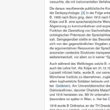
versuchte, die mit instrumentellen Verfa
Die daraus resultierende publizistische K
der Denkpsy­chologie.
[3]
In der Folge ent
B. 1909 nach Bonn ging, dann 1913 nach 
Külpe und B. eine sprachanalytische Wende
Abgrenzung zu kommunikativen und express
Funktion der
Darstellung
von Sachverhalten
ontologischen Prämissen der Sprachphiloso
sah. Demgegenüber stellte er das Besonde
sich von den gegenständlichen Vorgaben zu 
die argumentativen Ressourcen der Sprache
ansonsten verdeckte Strukturen transpar
weiterentwickelt, vor allem so in seiner "S
Auch wäh­rend des Welt­krieges setzte B. n
auch die Lehre fort. Als Külpe am 31.12.1
Lazarett infiziert hatte, wurde B. von sei
Münchener Instituts zu übernehmen, zugle
allem kopfverletzte Soldaten betreute und
bei
Goldstein
). Am Universitätsinstitut 
DoktorandInnen, darunter Charlotte Malacho
und 1916 heirateten sie. Mit ihr unternahm
(besonders so später in Wien, s. hier bei
C
1918 wurde B Ordina­rius an der TH Dres­d
dort aber nur möglich, weil er zugleich­ L