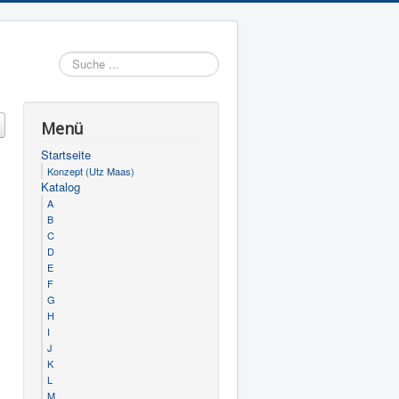
Suchen
Menü
Startseite
Konzept (Utz Maas)
Katalog
A
B
C
D
E
F
G
H
I
J
K
L
M