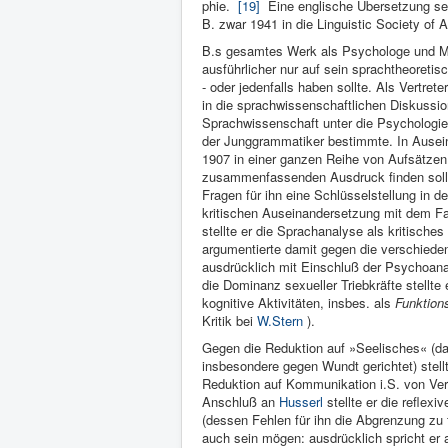
phie.
[19]
Eine eng­lische Übersetzung sei
B. zwar 1941 in die Linguistic So­ciety of A
B.s gesamtes Werk als Psychologe und Me
ausführlicher nur auf sein sprachtheoreti
- oder jedenfalls haben sollte. Als Vertre
in die sprachwis­senschaftlichen Diskussion
Sprachwissen­schaft un­ter die Psychologie
der Junggrammati­ker be­stimmte. In Ausei
1907 in einer gan­zen Reihe von Aufsätzen
zusammenfassen­den Aus­druck finden soll
Fragen für ihn eine Schlüsselstellung in d
kritischen Auseinandersetzung mit dem Fac
stellte er die Sprachanalyse als kritisch
argumentierte damit gegen die verschiede
ausdrücklich mit Einschluß der Psychoanal
die Dominanz sexueller Triebkräfte stellte
kognitive Aktivitäten, insbes. als
Funktion
Kritik bei
W.Stern
).
Gegen die Reduktion auf »Seelisches« (da
insbesondere gegen Wundt gerichtet) stell
Reduktion auf Kommunikation i.S. von Verh
Anschluß an
Husserl
stellte er die reflex
(dessen Fehlen für ihn die Abgrenzung zu
auch sein mögen: ausdrücklich spricht er 