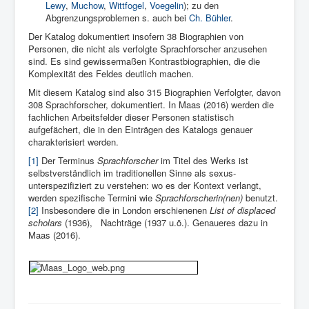
Lewy
,
Muchow
,
Wittfogel
,
Voegelin
); zu den
Abgrenzungsproblemen s. auch bei
Ch. Bühler
.
Der Katalog dokumentiert insofern 38 Biographien von
Personen, die nicht als verfolgte Sprachforscher anzusehen
sind. Es sind gewissermaßen Kontrastbiographien, die die
Komplexität des Feldes deutlich machen.
Mit diesem Katalog sind also 315 Biographien Verfolgter, davon
308 Sprachforscher, dokumentiert. In Maas (2016) werden die
fachlichen Arbeitsfelder dieser Personen statistisch
aufgefächert, die in den Einträgen des Katalogs genauer
charakterisiert werden.
[1]
Der Terminus
Sprachforscher
im Titel des Werks ist
selbstverständlich im traditionellen Sinne als sexus-
unterspezifiziert zu verstehen: wo es der Kontext verlangt,
werden spezifische Termini wie
Sprachforscherin(nen)
benutzt.
[2]
Insbesondere die in London erschienenen
List of displaced
scholars
(1936), Nachträge (1937 u.ö.). Genaueres dazu in
Maas (2016).