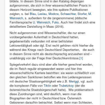
bildete. In diesem Sinne sind in den Katalog diejenigen
aufgenommen, die sich in ihrer wissenschaftlichen Praxis in
diesem Horizont bewegten, wie ihre spätere Publikationen
zeigten, s. bei
Blau
,
Leslau
,
Modrze
,
Schaechter
,
Storfer
,
M.
Weinreich
, s. außerdem für die (angenommene) jiddische
Familiensprache
U. Weinreich
,
Fuks
. Auch hier findet sich eine
detailliertere Darstellung in Maas (2016).
Nicht aufgenommen sind Wissenschaftler, die nur einen
vorübergehenden Aufenthalt in Deutschland hatten,
gegebenenfalls verbunden mit einer befristeten
Lektorentätigkeit oder dgl. Erst recht gehören nicht hierher die
während des Kriegs nach Deutschland Deportierten,
die auch
in diesem Sinne nicht als deutschsprachig anzusehen sind –
unabhängig von der Frage ihrer Deutschkenntnisse.
[1]
Spiegelverkehrt dazu sind aber alle hierher gerechnet worden,
die im Reich regulär eingewandert waren und hier ihre
wissenschaftliche Karriere bestritten: sie waren schließlich von
den gleichen Sanktionen betroffen wie ihre Leidensgenossen
mit deutscher Staatsangehörigkeit wie z.B.
Meriggi
, vgl. auch
die komplexen Fälle von
Tiktin
oder
Trubetzkoy
(der die
österreichische Staatsbürgerschaft hatte).
Wie problematisch
diese Zuordnungen sind, wird deutlich, wenn man die
Biographien der nicht in Deutschland bzw. Österreich
Geborenen daraufhin betrachtet. Selbst wenn man Schlesien,