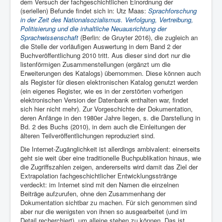
dem Versuch der fachgeschichtlichen Einordnung der
(seriellen) Befunde findet sich in: Utz Maas:
Sprachforschung
in der Zeit des Nationalsozialismus. Verfolgung, Vertreibung,
Politisierung und die inhaltliche Neuausrichtung der
Sprachwissenschaft
(Berlin: de Gruyter 2016), die zugleich an
die Stelle der vorläufigen Auswertung in dem Band 2 der
Buchveröffentlichung 2010 tritt. Aus dieser sind dort nur die
listenförmigen Zusammenstellungen (ergänzt um die
Erweiterungen des Katalogs) übernommen. Diese können auch
als Register für diesen elektronischen Katalog genutzt werden
(ein eigenes Register, wie es in der zerstörten vorherigen
elektronischen Version der Datenbank enthalten war, findet
sich hier nicht mehr). Zur Vorgeschichte der Dokumentation,
deren Anfänge in den 1980er Jahre liegen, s. die Darstellung in
Bd. 2 des Buchs (2010), in dem auch die Einleitungen der
älteren Teilveröffentlichungen reproduziert sind.
Die Internet-Zugänglichkeit ist allerdings ambivalent: einerseits
geht sie weit über eine traditionelle Buchpublikation hinaus, wie
die Zugriffszahlen zeigen, andererseits wird damit das Ziel der
Extrapolation fachgeschichtlicher Entwicklungsstränge
verdeckt: im Internet sind mit den Namen die einzelnen
Beiträge aufzurufen, ohne den Zusammenhang der
Dokumentation sichtbar zu machen. Für sich genommen sind
aber nur die wenigsten von ihnen so ausgearbeitet (und im
Detail recherchiert), um alleine stehen zu können. Das ist