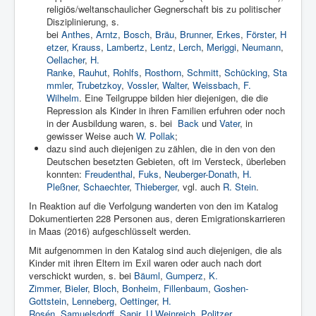
religiös/weltanschaulicher Gegnerschaft bis zu politischer
Disziplinierung, s.
bei
Anthes
,
Arntz
,
Bosch
,
Bräu
,
Brunner
,
Erkes
,
Förster
,
H
etzer
,
Krauss
,
Lambertz
,
Lentz
,
Lerch
,
Meriggi
,
Neumann
,
Oellacher
,
H.
Ranke
,
Rauhut
,
Rohlfs
,
Rosthorn
,
Schmitt
,
Schücking
,
Sta
mmler
,
Trubetzkoy
,
Vossler
,
Walter
,
Weissbach
,
F.
Wilhelm
. Eine Teilgruppe bilden hier diejenigen, die die
Repression als Kinder in ihren Familien erfuhren oder noch
in der Ausbildung waren, s. bei
Back
und
Vater
, in
gewisser Weise auch
W. Pollak
;
dazu sind auch diejenigen zu zählen, die in den von den
Deutschen besetzten Gebieten, oft im Versteck, überleben
konnten:
Freudenthal
,
Fuks
,
Neuberger-Donath
,
H.
Pleßner
,
Schaechter
,
Thieberger
, vgl. auch
R. Stein
.
In Reaktion auf die Verfolgung wanderten von den im Katalog
Dokumentierten 228 Personen aus, deren Emigrationskarrieren
in Maas (2016) aufgeschlüsselt werden.
Mit aufgenommen in den Katalog sind auch diejenigen, die als
Kinder mit ihren Eltern im Exil waren oder auch nach dort
verschickt wurden, s. bei
Bäuml
,
Gumperz
,
K.
Zimmer
,
Bieler
,
Bloch
,
Bonheim
,
Fillenbaum
,
Goshen-
Gottstein
,
Lenneberg
,
Oettinger
,
H.
Rosén
,
Samuelsdorff
,
Sapir
,
U.Weinreich
,
Politzer
.