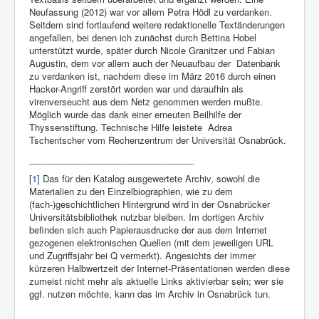
Neufassung (2012) war vor allem Petra Hödl zu verdanken.
Seitdem sind fortlaufend weitere redaktionelle Textänderungen
angefallen, bei denen ich zunächst durch Bettina Hobel
unterstützt wurde, später durch Nicole Granitzer und Fabian
Augustin, dem vor allem auch der Neuaufbau der Datenbank
zu verdanken ist, nachdem diese im März 2016 durch einen
Hacker-Angriff zerstört worden war und daraufhin als
virenverseucht aus dem Netz genommen werden mußte.
Möglich wurde das dank einer erneuten Beilhilfe der
Thyssenstiftung. Technische Hilfe leistete Adrea
Tschentscher vom Rechenzentrum der Universität Osnabrück.
_________________________________
[1]
Das für den Katalog ausgewertete Archiv, sowohl die
Materialien zu den Einzelbiographien, wie zu dem
(fach-)geschichtlichen Hintergrund wird in der Osnabrücker
Universitätsbibliothek nutzbar bleiben. Im dortigen Archiv
befinden sich auch Papierausdrucke der aus dem Internet
gezogenen elektronischen Quellen (mit dem jeweiligen URL
und Zugriffsjahr bei Q vermerkt). Angesichts der immer
kürzeren Halbwertzeit der Internet-Präsentationen werden diese
zumeist nicht mehr als aktuelle Links aktivierbar sein; wer sie
ggf. nutzen möchte, kann das im Archiv in Osnabrück tun.