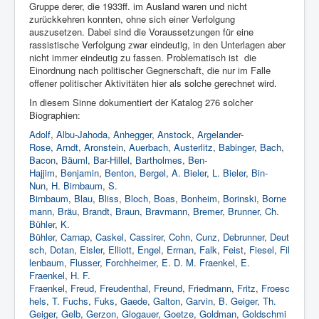
Gruppe derer, die 1933ff. im Ausland waren und nicht
zurückkehren konnten, ohne sich einer Verfolgung
auszusetzen. Dabei sind die Voraussetzungen für eine
rassistische Verfolgung zwar eindeutig, in den Unterlagen aber
nicht immer eindeutig zu fassen. Problematisch ist die
Einordnung nach politischer Gegnerschaft, die nur im Falle
offener politischer Aktivitäten hier als solche gerechnet wird.
In diesem Sinne dokumentiert der Katalog 276 solcher
Biographien:
Adolf
,
Albu-Jahoda
,
Anhegger
,
Anstock
,
Argelander-
Rose
,
Arndt
,
Aronstein
,
Auerbach
,
Austerlitz
,
Babinger
,
Bach
,
Bacon
,
Bäuml
,
Bar-Hillel
,
Bartholmes
,
Ben-
Hajjim
,
Benjamin
,
Benton
,
Bergel
,
A. Bieler
,
L. Bieler
,
Bin-
Nun
,
H. Birnbaum
,
S.
Birnbaum
,
Blau
,
Bliss
,
Bloch
,
Boas
,
Bonheim
,
Borinski
,
Borne
mann
,
Bräu
,
Brandt
,
Braun
,
Bravmann
,
Bremer
,
Brunner, Ch.
Bühler
,
K.
Bühler
,
Carnap
,
Caskel
,
Cassirer
,
Cohn
,
Cunz
,
Debrunner
,
Deut
sch
,
Dotan
,
Eisler
,
Elliott
,
Engel
,
Erman
,
Falk
,
Feist
,
Fiesel
,
Fil
lenbaum
,
Flusser
,
Forchheimer
,
E. D. M. Fraenkel
,
E.
Fraenkel
,
H. F.
Frae
nkel
,
Freud
,
Freudenthal
,
Freund
,
Friedmann
,
Fritz
,
Froesc
hels
,
T. Fuchs
,
Fuks
,
Gaede
,
Galton
,
Garvin
,
B. Geiger
,
Th.
Geiger
,
Gelb
,
Gerzon
,
Glogauer
,
Goetze
,
Goldman
,
Goldschmi