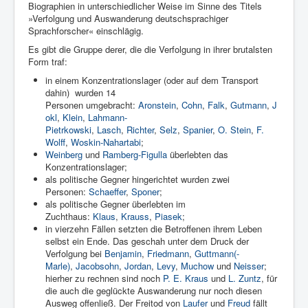
Biographien in unterschiedlicher Weise im Sinne des Titels
»Verfolgung und Auswanderung deutschsprachiger
Sprachforscher« einschlägig.
Es gibt die Gruppe derer, die die Verfolgung in ihrer brutalsten
Form traf:
in einem Konzentrationslager (oder auf dem Transport
dahin) wurden 14
Personen umgebracht:
Aronstein
,
Cohn
,
Falk
,
Gutmann
,
J
okl
,
Klein
,
Lahmann-
Pietrkowski
,
Lasch
,
Richter
,
Selz
,
Spanier
,
O. Stein
,
F.
Wolff
,
Woskin-Nahartabi
;
Weinberg
und
Ramberg-Figulla
überlebten das
Konzentrationslager;
als politische Gegner hingerichtet wurden zwei
Personen:
Schaeffer
,
Sponer
;
als politische Gegner überlebten im
Zuchthaus:
Klaus
,
Krauss
,
Piasek
;
in vierzehn Fällen setzten die Betroffenen ihrem Leben
selbst ein Ende. Das geschah unter dem Druck der
Verfolgung bei
Benjamin
,
Friedmann
,
Guttmann(-
Marle)
,
Jacobsohn
,
Jordan
,
Levy
,
Muchow
und
Neisser
;
hierher zu rechnen sind noch
P. E. Kraus
und
L. Zuntz
, für
die auch die geglückte Auswanderung nur noch diesen
Ausweg offenließ. Der Freitod von
Laufer
und
Freud
fällt