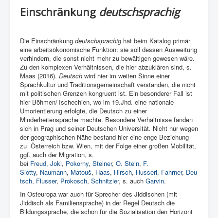
Einschränkung
deutschsprachig
Die Einschränkung
deutschsprachig
hat beim Katalog primär
eine arbeitsökonomische Funktion: sie soll dessen Ausweitung
verhindern, die sonst nicht mehr zu bewältigen gewesen wäre.
Zu den komplexen Verhältnissen, die hier abzuklären sind, s.
Maas (2016).
Deutsch
wird hier im weiten Sinne einer
Sprachkultur und Traditionsgemeinschaft verstanden, die nicht
mit politischen Grenzen kongruent ist. Ein besonderer Fall ist
hier Böhmen/Tschechien, wo im 19.Jhd. eine nationale
Umorientierung erfolgte, die Deutsch zu einer
Minderheitensprache machte. Besondere Verhältnisse fanden
sich in Prag und seiner Deutschen Universität. Nicht nur wegen
der geographischen Nähe bestand hier eine enge Beziehung
zu Österreich bzw. Wien, mit der Folge einer großen Mobilität,
ggf. auch der Migration, s.
bei
Freud
,
Jokl
,
Pokorny
,
Steiner
,
O. Stein
,
F.
Slotty
,
Naumann
,
Matouš
,
Haas
,
Hirsch
,
Husserl
,
Fahrner
,
Deu
tsch
,
Flusser
,
Prokosch
,
Schnitzler
, s. auch
Garvin
.
In Osteuropa war auch für Sprecher des Jiddischen (mit
Jiddisch als Familiensprache) in der Regel Deutsch die
Bildungssprache, die schon für die Sozialisation den Horizont