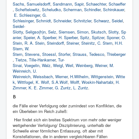
Sachs
,
Samuelsdorff
,
Sandmann
,
Sapir
,
Schaechter
,
Schaeffer
,
Scheftelowitz
,
Scheludko
,
Scherman
,
Schindler
,
Schirokauer
,
E. Schlesinger
,
G.
Schlesinger
,
Schmidt
,
Schneider
,
Schnitzler
,
Schwarz
,
Seidel
,
Seidel-
Slotty
,
Seligso(h)n
,
Selz
,
Siemsen
,
Simon
,
Skutsch
,
Slotty
,
Sp
anier
,
Speier
,
A. Sperber
,
H. Sperber
,
Spitz
,
Spitzer
,
Sponer
,
O.
Stein
,
R. A. Stein
,
Steindorff
,
Steiner
,
Steinitz
,
C. Stern
,
H.H.
Stern
,
W.
Stern
,
Stevens
,
Stoessl
,
Storfer
,
Strauss
,
Tedesco
,
Thieberger
,
Tietze
,
Tille-Hankamer
,
Tur-
Sinai
,
Voegelin
,
Walz
,
Weigl
,
Weil
,
Weinberg
,
Weiner
,
M.
Weinreich,
U.
Weinreich
,
Weissbach
,
Werner
,
H.Wilhelm
,
Wittgenstein
,
Witte
k
,
Wittfogel
,
K. Wolf
,
S.A.Wolf
,
Wolff
,
Woskin-Nahartabi
,
H.
Zimmer
,
K. E. Zimmer
,
G. Zuntz
,
L. Zuntz
.
B
die Fälle einer Verfolgung oder zumindest von Konflikten, die
ein Überleben im Reich zuließ:
Hier findet sich ein breites Spektrum von mehr oder weniger
weitgehender Verfolgung/ Disziplinierung, unterhalb der
Schwelle einer förmlichen Entlassung, oft aber mit
Konstellationen, die in anderen vergleichbaren Fällen