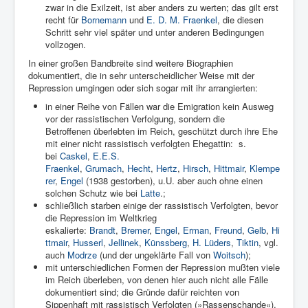
zwar in die Exilzeit, ist aber anders zu werten; das gilt erst
recht für
Bornemann
und
E. D. M. Fraenkel
, die diesen
Schritt sehr viel später und unter anderen Bedingungen
vollzogen.
In einer großen Bandbreite sind weitere Biographien
dokumentiert, die in sehr unterscheidlicher Weise mit der
Repression umgingen oder sich sogar mit ihr arrangierten:
in einer Reihe von Fällen war die Emigration kein Ausweg
vor der rassistischen Verfolgung, sondern die
Betroffenen überlebten im Reich, geschützt durch ihre Ehe
mit einer nicht rassistisch verfolgten Ehegattin:
s.
bei
Caskel
,
E.E.S.
Fraenkel
,
Grumach
,
Hecht
,
Hertz
,
Hirsch
,
Hittmair
,
Klempe
rer
,
Engel
(1938 gestorben), u.U. aber auch ohne einen
solchen Schutz wie bei
Latte
.;
schließlich starben einige der rassistisch Verfolgten, bevor
die Repression im Weltkrieg
eskalierte:
Brandt
,
Bremer
,
Engel
,
Erman
,
Freund
,
Gelb
,
Hi
ttmair
,
Husserl
,
Jellinek
,
Künssberg
,
H. Lüders
,
Tiktin
, vgl.
auch
Modrze
(und der ungeklärte Fall von
Woitsch
);
mit unterschiedlichen Formen der Repression mußten viele
im Reich überleben, von denen hier auch nicht alle Fälle
dokumentiert sind; die Gründe dafür reichten von
Sippenhaft mit rassistisch Verfolgten (»Rassenschande«),