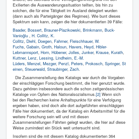
Exilierten die Auswanderungssituation teilten, bis hin zu
solchen, die für eine Tätigkeit im Ausland delegiert wurden
(dann auch als Parteigänger des Regimes). Wie bunt dieses
Spektrum sein kann, zeigen die hier dokumentierten 39 Fälle:
Baader
,
Bossert
,
Brauner-Plazikowski
,
Brinkmann
,
Buck-
Vanioğlu
,
H. Collitz
,
K.
Collitz
,
Diehl
,
Doegen
,
Fahrner
,
Fleischhauer
,
W.
Fuchs
,
Gabain
,
Groth
,
Haloun
,
Havers
,
Heyd
,
Hibler-
Lebmannsport
,
Horn
,
Hübener
,
Jolles
,
Junker
,
Krause
,
Kurath
,
Kuttner
,
Lenz
,
Lessing
,
Lindheim
,
E.-M.
Lüders
,
Menzel
,
Mezger
,
Penzl
,
Peters
,
Prokosch
,
Springer
,
St
einen
,
Steuerwald
,
Straubinger
,
Zach
.
Die Zusammenstellung des Katalogs war durch die Vorgaben
der einschlägigen Forschung bestimmt, die hier genutzt wurde.
Dazu gehören insbesondere auch die schon zeitgenössischen
Kataloge von Opfern des Nationalsozialismus.
[2]
Wenn sich
bei den Recherchen keine Anhaltspunkte für eine Verfolgung
ergeben haben, sind doch alle dort aufgeführten einschlägigen
Fälle hier dokumentiert, da der Katalog ein Arbeitsmittel für die
weitere Forschung sein will und mit diesen
Zusammenstellungen Fährten gelegt wurden, die hier auf diese
Weise zumindest ein Stück weit untersucht sind.
Insofern sind die mit diesem Katalog dokumentierten 364