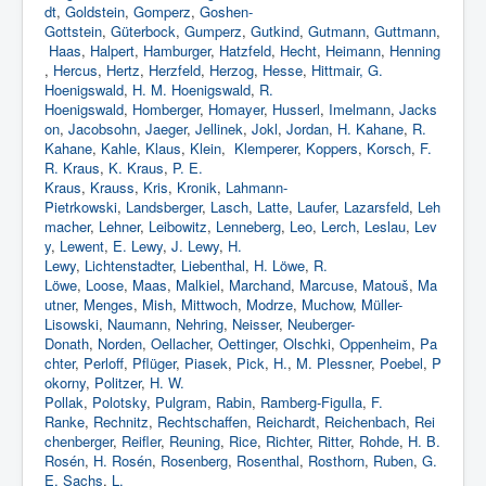
dt
,
Goldstein
,
Gomperz
,
Goshen-
Gottstein
,
Güterbock
,
Gumperz
,
Gutkind
,
Gutmann
,
Guttmann
,
Haas
,
Halpert
,
Hamburger
,
Hatzfeld
,
Hecht
,
Heimann
,
Henning
,
Hercus
,
Hertz
,
Herzfeld
,
Herzog
,
Hesse
,
Hittmair, G.
Hoenigswald
,
H. M. Hoenigswald
,
R.
Hoenigswald
,
Homberger
,
Homayer
,
Husserl
,
Imelmann
,
Jacks
on
,
Jacobsohn
,
Jaeger
,
Jellinek
,
Jokl
,
Jordan
,
H. Kahane
,
R.
Kahane
,
Kahle
,
Klaus
,
Klein
,
Klemperer
,
Koppers
,
Korsch
,
F.
R. Kraus
,
K. Kraus
,
P. E.
Kraus
,
Krauss
,
Kris
,
Kronik
,
Lahmann-
Pietrkowski
,
Landsberger
,
Lasch
,
Latte
,
Laufer
,
Lazarsfeld
,
Leh
macher
,
Lehner
,
Leibowitz
,
Lenneberg
,
Leo
,
Lerch
,
Leslau
,
Lev
y
,
Lewent
,
E. Lewy
,
J. Lewy
,
H.
Lewy
,
Lichtenstadter
,
Liebenthal
,
H. Löwe
,
R.
Löwe
,
Loose
,
Maas
,
Malkiel
,
Marchand
,
Marcuse
,
Matouš
,
Ma
utner
,
Menges
,
Mish
,
Mittwoch
,
Modrze
,
Muchow
,
Müller-
Lisowski
,
Naumann
,
Nehring
,
Neisser
,
Neuberger-
Donath
,
Norden
,
Oellacher
,
Oettinger
,
Olschki
,
Oppenheim
,
Pa
chter
,
Perloff
,
Pflüger
,
Piasek
,
Pick
,
H.
,
M
. Plessner
,
Poebel
,
P
okorny
,
Politzer
,
H. W.
Pollak
,
Polotsky
,
Pulgram
,
Rabin
,
Ramberg-Figulla
,
F.
Ranke
,
Rechnitz
,
Rechtschaffen
,
Reichardt
,
Reichenbach
,
Rei
chenberger
,
Reifler
,
Reuning
,
Rice
,
Richter
,
Ritter
,
Rohde
,
H. B.
Rosén
,
H. Rosén
,
Rosenberg
,
Rosenthal
,
Rosthorn
,
Ruben
,
G.
E. Sachs
,
L.