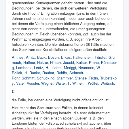
gravierendere Konsequenzen gehabt hätten. Hier sind die
Bedingungen, bei denen, die sich der weiteren Verfolgung
durch die Flucht/ Emigration entzogen (bzw. in den frühen
Jahren noch entziehen konnten) – oder aber auch bei denen,
bei denen die Verfolgung einen tödlichen Ausgang nahm, oft
nicht von denen zu unterscheiden, die unter günstigeren
Bedingungen im Reich überleben konnten, ggf. auch bei der
Wehrmacht eingezogen wurden, u.U. sogar ihre Arbeit
fortsetzen konnten. Die hier dokumentierten 38 Fälle machen
das Spektrum der Konstellationen einigermaßen deutlich:
Anthes
,
Arntz
,
Back
,
Bosch
,
Erkes
,
Falkenstein
,
Förster
,
Gru
mach
,
Haffner
,
Hetzer
,
Hirsch
,
Jacobi
,
Kaiser
,
Krahe
,
Künssber
g
,
Lambertz
,
Lentz
,
H. Lüders
,
Meriggi
,
Neumann
,
W.
Pollak
,
H. Ranke
,
Rauhut
,
Rohlfs
,
Schmidt-
Rohr
,
Schmitt
,
Schücking
,
Stammler
,
Stenzel
,
Tiktin
,
Trubetzko
y
,
Vater
,
Vossler
,
Wagner,
Walter
,
F. Wilhelm
,
Wölfel
,
Woitsch
.
C
die Fälle, bei denen eine Verfolgung nicht offensichtlich ist:
Hier reicht das Spektrum von Fällen, in denen keinerlei
Anhaltspunkt für Verfolgung besteht, die aber dokumentiert
werden, weil sie in den einschlägigen Quellen (z.B. den
Londoner Listen der »displaced scholars«) auftauchen, über
andere, die ebenfalls ohne Verfolgungshintergrund mit den