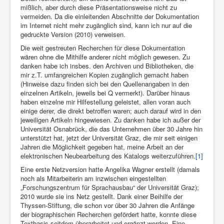
mißlich, aber durch diese Präsentationsweise nicht zu
vermeiden. Da die einleitenden Abschnitte der Dokumentation
im Internet nicht mehr zugänglich sind, kann ich nur auf die
gedruckte Version (2010) verweisen.
Die weit gestreuten Recherchen für diese Dokumentation
wären ohne die Mithilfe anderer nicht möglich gewesen. Zu
danken habe ich insbes. den Archiven und Bibliotheken, die
mir z.T. umfangreichen Kopien zugänglich gemacht haben
(Hinweise dazu finden sich bei den Quellenangaben in den
einzelnen Artikeln, jeweils bei Q vermerkt). Darüber hinaus
haben einzelne mir Hilfestellung geleistet, allen voran auch
einige derer, die direkt betroffen waren; auch darauf wird in den
jeweiligen Artikeln hingewiesen. Zu danken habe ich außer der
Universität Osnabrück, die das Unternehmen über 30 Jahre hin
unterstützt hat, jetzt der Universität Graz, die mir seit einigen
Jahren die Möglichkeit gegeben hat, meine Arbeit an der
elektronischen Neubearbeitung des Katalogs weiterzuführen.
[1]
Eine erste Netzversion hatte Angelika Wagner erstellt (damals
noch als Mitarbeiterin am inzwischen eingestellten
„Forschungszentrum für Sprachausbau“ der Universität Graz);
2010 wurde sie ins Netz gestellt. Dank einer Beihilfe der
Thyssen-Stiftung, die schon vor über 30 Jahren die Anfänge
der biographischen Recherchen gefördert hatte, konnte diese
Textbasis seitdem überarbeitet und ergänzt werden. Eine