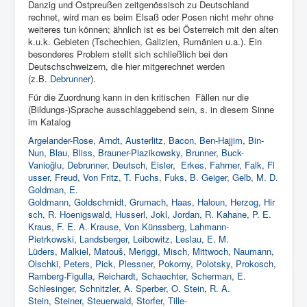
Danzig und Ostpreußen zeitgenössisch zu Deutschland
rechnet, wird man es beim Elsaß oder Posen nicht mehr ohne
weiteres tun können; ähnlich ist es bei Österreich mit den alten
k.u.k. Gebieten (Tschechien, Galizien, Rumänien u.a.). Ein
besonderes Problem stellt sich schließlich bei den
Deutschschweizern, die hier mitgerechnet werden
(z.B.
Debrunner
).
Für die Zuordnung kann in den kritischen Fällen nur die
(Bildungs-)Sprache ausschlaggebend sein, s. in diesem Sinne
im Katalog
Argelander-Rose
,
Arndt
,
Austerlitz
,
Bacon
,
Ben-Hajjim
,
Bin-
Nun
,
Blau
,
Bliss
,
Brauner-Plazikowsky
,
Brunner
,
Buck-
Vanioğlu
,
Debrunner
,
Deutsch
,
Eisler
,
Erkes
,
Fahrner
,
Falk
,
Fl
usser
,
Freud
,
Von Fritz
,
T. Fuchs
,
Fuks
,
B. Geiger
,
Gelb
,
M. D.
Goldman, E.
Goldmann
,
Goldschmidt
,
Grumach
,
Haas
,
Haloun
,
Herzog
,
Hir
sch
,
R. Hoenigswald
,
Husserl
,
Jokl
,
Jordan
,
R. Kahane
,
P. E.
Kraus
,
F. E. A. Krause
,
Von Künssberg
,
Lahmann-
Pietrkowski
,
Landsberger
,
Leibowitz
,
Leslau
,
E. M.
Lüders
,
Malkiel
,
Matouš
,
Meriggi
,
Misch
,
Mittwoch
,
Naumann
,
Olschki
,
Peters
,
Pick
,
Plessner
,
Pokorny
,
Polotsky
,
Prokosch
,
Ramberg-Figulla
,
Reichardt
,
Schaechter
,
Scherman
,
E.
Schlesinger
,
Schnitzler
,
A. Sperber
,
O. Stein
,
R. A.
Stein
,
Steiner
,
Steuerwald
,
Storfer
,
Tille-