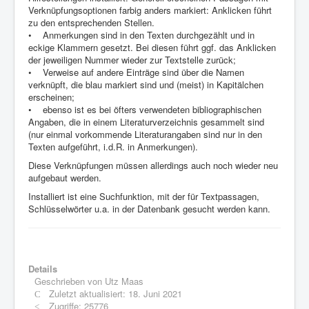
Verknüpfungsoptionen farbig anders markiert: Anklicken führt
zu den entsprechenden Stellen.
• Anmerkungen sind in den Texten durchgezählt und in
eckige Klammern gesetzt. Bei diesen führt ggf. das Anklicken
der jeweiligen Nummer wieder zur Textstelle zurück;
• Verweise auf andere Einträge sind über die Namen
verknüpft, die blau markiert sind und (meist) in Kapitälchen
erscheinen;
• ebenso ist es bei öfters verwendeten bibliographischen
Angaben, die in einem Literaturverzeichnis gesammelt sind
(nur einmal vorkommende Literaturangaben sind nur in den
Texten aufgeführt, i.d.R. in Anmerkungen).
Diese Verknüpfungen müssen allerdings auch noch wieder neu
aufgebaut werden.
Installiert ist eine Suchfunktion, mit der für Textpassagen,
Schlüsselwörter u.a. in der Datenbank gesucht werden kann.
Details
Geschrieben von
Utz Maas
Zuletzt aktualisiert: 18. Juni 2021
Zugriffe: 25776