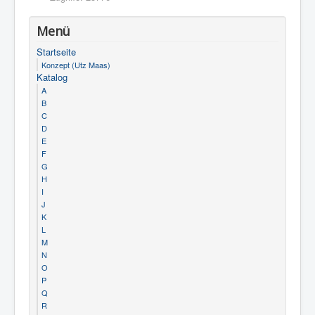
Menü
Startseite
Konzept (Utz Maas)
Katalog
A
B
C
D
E
F
G
H
I
J
K
L
M
N
O
P
Q
R