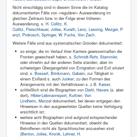
Nicht einschlägig sind in diesem Sinne die im Katalog
dokumentierten Fälle von »regulärer« Auswanderung im
gleichen Zeitraum bzw. in der Folge einer früheren
Auswanderung, s.
H. Collitz
,
K.
Collitz
,
Fleischhauer
,
Jolles
,
Kurath
,
Lenz
,
Lessing
,
Mezger
,
P
enzl
,
Prokosch
,
Springer
,
W. Fuchs
,
Von Zach
.
Weitere Fälle sind aus systematischen Gründen dokumentiert:
so einige, die im Verlauf ihrer Karriere gewissermaßen die
Fronten gewechselt haben, s.
Schmidt-Rohr
,
Stammler
,
oder ohnehin auf der anderen Seite standen, aber im
schwierigen Übergangsfeld von Emigration und Exil situiert
sind, s.
Bossert
,
Brinkmann
,
Gabain
; zur Tätigkeit in
einem Exilland s. auch
Junker
; zu den Formen des
Arrangements mit den Verhältnissen s. z.B.
Kaiser
,
schließlich sind die Biographien von
Diehl
,
Havers
(s. aber
dort),
Hibler-Lebmannsport
,
Kuttner
;
Von
Lindheim
,
Menzel
dokumentiert, bei denen entgegen den
Hinweisen in den ausgewerteten Quellen keine Verfolgung
ersichtlich ist;
weitere acht Biographien sind aufgrund entsprechender
Hinweise in den Quellen dokumentiert, obwohl die
Betroffenen nicht als Sprachforscher anzusehen sind
(
Benton
,
Jolles
,
Kronik
,
Lehner
,
H.